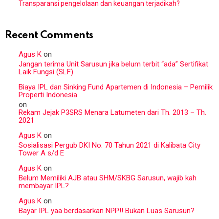
Transparansi pengelolaan dan keuangan terjadikah?
Recent Comments
Agus K
on
Jangan terima Unit Sarusun jika belum terbit “ada” Sertifikat
Laik Fungsi (SLF)
Biaya IPL dan Sinking Fund Apartemen di Indonesia – Pemilik
Properti Indonesia
on
Rekam Jejak P3SRS Menara Latumeten dari Th. 2013 – Th.
2021
Agus K
on
Sosialisasi Pergub DKI No. 70 Tahun 2021 di Kalibata City
Tower A s/d E
Agus K
on
Belum Memiliki AJB atau SHM/SKBG Sarusun, wajib kah
membayar IPL?
Agus K
on
Bayar IPL yaa berdasarkan NPP!! Bukan Luas Sarusun?