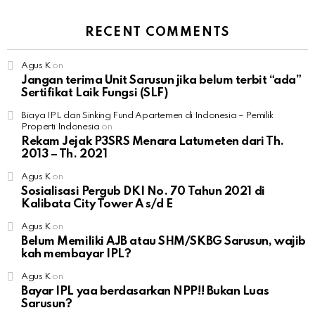
RECENT COMMENTS
Agus K
on
Jangan terima Unit Sarusun jika belum terbit “ada”
Sertifikat Laik Fungsi (SLF)
Biaya IPL dan Sinking Fund Apartemen di Indonesia – Pemilik
Properti Indonesia
on
Rekam Jejak P3SRS Menara Latumeten dari Th.
2013 – Th. 2021
Agus K
on
Sosialisasi Pergub DKI No. 70 Tahun 2021 di
Kalibata City Tower A s/d E
Agus K
on
Belum Memiliki AJB atau SHM/SKBG Sarusun, wajib
kah membayar IPL?
Agus K
on
Bayar IPL yaa berdasarkan NPP!! Bukan Luas
Sarusun?