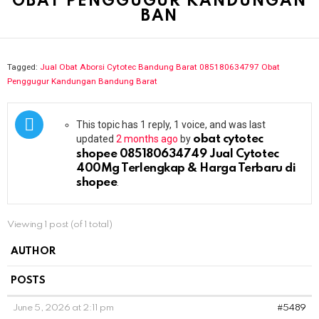
OBAT PENGGUGUR KANDUNGAN
BAN
Tagged:
Jual Obat Aborsi Cytotec Bandung Barat 085180634797 Obat
Penggugur Kandungan Bandung Barat
This topic has 1 reply, 1 voice, and was last
updated
2 months ago
by
obat cytotec
shopee 085180634749 Jual Cytotec
400Mg Terlengkap & Harga Terbaru di
shopee
.
Viewing 1 post (of 1 total)
AUTHOR
POSTS
June 5, 2026 at 2:11 pm
#5489