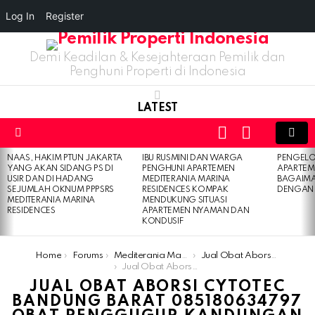
Log In
Register
Demi Keadilan & Kesejahteraan Pemilik dan
Penghuni Properti di Indonesia
LATEST
LOGIN
SWITCH
SKIN
Menu
NAAS, HAKIM PTUN JAKARTA
IBU RUSMINI DAN WARGA
PENGELO
LATEST
YANG AKAN SIDANG PS DI
PENGHUNI APARTEMEN
APARTEM
STORIES
USIR DAN DI HADANG
MEDITERANIA MARINA
BAGAIM
SEJUMLAH OKNUM PPPSRS
RESIDENCES KOMPAK
DENGAN 
MEDITERANIA MARINA
MENDUKUNG SITUASI
RESIDENCES
APARTEMEN NYAMAN DAN
KONDUSIF
You are here:
Home
Forums
Mediterania Marina Residences
Jual Obat Aborsi Cytotec Bandung Barat 085180634797 Obat Penggugur Kandungan Bandung Barat
Jual Obat Aborsi Cytotec Bandung Barat 085180634797 Obat Penggugur Kandungan Ban
JUAL OBAT ABORSI CYTOTEC
BANDUNG BARAT 085180634797