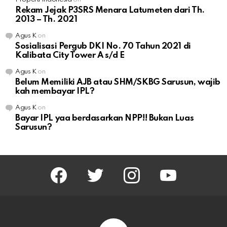
Rekam Jejak P3SRS Menara Latumeten dari Th.
2013 – Th. 2021
Agus K
on
Sosialisasi Pergub DKI No. 70 Tahun 2021 di
Kalibata City Tower A s/d E
Agus K
on
Belum Memiliki AJB atau SHM/SKBG Sarusun, wajib
kah membayar IPL?
Agus K
on
Bayar IPL yaa berdasarkan NPP!! Bukan Luas
Sarusun?
facebook
twitter
instagram
youtube