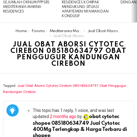
SEJUMLAH OKNUM PPPSRS
RESIDENCES KOMPAK
DENGAN 
MEDITERANIA MARINA
MENDUKUNG SITUASI
RESIDENCES
APARTEMEN NYAMAN DAN
KONDUSIF
You are here:
Home
Forums
Mediterania Marina Residences
Jual Obat Aborsi Cytotec Cirebon 085180634797 Obat Penggugur Kandungan Cirebon
Jual Obat Aborsi Cytotec Cirebon 085180634797 Obat Penggugur Kandungan Cirebon
JUAL OBAT ABORSI CYTOTEC
CIREBON 085180634797 OBAT
PENGGUGUR KANDUNGAN
CIREBON
Tagged:
Jual Obat Aborsi Cytotec Cirebon 085180634797 Obat Penggugur
Kandungan Cirebon
This topic has 1 reply, 1 voice, and was last
updated
2 months ago
by
obat cytotec
shopee 085180634749 Jual Cytotec
400Mg Terlengkap & Harga Terbaru di
shopee
.