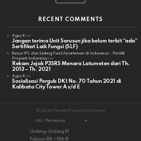
RECENT COMMENTS
Agus K
on
Jangan terima Unit Sarusun jika belum terbit “ada”
Sertifikat Laik Fungsi (SLF)
Biaya IPL dan Sinking Fund Apartemen di Indonesia – Pemilik
Properti Indonesia
on
Rekam Jejak P3SRS Menara Latumeten dari Th.
2013 – Th. 2021
Agus K
on
Sosialisasi Pergub DKI No. 70 Tahun 2021 di
Kalibata City Tower A s/d E
© 2026 Pemilik Properti Indonesia
UU / Peraturan
Undang-Undang RI
Putusan MK / MA RI