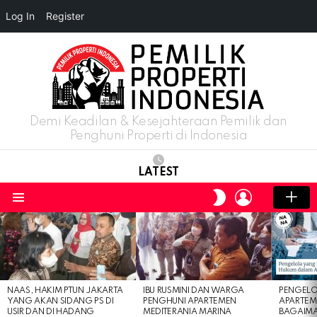
Log In
Register
Demi Keadilan & Kesejahteraan Pemilik dan
Penghuni Properti di Indonesia
LATEST
LOGIN
SWITCH
SKIN
Menu
LATEST
STORIES
NAAS, HAKIM PTUN JAKARTA
IBU RUSMINI DAN WARGA
PENGELO
YANG AKAN SIDANG PS DI
PENGHUNI APARTEMEN
APARTEM
USIR DAN DI HADANG
MEDITERANIA MARINA
BAGAIM