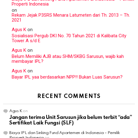
Properti Indonesia
on
Rekam Jejak P3SRS Menara Latumeten dari Th. 2013 – Th.
2021
Agus K
on
Sosialisasi Pergub DKI No. 70 Tahun 2021 di Kalibata City
Tower A s/d E
Agus K
on
Belum Memiliki AJB atau SHM/SKBG Sarusun, wajib kah
membayar IPL?
Agus K
on
Bayar IPL yaa berdasarkan NPP!! Bukan Luas Sarusun?
RECENT COMMENTS
Agus K
on
Jangan terima Unit Sarusun jika belum terbit “ada”
Sertifikat Laik Fungsi (SLF)
Biaya IPL dan Sinking Fund Apartemen di Indonesia – Pemilik
Properti Indonesia
on