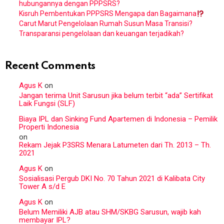
hubungannya dengan PPPSRS?
Kisruh Pembentukan PPPSRS Mengapa dan Bagaimana
Carut Marut Pengelolaan Rumah Susun Masa Transisi?
Transparansi pengelolaan dan keuangan terjadikah?
Recent Comments
Agus K
on
Jangan terima Unit Sarusun jika belum terbit “ada” Sertifikat
Laik Fungsi (SLF)
Biaya IPL dan Sinking Fund Apartemen di Indonesia – Pemilik
Properti Indonesia
on
Rekam Jejak P3SRS Menara Latumeten dari Th. 2013 – Th.
2021
Agus K
on
Sosialisasi Pergub DKI No. 70 Tahun 2021 di Kalibata City
Tower A s/d E
Agus K
on
Belum Memiliki AJB atau SHM/SKBG Sarusun, wajib kah
membayar IPL?