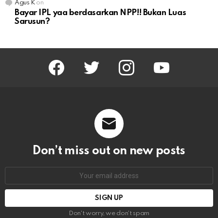
Agus K
on
Bayar IPL yaa berdasarkan NPP!! Bukan Luas
Sarusun?
facebook
twitter
instagram
youtube
Don’t miss out on new posts
Email
address:
Don't worry, we don't spam