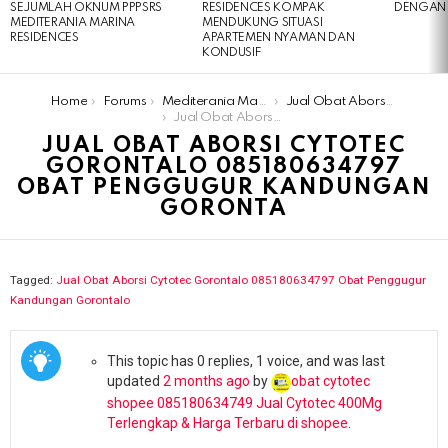
SEJUMLAH OKNUM PPPSRS
RESIDENCES KOMPAK
DENGAN 
MEDITERANIA MARINA
MENDUKUNG SITUASI
RESIDENCES
APARTEMEN NYAMAN DAN
KONDUSIF
You are here:
Home
Forums
Mediterania Marina Residences
Jual Obat Aborsi Cytotec Gorontalo 085180634797 Obat Penggugur Kandungan Gorontalo
Jual Obat Aborsi Cytotec Gorontalo 085180634797 Obat Penggugur Kandungan Goronta
JUAL OBAT ABORSI CYTOTEC
GORONTALO 085180634797
OBAT PENGGUGUR KANDUNGAN
GORONTA
Tagged:
Jual Obat Aborsi Cytotec Gorontalo 085180634797 Obat Penggugur
Kandungan Gorontalo
This topic has 0 replies, 1 voice, and was last
updated
2 months ago
by
obat cytotec
shopee 085180634749 Jual Cytotec 400Mg
Terlengkap & Harga Terbaru di shopee
.