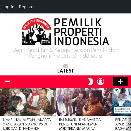
Log In
Register
Demi Keadilan & Kesejahteraan Pemilik dan
Penghuni Properti di Indonesia
LATEST
LOGIN
SWITCH
SKIN
Menu
LATEST
STORIES
NAAS, HAKIM PTUN JAKARTA
IBU RUSMINI DAN WARGA
PENGELO
YANG AKAN SIDANG PS DI
PENGHUNI APARTEMEN
APARTEM
USIR DAN DI HADANG
MEDITERANIA MARINA
BAGAIM