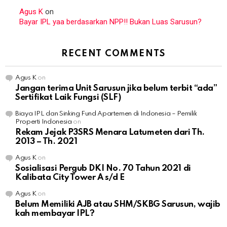
Agus K
on
Bayar IPL yaa berdasarkan NPP!! Bukan Luas Sarusun?
RECENT COMMENTS
Agus K
on
Jangan terima Unit Sarusun jika belum terbit “ada”
Sertifikat Laik Fungsi (SLF)
Biaya IPL dan Sinking Fund Apartemen di Indonesia – Pemilik
Properti Indonesia
on
Rekam Jejak P3SRS Menara Latumeten dari Th.
2013 – Th. 2021
Agus K
on
Sosialisasi Pergub DKI No. 70 Tahun 2021 di
Kalibata City Tower A s/d E
Agus K
on
Belum Memiliki AJB atau SHM/SKBG Sarusun, wajib
kah membayar IPL?