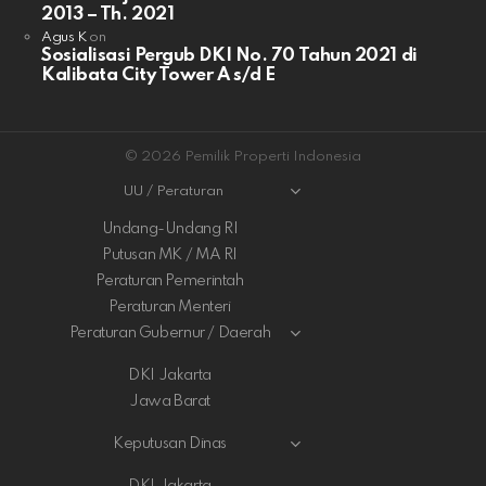
2013 – Th. 2021
Agus K
on
Sosialisasi Pergub DKI No. 70 Tahun 2021 di
Kalibata City Tower A s/d E
© 2026 Pemilik Properti Indonesia
UU / Peraturan
Undang-Undang RI
Putusan MK / MA RI
Peraturan Pemerintah
Peraturan Menteri
Peraturan Gubernur / Daerah
DKI Jakarta
Jawa Barat
Keputusan Dinas
DKI Jakarta