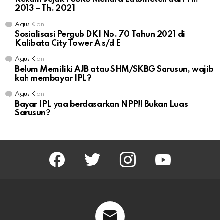
2013 – Th. 2021
Agus K
on
Sosialisasi Pergub DKI No. 70 Tahun 2021 di
Kalibata City Tower A s/d E
Agus K
on
Belum Memiliki AJB atau SHM/SKBG Sarusun, wajib
kah membayar IPL?
Agus K
on
Bayar IPL yaa berdasarkan NPP!! Bukan Luas
Sarusun?
facebook
twitter
instagram
youtube