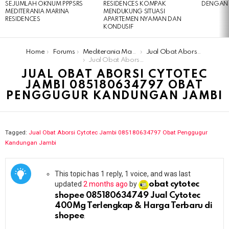
SEJUMLAH OKNUM PPPSRS
RESIDENCES KOMPAK
DENGAN 
MEDITERANIA MARINA
MENDUKUNG SITUASI
RESIDENCES
APARTEMEN NYAMAN DAN
KONDUSIF
You are here:
Home
Forums
Mediterania Marina Residences
Jual Obat Aborsi Cytotec Jambi 085180634797 Obat Penggugur Kandungan Jambi
Jual Obat Aborsi Cytotec Jambi 085180634797 Obat Penggugur Kandungan Jambi
JUAL OBAT ABORSI CYTOTEC
JAMBI 085180634797 OBAT
PENGGUGUR KANDUNGAN JAMBI
Tagged:
Jual Obat Aborsi Cytotec Jambi 085180634797 Obat Penggugur
Kandungan Jambi
This topic has 1 reply, 1 voice, and was last
updated
2 months ago
by
obat cytotec
shopee 085180634749 Jual Cytotec
400Mg Terlengkap & Harga Terbaru di
shopee
.