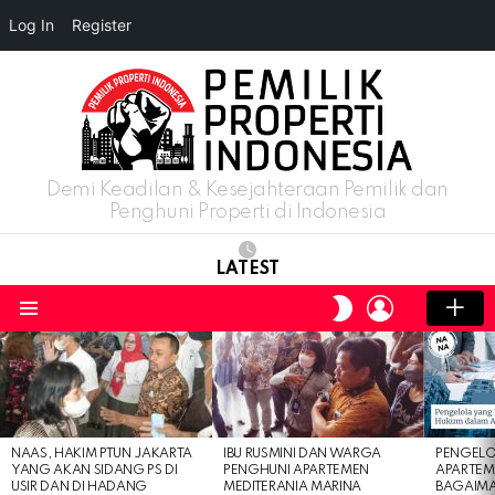
Log In
Register
Demi Keadilan & Kesejahteraan Pemilik dan
Penghuni Properti di Indonesia
LATEST
LOGIN
SWITCH
SKIN
Menu
LATEST
STORIES
NAAS, HAKIM PTUN JAKARTA
IBU RUSMINI DAN WARGA
PENGELO
YANG AKAN SIDANG PS DI
PENGHUNI APARTEMEN
APARTEM
USIR DAN DI HADANG
MEDITERANIA MARINA
BAGAIM