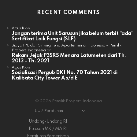
RECENT COMMENTS
Agus K
on
Jangan terima Unit Sarusun jika belum terbit “ada”
Sertifikat Laik Fungsi (SLF)
Biaya IPL dan Sinking Fund Apartemen di Indonesia – Pemilik
Properti Indonesia
on
Rekam Jejak P3SRS Menara Latumeten dari Th.
2013 – Th. 2021
Agus K
on
Sosialisasi Pergub DKI No. 70 Tahun 2021 di
Kalibata City Tower A s/d E
© 2026 Pemilik Properti Indonesia
UU / Peraturan
Undang-Undang RI
Putusan MK / MA RI
Peraturan Pemerintah