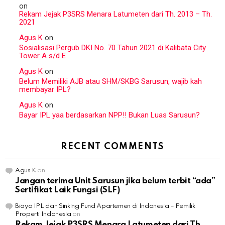
on
Rekam Jejak P3SRS Menara Latumeten dari Th. 2013 – Th.
2021
Agus K
on
Sosialisasi Pergub DKI No. 70 Tahun 2021 di Kalibata City
Tower A s/d E
Agus K
on
Belum Memiliki AJB atau SHM/SKBG Sarusun, wajib kah
membayar IPL?
Agus K
on
Bayar IPL yaa berdasarkan NPP!! Bukan Luas Sarusun?
RECENT COMMENTS
Agus K
on
Jangan terima Unit Sarusun jika belum terbit “ada”
Sertifikat Laik Fungsi (SLF)
Biaya IPL dan Sinking Fund Apartemen di Indonesia – Pemilik
Properti Indonesia
on
Rekam Jejak P3SRS Menara Latumeten dari Th.