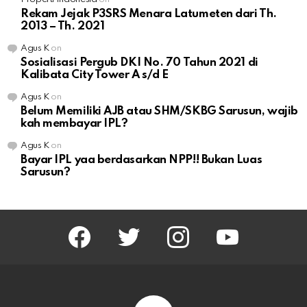
Rekam Jejak P3SRS Menara Latumeten dari Th.
2013 – Th. 2021
Agus K
on
Sosialisasi Pergub DKI No. 70 Tahun 2021 di
Kalibata City Tower A s/d E
Agus K
on
Belum Memiliki AJB atau SHM/SKBG Sarusun, wajib
kah membayar IPL?
Agus K
on
Bayar IPL yaa berdasarkan NPP!! Bukan Luas
Sarusun?
facebook
twitter
instagram
youtube