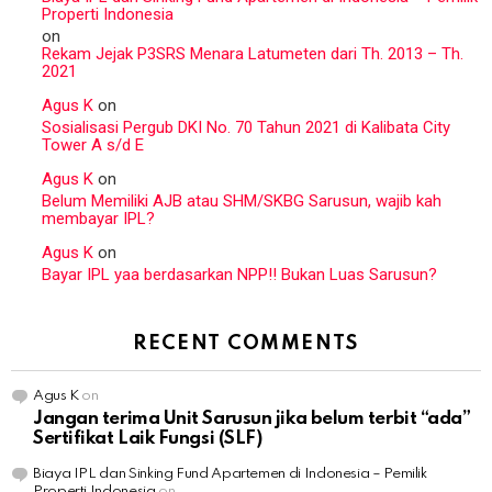
Properti Indonesia
on
Rekam Jejak P3SRS Menara Latumeten dari Th. 2013 – Th.
2021
Agus K
on
Sosialisasi Pergub DKI No. 70 Tahun 2021 di Kalibata City
Tower A s/d E
Agus K
on
Belum Memiliki AJB atau SHM/SKBG Sarusun, wajib kah
membayar IPL?
Agus K
on
Bayar IPL yaa berdasarkan NPP!! Bukan Luas Sarusun?
RECENT COMMENTS
Agus K
on
Jangan terima Unit Sarusun jika belum terbit “ada”
Sertifikat Laik Fungsi (SLF)
Biaya IPL dan Sinking Fund Apartemen di Indonesia – Pemilik
Properti Indonesia
on