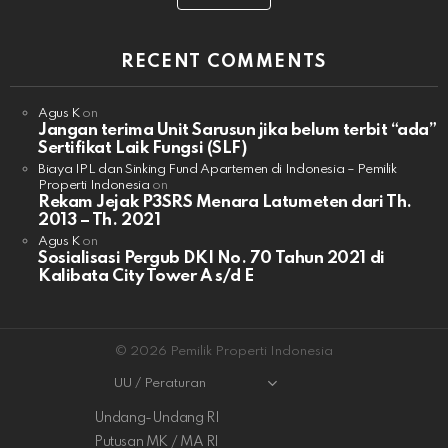
RECENT COMMENTS
Agus K
on
Jangan terima Unit Sarusun jika belum terbit “ada”
Sertifikat Laik Fungsi (SLF)
Biaya IPL dan Sinking Fund Apartemen di Indonesia – Pemilik
Properti Indonesia
on
Rekam Jejak P3SRS Menara Latumeten dari Th.
2013 – Th. 2021
Agus K
on
Sosialisasi Pergub DKI No. 70 Tahun 2021 di
Kalibata City Tower A s/d E
© 2026 Pemilik Properti Indonesia
UU / Peraturan
Undang-Undang RI
Putusan MK / MA RI