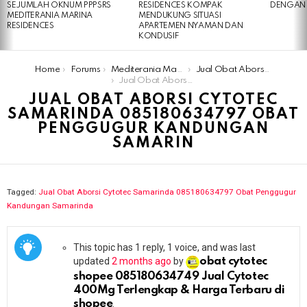
SEJUMLAH OKNUM PPPSRS
RESIDENCES KOMPAK
DENGAN 
MEDITERANIA MARINA
MENDUKUNG SITUASI
RESIDENCES
APARTEMEN NYAMAN DAN
KONDUSIF
You are here:
Home
Forums
Mediterania Marina Residences
Jual Obat Aborsi Cytotec Samarinda 085180634797 Obat Penggugur Kandungan Samarinda
Jual Obat Aborsi Cytotec Samarinda 085180634797 Obat Penggugur Kandungan Samarin
JUAL OBAT ABORSI CYTOTEC
SAMARINDA 085180634797 OBAT
PENGGUGUR KANDUNGAN
SAMARIN
Tagged:
Jual Obat Aborsi Cytotec Samarinda 085180634797 Obat Penggugur
Kandungan Samarinda
This topic has 1 reply, 1 voice, and was last
updated
2 months ago
by
obat cytotec
shopee 085180634749 Jual Cytotec
400Mg Terlengkap & Harga Terbaru di
shopee
.