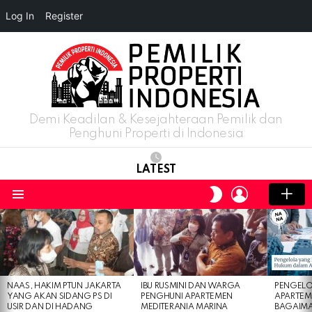
Log In
Register
Demi Keadilan & Kesejahteraan Pemilik dan
Penghuni Properti di Indonesia
LATEST
LOGIN
SWITCH
SKIN
Menu
LATEST
STORIES
NAAS, HAKIM PTUN JAKARTA
IBU RUSMINI DAN WARGA
PENGELO
YANG AKAN SIDANG PS DI
PENGHUNI APARTEMEN
APARTEM
USIR DAN DI HADANG
MEDITERANIA MARINA
BAGAIM