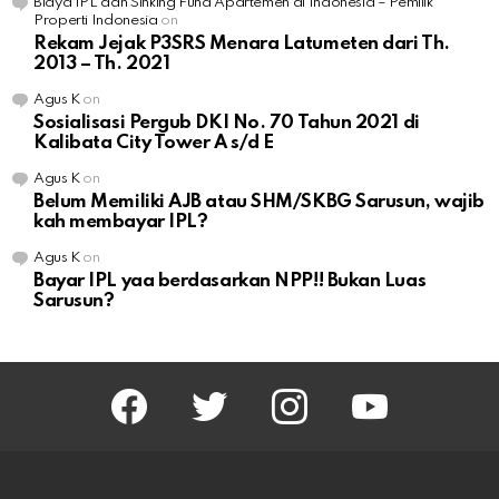
Biaya IPL dan Sinking Fund Apartemen di Indonesia – Pemilik
Properti Indonesia
on
Rekam Jejak P3SRS Menara Latumeten dari Th.
2013 – Th. 2021
Agus K
on
Sosialisasi Pergub DKI No. 70 Tahun 2021 di
Kalibata City Tower A s/d E
Agus K
on
Belum Memiliki AJB atau SHM/SKBG Sarusun, wajib
kah membayar IPL?
Agus K
on
Bayar IPL yaa berdasarkan NPP!! Bukan Luas
Sarusun?
facebook
twitter
instagram
youtube