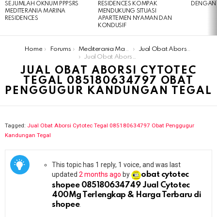
SEJUMLAH OKNUM PPPSRS
RESIDENCES KOMPAK
DENGAN 
MEDITERANIA MARINA
MENDUKUNG SITUASI
RESIDENCES
APARTEMEN NYAMAN DAN
KONDUSIF
You are here:
Home
Forums
Mediterania Marina Residences
Jual Obat Aborsi Cytotec Tegal 085180634797 Obat Penggugur Kandungan Tegal
Jual Obat Aborsi Cytotec Tegal 085180634797 Obat Penggugur Kandungan Tegal
JUAL OBAT ABORSI CYTOTEC
TEGAL 085180634797 OBAT
PENGGUGUR KANDUNGAN TEGAL
Tagged:
Jual Obat Aborsi Cytotec Tegal 085180634797 Obat Penggugur
Kandungan Tegal
This topic has 1 reply, 1 voice, and was last
updated
2 months ago
by
obat cytotec
shopee 085180634749 Jual Cytotec
400Mg Terlengkap & Harga Terbaru di
shopee
.