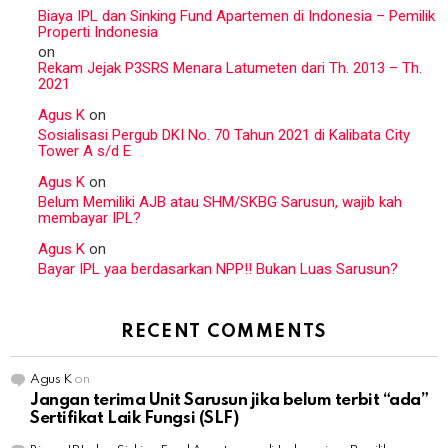
Biaya IPL dan Sinking Fund Apartemen di Indonesia – Pemilik
Properti Indonesia
on
Rekam Jejak P3SRS Menara Latumeten dari Th. 2013 – Th.
2021
Agus K
on
Sosialisasi Pergub DKI No. 70 Tahun 2021 di Kalibata City
Tower A s/d E
Agus K
on
Belum Memiliki AJB atau SHM/SKBG Sarusun, wajib kah
membayar IPL?
Agus K
on
Bayar IPL yaa berdasarkan NPP!! Bukan Luas Sarusun?
RECENT COMMENTS
Agus K
on
Jangan terima Unit Sarusun jika belum terbit “ada”
Sertifikat Laik Fungsi (SLF)