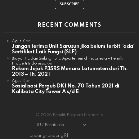
SUBSCRIBE
RECENT COMMENTS
Agus K
on
Jangan terima Unit Sarusun jika belum terbit “ada”
Sertifikat Laik Fungsi (SLF)
Biaya IPL dan Sinking Fund Apartemen di Indonesia – Pemilik
Properti Indonesia
on
Rekam Jejak P3SRS Menara Latumeten dari Th.
2013 – Th. 2021
Agus K
on
Sosialisasi Pergub DKI No. 70 Tahun 2021 di
Kalibata City Tower A s/d E
© 2026 Pemilik Properti Indonesia
UU / Peraturan
Undang-Undang RI