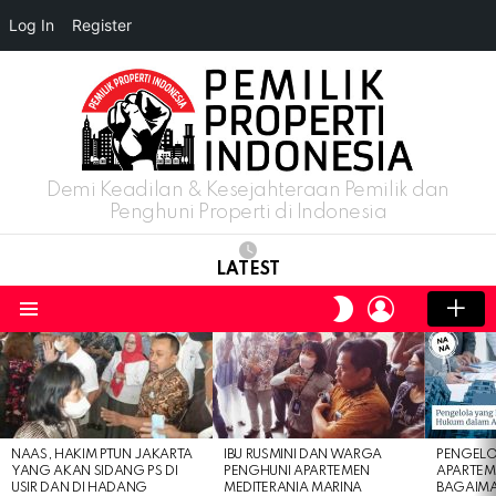
Log In
Register
Demi Keadilan & Kesejahteraan Pemilik dan
Penghuni Properti di Indonesia
LATEST
LOGIN
SWITCH
SKIN
Menu
LATEST
STORIES
NAAS, HAKIM PTUN JAKARTA
IBU RUSMINI DAN WARGA
PENGELO
YANG AKAN SIDANG PS DI
PENGHUNI APARTEMEN
APARTEM
USIR DAN DI HADANG
MEDITERANIA MARINA
BAGAIM