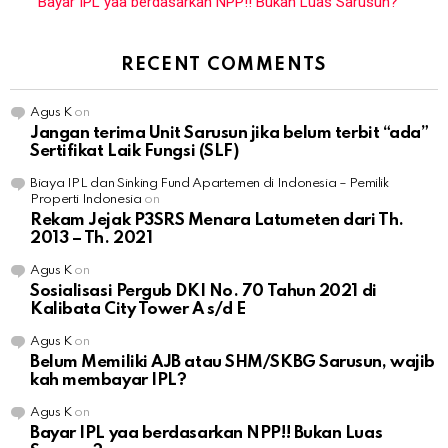
Bayar IPL yaa berdasarkan NPP!! Bukan Luas Sarusun?
RECENT COMMENTS
Agus K
on
Jangan terima Unit Sarusun jika belum terbit “ada”
Sertifikat Laik Fungsi (SLF)
Biaya IPL dan Sinking Fund Apartemen di Indonesia – Pemilik
Properti Indonesia
on
Rekam Jejak P3SRS Menara Latumeten dari Th.
2013 – Th. 2021
Agus K
on
Sosialisasi Pergub DKI No. 70 Tahun 2021 di
Kalibata City Tower A s/d E
Agus K
on
Belum Memiliki AJB atau SHM/SKBG Sarusun, wajib
kah membayar IPL?
Agus K
on
Bayar IPL yaa berdasarkan NPP!! Bukan Luas