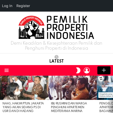
Log In
Register
Demi Keadilan & Kesejahteraan Pemilik dan
Penghuni Properti di Indonesia
LATEST
LOGIN
SWITCH
SKIN
Menu
LATEST
STORIES
NAAS, HAKIM PTUN JAKARTA
IBU RUSMINI DAN WARGA
PENGELO
YANG AKAN SIDANG PS DI
PENGHUNI APARTEMEN
APARTEM
USIR DAN DI HADANG
MEDITERANIA MARINA
BAGAIM