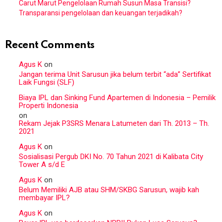
Carut Marut Pengelolaan Rumah Susun Masa Transisi?
Transparansi pengelolaan dan keuangan terjadikah?
Recent Comments
Agus K
on
Jangan terima Unit Sarusun jika belum terbit “ada” Sertifikat
Laik Fungsi (SLF)
Biaya IPL dan Sinking Fund Apartemen di Indonesia – Pemilik
Properti Indonesia
on
Rekam Jejak P3SRS Menara Latumeten dari Th. 2013 – Th.
2021
Agus K
on
Sosialisasi Pergub DKI No. 70 Tahun 2021 di Kalibata City
Tower A s/d E
Agus K
on
Belum Memiliki AJB atau SHM/SKBG Sarusun, wajib kah
membayar IPL?
Agus K
on