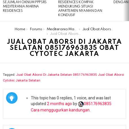
SEJUMLAH OKNUM PPPSRS
RESIDENCES KOMPAK
DENGAN 
MEDITERANIA MARINA
MENDUKUNG SITUASI
RESIDENCES
APARTEMEN NYAMAN DAN
KONDUSIF
You are here:
Home
Forums
Mediterania Marina Residences
Jual Obat Aborsi Di Jakarta Selatan ​​085176963835 Jual Obat Aborsi Cytotec Jakarta Selatan
Jual Obat Aborsi Di Jakarta Selatan ​​085176963835 Obat Cytotec Jakarta
JUAL OBAT ABORSI DI JAKARTA
SELATAN ​​085176963835 OBAT
CYTOTEC JAKARTA
Tagged:
Jual Obat Aborsi Di Jakarta Selatan ​​085176963835 Jual Obat Aborsi
Cytotec Jakarta Selatan
This topic has 0 replies, 1 voice, and was last
updated
2 months ago
by
085176963835​
Cara menggugurkan kandungan
.