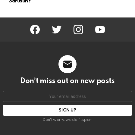
Sarusun?
facebook
twitter
instagram
youtube
Don’t miss out on new posts
Email
address:
Don't worry, we don't spam