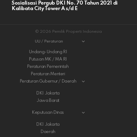
Sosialisasi Pergub DKI No. 70 Tahun 2021 di
Kalibata City Tower A s/d E
© 2026 Pemilik Properti Indonesia
UU / Peraturan
Undang-Undang RI
Putusan MK / MA RI
Peraturan Pemerintah
Peraturan Menteri
Peraturan Gubernur / Daerah
DKI Jakarta
Jawa Barat
Keputusan Dinas
DKI Jakarta
Daerah