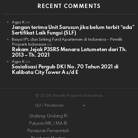
RECENT COMMENTS
Agus K
on
Jangan terima Unit Sarusun jika belum terbit “ada”
Sertifikat Laik Fungsi (SLF)
Biaya IPL dan Sinking Fund Apartemen di Indonesia – Pemilik
Properti Indonesia
on
Rekam Jejak P3SRS Menara Latumeten dari Th.
2013 – Th. 2021
Agus K
on
Sosialisasi Pergub DKI No. 70 Tahun 2021 di
Kalibata City Tower A s/d E
© 2026 Pemilik Properti Indonesia
UU / Peraturan
Undang-Undang RI
Putusan MK / MA RI
Peraturan Pemerintah