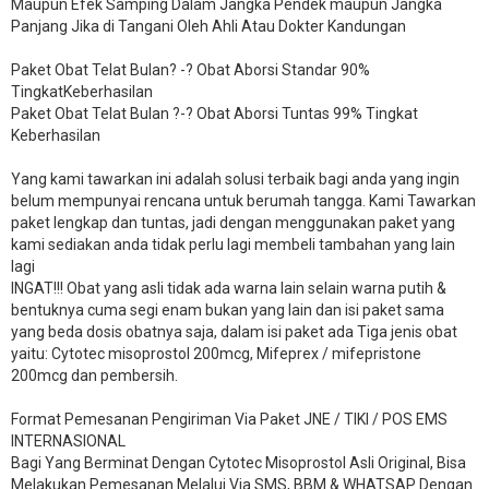
Maupun Efek Samping Dalam Jangka Pendek maupun Jangka
Panjang Jika di Tangani Oleh Ahli Atau Dokter Kandungan
Paket Obat Telat Bulan? -? Obat Aborsi Standar 90%
TingkatKeberhasilan
Paket Obat Telat Bulan ?-? Obat Aborsi Tuntas 99% Tingkat
Keberhasilan
Yang kami tawarkan ini adalah solusi terbaik bagi anda yang ingin
belum mempunyai rencana untuk berumah tangga. Kami Tawarkan
paket lengkap dan tuntas, jadi dengan menggunakan paket yang
kami sediakan anda tidak perlu lagi membeli tambahan yang lain
lagi
INGAT!!! Obat yang asli tidak ada warna lain selain warna putih &
bentuknya cuma segi enam bukan yang lain dan isi paket sama
yang beda dosis obatnya saja, dalam isi paket ada Tiga jenis obat
yaitu: Cytotec misoprostol 200mcg, Mifeprex / mifepristone
200mcg dan pembersih.
Format Pemesanan Pengiriman Via Paket JNE / TIKI / POS EMS
INTERNASIONAL
Bagi Yang Berminat Dengan Cytotec Misoprostol Asli Original, Bisa
Melakukan Pemesanan Melalui Via SMS, BBM & WHATSAP Dengan