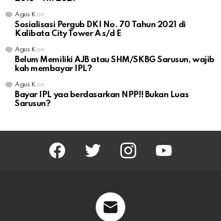
Agus K
on
Sosialisasi Pergub DKI No. 70 Tahun 2021 di
Kalibata City Tower A s/d E
Agus K
on
Belum Memiliki AJB atau SHM/SKBG Sarusun, wajib
kah membayar IPL?
Agus K
on
Bayar IPL yaa berdasarkan NPP!! Bukan Luas
Sarusun?
facebook
twitter
instagram
youtube