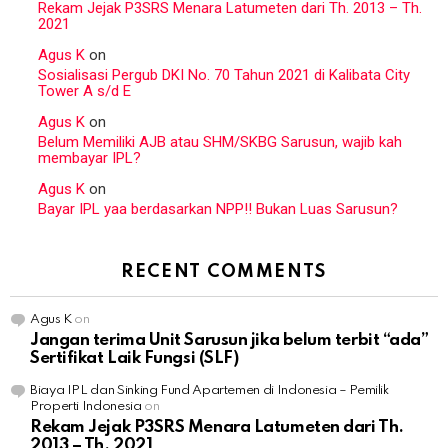
Rekam Jejak P3SRS Menara Latumeten dari Th. 2013 – Th.
2021
Agus K
on
Sosialisasi Pergub DKI No. 70 Tahun 2021 di Kalibata City
Tower A s/d E
Agus K
on
Belum Memiliki AJB atau SHM/SKBG Sarusun, wajib kah
membayar IPL?
Agus K
on
Bayar IPL yaa berdasarkan NPP!! Bukan Luas Sarusun?
RECENT COMMENTS
Agus K
on
Jangan terima Unit Sarusun jika belum terbit “ada”
Sertifikat Laik Fungsi (SLF)
Biaya IPL dan Sinking Fund Apartemen di Indonesia – Pemilik
Properti Indonesia
on
Rekam Jejak P3SRS Menara Latumeten dari Th.
2013 – Th. 2021