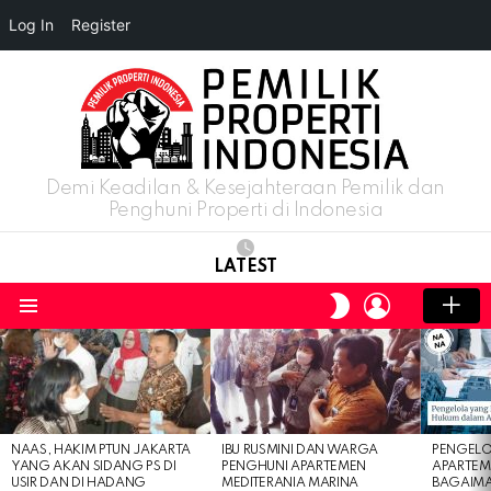
Log In
Register
Demi Keadilan & Kesejahteraan Pemilik dan
Penghuni Properti di Indonesia
LATEST
LOGIN
SWITCH
SKIN
Menu
LATEST
STORIES
NAAS, HAKIM PTUN JAKARTA
IBU RUSMINI DAN WARGA
PENGELO
YANG AKAN SIDANG PS DI
PENGHUNI APARTEMEN
APARTEM
USIR DAN DI HADANG
MEDITERANIA MARINA
BAGAIM