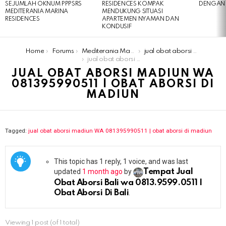
SEJUMLAH OKNUM PPPSRS
RESIDENCES KOMPAK
DENGAN 
MEDITERANIA MARINA
MENDUKUNG SITUASI
RESIDENCES
APARTEMEN NYAMAN DAN
KONDUSIF
You are here:
Home
Forums
Mediterania Marina Residences
jual obat aborsi madiun WA 081395990511 | obat aborsi di madiun
jual obat aborsi madiun WA 081395990511 | obat aborsi di madiun
JUAL OBAT ABORSI MADIUN WA
081395990511 | OBAT ABORSI DI
MADIUN
Tagged:
jual obat aborsi madiun WA 081395990511 | obat aborsi di madiun
This topic has 1 reply, 1 voice, and was last
updated
1 month ago
by
Tempat Jual
Obat Aborsi Bali wa 0813.9599.0511 |
Obat Aborsi Di Bali
.
Viewing 1 post (of 1 total)