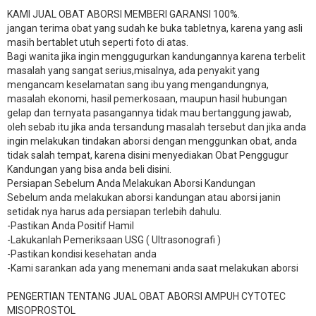
KAMI JUAL OBAT ABORSI MEMBERI GARANSI 100%.
jangan terima obat yang sudah ke buka tabletnya, karena yang asli
masih bertablet utuh seperti foto di atas.
Bagi wanita jika ingin menggugurkan kandungannya karena terbelit
masalah yang sangat serius,misalnya, ada penyakit yang
mengancam keselamatan sang ibu yang mengandungnya,
masalah ekonomi, hasil pemerkosaan, maupun hasil hubungan
gelap dan ternyata pasangannya tidak mau bertanggung jawab,
oleh sebab itu jika anda tersandung masalah tersebut dan jika anda
ingin melakukan tindakan aborsi dengan menggunkan obat, anda
tidak salah tempat, karena disini menyediakan Obat Penggugur
Kandungan yang bisa anda beli disini.
Persiapan Sebelum Anda Melakukan Aborsi Kandungan
Sebelum anda melakukan aborsi kandungan atau aborsi janin
setidak nya harus ada persiapan terlebih dahulu.
-Pastikan Anda Positif Hamil
-Lakukanlah Pemeriksaan USG ( Ultrasonografi )
-Pastikan kondisi kesehatan anda
-Kami sarankan ada yang menemani anda saat melakukan aborsi
PENGERTIAN TENTANG JUAL OBAT ABORSI AMPUH CYTOTEC
MISOPROSTOL