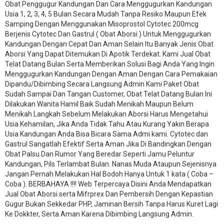
Obat Penggugur Kandungan Dan Cara Menggugurkan Kandungan
Usia 1, 2, 3, 4, 5 Bulan Secara Mudah Tanpa Resiko Maupun Efek
Samping Dengan Menggunakan Misoprostol Cytotec 200mcg
Berjenis Cytotec Dan Gastrul ( Obat Aborsi ) Untuk Menggugurkan
Kandungan Dengan Cepat Dan Aman Selain Itu Banyak Jenis Obat
Aborsi Yang Dapat Ditemukan Di Apotik Terdekat. Kami Jual Obat
Telat Datang Bulan Serta Memberikan Solusi Bagi Anda Yang Ingin
Menggugurkan Kandungan Dengan Aman Dengan Cara Pemakaian
Dipandu/Dibimbing Secara Langsung Admin Kami Paket Obat
Sudah Sampai Dan Tangan Customer, Obat Telat Datang Bulan Ini
Dilakukan Wanita Hamil Baik Sudah Menikah Maupun Belum
Menikah Langkah Sebelum Melakukan Aborsi Harus Mengetahui
Usia Kehamilan, Jika Anda Tidak Tahu Atau Kurang Yakin Berapa
Usia Kandungan Anda Bisa Bicara Sama Admi kami. Cytotec dan
Gastrul Sangatlah Efektif Serta Aman Jika Di Bandingkan Dengan
Obat Palsu Dan Rumor Yang Beredar Seperti Jamu Peluntur
Kandungan, Pils Terlambat Bulan. Nanas Muda Ataupun Sejenisnya
Jangan Pernah Melakukan Hal Bodoh Hanya Untuk 1 kata ( Coba –
Coba ). BERBAHAYA !!!! Web Terpercaya Disini Anda Mendapatkan
Jual Obat Aborsi serta Mifrprex Dan Pembersih Dengan Kepastian
Gugur Bukan Sekkedar PHP, Jaminan Bersih Tanpa Harus Kuret Lagi
Ke Dokkter, Serta Aman Karena Dibimbing Langsung Admin.