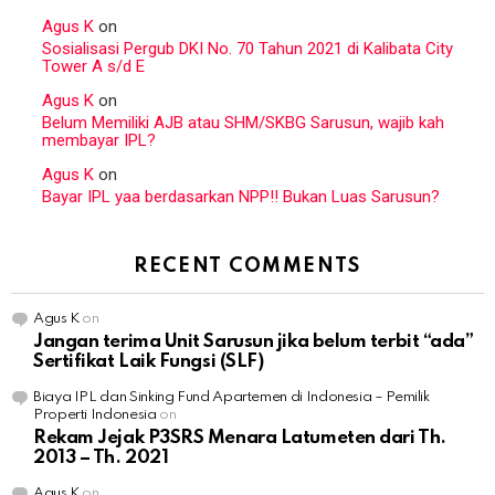
Agus K
on
Sosialisasi Pergub DKI No. 70 Tahun 2021 di Kalibata City
Tower A s/d E
Agus K
on
Belum Memiliki AJB atau SHM/SKBG Sarusun, wajib kah
membayar IPL?
Agus K
on
Bayar IPL yaa berdasarkan NPP!! Bukan Luas Sarusun?
RECENT COMMENTS
Agus K
on
Jangan terima Unit Sarusun jika belum terbit “ada”
Sertifikat Laik Fungsi (SLF)
Biaya IPL dan Sinking Fund Apartemen di Indonesia – Pemilik
Properti Indonesia
on
Rekam Jejak P3SRS Menara Latumeten dari Th.
2013 – Th. 2021
Agus K
on