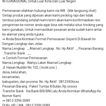
INTERNASIONAL Untuk Luar Kota Dan Luar Negeri
Pemesanan silahkan hubungi kami via WA : (klik langsung chat)
Setiap produk yang dipesan akan kami pecking rapi dan tidak
tembus pandang setelah kami kirim akan kami konfirmasikan resi
pengiriman ke nomer anda agar bisa cek melalui situs trecking yang
kami gunakan, Untuk memastikan pesanan anda sudah kami antar
ke alamat yang anda tujuka
⇛ Anda Bisa Kirimkan Format Pemesanan Seperti Di Bawah Ini
Dengan Lengkap dan Jelas
Nama Lengkap : _ Alamat Lengkap : No. Hp Aktif : _ Pesanan Barang
: Transfer Bank : __
​⇛ Contoh Format Pemesanan:
Nama Lengkap : Wahyu Laker Alamat Lengkap :
Jl. Hasan Nuddin No.102, ( kode pos )
desa, kelurahan,
kecamatan,
kabupaten, dan provinsi. No. Hp Aktif : 08123456xxx
Pesanan Barang : Paket Tuntas 8 Bulan, Rp xxxxxx
​Transfer Bank : Via Bank BRI/BNI Lalu Anda Kirimkan WhatsApp Ke
Nomer Kami
⇛ 0813 3396 0089
DI No. HP / WA : 0813 3396 0089