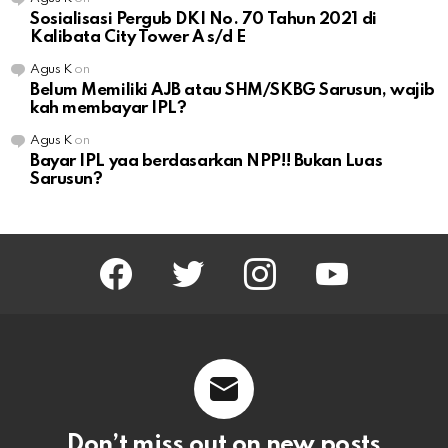
Sosialisasi Pergub DKI No. 70 Tahun 2021 di
Kalibata City Tower A s/d E
Agus K
on
Belum Memiliki AJB atau SHM/SKBG Sarusun, wajib
kah membayar IPL?
Agus K
on
Bayar IPL yaa berdasarkan NPP!! Bukan Luas
Sarusun?
facebook
twitter
instagram
youtube
Don’t miss out on new posts