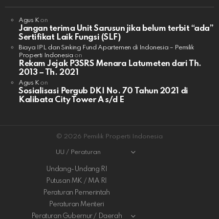
Agus K
on
Jangan terima Unit Sarusun jika belum terbit “ada”
Sertifikat Laik Fungsi (SLF)
Biaya IPL dan Sinking Fund Apartemen di Indonesia – Pemilik
Properti Indonesia
on
Rekam Jejak P3SRS Menara Latumeten dari Th.
2013 – Th. 2021
Agus K
on
Sosialisasi Pergub DKI No. 70 Tahun 2021 di
Kalibata City Tower A s/d E
© 2026 Pemilik Properti Indonesia
UU / Peraturan
Undang-Undang RI
Putusan MK / MA RI
Peraturan Pemerintah
Peraturan Menteri
Peraturan Gubernur / Daerah