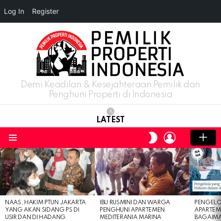
Log In
Register
Demi Keadilan & Kesejahteraan Pemilik dan
Penghuni Properti di Indonesia
LATEST
LOGIN
SWITCH
SKIN
Menu
LATEST
STORIES
NAAS, HAKIM PTUN JAKARTA
IBU RUSMINI DAN WARGA
PENGELO
YANG AKAN SIDANG PS DI
PENGHUNI APARTEMEN
APARTEM
USIR DAN DI HADANG
MEDITERANIA MARINA
BAGAIM