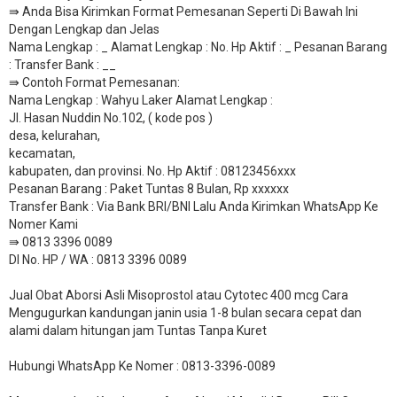
⇛ Anda Bisa Kirimkan Format Pemesanan Seperti Di Bawah Ini
Dengan Lengkap dan Jelas
Nama Lengkap : _ Alamat Lengkap : No. Hp Aktif : _ Pesanan Barang
: Transfer Bank : __
​⇛ Contoh Format Pemesanan:
Nama Lengkap : Wahyu Laker Alamat Lengkap :
Jl. Hasan Nuddin No.102, ( kode pos )
desa, kelurahan,
kecamatan,
kabupaten, dan provinsi. No. Hp Aktif : 08123456xxx
Pesanan Barang : Paket Tuntas 8 Bulan, Rp xxxxxx
​Transfer Bank : Via Bank BRI/BNI Lalu Anda Kirimkan WhatsApp Ke
Nomer Kami
⇛ 0813 3396 0089
DI No. HP / WA : 0813 3396 0089
Jual Obat Aborsi Asli Misoprostol atau Cytotec 400 mcg Cara
Mengugurkan kandungan janin usia 1-8 bulan secara cepat dan
alami dalam hitungan jam Tuntas Tanpa Kuret
Hubungi WhatsApp Ke Nomer : 0813-3396-0089​