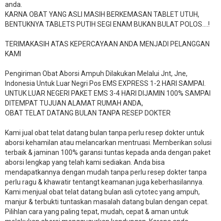
anda.
KARNA OBAT YANG ASLI MASIH BERKEMASAN TABLET UTUH,
BENTUKNYA TABLETS PUTIH SEGI ENAM BUKAN BULAT POLOS….!
TERIMAKASIH ATAS KEPERCAYAAN ANDA MENJADI PELANGGAN
KAMI
Pengiriman Obat Aborsi Ampuh Dilakukan Melalui Jnt, Jne,
Indonesia Untuk Luar Negri Pos EMS EXPRESS 1-2 HARI SAMPAI.
UNTUK LUAR NEGERI PAKET EMS 3-4 HARI DIJAMIN 100% SAMPAI
DITEMPAT TUJUAN ALAMAT RUMAH ANDA,
OBAT TELAT DATANG BULAN TANPA RESEP DOKTER
Kami jual obat telat datang bulan tanpa perlu resep dokter untuk
aborsi kehamilan atau melancarkan mentruasi. Memberikan solusi
terbaik & jaminan 100% garansi tuntas kepada anda dengan paket
aborsi lengkap yang telah kami sediakan. Anda bisa
mendapatkannya dengan mudah tanpa perlu resep dokter tanpa
perlu ragu & khawatir tentangt keamanan juga keberhasilannya.
Kami menjual obat telat datang bulan asli cytotec yang ampuh,
manjur & terbukti tuntaskan masalah datang bulan dengan cepat.
Pilihlan cara yang paling tepat, mudah, cepat & aman untuk