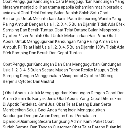
​Obat Penggugur Kandungan. Cara Menggugurkan Kandungan Yang
biasanya menjadi pilihan utama apabila kehamilan masih berada di
usia awal Obat Telat Datang Bulan Adalah Salah Satu Obat
Berfungsi Untuk Melunturkan Janin Pada Seseorang Wanita Yang
Paling Ampuh Dengan Usia 1, 2, 3, 4, 5 Bulan Dijamin Tidak Ada Efek
Samping Dan Bersih Tuntas. Obat Telat Datang Bulan Misoprostol
Cytotec Pfizer Adalah Obat Untuk Melancarkan Haid Atau Obat
Aborsi Untuk Menggugurkan Kandungan Yang Paling Aman Dan
Ampuh, Pil Telat Haid Usia 1, 2, 3, 4, 5 Bulan Dijamin 100% Tidak Ada
Efek Samping Dan Bersih Dan Cepat Tuntas
Obat Penggugur Kandungan Dan Cara Menggugurkan Kandungan
Usia 1, 2, 3, 4, 5 Bulan Secara Mudah Tanpa Resiko Maupun Efek
Samping Dengan Menggunakan Misoprostol Cytotec 400mcg
Berjenis Cytotec Dan Gastrul
( Obat Aborsi ) Untuk Menggugurkan Kandungan Dengan Cepat Dan
Aman Selain Itu Banyak Jenis Obat Aborsi Yang Dapat Ditemukan
Di Apotik Terdekat. Kami Jual Obat Telat Datang Bulan Serta
Memberikan Solusi Bagi Anda Yang Ingin Menggugurkan
Kandungan Dengan Aman Dengan Cara Pemakaian
Dipandu/Dibimbing Secara Langsung Admin Kami Paket Obat
Sudah Sampai Dan Tangan Customer, Obat Telat Datang Bulan Ini