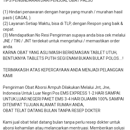
TIPS PENGINDARAN DARI PENJUAL OBAT PALSU
(1) Hindari penawaran dengan harga yang murah / murahan hasil
pasti ( GAGAL ).
(2) Layanan Setiap Waktu, bisa di TLP, dengan Respon yang baik &
cepat.
(3) Mendapatkan No Resi Pengiriman supaya anda bisa cek melalui
JNE / TIKI / JNT terdekat untuk mengetahui / memastikan order
anda.
KARNA OBAT YANG ASLI MASIH BERKEMASAN TABLET UTUH,
BENTUKNYA TABLETS PUTIH SEGI ENAM BUKAN BULAT POLOS….!
TERIMAKASIH ATAS KEPERCAYAAN ANDA MENJADI PELANGGAN
KAMI
Pengiriman Obat Aborsi Ampuh Dilakukan Melalui Jnt, Jne,
Indonesia Untuk Luar Negri Pos EMS EXPRESS 1-2 HARI SAMPAI.
UNTUK LUAR NEGERI PAKET EMS 3-4 HARI DIJAMIN 100% SAMPAI
DITEMPAT TUJUAN ALAMAT RUMAH ANDA,
OBAT TELAT DATANG BULAN TANPA RESEP DOKTER
Kami jual obat telat datang bulan tanpa perlu resep dokter untuk
aborsi kehamilan atau melancarkan mentruasi. Memberikan solusi