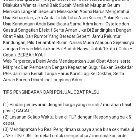
Dilakukan Wanita Hamil Baik Sudah Menikah Maupun Belum
Menikah Langkah Sebelum Melakukan Aborsi Harus Mengetahui
Usia Kehamilan, Jika Anda Tidak Tahu Atau Kurang Yakin Berapa
Usia Kandungan Anda Bisa Bicara Sama Admi kami. Cytotec dan
Gastrul Sangatlah Efektif Serta Aman Jika Di Bandingkan Dengan
Obat Palsu Dan Rumor Yang Beredar Seperti Jamu Peluntur
Kandungan, Pils Terlambat Bulan. Nanas Muda Ataupun Sejenisnya
Jangan Pernah Melakukan Hal Bodoh Hanya Untuk 1 kata ( Coba –
Coba ). BERBAHAYA !!!
Web Terpercaya Disini Anda Mendapatkan Jual Obat Aborsi serta
Mifrprex Dan Pembersih Dengan Kepastian Gugur Bukan Sekkedar
PHP, Jaminan Bersih Tanpa Harus Kuret Lagi Ke Dokkter, Serta
Aman Karena Dibimbing Langsung Admi
TIPS PENGINDARAN DARI PENJUAL OBAT PALSU
(1) Hindari penawaran dengan harga yang murah / murahan hasil
pasti ( GAGAL ).
(2) Layanan Setiap Waktu, bisa di TLP, dengan Respon yang baik &
cepat.
(3) Mendapatkan No Resi Pengiriman supaya anda bisa cek melalui
JNE / TIKI / JNT terdekat untuk mengetahui / memastikan order