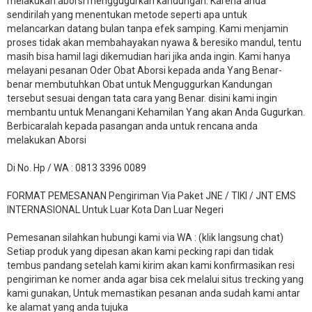
melakukan aborsi menggugurkan kandungan. Karena anda
sendirilah yang menentukan metode seperti apa untuk
melancarkan datang bulan tanpa efek samping. Kami menjamin
proses tidak akan membahayakan nyawa & beresiko mandul, tentu
masih bisa hamil lagi dikemudian hari jika anda ingin. Kami hanya
melayani pesanan Oder Obat Aborsi kepada anda Yang Benar-
benar membutuhkan Obat untuk Menguggurkan Kandungan
tersebut sesuai dengan tata cara yang Benar. disini kami ingin
membantu untuk Menangani Kehamilan Yang akan Anda Gugurkan.
Berbicaralah kepada pasangan anda untuk rencana anda
melakukan Aborsi
Di No. Hp / WA : 0813 3396 0089
FORMAT PEMESANAN Pengiriman Via Paket JNE / TIKI / JNT EMS
INTERNASIONAL Untuk Luar Kota Dan Luar Negeri
Pemesanan silahkan hubungi kami via WA : (klik langsung chat)
Setiap produk yang dipesan akan kami pecking rapi dan tidak
tembus pandang setelah kami kirim akan kami konfirmasikan resi
pengiriman ke nomer anda agar bisa cek melalui situs trecking yang
kami gunakan, Untuk memastikan pesanan anda sudah kami antar
ke alamat yang anda tujuka