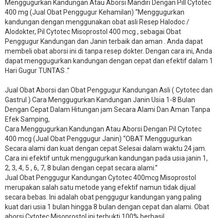
Menggugurkan Kandungan Atau Aborsi Mandiri Dengan Pill Cytotec
400 mg (Jual Obat Penggugur Kehamilan) “Menggugurkan
kandungan dengan menggunakan obat asli Resep Halodoc /
Alodokter, Pil Cytotec Misoprostol 400 mcg , sebagai Obat
Penggugur Kandungan dan Janin terbaik dan aman . Anda dapat
membeli obat aborsi ini di tanpa resep dokter. Dengan cara ini, Anda
dapat menggugurkan kandungan dengan cepat dan efektif dalam 1
Hari Gugur TUNTAS .”
Jual Obat Aborsi dan Obat Penggugur Kandungan Asli ( Cytotec dan
Gastrul ) Cara Menggugurkan Kandungan Janin Usia 1-8 Bulan
Dengan Cepat Dalam Hitungan jam Secara Alami Dan Aman Tanpa
Efek Samping,
Cara Menggugurkan Kandungan Atau Aborsi Dengan Pil Cytotec
400 mcg (Jual Obat Penggugur Janin) “OBAT Menggugurkan
Secara alami dan kuat dengan cepat Selesai dalam waktu 24 jam.
Cara ini efektif untuk menggugurkan kandungan pada usia janin 1,
2, 3, 4, 5 , 6, 7, 8 bulan dengan cepat secara alami.”
Jual Obat Penggugur Kandungan Cytotec 400mcg Misoprostol
merupakan salah satu metode yang efektif namun tidak dijual
secara bebas. Ini adalah obat penggugur kandungan yang paling
kuat dari usia 1 bulan hingga 8 bulan dengan cepat dan alami. Obat
aborsi Cytotec Misoprostol ini terbukti 100% berhasil,