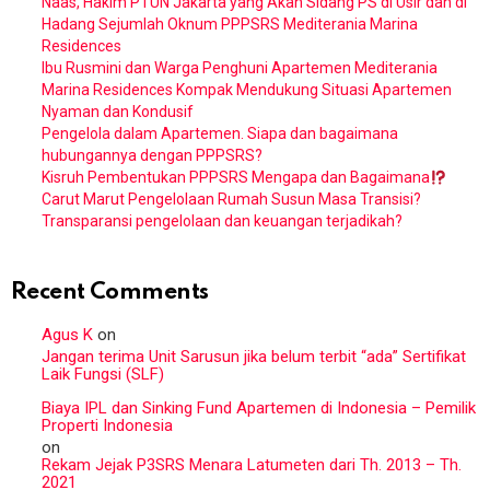
Naas, Hakim PTUN Jakarta yang Akan Sidang PS di Usir dan di
Hadang Sejumlah Oknum PPPSRS Mediterania Marina
Residences
Ibu Rusmini dan Warga Penghuni Apartemen Mediterania
Marina Residences Kompak Mendukung Situasi Apartemen
Nyaman dan Kondusif
Pengelola dalam Apartemen. Siapa dan bagaimana
hubungannya dengan PPPSRS?
Kisruh Pembentukan PPPSRS Mengapa dan Bagaimana
Carut Marut Pengelolaan Rumah Susun Masa Transisi?
Transparansi pengelolaan dan keuangan terjadikah?
Recent Comments
Agus K
on
Jangan terima Unit Sarusun jika belum terbit “ada” Sertifikat
Laik Fungsi (SLF)
Biaya IPL dan Sinking Fund Apartemen di Indonesia – Pemilik
Properti Indonesia
on
Rekam Jejak P3SRS Menara Latumeten dari Th. 2013 – Th.
2021