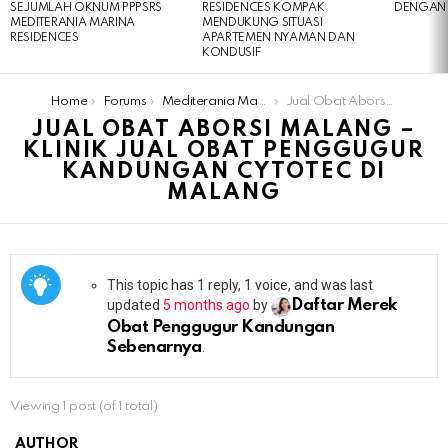
SEJUMLAH OKNUM PPPSRS
RESIDENCES KOMPAK
DENGAN 
MEDITERANIA MARINA
MENDUKUNG SITUASI
RESIDENCES
APARTEMEN NYAMAN DAN
KONDUSIF
You are here:
Home
Forums
Mediterania Marina Residences
Jual Obat Aborsi Malang – Klinik Jual Obat Penggugur Kandungan Cytotec Di Malang
JUAL OBAT ABORSI MALANG –
KLINIK JUAL OBAT PENGGUGUR
KANDUNGAN CYTOTEC DI
MALANG
This topic has 1 reply, 1 voice, and was last
updated
5 months ago
by
Daftar Merek
Obat Penggugur Kandungan
Sebenarnya
.
Viewing 1 post (of 1 total)
AUTHOR