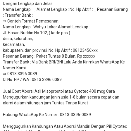
Dengan Lengkap dan Jelas
Nama Lengkap : _ Alamat Lengkap : No. Hp Aktif : _ Pesanan Barang
: Transfer Bank : __
​⇛ Contoh Format Pemesanan:
Nama Lengkap : Wahyu Laker Alamat Lengkap :
Jl. Hasan Nuddin No.102, ( kode pos )
desa, kelurahan,
kecamatan,
kabupaten, dan provinsi. No. Hp Aktif : 08123456xxx
Pesanan Barang : Paket Tuntas 8 Bulan, Rp xxxxxx
​Transfer Bank : Via Bank BRI/BNI Lalu Anda Kirimkan WhatsApp Ke
Nomer Kami
⇛ 0813 3396 0089
DI No. HP / WA : 0813 3396 0089
Jual Obat Aborsi Asli Misoprostol atau Cytotec 400 mcg Cara
Mengugurkan kandungan janin usia 1-8 bulan secara cepat dan
alami dalam hitungan jam Tuntas Tanpa Kuret
Hubungi WhatsApp Ke Nomer : 0813-3396-0089​
Menggugurkan Kandungan Atau Aborsi Mandiri Dengan Pill Cytotec