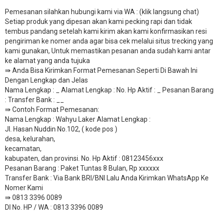
Pemesanan silahkan hubungi kami via WA : (klik langsung chat)
Setiap produk yang dipesan akan kami pecking rapi dan tidak
tembus pandang setelah kami kirim akan kami konfirmasikan resi
pengiriman ke nomer anda agar bisa cek melalui situs trecking yang
kami gunakan, Untuk memastikan pesanan anda sudah kami antar
ke alamat yang anda tujuka
⇛ Anda Bisa Kirimkan Format Pemesanan Seperti Di Bawah Ini
Dengan Lengkap dan Jelas
Nama Lengkap : _ Alamat Lengkap : No. Hp Aktif : _ Pesanan Barang
: Transfer Bank : __
​⇛ Contoh Format Pemesanan:
Nama Lengkap : Wahyu Laker Alamat Lengkap :
Jl. Hasan Nuddin No.102, ( kode pos )
desa, kelurahan,
kecamatan,
kabupaten, dan provinsi. No. Hp Aktif : 08123456xxx
Pesanan Barang : Paket Tuntas 8 Bulan, Rp xxxxxx
​Transfer Bank : Via Bank BRI/BNI Lalu Anda Kirimkan WhatsApp Ke
Nomer Kami
⇛ 0813 3396 0089
DI No. HP / WA : 0813 3396 0089