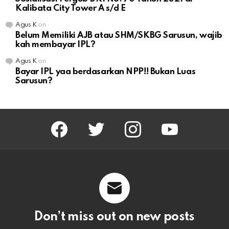
Kalibata City Tower A s/d E
Agus K
on
Belum Memiliki AJB atau SHM/SKBG Sarusun, wajib
kah membayar IPL?
Agus K
on
Bayar IPL yaa berdasarkan NPP!! Bukan Luas
Sarusun?
facebook
twitter
instagram
youtube
Don’t miss out on new posts