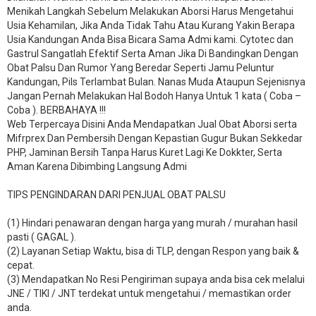
Menikah Langkah Sebelum Melakukan Aborsi Harus Mengetahui
Usia Kehamilan, Jika Anda Tidak Tahu Atau Kurang Yakin Berapa
Usia Kandungan Anda Bisa Bicara Sama Admi kami. Cytotec dan
Gastrul Sangatlah Efektif Serta Aman Jika Di Bandingkan Dengan
Obat Palsu Dan Rumor Yang Beredar Seperti Jamu Peluntur
Kandungan, Pils Terlambat Bulan. Nanas Muda Ataupun Sejenisnya
Jangan Pernah Melakukan Hal Bodoh Hanya Untuk 1 kata ( Coba –
Coba ). BERBAHAYA !!!
Web Terpercaya Disini Anda Mendapatkan Jual Obat Aborsi serta
Mifrprex Dan Pembersih Dengan Kepastian Gugur Bukan Sekkedar
PHP, Jaminan Bersih Tanpa Harus Kuret Lagi Ke Dokkter, Serta
Aman Karena Dibimbing Langsung Admi
TIPS PENGINDARAN DARI PENJUAL OBAT PALSU
(1) Hindari penawaran dengan harga yang murah / murahan hasil
pasti ( GAGAL ).
(2) Layanan Setiap Waktu, bisa di TLP, dengan Respon yang baik &
cepat.
(3) Mendapatkan No Resi Pengiriman supaya anda bisa cek melalui
JNE / TIKI / JNT terdekat untuk mengetahui / memastikan order
anda.