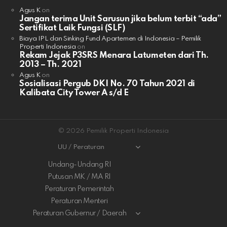
Agus K
on
Jangan terima Unit Sarusun jika belum terbit “ada”
Sertifikat Laik Fungsi (SLF)
Biaya IPL dan Sinking Fund Apartemen di Indonesia – Pemilik
Properti Indonesia
on
Rekam Jejak P3SRS Menara Latumeten dari Th.
2013 – Th. 2021
Agus K
on
Sosialisasi Pergub DKI No. 70 Tahun 2021 di
Kalibata City Tower A s/d E
© 2026 Pemilik Properti Indonesia
UU / Peraturan
Undang-Undang RI
Putusan MK / MA RI
Peraturan Pemerintah
Peraturan Menteri
Peraturan Gubernur / Daerah