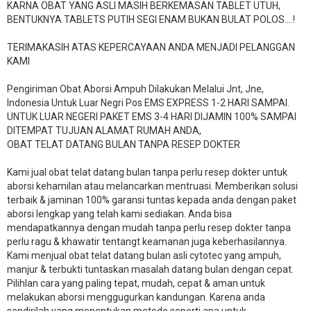
KARNA OBAT YANG ASLI MASIH BERKEMASAN TABLET UTUH,
BENTUKNYA TABLETS PUTIH SEGI ENAM BUKAN BULAT POLOS….!
TERIMAKASIH ATAS KEPERCAYAAN ANDA MENJADI PELANGGAN
KAMI
Pengiriman Obat Aborsi Ampuh Dilakukan Melalui Jnt, Jne,
Indonesia Untuk Luar Negri Pos EMS EXPRESS 1-2 HARI SAMPAI.
UNTUK LUAR NEGERI PAKET EMS 3-4 HARI DIJAMIN 100% SAMPAI
DITEMPAT TUJUAN ALAMAT RUMAH ANDA,
OBAT TELAT DATANG BULAN TANPA RESEP DOKTER
Kami jual obat telat datang bulan tanpa perlu resep dokter untuk
aborsi kehamilan atau melancarkan mentruasi. Memberikan solusi
terbaik & jaminan 100% garansi tuntas kepada anda dengan paket
aborsi lengkap yang telah kami sediakan. Anda bisa
mendapatkannya dengan mudah tanpa perlu resep dokter tanpa
perlu ragu & khawatir tentangt keamanan juga keberhasilannya.
Kami menjual obat telat datang bulan asli cytotec yang ampuh,
manjur & terbukti tuntaskan masalah datang bulan dengan cepat.
Pilihlan cara yang paling tepat, mudah, cepat & aman untuk
melakukan aborsi menggugurkan kandungan. Karena anda
sendirilah yang menentukan metode seperti apa untuk