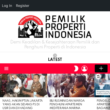
Log In
Register
Demi Keadilan & Kesejahteraan Pemilik dan
Penghuni Properti di Indonesia
LATEST
LOGIN
SWITCH
SKIN
Menu
LATEST
STORIES
NAAS, HAKIM PTUN JAKARTA
IBU RUSMINI DAN WARGA
PENGELO
YANG AKAN SIDANG PS DI
PENGHUNI APARTEMEN
APARTEM
USIR DAN DI HADANG
MEDITERANIA MARINA
BAGAIM