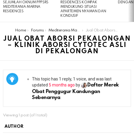
SEJUMLAH OKNUM PPPSRS
RESIDENCES KOMPAK
DENGAN 
MEDITERANIA MARINA
MENDUKUNG SITUASI
RESIDENCES
APARTEMEN NYAMAN DAN
KONDUSIF
You are here:
Home
Forums
Mediterania Marina Residences
Jual Obat Aborsi Pekalongan – Klinik Aborsi Cytotec Asli Di Pekalongan
JUAL OBAT ABORSI PEKALONGAN
– KLINIK ABORSI CYTOTEC ASLI
DI PEKALONGAN
This topic has 1 reply, 1 voice, and was last
updated
5 months ago
by
Daftar Merek
Obat Penggugur Kandungan
Sebenarnya
.
Viewing 1 post (of 1 total)
AUTHOR