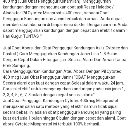
400 mg (Jual Obat Penggugur Kehamilan) “Menggugurkan
kandungan dengan menggunakan obat asli Resep Halodoc /
Alodokter, Pil Cytotec Misoprostol 400 mcg , sebagai Obat
Penggugur Kandungan dan Janin terbaik dan aman . Anda dapat
membeli obat aborsi ini di tanpa resep dokter. Dengan cara ini, Anda
dapat menggugurkan kandungan dengan cepat dan efektif dalam 1
Hari Gugur TUNTAS .”
Jual Obat Aborsi dan Obat Penggugur Kandungan Asli ( Cytotec dan
Gastrul ) Cara Menggugurkan Kandungan Janin Usia 1-8 Bulan
Dengan Cepat Dalam Hitungan jam Secara Alami Dan Aman Tanpa
Efek Samping,
Cara Menggugurkan Kandungan Atau Aborsi Dengan Pil Cytotec
400 mcg (Jual Obat Penggugur Janin) “OBAT Menggugurkan
Secara alami dan kuat dengan cepat Selesai dalam waktu 24 jam.
Cara ini efektif untuk menggugurkan kandungan pada usia janin 1,
2, 3, 4, 5 , 6, 7, 8 bulan dengan cepat secara alami.”
Jual Obat Penggugur Kandungan Cytotec 400mcg Misoprostol
merupakan salah satu metode yang efektif namun tidak dijual
secara bebas. Ini adalah obat penggugur kandungan yang paling
kuat dari usia 1 bulan hingga 8 bulan dengan cepat dan alami. Obat
aborsi Cytotec Misoprostol ini terbukti 100% berhasil,