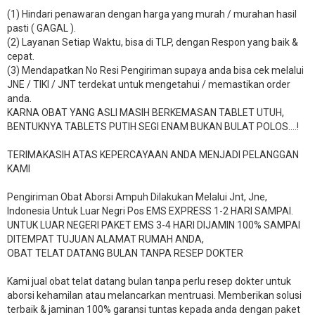
(1) Hindari penawaran dengan harga yang murah / murahan hasil
pasti ( GAGAL ).
(2) Layanan Setiap Waktu, bisa di TLP, dengan Respon yang baik &
cepat.
(3) Mendapatkan No Resi Pengiriman supaya anda bisa cek melalui
JNE / TIKI / JNT terdekat untuk mengetahui / memastikan order
anda.
KARNA OBAT YANG ASLI MASIH BERKEMASAN TABLET UTUH,
BENTUKNYA TABLETS PUTIH SEGI ENAM BUKAN BULAT POLOS….!
TERIMAKASIH ATAS KEPERCAYAAN ANDA MENJADI PELANGGAN
KAMI
Pengiriman Obat Aborsi Ampuh Dilakukan Melalui Jnt, Jne,
Indonesia Untuk Luar Negri Pos EMS EXPRESS 1-2 HARI SAMPAI.
UNTUK LUAR NEGERI PAKET EMS 3-4 HARI DIJAMIN 100% SAMPAI
DITEMPAT TUJUAN ALAMAT RUMAH ANDA,
OBAT TELAT DATANG BULAN TANPA RESEP DOKTER
Kami jual obat telat datang bulan tanpa perlu resep dokter untuk
aborsi kehamilan atau melancarkan mentruasi. Memberikan solusi
terbaik & jaminan 100% garansi tuntas kepada anda dengan paket