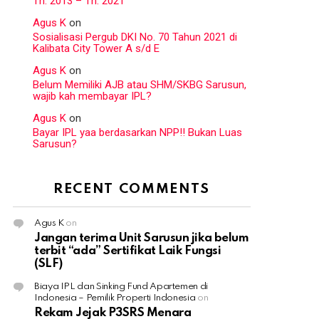
Th. 2013 – Th. 2021
Agus K
on
Sosialisasi Pergub DKI No. 70 Tahun 2021 di
Kalibata City Tower A s/d E
Agus K
on
Belum Memiliki AJB atau SHM/SKBG Sarusun,
wajib kah membayar IPL?
Agus K
on
Bayar IPL yaa berdasarkan NPP!! Bukan Luas
Sarusun?
RECENT COMMENTS
Agus K
on
Jangan terima Unit Sarusun jika belum
terbit “ada” Sertifikat Laik Fungsi
(SLF)
Biaya IPL dan Sinking Fund Apartemen di
Indonesia – Pemilik Properti Indonesia
on
Rekam Jejak P3SRS Menara