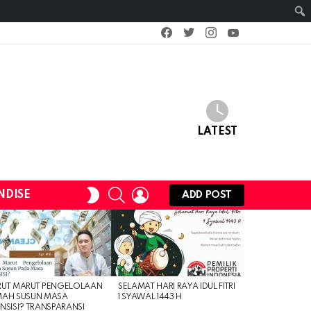
facebook
twitter
instagram
youtube
LATEST
SEARCH
LOGIN
SWITCH
NDISE
ADD POST
SKIN
RUT MARUT PENGELOLAAN
SELAMAT HARI RAYA IDUL FITRI
MAH SUSUN MASA
1 SYAWAL 1443 H
NSISI? TRANSPARANSI