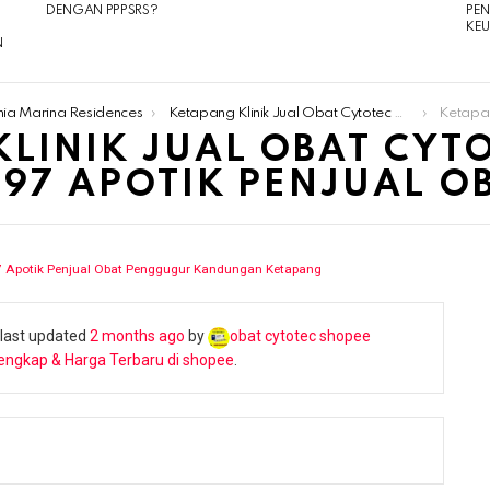
DENGAN PPPSRS?
PE
KE
N
nia Marina Residences
Ketapang Klinik Jual Obat Cytotec Aborsi 085180634797 Apotik Penjual Obat Penggugur Kandungan Ketapang
Ketapang Klinik J
LINIK JUAL OBAT CYT
797 APOTIK PENJUAL O
7 Apotik Penjual Obat Penggugur Kandungan Ketapang
s last updated
2 months ago
by
obat cytotec shopee
engkap & Harga Terbaru di shopee
.