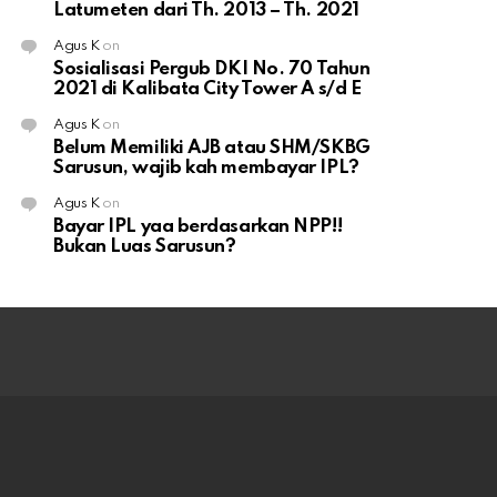
Latumeten dari Th. 2013 – Th. 2021
Agus K
on
Sosialisasi Pergub DKI No. 70 Tahun
2021 di Kalibata City Tower A s/d E
Agus K
on
Belum Memiliki AJB atau SHM/SKBG
Sarusun, wajib kah membayar IPL?
Agus K
on
Bayar IPL yaa berdasarkan NPP!!
Bukan Luas Sarusun?