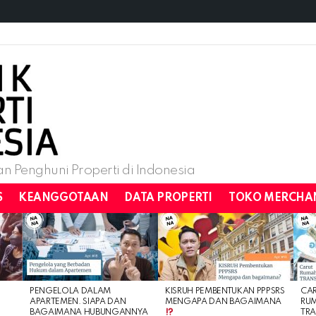
n Penghuni Properti di Indonesia
S
KEANGGOTAAN
DATA PROPERTI
TOKO MERCHA
PENGELOLA DALAM
KISRUH PEMBENTUKAN PPPSRS
CA
APARTEMEN. SIAPA DAN
MENGAPA DAN BAGAIMANA
RU
BAGAIMANA HUBUNGANNYA
TRA