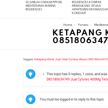
SEJUMLAH OKNUM PPPSRS
RESIDENCES KOMPAK
MEDITERANIA MARINA
MENDUKUNG SITUASI
RESIDENCES
APARTEMEN NYAMAN DA
KONDUSIF
You are here:
Home
Forums
Meditera
KETAPANG K
085180634
Tagged:
Ketapang Klinik Jual Obat Cytotec Aborsi 08518063479
This topic has 0 replies, 1 voice, and wa
085180634749 Jual Cytotec 400Mg Terl
You must be logged in to reply to this topic.