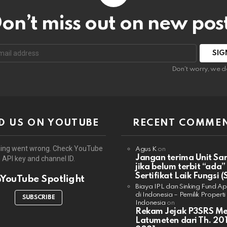
on’t miss out on new pos
:
Don't worry, we d
D US ON YOUTUBE
RECENT COMME
ing went wrong. Check YouTube
Agus K
on
Jangan terima Unit Sa
API key and channel ID.
jika belum terbit “ada”
Sertifikat Laik Fungsi (
YouTube Spotlight
Biaya IPL dan Sinking Fund A
di Indonesia – Pemilik Properti
SUBSCRIBE
Indonesia
on
Rekam Jejak P3SRS M
Latumeten dari Th. 201