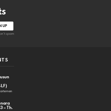
ts
on't spam
NTS
rusun
SLF)
partemen
enara
3 – Th.