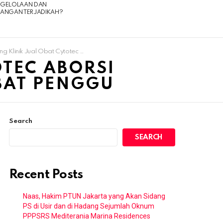
NGELOLAAN DAN
UANGAN TERJADIKAH?
ual Obat Cytotec Aborsi 085180634797 Apotik Penjual Obat Penggu
OTEC ABORSI
BAT PENGGU
Search
SEARCH
Recent Posts
Naas, Hakim PTUN Jakarta yang Akan Sidang
PS di Usir dan di Hadang Sejumlah Oknum
PPPSRS Mediterania Marina Residences