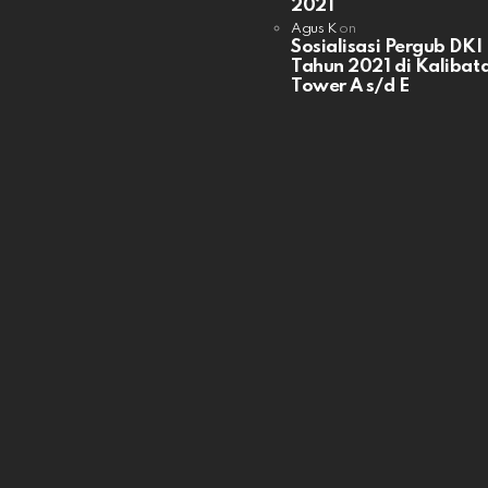
2021
Agus K
on
Sosialisasi Pergub DKI
Tahun 2021 di Kalibata
Tower A s/d E