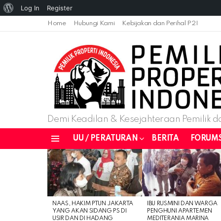
About
Log In
Register
WordPress
Home
Hubungi Kami
Kebijakan dan Perihal P2I
Demi Keadilan & Kesejahteraan Pemilik da
UU / PERATURAN
BERITA
FORUM
Menu
LATEST
STORIES
NAAS, HAKIM PTUN JAKARTA
IBU RUSMINI DAN WARGA
YANG AKAN SIDANG PS DI
PENGHUNI APARTEMEN
USIR DAN DI HADANG
MEDITERANIA MARINA