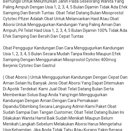
Berfungsi Untuk Melunturkan Janin Pada Seseorang Wanita Yang
Paling Ampuh Dengan Usia 1, 2, 3, 4, 5 Bulan Dijamin Tidak Ada Efek
Samping Dan Bersih Tuntas. Obat Telat Datang Bulan Misoprostol
Cytotec Pfizer Adalah Obat Untuk Melancarkan Haid Atau Obat
Aborsi Untuk Menggugurkan Kandungan Yang Paling Aman Dan
Ampuh, Pil Telat Haid Usia 1, 2, 3, 4, 5 Bulan Dijamin 100% Tidak Ada
Efek Samping Dan Bersih Dan Cepat Tuntas
Obat Penggugur Kandungan Dan Cara Menggugurkan Kandungan
Usia 1, 2, 3, 4, 5 Bulan Secara Mudah Tanpa Resiko Maupun Efek
Samping Dengan Menggunakan Misoprostol Cytotec 400mcg
Berjenis Cytotec Dan Gastrul
( Obat Aborsi ) Untuk Menggugurkan Kandungan Dengan Cepat Dan
Aman Selain Itu Banyak Jenis Obat Aborsi Yang Dapat Ditemukan
Di Apotik Terdekat. Kami Jual Obat Telat Datang Bulan Serta
Memberikan Solusi Bagi Anda Yang Ingin Menggugurkan
Kandungan Dengan Aman Dengan Cara Pemakaian
Dipandu/Dibimbing Secara Langsung Admin Kami Paket Obat
Sudah Sampai Dan Tangan Customer, Obat Telat Datang Bulan Ini
Dilakukan Wanita Hamil Baik Sudah Menikah Maupun Belum
Menikah Langkah Sebelum Melakukan Aborsi Harus Mengetahui
Usia Kehamilan, Jika Anda Tidak Tahu Atau Kurang Yakin Berapa