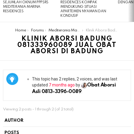
SEJUMLAH OKNUM PPPSRS
RESIDENCES KOMPAK
DENGAN 
MEDITERANIA MARINA
MENDUKUNG SITUASI
RESIDENCES
APARTEMEN NYAMAN DAN
KONDUSIF
You are here:
Home
Forums
Mediterania Marina Residences
Klinik Aborsi Badung 081333960089 Jual Obat Aborsi Di Badung
KLINIK ABORSI BADUNG
081333960089 JUAL OBAT
ABORSI DI BADUNG
This topic has 2 replies, 2 voices, and was last
updated
7 months ago
by
Obat Aborsi
Asli 0813-3396-0089
.
Viewing 2 posts - 1 through 2 (of 2 total)
AUTHOR
POSTS