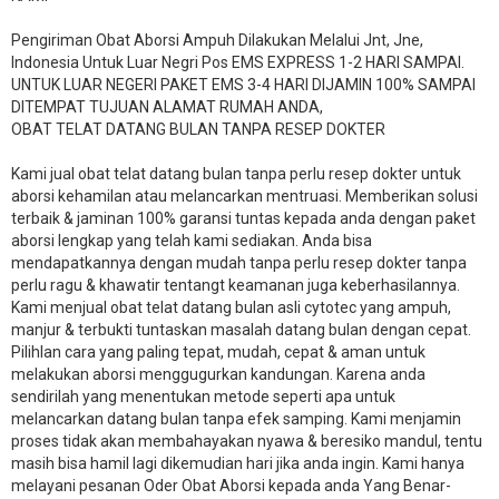
Pengiriman Obat Aborsi Ampuh Dilakukan Melalui Jnt, Jne,
Indonesia Untuk Luar Negri Pos EMS EXPRESS 1-2 HARI SAMPAI.
UNTUK LUAR NEGERI PAKET EMS 3-4 HARI DIJAMIN 100% SAMPAI
DITEMPAT TUJUAN ALAMAT RUMAH ANDA,
OBAT TELAT DATANG BULAN TANPA RESEP DOKTER
Kami jual obat telat datang bulan tanpa perlu resep dokter untuk
aborsi kehamilan atau melancarkan mentruasi. Memberikan solusi
terbaik & jaminan 100% garansi tuntas kepada anda dengan paket
aborsi lengkap yang telah kami sediakan. Anda bisa
mendapatkannya dengan mudah tanpa perlu resep dokter tanpa
perlu ragu & khawatir tentangt keamanan juga keberhasilannya.
Kami menjual obat telat datang bulan asli cytotec yang ampuh,
manjur & terbukti tuntaskan masalah datang bulan dengan cepat.
Pilihlan cara yang paling tepat, mudah, cepat & aman untuk
melakukan aborsi menggugurkan kandungan. Karena anda
sendirilah yang menentukan metode seperti apa untuk
melancarkan datang bulan tanpa efek samping. Kami menjamin
proses tidak akan membahayakan nyawa & beresiko mandul, tentu
masih bisa hamil lagi dikemudian hari jika anda ingin. Kami hanya
melayani pesanan Oder Obat Aborsi kepada anda Yang Benar-