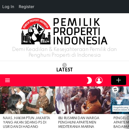
Log In
Register
Demi Keadilan & Kesejahteraan Pemilik dan
Penghuni Properti di Indonesia
LATEST
LOGIN
SWITCH
SKIN
Menu
LATEST
STORIES
NAAS, HAKIM PTUN JAKARTA
IBU RUSMINI DAN WARGA
PENGELO
YANG AKAN SIDANG PS DI
PENGHUNI APARTEMEN
APARTEM
USIR DAN DI HADANG
MEDITERANIA MARINA
BAGAIM