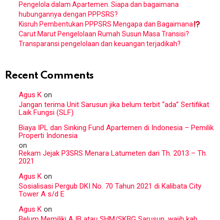
Pengelola dalam Apartemen. Siapa dan bagaimana
hubungannya dengan PPPSRS?
Kisruh Pembentukan PPPSRS Mengapa dan Bagaimana
Carut Marut Pengelolaan Rumah Susun Masa Transisi?
Transparansi pengelolaan dan keuangan terjadikah?
Recent Comments
Agus K
on
Jangan terima Unit Sarusun jika belum terbit “ada” Sertifikat
Laik Fungsi (SLF)
Biaya IPL dan Sinking Fund Apartemen di Indonesia – Pemilik
Properti Indonesia
on
Rekam Jejak P3SRS Menara Latumeten dari Th. 2013 – Th.
2021
Agus K
on
Sosialisasi Pergub DKI No. 70 Tahun 2021 di Kalibata City
Tower A s/d E
Agus K
on
Belum Memiliki AJB atau SHM/SKBG Sarusun, wajib kah