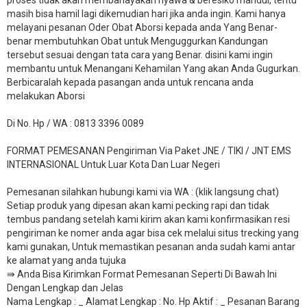
proses tidak akan membahayakan nyawa & beresiko mandul, tentu
masih bisa hamil lagi dikemudian hari jika anda ingin. Kami hanya
melayani pesanan Oder Obat Aborsi kepada anda Yang Benar-
benar membutuhkan Obat untuk Menguggurkan Kandungan
tersebut sesuai dengan tata cara yang Benar. disini kami ingin
membantu untuk Menangani Kehamilan Yang akan Anda Gugurkan.
Berbicaralah kepada pasangan anda untuk rencana anda
melakukan Aborsi
Di No. Hp / WA : 0813 3396 0089
FORMAT PEMESANAN Pengiriman Via Paket JNE / TIKI / JNT EMS
INTERNASIONAL Untuk Luar Kota Dan Luar Negeri
Pemesanan silahkan hubungi kami via WA : (klik langsung chat)
Setiap produk yang dipesan akan kami pecking rapi dan tidak
tembus pandang setelah kami kirim akan kami konfirmasikan resi
pengiriman ke nomer anda agar bisa cek melalui situs trecking yang
kami gunakan, Untuk memastikan pesanan anda sudah kami antar
ke alamat yang anda tujuka
⇛ Anda Bisa Kirimkan Format Pemesanan Seperti Di Bawah Ini
Dengan Lengkap dan Jelas
Nama Lengkap : _ Alamat Lengkap : No. Hp Aktif : _ Pesanan Barang