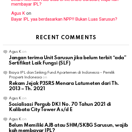
membayar IPL?
Agus K
on
Bayar IPL yaa berdasarkan NPP!! Bukan Luas Sarusun?
RECENT COMMENTS
Agus K
on
Jangan terima Unit Sarusun jika belum terbit “ada”
Sertifikat Laik Fungsi (SLF)
Biaya IPL dan Sinking Fund Apartemen di Indonesia – Pemilik
Properti Indonesia
on
Rekam Jejak P3SRS Menara Latumeten dari Th.
2013 – Th. 2021
Agus K
on
Sosialisasi Pergub DKI No. 70 Tahun 2021 di
Kalibata City Tower A s/d E
Agus K
on
Belum Memiliki AJB atau SHM/SKBG Sarusun, wajib
kah membayar IPL?