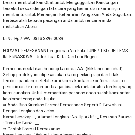
benar membutuhkan Obat untuk Menguggurkan Kandungan
tersebut sesuai dengan tata cara yang Benar. disini kami ingin
membantu untuk Menangani Kehamilan Yang akan Anda Gugurkan.
Berbicaralah kepada pasangan anda untuk rencana anda
melakukan Aborsi
Di No. Hp / WA : 0813 3396 0089
FORMAT PEMESANAN Pengiriman Via Paket JNE / TIKI / JNT EMS
INTERNASIONAL Untuk Luar Kota Dan Luar Negeri
Pemesanan silahkan hubungi kami via WA : (klik langsung chat)
Setiap produk yang dipesan akan kami pecking rapi dan tidak
tembus pandang setelah kami kirim akan kami konfirmasikan resi
pengiriman ke nomer anda agar bisa cek melalui situs trecking yang
kami gunakan, Untuk memastikan pesanan anda sudah kami antar
ke alamat yang anda tujuka
⇛ Anda Bisa Kirimkan Format Pemesanan Seperti Di Bawah Ini
Dengan Lengkap dan Jelas
Nama Lengkap : _ Alamat Lengkap : No. Hp Aktif : _ Pesanan Barang
: Transfer Bank : __
​⇛ Contoh Format Pemesanan:
Nama Lengkap : Wahyu Laker Alamat Lengkap :