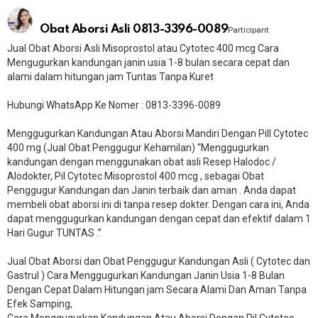
Obat Aborsi Asli 0813-3396-0089
Participant
Jual Obat Aborsi Asli Misoprostol atau Cytotec 400 mcg Cara
Mengugurkan kandungan janin usia 1-8 bulan secara cepat dan
alami dalam hitungan jam Tuntas Tanpa Kuret
Hubungi WhatsApp Ke Nomer : 0813-3396-0089​
Menggugurkan Kandungan Atau Aborsi Mandiri Dengan Pill Cytotec
400 mg (Jual Obat Penggugur Kehamilan) “Menggugurkan
kandungan dengan menggunakan obat asli Resep Halodoc /
Alodokter, Pil Cytotec Misoprostol 400 mcg , sebagai Obat
Penggugur Kandungan dan Janin terbaik dan aman . Anda dapat
membeli obat aborsi ini di tanpa resep dokter. Dengan cara ini, Anda
dapat menggugurkan kandungan dengan cepat dan efektif dalam 1
Hari Gugur TUNTAS .”
Jual Obat Aborsi dan Obat Penggugur Kandungan Asli ( Cytotec dan
Gastrul ) Cara Menggugurkan Kandungan Janin Usia 1-8 Bulan
Dengan Cepat Dalam Hitungan jam Secara Alami Dan Aman Tanpa
Efek Samping,
Cara Menggugurkan Kandungan Atau Aborsi Dengan Pil Cytotec