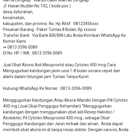
Jl. Hasan Nuddin No.102, ( kode pos )
desa, kelurahan,
kecamatan,
kabupaten, dan provinsi. No. Hp Aktif : 08123456xxx
Pesanan Barang : Paket Tuntas 8 Bulan, Rp xxxxxx
​Transfer Bank : Via Bank BRI/BNI Lalu Anda Kirimkan WhatsApp Ke
Nomer Kami
⇛ 0813 3396 0089
DI No. HP / WA : 0813 3396 0089
Jual Obat Aborsi Asli Misoprostol atau Cytotec 400 mcg Cara
Mengugurkan kandungan janin usia 1-8 bulan secara cepat dan
alami dalam hitungan jam Tuntas Tanpa Kuret
Hubungi WhatsApp Ke Nomer : 0813-3396-0089​
Menggugurkan Kandungan Atau Aborsi Mandiri Dengan Pill Cytotec
400 mg (Jual Obat Penggugur Kehamilan) “Menggugurkan
kandungan dengan menggunakan obat asli Resep Halodoc /
Alodokter, Pil Cytotec Misoprostol 400 mcg , sebagai Obat
Penggugur Kandungan dan Janin terbaik dan aman . Anda dapat
membeli obat aborsi ini di tanpa resep dokter. Dengan cara ini, Anda