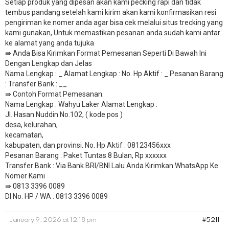
Setiap produk yang dipesan akan kami pecking rapi dan tidak
tembus pandang setelah kami kirim akan kami konfirmasikan resi
pengiriman ke nomer anda agar bisa cek melalui situs trecking yang
kami gunakan, Untuk memastikan pesanan anda sudah kami antar
ke alamat yang anda tujuka
⇛ Anda Bisa Kirimkan Format Pemesanan Seperti Di Bawah Ini
Dengan Lengkap dan Jelas
Nama Lengkap : _ Alamat Lengkap : No. Hp Aktif : _ Pesanan Barang
: Transfer Bank : __
​⇛ Contoh Format Pemesanan:
Nama Lengkap : Wahyu Laker Alamat Lengkap :
Jl. Hasan Nuddin No.102, ( kode pos )
desa, kelurahan,
kecamatan,
kabupaten, dan provinsi. No. Hp Aktif : 08123456xxx
Pesanan Barang : Paket Tuntas 8 Bulan, Rp xxxxxx
​Transfer Bank : Via Bank BRI/BNI Lalu Anda Kirimkan WhatsApp Ke
Nomer Kami
⇛ 0813 3396 0089
DI No. HP / WA : 0813 3396 0089
January 9, 2026 at 12:18 pm
#5211