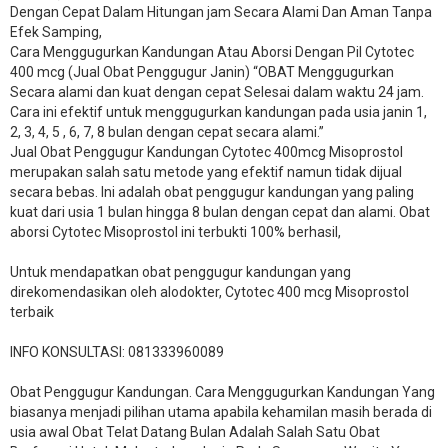
Dengan Cepat Dalam Hitungan jam Secara Alami Dan Aman Tanpa
Efek Samping,
Cara Menggugurkan Kandungan Atau Aborsi Dengan Pil Cytotec
400 mcg (Jual Obat Penggugur Janin) “OBAT Menggugurkan
Secara alami dan kuat dengan cepat Selesai dalam waktu 24 jam.
Cara ini efektif untuk menggugurkan kandungan pada usia janin 1,
2, 3, 4, 5 , 6, 7, 8 bulan dengan cepat secara alami.”
Jual Obat Penggugur Kandungan Cytotec 400mcg Misoprostol
merupakan salah satu metode yang efektif namun tidak dijual
secara bebas. Ini adalah obat penggugur kandungan yang paling
kuat dari usia 1 bulan hingga 8 bulan dengan cepat dan alami. Obat
aborsi Cytotec Misoprostol ini terbukti 100% berhasil,
Untuk mendapatkan obat penggugur kandungan yang
direkomendasikan oleh alodokter, Cytotec 400 mcg Misoprostol
terbaik
INFO KONSULTASI: 081333960089
​Obat Penggugur Kandungan. Cara Menggugurkan Kandungan Yang
biasanya menjadi pilihan utama apabila kehamilan masih berada di
usia awal Obat Telat Datang Bulan Adalah Salah Satu Obat