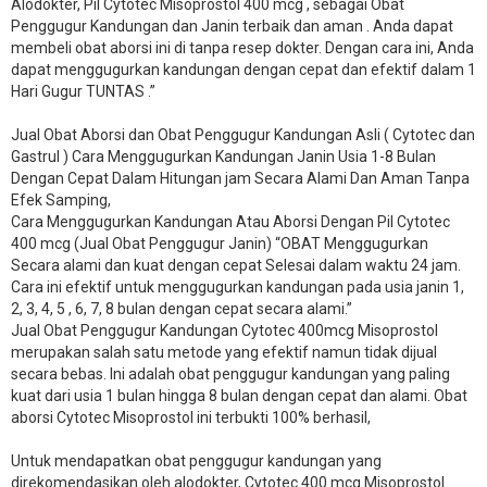
Alodokter, Pil Cytotec Misoprostol 400 mcg , sebagai Obat
Penggugur Kandungan dan Janin terbaik dan aman . Anda dapat
membeli obat aborsi ini di tanpa resep dokter. Dengan cara ini, Anda
dapat menggugurkan kandungan dengan cepat dan efektif dalam 1
Hari Gugur TUNTAS .”
Jual Obat Aborsi dan Obat Penggugur Kandungan Asli ( Cytotec dan
Gastrul ) Cara Menggugurkan Kandungan Janin Usia 1-8 Bulan
Dengan Cepat Dalam Hitungan jam Secara Alami Dan Aman Tanpa
Efek Samping,
Cara Menggugurkan Kandungan Atau Aborsi Dengan Pil Cytotec
400 mcg (Jual Obat Penggugur Janin) “OBAT Menggugurkan
Secara alami dan kuat dengan cepat Selesai dalam waktu 24 jam.
Cara ini efektif untuk menggugurkan kandungan pada usia janin 1,
2, 3, 4, 5 , 6, 7, 8 bulan dengan cepat secara alami.”
Jual Obat Penggugur Kandungan Cytotec 400mcg Misoprostol
merupakan salah satu metode yang efektif namun tidak dijual
secara bebas. Ini adalah obat penggugur kandungan yang paling
kuat dari usia 1 bulan hingga 8 bulan dengan cepat dan alami. Obat
aborsi Cytotec Misoprostol ini terbukti 100% berhasil,
Untuk mendapatkan obat penggugur kandungan yang
direkomendasikan oleh alodokter, Cytotec 400 mcg Misoprostol