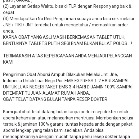
pasti ( GAGAL ).
(2) Layanan Setiap Waktu, bisa di TLP, dengan Respon yang baik &
cepat.
(3) Mendapatkan No Resi Pengiriman supaya anda bisa cek melalui
JNE / TIKI / JNT terdekat untuk mengetahui / memastikan order
anda.
KARNA OBAT YANG ASLI MASIH BERKEMASAN TABLET UTUH,
BENTUKNYA TABLETS PUTIH SEGI ENAM BUKAN BULAT POLOS….!
TERIMAKASIH ATAS KEPERCAYAAN ANDA MENJADI PELANGGAN
KAMI
Pengiriman Obat Aborsi Ampuh Dilakukan Melalui Jnt, Jne,
Indonesia Untuk Luar Negri Pos EMS EXPRESS 1-2 HARI SAMPAI.
UNTUK LUAR NEGERI PAKET EMS 3-4 HARI DIJAMIN 100% SAMPAI
DITEMPAT TUJUAN ALAMAT RUMAH ANDA,
OBAT TELAT DATANG BULAN TANPA RESEP DOKTER
Kami jual obat telat datang bulan tanpa perlu resep dokter untuk
aborsi kehamilan atau melancarkan mentruasi. Memberikan solusi
terbaik & jaminan 100% garansi tuntas kepada anda dengan paket
aborsi lengkap yang telah kami sediakan. Anda bisa
mendapatkannya dengan mudah tanpa perlu resep dokter tanpa