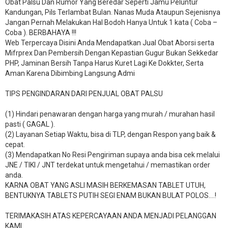
Obat Palsu Dan Rumor Yang Beredar Seperti Jamu Peluntur
Kandungan, Pils Terlambat Bulan. Nanas Muda Ataupun Sejenisnya
Jangan Pernah Melakukan Hal Bodoh Hanya Untuk 1 kata ( Coba –
Coba ). BERBAHAYA !!!
Web Terpercaya Disini Anda Mendapatkan Jual Obat Aborsi serta
Mifrprex Dan Pembersih Dengan Kepastian Gugur Bukan Sekkedar
PHP, Jaminan Bersih Tanpa Harus Kuret Lagi Ke Dokkter, Serta
Aman Karena Dibimbing Langsung Admi
TIPS PENGINDARAN DARI PENJUAL OBAT PALSU
(1) Hindari penawaran dengan harga yang murah / murahan hasil
pasti ( GAGAL ).
(2) Layanan Setiap Waktu, bisa di TLP, dengan Respon yang baik &
cepat.
(3) Mendapatkan No Resi Pengiriman supaya anda bisa cek melalui
JNE / TIKI / JNT terdekat untuk mengetahui / memastikan order
anda.
KARNA OBAT YANG ASLI MASIH BERKEMASAN TABLET UTUH,
BENTUKNYA TABLETS PUTIH SEGI ENAM BUKAN BULAT POLOS….!
TERIMAKASIH ATAS KEPERCAYAAN ANDA MENJADI PELANGGAN
KAMI