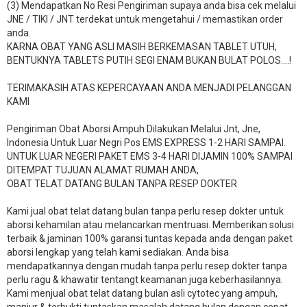
(3) Mendapatkan No Resi Pengiriman supaya anda bisa cek melalui
JNE / TIKI / JNT terdekat untuk mengetahui / memastikan order
anda.
KARNA OBAT YANG ASLI MASIH BERKEMASAN TABLET UTUH,
BENTUKNYA TABLETS PUTIH SEGI ENAM BUKAN BULAT POLOS….!
TERIMAKASIH ATAS KEPERCAYAAN ANDA MENJADI PELANGGAN
KAMI
Pengiriman Obat Aborsi Ampuh Dilakukan Melalui Jnt, Jne,
Indonesia Untuk Luar Negri Pos EMS EXPRESS 1-2 HARI SAMPAI.
UNTUK LUAR NEGERI PAKET EMS 3-4 HARI DIJAMIN 100% SAMPAI
DITEMPAT TUJUAN ALAMAT RUMAH ANDA,
OBAT TELAT DATANG BULAN TANPA RESEP DOKTER
Kami jual obat telat datang bulan tanpa perlu resep dokter untuk
aborsi kehamilan atau melancarkan mentruasi. Memberikan solusi
terbaik & jaminan 100% garansi tuntas kepada anda dengan paket
aborsi lengkap yang telah kami sediakan. Anda bisa
mendapatkannya dengan mudah tanpa perlu resep dokter tanpa
perlu ragu & khawatir tentangt keamanan juga keberhasilannya.
Kami menjual obat telat datang bulan asli cytotec yang ampuh,
manjur & terbukti tuntaskan masalah datang bulan dengan cepat.