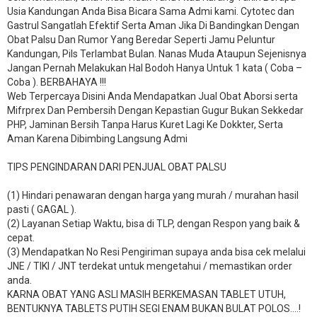
Usia Kandungan Anda Bisa Bicara Sama Admi kami. Cytotec dan
Gastrul Sangatlah Efektif Serta Aman Jika Di Bandingkan Dengan
Obat Palsu Dan Rumor Yang Beredar Seperti Jamu Peluntur
Kandungan, Pils Terlambat Bulan. Nanas Muda Ataupun Sejenisnya
Jangan Pernah Melakukan Hal Bodoh Hanya Untuk 1 kata ( Coba –
Coba ). BERBAHAYA !!!
Web Terpercaya Disini Anda Mendapatkan Jual Obat Aborsi serta
Mifrprex Dan Pembersih Dengan Kepastian Gugur Bukan Sekkedar
PHP, Jaminan Bersih Tanpa Harus Kuret Lagi Ke Dokkter, Serta
Aman Karena Dibimbing Langsung Admi
TIPS PENGINDARAN DARI PENJUAL OBAT PALSU
(1) Hindari penawaran dengan harga yang murah / murahan hasil
pasti ( GAGAL ).
(2) Layanan Setiap Waktu, bisa di TLP, dengan Respon yang baik &
cepat.
(3) Mendapatkan No Resi Pengiriman supaya anda bisa cek melalui
JNE / TIKI / JNT terdekat untuk mengetahui / memastikan order
anda.
KARNA OBAT YANG ASLI MASIH BERKEMASAN TABLET UTUH,
BENTUKNYA TABLETS PUTIH SEGI ENAM BUKAN BULAT POLOS….!