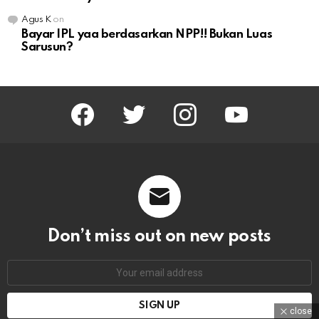
Agus K
on
Bayar IPL yaa berdasarkan NPP!! Bukan Luas
Sarusun?
facebook
twitter
instagram
youtube
Don’t miss out on new posts
Email
address:
close