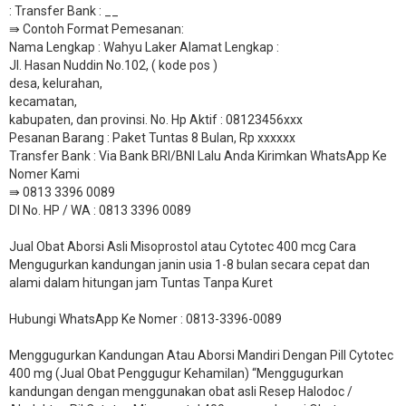
: Transfer Bank : __
​⇛ Contoh Format Pemesanan:
Nama Lengkap : Wahyu Laker Alamat Lengkap :
Jl. Hasan Nuddin No.102, ( kode pos )
desa, kelurahan,
kecamatan,
kabupaten, dan provinsi. No. Hp Aktif : 08123456xxx
Pesanan Barang : Paket Tuntas 8 Bulan, Rp xxxxxx
​Transfer Bank : Via Bank BRI/BNI Lalu Anda Kirimkan WhatsApp Ke
Nomer Kami
⇛ 0813 3396 0089
DI No. HP / WA : 0813 3396 0089
Jual Obat Aborsi Asli Misoprostol atau Cytotec 400 mcg Cara
Mengugurkan kandungan janin usia 1-8 bulan secara cepat dan
alami dalam hitungan jam Tuntas Tanpa Kuret
Hubungi WhatsApp Ke Nomer : 0813-3396-0089​
Menggugurkan Kandungan Atau Aborsi Mandiri Dengan Pill Cytotec
400 mg (Jual Obat Penggugur Kehamilan) “Menggugurkan
kandungan dengan menggunakan obat asli Resep Halodoc /