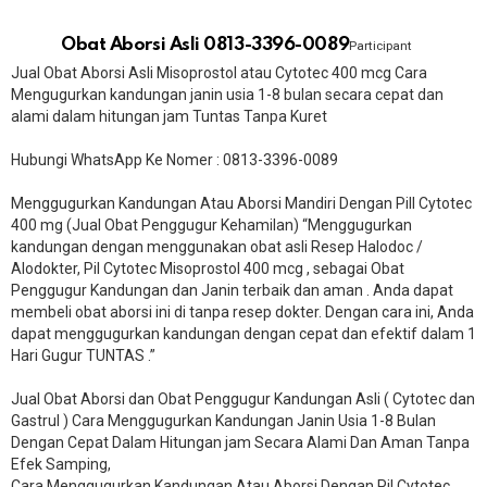
Obat Aborsi Asli 0813-3396-0089
Participant
Jual Obat Aborsi Asli Misoprostol atau Cytotec 400 mcg Cara
Mengugurkan kandungan janin usia 1-8 bulan secara cepat dan
alami dalam hitungan jam Tuntas Tanpa Kuret
Hubungi WhatsApp Ke Nomer : 0813-3396-0089​
Menggugurkan Kandungan Atau Aborsi Mandiri Dengan Pill Cytotec
400 mg (Jual Obat Penggugur Kehamilan) “Menggugurkan
kandungan dengan menggunakan obat asli Resep Halodoc /
Alodokter, Pil Cytotec Misoprostol 400 mcg , sebagai Obat
Penggugur Kandungan dan Janin terbaik dan aman . Anda dapat
membeli obat aborsi ini di tanpa resep dokter. Dengan cara ini, Anda
dapat menggugurkan kandungan dengan cepat dan efektif dalam 1
Hari Gugur TUNTAS .”
Jual Obat Aborsi dan Obat Penggugur Kandungan Asli ( Cytotec dan
Gastrul ) Cara Menggugurkan Kandungan Janin Usia 1-8 Bulan
Dengan Cepat Dalam Hitungan jam Secara Alami Dan Aman Tanpa
Efek Samping,
Cara Menggugurkan Kandungan Atau Aborsi Dengan Pil Cytotec