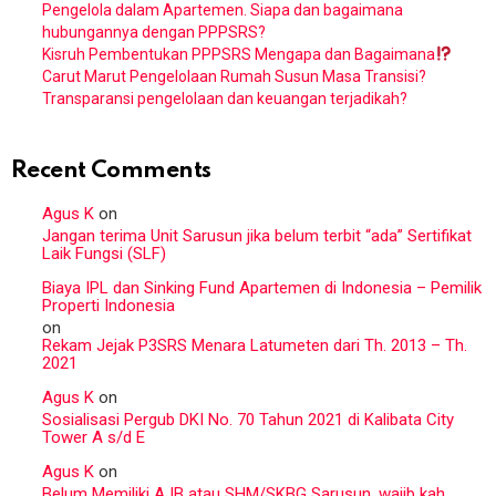
Pengelola dalam Apartemen. Siapa dan bagaimana
hubungannya dengan PPPSRS?
Kisruh Pembentukan PPPSRS Mengapa dan Bagaimana
Carut Marut Pengelolaan Rumah Susun Masa Transisi?
Transparansi pengelolaan dan keuangan terjadikah?
Recent Comments
Agus K
on
Jangan terima Unit Sarusun jika belum terbit “ada” Sertifikat
Laik Fungsi (SLF)
Biaya IPL dan Sinking Fund Apartemen di Indonesia – Pemilik
Properti Indonesia
on
Rekam Jejak P3SRS Menara Latumeten dari Th. 2013 – Th.
2021
Agus K
on
Sosialisasi Pergub DKI No. 70 Tahun 2021 di Kalibata City
Tower A s/d E
Agus K
on
Belum Memiliki AJB atau SHM/SKBG Sarusun, wajib kah