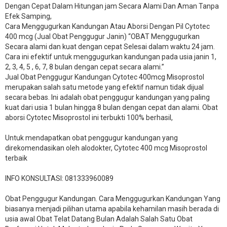
Dengan Cepat Dalam Hitungan jam Secara Alami Dan Aman Tanpa
Efek Samping,
Cara Menggugurkan Kandungan Atau Aborsi Dengan Pil Cytotec
400 mcg (Jual Obat Penggugur Janin) “OBAT Menggugurkan
Secara alami dan kuat dengan cepat Selesai dalam waktu 24 jam.
Cara ini efektif untuk menggugurkan kandungan pada usia janin 1,
2, 3, 4, 5 , 6, 7, 8 bulan dengan cepat secara alami.”
Jual Obat Penggugur Kandungan Cytotec 400mcg Misoprostol
merupakan salah satu metode yang efektif namun tidak dijual
secara bebas. Ini adalah obat penggugur kandungan yang paling
kuat dari usia 1 bulan hingga 8 bulan dengan cepat dan alami. Obat
aborsi Cytotec Misoprostol ini terbukti 100% berhasil,
Untuk mendapatkan obat penggugur kandungan yang
direkomendasikan oleh alodokter, Cytotec 400 mcg Misoprostol
terbaik
INFO KONSULTASI: 081333960089
​Obat Penggugur Kandungan. Cara Menggugurkan Kandungan Yang
biasanya menjadi pilihan utama apabila kehamilan masih berada di
usia awal Obat Telat Datang Bulan Adalah Salah Satu Obat