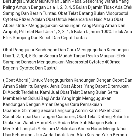
Berfungsi Untuk Melunturkan Janin Pada Seseorang Wanita Yang
Paling Ampuh Dengan Usia 1, 2, 3, 4, 5 Bulan Dijamin Tidak Ada Efek
Samping Dan Bersih Tuntas. Obat Telat Datang Bulan Misoprostol
Cytotec Pfizer Adalah Obat Untuk Melancarkan Haid Atau Obat
Aborsi Untuk Menggugurkan Kandungan Yang Paling Aman Dan
Ampuh, Pil Telat Haid Usia 1, 2, 3, 4, 5 Bulan Dijamin 100% Tidak Ada
Efek Samping Dan Bersih Dan Cepat Tuntas
Obat Penggugur Kandungan Dan Cara Menggugurkan Kandungan
Usia 1, 2, 3, 4, 5 Bulan Secara Mudah Tanpa Resiko Maupun Efek
Samping Dengan Menggunakan Misoprostol Cytotec 400mcg
Berjenis Cytotec Dan Gastrul
( Obat Aborsi ) Untuk Menggugurkan Kandungan Dengan Cepat Dan
Aman Selain Itu Banyak Jenis Obat Aborsi Yang Dapat Ditemukan
Di Apotik Terdekat. Kami Jual Obat Telat Datang Bulan Serta
Memberikan Solusi Bagi Anda Yang Ingin Menggugurkan
Kandungan Dengan Aman Dengan Cara Pemakaian
Dipandu/Dibimbing Secara Langsung Admin Kami Paket Obat
Sudah Sampai Dan Tangan Customer, Obat Telat Datang Bulan Ini
Dilakukan Wanita Hamil Baik Sudah Menikah Maupun Belum
Menikah Langkah Sebelum Melakukan Aborsi Harus Mengetahui
Usia Kehamilan, Jika Anda Tidak Tahu Atau Kurang Yakin Berapa