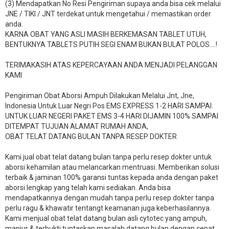
(3) Mendapatkan No Resi Pengiriman supaya anda bisa cek melalui
JNE / TIKI / JNT terdekat untuk mengetahui / memastikan order
anda.
KARNA OBAT YANG ASLI MASIH BERKEMASAN TABLET UTUH,
BENTUKNYA TABLETS PUTIH SEGI ENAM BUKAN BULAT POLOS….!
TERIMAKASIH ATAS KEPERCAYAAN ANDA MENJADI PELANGGAN
KAMI
Pengiriman Obat Aborsi Ampuh Dilakukan Melalui Jnt, Jne,
Indonesia Untuk Luar Negri Pos EMS EXPRESS 1-2 HARI SAMPAI.
UNTUK LUAR NEGERI PAKET EMS 3-4 HARI DIJAMIN 100% SAMPAI
DITEMPAT TUJUAN ALAMAT RUMAH ANDA,
OBAT TELAT DATANG BULAN TANPA RESEP DOKTER
Kami jual obat telat datang bulan tanpa perlu resep dokter untuk
aborsi kehamilan atau melancarkan mentruasi. Memberikan solusi
terbaik & jaminan 100% garansi tuntas kepada anda dengan paket
aborsi lengkap yang telah kami sediakan. Anda bisa
mendapatkannya dengan mudah tanpa perlu resep dokter tanpa
perlu ragu & khawatir tentangt keamanan juga keberhasilannya.
Kami menjual obat telat datang bulan asli cytotec yang ampuh,
manjur & terbukti tuntaskan masalah datang bulan dengan cepat.