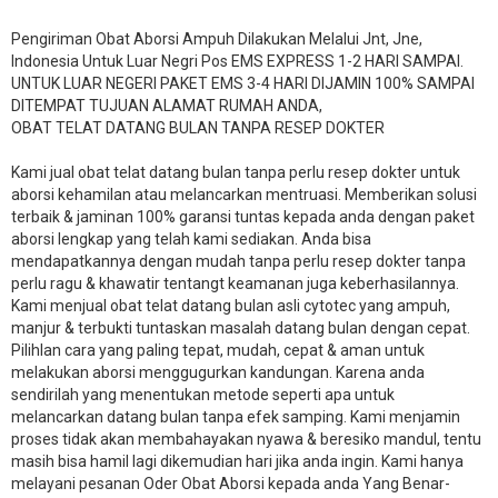
Pengiriman Obat Aborsi Ampuh Dilakukan Melalui Jnt, Jne,
Indonesia Untuk Luar Negri Pos EMS EXPRESS 1-2 HARI SAMPAI.
UNTUK LUAR NEGERI PAKET EMS 3-4 HARI DIJAMIN 100% SAMPAI
DITEMPAT TUJUAN ALAMAT RUMAH ANDA,
OBAT TELAT DATANG BULAN TANPA RESEP DOKTER
Kami jual obat telat datang bulan tanpa perlu resep dokter untuk
aborsi kehamilan atau melancarkan mentruasi. Memberikan solusi
terbaik & jaminan 100% garansi tuntas kepada anda dengan paket
aborsi lengkap yang telah kami sediakan. Anda bisa
mendapatkannya dengan mudah tanpa perlu resep dokter tanpa
perlu ragu & khawatir tentangt keamanan juga keberhasilannya.
Kami menjual obat telat datang bulan asli cytotec yang ampuh,
manjur & terbukti tuntaskan masalah datang bulan dengan cepat.
Pilihlan cara yang paling tepat, mudah, cepat & aman untuk
melakukan aborsi menggugurkan kandungan. Karena anda
sendirilah yang menentukan metode seperti apa untuk
melancarkan datang bulan tanpa efek samping. Kami menjamin
proses tidak akan membahayakan nyawa & beresiko mandul, tentu
masih bisa hamil lagi dikemudian hari jika anda ingin. Kami hanya
melayani pesanan Oder Obat Aborsi kepada anda Yang Benar-