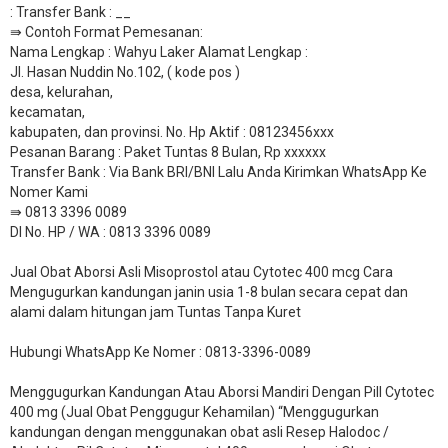
: Transfer Bank : __
​⇛ Contoh Format Pemesanan:
Nama Lengkap : Wahyu Laker Alamat Lengkap :
Jl. Hasan Nuddin No.102, ( kode pos )
desa, kelurahan,
kecamatan,
kabupaten, dan provinsi. No. Hp Aktif : 08123456xxx
Pesanan Barang : Paket Tuntas 8 Bulan, Rp xxxxxx
​Transfer Bank : Via Bank BRI/BNI Lalu Anda Kirimkan WhatsApp Ke
Nomer Kami
⇛ 0813 3396 0089
DI No. HP / WA : 0813 3396 0089
Jual Obat Aborsi Asli Misoprostol atau Cytotec 400 mcg Cara
Mengugurkan kandungan janin usia 1-8 bulan secara cepat dan
alami dalam hitungan jam Tuntas Tanpa Kuret
Hubungi WhatsApp Ke Nomer : 0813-3396-0089​
Menggugurkan Kandungan Atau Aborsi Mandiri Dengan Pill Cytotec
400 mg (Jual Obat Penggugur Kehamilan) “Menggugurkan
kandungan dengan menggunakan obat asli Resep Halodoc /