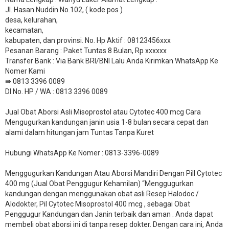
Jl. Hasan Nuddin No.102, ( kode pos )
desa, kelurahan,
kecamatan,
kabupaten, dan provinsi. No. Hp Aktif : 08123456xxx
Pesanan Barang : Paket Tuntas 8 Bulan, Rp xxxxxx
​Transfer Bank : Via Bank BRI/BNI Lalu Anda Kirimkan WhatsApp Ke
Nomer Kami
⇛ 0813 3396 0089
DI No. HP / WA : 0813 3396 0089
Jual Obat Aborsi Asli Misoprostol atau Cytotec 400 mcg Cara
Mengugurkan kandungan janin usia 1-8 bulan secara cepat dan
alami dalam hitungan jam Tuntas Tanpa Kuret
Hubungi WhatsApp Ke Nomer : 0813-3396-0089​
Menggugurkan Kandungan Atau Aborsi Mandiri Dengan Pill Cytotec
400 mg (Jual Obat Penggugur Kehamilan) “Menggugurkan
kandungan dengan menggunakan obat asli Resep Halodoc /
Alodokter, Pil Cytotec Misoprostol 400 mcg , sebagai Obat
Penggugur Kandungan dan Janin terbaik dan aman . Anda dapat
membeli obat aborsi ini di tanpa resep dokter. Dengan cara ini, Anda