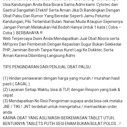
Usia Kandungan Anda Bisa Bicara Sama Admi kami. Cytotec dan
Gastrul Sangatlah Efektif Serta Aman Jika Di Bandingkan Dengan
Obat Palsu Dan Rumor Yang Beredar Seperti Jamu Peluntur
Kandungan, Pils Terlambat Bulan. Nanas Muda Ataupun Sejenisnya
Jangan Pernah Melakukan Hal Bodoh Hanya Untuk 1 kata ( Coba –
Coba ). BERBAHAYA !!!
Web Terpercaya Disini Anda Mendapatkan Jual Obat Aborsi serta
Mifrprex Dan Pembersih Dengan Kepastian Gugur Bukan Sekkedar
PHP, Jaminan Bersih Tanpa Harus Kuret Lagi Ke Dokkter, Serta
Aman Karena Dibimbing Langsung Admi
TIPS PENGINDARAN DARI PENJUAL OBAT PALSU
(1) Hindari penawaran dengan harga yang murah / murahan hasil
pasti ( GAGAL ).
(2) Layanan Setiap Waktu, bisa di TLP, dengan Respon yang baik &
cepat.
(3) Mendapatkan No Resi Pengiriman supaya anda bisa cek melalui
JNE / TIKI / JNT terdekat untuk mengetahui / memastikan order
anda.
KARNA OBAT YANG ASLI MASIH BERKEMASAN TABLET UTUH,
BENTUKNYA TABLETS PUTIH SEGI ENAM BUKAN BULAT POLOS….!