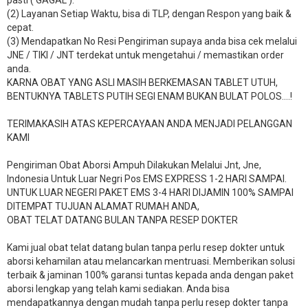
(2) Layanan Setiap Waktu, bisa di TLP, dengan Respon yang baik &
cepat.
(3) Mendapatkan No Resi Pengiriman supaya anda bisa cek melalui
JNE / TIKI / JNT terdekat untuk mengetahui / memastikan order
anda.
KARNA OBAT YANG ASLI MASIH BERKEMASAN TABLET UTUH,
BENTUKNYA TABLETS PUTIH SEGI ENAM BUKAN BULAT POLOS….!
TERIMAKASIH ATAS KEPERCAYAAN ANDA MENJADI PELANGGAN
KAMI
Pengiriman Obat Aborsi Ampuh Dilakukan Melalui Jnt, Jne,
Indonesia Untuk Luar Negri Pos EMS EXPRESS 1-2 HARI SAMPAI.
UNTUK LUAR NEGERI PAKET EMS 3-4 HARI DIJAMIN 100% SAMPAI
DITEMPAT TUJUAN ALAMAT RUMAH ANDA,
OBAT TELAT DATANG BULAN TANPA RESEP DOKTER
Kami jual obat telat datang bulan tanpa perlu resep dokter untuk
aborsi kehamilan atau melancarkan mentruasi. Memberikan solusi
terbaik & jaminan 100% garansi tuntas kepada anda dengan paket
aborsi lengkap yang telah kami sediakan. Anda bisa
mendapatkannya dengan mudah tanpa perlu resep dokter tanpa