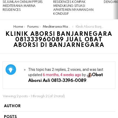
SEJUMLAH OKNUM PPPSRS
RESIDENCES KOMPAK
DENGAN 
MEDITERANIA MARINA
MENDUKUNG SITUASI
RESIDENCES
APARTEMEN NYAMAN DAN
KONDUSIF
You are here:
Home
Forums
Mediterania Marina Residences
Klinik Aborsi Banjarnegara 081333960089 Jual Obat Aborsi Di Banjarnegara
KLINIK ABORSI BANJARNEGARA
081333960089 JUAL OBAT
ABORSI DI BANJARNEGARA
This topic has 2 replies, 2 voices, and was last
updated
6 months, 4 weeks ago
by
Obat
Aborsi Asli 0813-3396-0089
.
Viewing 2 posts - 1 through 2 (of 2 total)
AUTHOR
POSTS