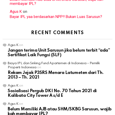
membayar IPL?
Agus K
on
Bayar IPL yaa berdasarkan NPP!! Bukan Luas Sarusun?
RECENT COMMENTS
Agus K
on
Jangan terima Unit Sarusun jika belum terbit “ada”
Sertifikat Laik Fungsi (SLF)
Biaya IPL dan Sinking Fund Apartemen di Indonesia – Pemilik
Properti Indonesia
on
Rekam Jejak P3SRS Menara Latumeten dari Th.
2013 – Th. 2021
Agus K
on
Sosialisasi Pergub DKI No. 70 Tahun 2021 di
Kalibata City Tower A s/d E
Agus K
on
Belum Memiliki AJB atau SHM/SKBG Sarusun, wajib
kah membayar IPL?