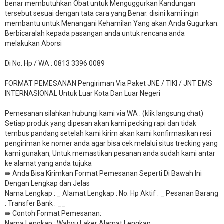
benar membutuhkan Obat untuk Menguggurkan Kandungan
tersebut sesuai dengan tata cara yang Benar. disini kami ingin
membantu untuk Menangani Kehamilan Yang akan Anda Gugurkan.
Berbicaralah kepada pasangan anda untuk rencana anda
melakukan Aborsi
Di No. Hp / WA : 0813 3396 0089
FORMAT PEMESANAN Pengiriman Via Paket JNE / TIKI / JNT EMS
INTERNASIONAL Untuk Luar Kota Dan Luar Negeri
Pemesanan silahkan hubungi kami via WA : (klik langsung chat)
Setiap produk yang dipesan akan kami pecking rapi dan tidak
tembus pandang setelah kami kirim akan kami konfirmasikan resi
pengiriman ke nomer anda agar bisa cek melalui situs trecking yang
kami gunakan, Untuk memastikan pesanan anda sudah kami antar
ke alamat yang anda tujuka
⇛ Anda Bisa Kirimkan Format Pemesanan Seperti Di Bawah Ini
Dengan Lengkap dan Jelas
Nama Lengkap : _ Alamat Lengkap : No. Hp Aktif : _ Pesanan Barang
: Transfer Bank : __
​⇛ Contoh Format Pemesanan:
Nama Lengkap : Wahyu Laker Alamat Lengkap :