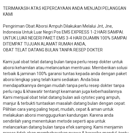
TERIMAKASIH ATAS KEPERCAYAAN ANDA MENJADI PELANGGAN
KAMI
Pengiriman Obat Aborsi Ampuh Dilakukan Melalui Jnt, Jne,
Indonesia Untuk Luar Negri Pos EMS EXPRESS 1-2 HARI SAMPAI.
UNTUK LUAR NEGERI PAKET EMS 3-4 HARI DIJAMIN 100% SAMPAI
DITEMPAT TUJUAN ALAMAT RUMAH ANDA,
OBAT TELAT DATANG BULAN TANPA RESEP DOKTER
Kami jual obat telat datang bulan tanpa perlu resep dokter untuk
aborsi kehamilan atau melancarkan mentruasi. Memberikan solusi
terbaik & jaminan 100% garansi tuntas kepada anda dengan paket
aborsi lengkap yang telah kami sediakan. Anda bisa
mendapatkannya dengan mudah tanpa perlu resep dokter tanpa
perlu ragu & khawatir tentangt keamanan juga keberhasilannya.
Kami menjual obat telat datang bulan asli cytotec yang ampuh,
manjur & terbukti tuntaskan masalah datang bulan dengan cepat.
Pilihlan cara yang paling tepat, mudah, cepat & aman untuk
melakukan aborsi menggugurkan kandungan. Karena anda
sendirilah yang menentukan metode seperti apa untuk
melancarkan datang bulan tanpa efek samping. Kami menjamin
proses tidak akan membahayakan nyawa & beresiko mandul, tentu