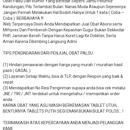
Obat Palsu Dan Rumor Yang Beredar Seperti Jamu Peluntur
Kandungan, Pils Terlambat Bulan. Nanas Muda Ataupun Sejenisnya
Jangan Pernah Melakukan Hal Bodoh Hanya Untuk 1 kata ( Coba –
Coba ). BERBAHAYA !!!
Web Terpercaya Disini Anda Mendapatkan Jual Obat Aborsi serta
Mifrprex Dan Pembersih Dengan Kepastian Gugur Bukan Sekkedar
PHP, Jaminan Bersih Tanpa Harus Kuret Lagi Ke Dokkter, Serta
Aman Karena Dibimbing Langsung Admi
TIPS PENGINDARAN DARI PENJUAL OBAT PALSU
(1) Hindari penawaran dengan harga yang murah / murahan hasil
pasti ( GAGAL ).
(2) Layanan Setiap Waktu, bisa di TLP, dengan Respon yang baik &
cepat.
(3) Mendapatkan No Resi Pengiriman supaya anda bisa cek melalui
JNE / TIKI / JNT terdekat untuk mengetahui / memastikan order
anda.
KARNA OBAT YANG ASLI MASIH BERKEMASAN TABLET UTUH,
BENTUKNYA TABLETS PUTIH SEGI ENAM BUKAN BULAT POLOS….!
TERIMAKASIH ATAS KEPERCAYAAN ANDA MENJADI PELANGGAN
KAMI