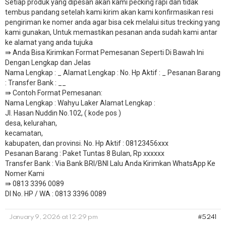
Setiap produk yang dipesan akan kami pecking rapi dan tidak
tembus pandang setelah kami kirim akan kami konfirmasikan resi
pengiriman ke nomer anda agar bisa cek melalui situs trecking yang
kami gunakan, Untuk memastikan pesanan anda sudah kami antar
ke alamat yang anda tujuka
⇛ Anda Bisa Kirimkan Format Pemesanan Seperti Di Bawah Ini
Dengan Lengkap dan Jelas
Nama Lengkap : _ Alamat Lengkap : No. Hp Aktif : _ Pesanan Barang
: Transfer Bank : __
​⇛ Contoh Format Pemesanan:
Nama Lengkap : Wahyu Laker Alamat Lengkap :
Jl. Hasan Nuddin No.102, ( kode pos )
desa, kelurahan,
kecamatan,
kabupaten, dan provinsi. No. Hp Aktif : 08123456xxx
Pesanan Barang : Paket Tuntas 8 Bulan, Rp xxxxxx
​Transfer Bank : Via Bank BRI/BNI Lalu Anda Kirimkan WhatsApp Ke
Nomer Kami
⇛ 0813 3396 0089
DI No. HP / WA : 0813 3396 0089
January 9, 2026 at 12:29 pm
#5241