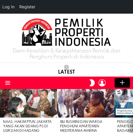
Log In
Register
Demi Keadilan & Kesejahteraan Pemilik dan
Penghuni Properti di Indonesia
LATEST
LOGIN
SWITCH
SKIN
Menu
LATEST
STORIES
NAAS, HAKIM PTUN JAKARTA
IBU RUSMINI DAN WARGA
PENGELO
YANG AKAN SIDANG PS DI
PENGHUNI APARTEMEN
APARTEM
USIR DAN DI HADANG
MEDITERANIA MARINA
BAGAIM