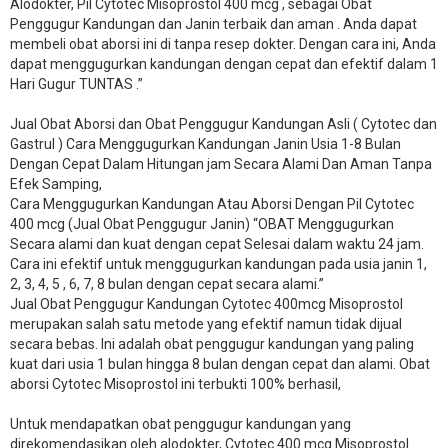
Alodokter, Pil Cytotec Misoprostol 400 mcg , sebagai Obat
Penggugur Kandungan dan Janin terbaik dan aman . Anda dapat
membeli obat aborsi ini di tanpa resep dokter. Dengan cara ini, Anda
dapat menggugurkan kandungan dengan cepat dan efektif dalam 1
Hari Gugur TUNTAS .”
Jual Obat Aborsi dan Obat Penggugur Kandungan Asli ( Cytotec dan
Gastrul ) Cara Menggugurkan Kandungan Janin Usia 1-8 Bulan
Dengan Cepat Dalam Hitungan jam Secara Alami Dan Aman Tanpa
Efek Samping,
Cara Menggugurkan Kandungan Atau Aborsi Dengan Pil Cytotec
400 mcg (Jual Obat Penggugur Janin) “OBAT Menggugurkan
Secara alami dan kuat dengan cepat Selesai dalam waktu 24 jam.
Cara ini efektif untuk menggugurkan kandungan pada usia janin 1,
2, 3, 4, 5 , 6, 7, 8 bulan dengan cepat secara alami.”
Jual Obat Penggugur Kandungan Cytotec 400mcg Misoprostol
merupakan salah satu metode yang efektif namun tidak dijual
secara bebas. Ini adalah obat penggugur kandungan yang paling
kuat dari usia 1 bulan hingga 8 bulan dengan cepat dan alami. Obat
aborsi Cytotec Misoprostol ini terbukti 100% berhasil,
Untuk mendapatkan obat penggugur kandungan yang
direkomendasikan oleh alodokter, Cytotec 400 mcg Misoprostol