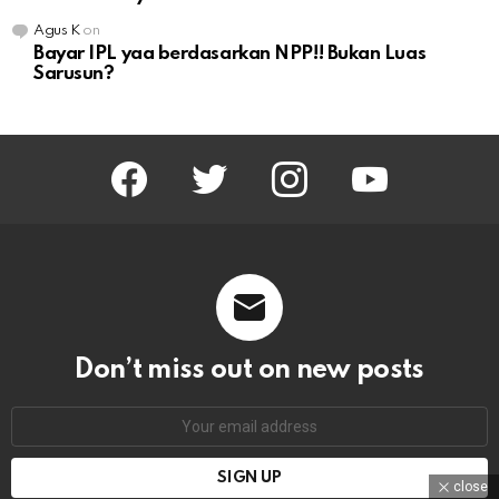
Agus K
on
Bayar IPL yaa berdasarkan NPP!! Bukan Luas
Sarusun?
facebook
twitter
instagram
youtube
Don’t miss out on new posts
Email
address:
close