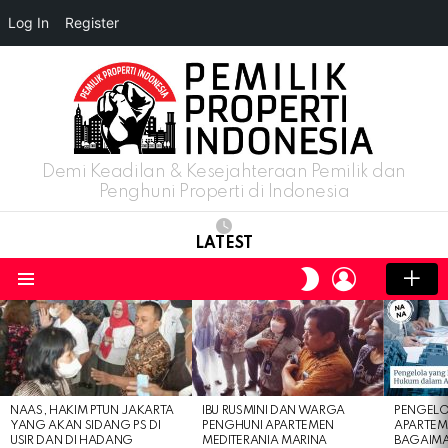
Log In
Register
Demi Keadilan & Kesejahteraan Pemilik dan
Penghuni Properti di Indonesia
LATEST
LOGIN
SWITCH
SKIN
Menu
LATEST
STORIES
NAAS, HAKIM PTUN JAKARTA
IBU RUSMINI DAN WARGA
PENGELO
YANG AKAN SIDANG PS DI
PENGHUNI APARTEMEN
APARTEM
USIR DAN DI HADANG
MEDITERANIA MARINA
BAGAIM