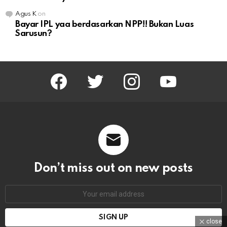
Agus K
on
Bayar IPL yaa berdasarkan NPP!! Bukan Luas
Sarusun?
facebook
twitter
instagram
youtube
Don’t miss out on new posts
Email
address:
close