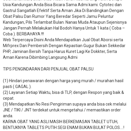
Usia Kandungan Anda Bisa Bicara Sama Admi kami. Cytotec dan
Gastrul Sangatlah Efektif Serta Aman Jika Di Bandingkan Dengan
Obat Palsu Dan Rumor Yang Beredar Seperti Jamu Peluntur
Kandungan, Pils Terlambat Bulan. Nanas Muda Ataupun Sejenisnya
Jangan Pernah Melakukan Hal Bodoh Hanya Untuk 1 kata ( Coba –
Coba ). BERBAHAYA !!!
Web Terpercaya Disini Anda Mendapatkan Jual Obat Aborsi serta
Mifrprex Dan Pembersih Dengan Kepastian Gugur Bukan Sekkedar
PHP, Jaminan Bersih Tanpa Harus Kuret Lagi Ke Dokkter, Serta
Aman Karena Dibimbing Langsung Admi
TIPS PENGINDARAN DARI PENJUAL OBAT PALSU
(1) Hindari penawaran dengan harga yang murah / murahan hasil
pasti ( GAGAL ).
(2) Layanan Setiap Waktu, bisa di TLP, dengan Respon yang baik &
cepat.
(3) Mendapatkan No Resi Pengiriman supaya anda bisa cek melalui
JNE / TIKI / JNT terdekat untuk mengetahui / memastikan order
anda.
KARNA OBAT YANG ASLI MASIH BERKEMASAN TABLET UTUH,
BENTUKNYA TABLETS PUTIH SEGI ENAM BUKAN BULAT POLOS….!