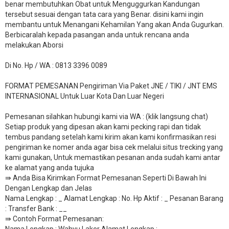
benar membutuhkan Obat untuk Menguggurkan Kandungan
tersebut sesuai dengan tata cara yang Benar. disini kami ingin
membantu untuk Menangani Kehamilan Yang akan Anda Gugurkan.
Berbicaralah kepada pasangan anda untuk rencana anda
melakukan Aborsi
Di No. Hp / WA : 0813 3396 0089
FORMAT PEMESANAN Pengiriman Via Paket JNE / TIKI / JNT EMS
INTERNASIONAL Untuk Luar Kota Dan Luar Negeri
Pemesanan silahkan hubungi kami via WA : (klik langsung chat)
Setiap produk yang dipesan akan kami pecking rapi dan tidak
tembus pandang setelah kami kirim akan kami konfirmasikan resi
pengiriman ke nomer anda agar bisa cek melalui situs trecking yang
kami gunakan, Untuk memastikan pesanan anda sudah kami antar
ke alamat yang anda tujuka
⇛ Anda Bisa Kirimkan Format Pemesanan Seperti Di Bawah Ini
Dengan Lengkap dan Jelas
Nama Lengkap : _ Alamat Lengkap : No. Hp Aktif : _ Pesanan Barang
: Transfer Bank : __
​⇛ Contoh Format Pemesanan:
Nama Lengkap : Wahyu Laker Alamat Lengkap :