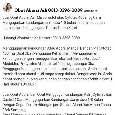
Obat Aborsi Asli 0813-3396-0089
Participant
Jual Obat Aborsi Asli Misoprostol atau Cytotec 400 mcg Cara
Mengugurkan kandungan janin usia 1-8 bulan secara cepat dan
alami dalam hitungan jam Tuntas Tanpa Kuret
Hubungi WhatsApp Ke Nomer : 0813-3396-0089​
Menggugurkan Kandungan Atau Aborsi Mandiri Dengan Pill Cytotec
400 mg (Jual Obat Penggugur Kehamilan) “Menggugurkan
kandungan dengan menggunakan obat asli Resep Halodoc /
Alodokter, Pil Cytotec Misoprostol 400 mcg , sebagai Obat
Penggugur Kandungan dan Janin terbaik dan aman . Anda dapat
membeli obat aborsi ini di tanpa resep dokter. Dengan cara ini, Anda
dapat menggugurkan kandungan dengan cepat dan efektif dalam 1
Hari Gugur TUNTAS .”
Jual Obat Aborsi dan Obat Penggugur Kandungan Asli ( Cytotec dan
Gastrul ) Cara Menggugurkan Kandungan Janin Usia 1-8 Bulan
Dengan Cepat Dalam Hitungan jam Secara Alami Dan Aman Tanpa
Efek Samping,
Cara Menggugurkan Kandungan Atau Aborsi Dengan Pil Cytotec