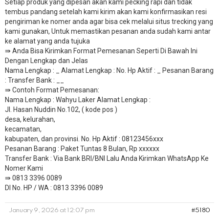
Setiap produk yang dipesan akan kami pecking rapi dan tidak
tembus pandang setelah kami kirim akan kami konfirmasikan resi
pengiriman ke nomer anda agar bisa cek melalui situs trecking yang
kami gunakan, Untuk memastikan pesanan anda sudah kami antar
ke alamat yang anda tujuka
⇛ Anda Bisa Kirimkan Format Pemesanan Seperti Di Bawah Ini
Dengan Lengkap dan Jelas
Nama Lengkap : _ Alamat Lengkap : No. Hp Aktif : _ Pesanan Barang
: Transfer Bank : __
​⇛ Contoh Format Pemesanan:
Nama Lengkap : Wahyu Laker Alamat Lengkap :
Jl. Hasan Nuddin No.102, ( kode pos )
desa, kelurahan,
kecamatan,
kabupaten, dan provinsi. No. Hp Aktif : 08123456xxx
Pesanan Barang : Paket Tuntas 8 Bulan, Rp xxxxxx
​Transfer Bank : Via Bank BRI/BNI Lalu Anda Kirimkan WhatsApp Ke
Nomer Kami
⇛ 0813 3396 0089
DI No. HP / WA : 0813 3396 0089
January 9, 2026 at 12:07 pm
#5180