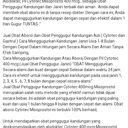
Alodokter, Pil Cytotec Misoprostol 400 mcg , sebagai Obat
Penggugur Kandungan dan Janin terbaik dan aman . Anda dapat
membeli obat aborsi ini di tanpa resep dokter. Dengan cara ini, Anda
dapat menggugurkan kandungan dengan cepat dan efektif dalam 1
Hari Gugur TUNTAS .”
Jual Obat Aborsi dan Obat Penggugur Kandungan Asli ( Cytotec dan
Gastrul ) Cara Menggugurkan Kandungan Janin Usia 1-8 Bulan
Dengan Cepat Dalam Hitungan jam Secara Alami Dan Aman Tanpa
Efek Samping,
Cara Menggugurkan Kandungan Atau Aborsi Dengan Pil Cytotec
400 mcg (Jual Obat Penggugur Janin) “OBAT Menggugurkan
Secara alami dan kuat dengan cepat Selesai dalam waktu 24 jam.
Cara ini efektif untuk menggugurkan kandungan pada usia janin 1,
2, 3, 4, 5 , 6, 7, 8 bulan dengan cepat secara alami.”
Jual Obat Penggugur Kandungan Cytotec 400mcg Misoprostol
merupakan salah satu metode yang efektif namun tidak dijual
secara bebas. Ini adalah obat penggugur kandungan yang paling
kuat dari usia 1 bulan hingga 8 bulan dengan cepat dan alami. Obat
aborsi Cytotec Misoprostol ini terbukti 100% berhasil,
Untuk mendapatkan obat penggugur kandungan yang
direkomendasikan oleh alodokter, Cytotec 400 mcg Misoprostol