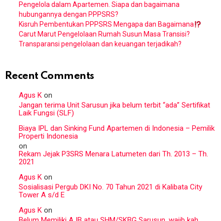
Pengelola dalam Apartemen. Siapa dan bagaimana
hubungannya dengan PPPSRS?
Kisruh Pembentukan PPPSRS Mengapa dan Bagaimana
Carut Marut Pengelolaan Rumah Susun Masa Transisi?
Transparansi pengelolaan dan keuangan terjadikah?
Recent Comments
Agus K
on
Jangan terima Unit Sarusun jika belum terbit “ada” Sertifikat
Laik Fungsi (SLF)
Biaya IPL dan Sinking Fund Apartemen di Indonesia – Pemilik
Properti Indonesia
on
Rekam Jejak P3SRS Menara Latumeten dari Th. 2013 – Th.
2021
Agus K
on
Sosialisasi Pergub DKI No. 70 Tahun 2021 di Kalibata City
Tower A s/d E
Agus K
on
Belum Memiliki AJB atau SHM/SKBG Sarusun, wajib kah