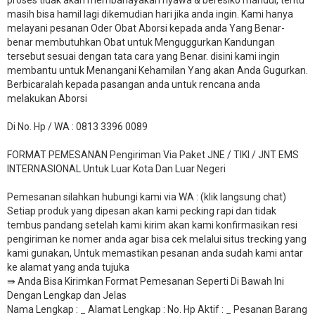
proses tidak akan membahayakan nyawa & beresiko mandul, tentu
masih bisa hamil lagi dikemudian hari jika anda ingin. Kami hanya
melayani pesanan Oder Obat Aborsi kepada anda Yang Benar-
benar membutuhkan Obat untuk Menguggurkan Kandungan
tersebut sesuai dengan tata cara yang Benar. disini kami ingin
membantu untuk Menangani Kehamilan Yang akan Anda Gugurkan.
Berbicaralah kepada pasangan anda untuk rencana anda
melakukan Aborsi
Di No. Hp / WA : 0813 3396 0089
FORMAT PEMESANAN Pengiriman Via Paket JNE / TIKI / JNT EMS
INTERNASIONAL Untuk Luar Kota Dan Luar Negeri
Pemesanan silahkan hubungi kami via WA : (klik langsung chat)
Setiap produk yang dipesan akan kami pecking rapi dan tidak
tembus pandang setelah kami kirim akan kami konfirmasikan resi
pengiriman ke nomer anda agar bisa cek melalui situs trecking yang
kami gunakan, Untuk memastikan pesanan anda sudah kami antar
ke alamat yang anda tujuka
⇛ Anda Bisa Kirimkan Format Pemesanan Seperti Di Bawah Ini
Dengan Lengkap dan Jelas
Nama Lengkap : _ Alamat Lengkap : No. Hp Aktif : _ Pesanan Barang