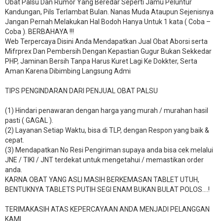
Obat Palsu Dan Rumor Yang Beredar Seperti Jamu Peluntur
Kandungan, Pils Terlambat Bulan. Nanas Muda Ataupun Sejenisnya
Jangan Pernah Melakukan Hal Bodoh Hanya Untuk 1 kata ( Coba –
Coba ). BERBAHAYA !!!
Web Terpercaya Disini Anda Mendapatkan Jual Obat Aborsi serta
Mifrprex Dan Pembersih Dengan Kepastian Gugur Bukan Sekkedar
PHP, Jaminan Bersih Tanpa Harus Kuret Lagi Ke Dokkter, Serta
Aman Karena Dibimbing Langsung Admi
TIPS PENGINDARAN DARI PENJUAL OBAT PALSU
(1) Hindari penawaran dengan harga yang murah / murahan hasil
pasti ( GAGAL ).
(2) Layanan Setiap Waktu, bisa di TLP, dengan Respon yang baik &
cepat.
(3) Mendapatkan No Resi Pengiriman supaya anda bisa cek melalui
JNE / TIKI / JNT terdekat untuk mengetahui / memastikan order
anda.
KARNA OBAT YANG ASLI MASIH BERKEMASAN TABLET UTUH,
BENTUKNYA TABLETS PUTIH SEGI ENAM BUKAN BULAT POLOS….!
TERIMAKASIH ATAS KEPERCAYAAN ANDA MENJADI PELANGGAN
KAMI