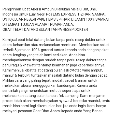
Pengiriman Obat Aborsi Ampuh Dilakukan Melalui Jnt, Jne,
Indonesia Untuk Luar Negri Pos EMS EXPRESS 1-2 HARI SAMPAI.
UNTUK LUAR NEGERI PAKET EMS 3-4 HARI DIJAMIN 100% SAMPAI
DITEMPAT TUJUAN ALAMAT RUMAH ANDA,
OBAT TELAT DATANG BULAN TANPA RESEP DOKTER
Kami jual obat telat datang bulan tanpa perlu resep dokter untuk
aborsi kehamilan atau melancarkan mentruasi. Memberikan solusi
terbaik & jaminan 100% garansi tuntas kepada anda dengan paket
aborsi lengkap yang telah kami sediakan. Anda bisa
mendapatkannya dengan mudah tanpa perlu resep dokter tanpa
perlu ragu & khawatir tentangt keamanan juga keberhasilannya.
Kami menjual obat telat datang bulan asli cytotec yang ampuh,
manjur & terbukti tuntaskan masalah datang bulan dengan cepat.
Pilihlan cara yang paling tepat, mudah, cepat & aman untuk
melakukan aborsi menggugurkan kandungan. Karena anda
sendirilah yang menentukan metode seperti apa untuk
melancarkan datang bulan tanpa efek samping. Kami menjamin
proses tidak akan membahayakan nyawa & beresiko mandul, tentu
masih bisa hamil lagi dikemudian hari jika anda ingin. Kami hanya
melayani pesanan Oder Obat Aborsi kepada anda Yang Benar-