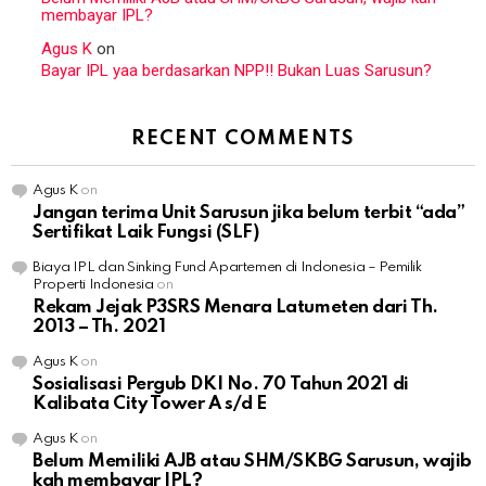
membayar IPL?
Agus K
on
Bayar IPL yaa berdasarkan NPP!! Bukan Luas Sarusun?
RECENT COMMENTS
Agus K
on
Jangan terima Unit Sarusun jika belum terbit “ada”
Sertifikat Laik Fungsi (SLF)
Biaya IPL dan Sinking Fund Apartemen di Indonesia – Pemilik
Properti Indonesia
on
Rekam Jejak P3SRS Menara Latumeten dari Th.
2013 – Th. 2021
Agus K
on
Sosialisasi Pergub DKI No. 70 Tahun 2021 di
Kalibata City Tower A s/d E
Agus K
on
Belum Memiliki AJB atau SHM/SKBG Sarusun, wajib
kah membayar IPL?