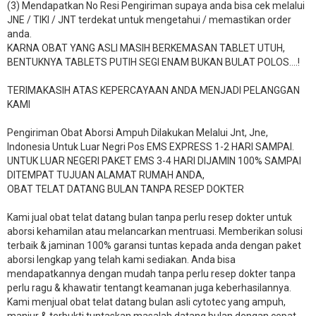
(3) Mendapatkan No Resi Pengiriman supaya anda bisa cek melalui
JNE / TIKI / JNT terdekat untuk mengetahui / memastikan order
anda.
KARNA OBAT YANG ASLI MASIH BERKEMASAN TABLET UTUH,
BENTUKNYA TABLETS PUTIH SEGI ENAM BUKAN BULAT POLOS….!
TERIMAKASIH ATAS KEPERCAYAAN ANDA MENJADI PELANGGAN
KAMI
Pengiriman Obat Aborsi Ampuh Dilakukan Melalui Jnt, Jne,
Indonesia Untuk Luar Negri Pos EMS EXPRESS 1-2 HARI SAMPAI.
UNTUK LUAR NEGERI PAKET EMS 3-4 HARI DIJAMIN 100% SAMPAI
DITEMPAT TUJUAN ALAMAT RUMAH ANDA,
OBAT TELAT DATANG BULAN TANPA RESEP DOKTER
Kami jual obat telat datang bulan tanpa perlu resep dokter untuk
aborsi kehamilan atau melancarkan mentruasi. Memberikan solusi
terbaik & jaminan 100% garansi tuntas kepada anda dengan paket
aborsi lengkap yang telah kami sediakan. Anda bisa
mendapatkannya dengan mudah tanpa perlu resep dokter tanpa
perlu ragu & khawatir tentangt keamanan juga keberhasilannya.
Kami menjual obat telat datang bulan asli cytotec yang ampuh,
manjur & terbukti tuntaskan masalah datang bulan dengan cepat.