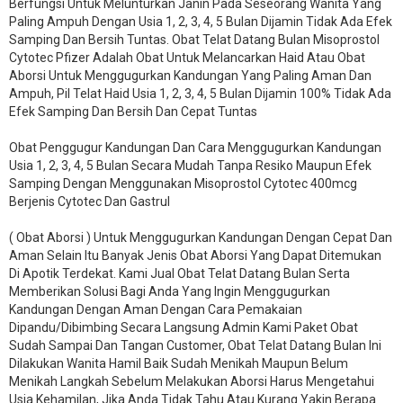
Berfungsi Untuk Melunturkan Janin Pada Seseorang Wanita Yang
Paling Ampuh Dengan Usia 1, 2, 3, 4, 5 Bulan Dijamin Tidak Ada Efek
Samping Dan Bersih Tuntas. Obat Telat Datang Bulan Misoprostol
Cytotec Pfizer Adalah Obat Untuk Melancarkan Haid Atau Obat
Aborsi Untuk Menggugurkan Kandungan Yang Paling Aman Dan
Ampuh, Pil Telat Haid Usia 1, 2, 3, 4, 5 Bulan Dijamin 100% Tidak Ada
Efek Samping Dan Bersih Dan Cepat Tuntas
Obat Penggugur Kandungan Dan Cara Menggugurkan Kandungan
Usia 1, 2, 3, 4, 5 Bulan Secara Mudah Tanpa Resiko Maupun Efek
Samping Dengan Menggunakan Misoprostol Cytotec 400mcg
Berjenis Cytotec Dan Gastrul
( Obat Aborsi ) Untuk Menggugurkan Kandungan Dengan Cepat Dan
Aman Selain Itu Banyak Jenis Obat Aborsi Yang Dapat Ditemukan
Di Apotik Terdekat. Kami Jual Obat Telat Datang Bulan Serta
Memberikan Solusi Bagi Anda Yang Ingin Menggugurkan
Kandungan Dengan Aman Dengan Cara Pemakaian
Dipandu/Dibimbing Secara Langsung Admin Kami Paket Obat
Sudah Sampai Dan Tangan Customer, Obat Telat Datang Bulan Ini
Dilakukan Wanita Hamil Baik Sudah Menikah Maupun Belum
Menikah Langkah Sebelum Melakukan Aborsi Harus Mengetahui
Usia Kehamilan, Jika Anda Tidak Tahu Atau Kurang Yakin Berapa