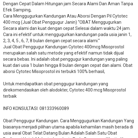
Dengan Cepat Dalam Hitungan jam Secara Alami Dan Aman Tanpa
Efek Samping,
Cara Menggugurkan Kandungan Atau Aborsi Dengan Pil Cytotec
400 mcg (Jual Obat Penggugur Janin) “OBAT Menggugurkan
Secara alami dan kuat dengan cepat Selesai dalam waktu 24 jam.
Cara ini efektif untuk menggugurkan kandungan pada usia janin 1,
2, 3, 4, 5 , 6, 7, 8 bulan dengan cepat secara alami.”
Jual Obat Penggugur Kandungan Cytotec 400mcg Misoprostol
merupakan salah satu metode yang efektif namun tidak dijual
secara bebas. Ini adalah obat penggugur kandungan yang paling
kuat dari usia 1 bulan hingga 8 bulan dengan cepat dan alami. Obat
aborsi Cytotec Misoprostol ini terbukti 100% berhasil,
Untuk mendapatkan obat penggugur kandungan yang
direkomendasikan oleh alodokter, Cytotec 400 mcg Misoprostol
terbaik
INFO KONSULTASI: 081333960089
​Obat Penggugur Kandungan. Cara Menggugurkan Kandungan Yang
biasanya menjadi pilihan utama apabila kehamilan masih berada di
usia awal Obat Telat Datang Bulan Adalah Salah Satu Obat