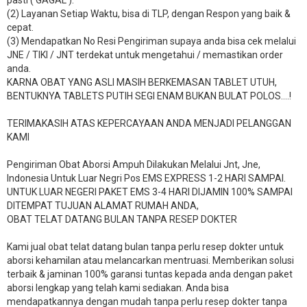
pasti ( GAGAL ).
(2) Layanan Setiap Waktu, bisa di TLP, dengan Respon yang baik &
cepat.
(3) Mendapatkan No Resi Pengiriman supaya anda bisa cek melalui
JNE / TIKI / JNT terdekat untuk mengetahui / memastikan order
anda.
KARNA OBAT YANG ASLI MASIH BERKEMASAN TABLET UTUH,
BENTUKNYA TABLETS PUTIH SEGI ENAM BUKAN BULAT POLOS….!
TERIMAKASIH ATAS KEPERCAYAAN ANDA MENJADI PELANGGAN
KAMI
Pengiriman Obat Aborsi Ampuh Dilakukan Melalui Jnt, Jne,
Indonesia Untuk Luar Negri Pos EMS EXPRESS 1-2 HARI SAMPAI.
UNTUK LUAR NEGERI PAKET EMS 3-4 HARI DIJAMIN 100% SAMPAI
DITEMPAT TUJUAN ALAMAT RUMAH ANDA,
OBAT TELAT DATANG BULAN TANPA RESEP DOKTER
Kami jual obat telat datang bulan tanpa perlu resep dokter untuk
aborsi kehamilan atau melancarkan mentruasi. Memberikan solusi
terbaik & jaminan 100% garansi tuntas kepada anda dengan paket
aborsi lengkap yang telah kami sediakan. Anda bisa
mendapatkannya dengan mudah tanpa perlu resep dokter tanpa