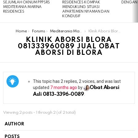
SEJUMLAH OKNUM PPPSRS
RESIDENCES KOMPAK
DENGAN 
MEDITERANIA MARINA
MENDUKUNG SITUASI
RESIDENCES
APARTEMEN NYAMAN DAN
KONDUSIF
You are here:
Home
Forums
Mediterania Marina Residences
Klinik Aborsi Blora 081333960089 Jual Obat Aborsi Di Blora
KLINIK ABORSI BLORA
081333960089 JUAL OBAT
ABORSI DI BLORA
This topic has 2 replies, 2 voices, and was last
updated
7 months ago
by
Obat Aborsi
Asli 0813-3396-0089
.
Viewing 2 posts - 1 through 2 (of 2 total)
AUTHOR
POSTS