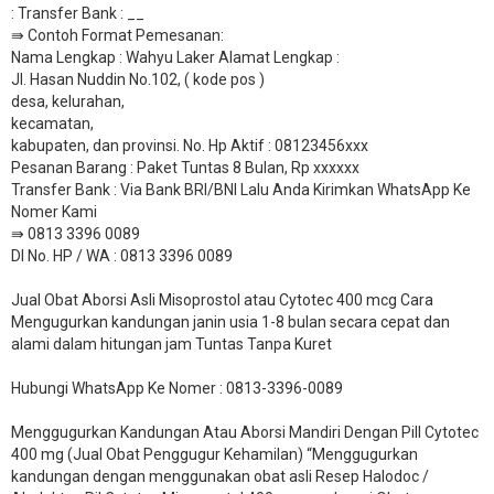
: Transfer Bank : __
​⇛ Contoh Format Pemesanan:
Nama Lengkap : Wahyu Laker Alamat Lengkap :
Jl. Hasan Nuddin No.102, ( kode pos )
desa, kelurahan,
kecamatan,
kabupaten, dan provinsi. No. Hp Aktif : 08123456xxx
Pesanan Barang : Paket Tuntas 8 Bulan, Rp xxxxxx
​Transfer Bank : Via Bank BRI/BNI Lalu Anda Kirimkan WhatsApp Ke
Nomer Kami
⇛ 0813 3396 0089
DI No. HP / WA : 0813 3396 0089
Jual Obat Aborsi Asli Misoprostol atau Cytotec 400 mcg Cara
Mengugurkan kandungan janin usia 1-8 bulan secara cepat dan
alami dalam hitungan jam Tuntas Tanpa Kuret
Hubungi WhatsApp Ke Nomer : 0813-3396-0089​
Menggugurkan Kandungan Atau Aborsi Mandiri Dengan Pill Cytotec
400 mg (Jual Obat Penggugur Kehamilan) “Menggugurkan
kandungan dengan menggunakan obat asli Resep Halodoc /