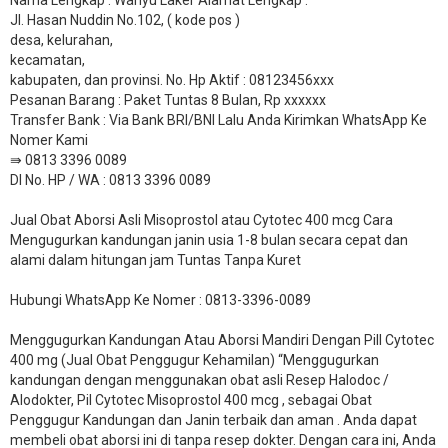
Jl. Hasan Nuddin No.102, ( kode pos )
desa, kelurahan,
kecamatan,
kabupaten, dan provinsi. No. Hp Aktif : 08123456xxx
Pesanan Barang : Paket Tuntas 8 Bulan, Rp xxxxxx
​Transfer Bank : Via Bank BRI/BNI Lalu Anda Kirimkan WhatsApp Ke
Nomer Kami
⇛ 0813 3396 0089
DI No. HP / WA : 0813 3396 0089
Jual Obat Aborsi Asli Misoprostol atau Cytotec 400 mcg Cara
Mengugurkan kandungan janin usia 1-8 bulan secara cepat dan
alami dalam hitungan jam Tuntas Tanpa Kuret
Hubungi WhatsApp Ke Nomer : 0813-3396-0089​
Menggugurkan Kandungan Atau Aborsi Mandiri Dengan Pill Cytotec
400 mg (Jual Obat Penggugur Kehamilan) “Menggugurkan
kandungan dengan menggunakan obat asli Resep Halodoc /
Alodokter, Pil Cytotec Misoprostol 400 mcg , sebagai Obat
Penggugur Kandungan dan Janin terbaik dan aman . Anda dapat
membeli obat aborsi ini di tanpa resep dokter. Dengan cara ini, Anda