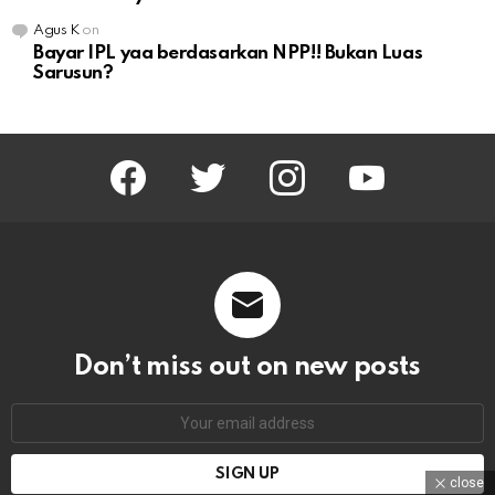
Agus K
on
Bayar IPL yaa berdasarkan NPP!! Bukan Luas
Sarusun?
facebook
twitter
instagram
youtube
Don’t miss out on new posts
Email
address:
close