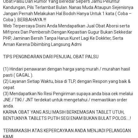
Obat Palsu Dan Rumor Yang Beredar Seperti Jamu Peluntur
Kandungan, Pils Terlambat Bulan. Nanas Muda Ataupun Sejenisnya
Jangan Pernah Melakukan Hal Bodoh Hanya Untuk 1 kata ( Coba –
Coba ). BERBAHAYA !!!
Web Terpercaya Disini Anda Mendapatkan Jual Obat Aborsi serta
Mifrprex Dan Pembersih Dengan Kepastian Gugur Bukan Sekkedar
PHP, Jaminan Bersih Tanpa Harus Kuret Lagi Ke Dokkter, Serta
Aman Karena Dibimbing Langsung Admi
TIPS PENGINDARAN DARI PENJUAL OBAT PALSU
(1) Hindari penawaran dengan harga yang murah / murahan hasil
pasti ( GAGAL ).
(2) Layanan Setiap Waktu, bisa di TLP, dengan Respon yang baik &
cepat.
(3) Mendapatkan No Resi Pengiriman supaya anda bisa cek melalui
JNE / TIKI / JNT terdekat untuk mengetahui / memastikan order
anda.
KARNA OBAT YANG ASLI MASIH BERKEMASAN TABLET UTUH,
BENTUKNYA TABLETS PUTIH SEGI ENAM BUKAN BULAT POLOS….!
TERIMAKASIH ATAS KEPERCAYAAN ANDA MENJADI PELANGGAN
KAMI