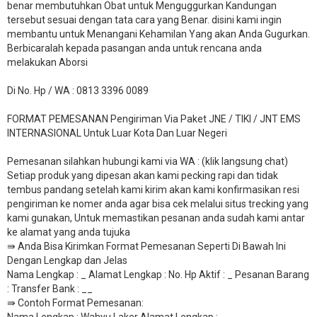
benar membutuhkan Obat untuk Menguggurkan Kandungan
tersebut sesuai dengan tata cara yang Benar. disini kami ingin
membantu untuk Menangani Kehamilan Yang akan Anda Gugurkan.
Berbicaralah kepada pasangan anda untuk rencana anda
melakukan Aborsi
Di No. Hp / WA : 0813 3396 0089
FORMAT PEMESANAN Pengiriman Via Paket JNE / TIKI / JNT EMS
INTERNASIONAL Untuk Luar Kota Dan Luar Negeri
Pemesanan silahkan hubungi kami via WA : (klik langsung chat)
Setiap produk yang dipesan akan kami pecking rapi dan tidak
tembus pandang setelah kami kirim akan kami konfirmasikan resi
pengiriman ke nomer anda agar bisa cek melalui situs trecking yang
kami gunakan, Untuk memastikan pesanan anda sudah kami antar
ke alamat yang anda tujuka
⇛ Anda Bisa Kirimkan Format Pemesanan Seperti Di Bawah Ini
Dengan Lengkap dan Jelas
Nama Lengkap : _ Alamat Lengkap : No. Hp Aktif : _ Pesanan Barang
: Transfer Bank : __
​⇛ Contoh Format Pemesanan:
Nama Lengkap : Wahyu Laker Alamat Lengkap :