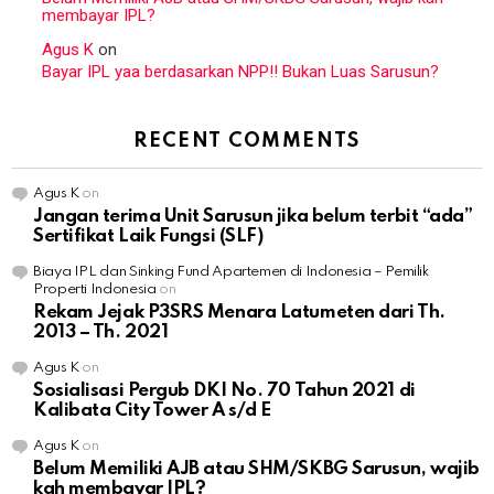
membayar IPL?
Agus K
on
Bayar IPL yaa berdasarkan NPP!! Bukan Luas Sarusun?
RECENT COMMENTS
Agus K
on
Jangan terima Unit Sarusun jika belum terbit “ada”
Sertifikat Laik Fungsi (SLF)
Biaya IPL dan Sinking Fund Apartemen di Indonesia – Pemilik
Properti Indonesia
on
Rekam Jejak P3SRS Menara Latumeten dari Th.
2013 – Th. 2021
Agus K
on
Sosialisasi Pergub DKI No. 70 Tahun 2021 di
Kalibata City Tower A s/d E
Agus K
on
Belum Memiliki AJB atau SHM/SKBG Sarusun, wajib
kah membayar IPL?