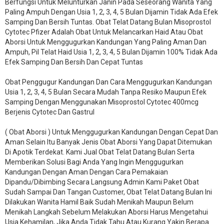
Berfungsi Untuk Melunturkan Janin Pada Seseorang Wanita Yang
Paling Ampuh Dengan Usia 1, 2, 3, 4, 5 Bulan Dijamin Tidak Ada Efek
Samping Dan Bersih Tuntas. Obat Telat Datang Bulan Misoprostol
Cytotec Pfizer Adalah Obat Untuk Melancarkan Haid Atau Obat
Aborsi Untuk Menggugurkan Kandungan Yang Paling Aman Dan
Ampuh, Pil Telat Haid Usia 1, 2, 3, 4, 5 Bulan Dijamin 100% Tidak Ada
Efek Samping Dan Bersih Dan Cepat Tuntas
Obat Penggugur Kandungan Dan Cara Menggugurkan Kandungan
Usia 1, 2, 3, 4, 5 Bulan Secara Mudah Tanpa Resiko Maupun Efek
Samping Dengan Menggunakan Misoprostol Cytotec 400mcg
Berjenis Cytotec Dan Gastrul
( Obat Aborsi ) Untuk Menggugurkan Kandungan Dengan Cepat Dan
Aman Selain Itu Banyak Jenis Obat Aborsi Yang Dapat Ditemukan
Di Apotik Terdekat. Kami Jual Obat Telat Datang Bulan Serta
Memberikan Solusi Bagi Anda Yang Ingin Menggugurkan
Kandungan Dengan Aman Dengan Cara Pemakaian
Dipandu/Dibimbing Secara Langsung Admin Kami Paket Obat
Sudah Sampai Dan Tangan Customer, Obat Telat Datang Bulan Ini
Dilakukan Wanita Hamil Baik Sudah Menikah Maupun Belum
Menikah Langkah Sebelum Melakukan Aborsi Harus Mengetahui
Usia Kehamilan, Jika Anda Tidak Tahu Atau Kurang Yakin Berapa