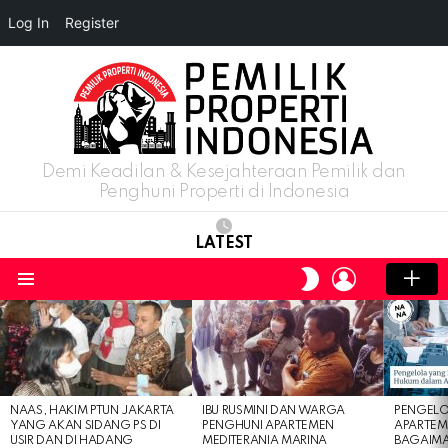
Log In
Register
Demi Keadilan & Kesejahteraan Pemilik dan
Penghuni Properti di Indonesia
LATEST
LOGIN
SWITCH
SKIN
Menu
LATEST
STORIES
NAAS, HAKIM PTUN JAKARTA
IBU RUSMINI DAN WARGA
PENGELO
YANG AKAN SIDANG PS DI
PENGHUNI APARTEMEN
APARTEM
USIR DAN DI HADANG
MEDITERANIA MARINA
BAGAIM