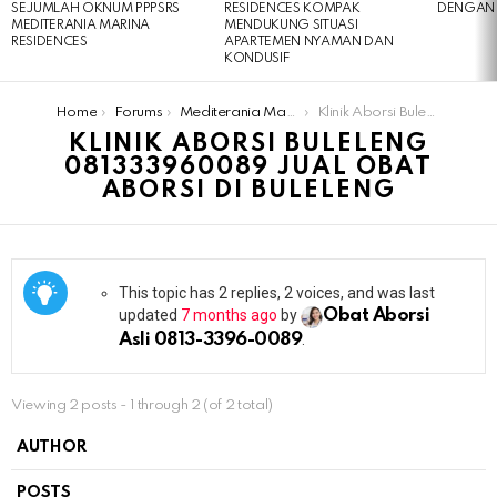
SEJUMLAH OKNUM PPPSRS
RESIDENCES KOMPAK
DENGAN 
MEDITERANIA MARINA
MENDUKUNG SITUASI
RESIDENCES
APARTEMEN NYAMAN DAN
KONDUSIF
You are here:
Home
Forums
Mediterania Marina Residences
Klinik Aborsi Buleleng 081333960089 Jual Obat Aborsi Di Buleleng
KLINIK ABORSI BULELENG
081333960089 JUAL OBAT
ABORSI DI BULELENG
This topic has 2 replies, 2 voices, and was last
updated
7 months ago
by
Obat Aborsi
Asli 0813-3396-0089
.
Viewing 2 posts - 1 through 2 (of 2 total)
AUTHOR
POSTS