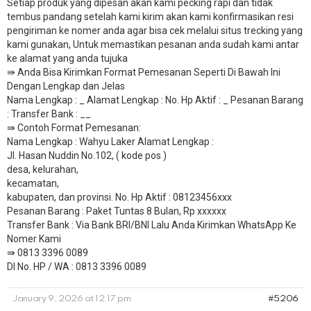
Setiap produk yang dipesan akan kami pecking rapi dan tidak
tembus pandang setelah kami kirim akan kami konfirmasikan resi
pengiriman ke nomer anda agar bisa cek melalui situs trecking yang
kami gunakan, Untuk memastikan pesanan anda sudah kami antar
ke alamat yang anda tujuka
⇛ Anda Bisa Kirimkan Format Pemesanan Seperti Di Bawah Ini
Dengan Lengkap dan Jelas
Nama Lengkap : _ Alamat Lengkap : No. Hp Aktif : _ Pesanan Barang
: Transfer Bank : __
​⇛ Contoh Format Pemesanan:
Nama Lengkap : Wahyu Laker Alamat Lengkap :
Jl. Hasan Nuddin No.102, ( kode pos )
desa, kelurahan,
kecamatan,
kabupaten, dan provinsi. No. Hp Aktif : 08123456xxx
Pesanan Barang : Paket Tuntas 8 Bulan, Rp xxxxxx
​Transfer Bank : Via Bank BRI/BNI Lalu Anda Kirimkan WhatsApp Ke
Nomer Kami
⇛ 0813 3396 0089
DI No. HP / WA : 0813 3396 0089
January 9, 2026 at 12:17 pm
#5206