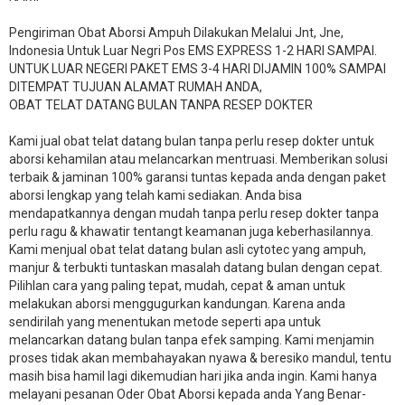
Pengiriman Obat Aborsi Ampuh Dilakukan Melalui Jnt, Jne,
Indonesia Untuk Luar Negri Pos EMS EXPRESS 1-2 HARI SAMPAI.
UNTUK LUAR NEGERI PAKET EMS 3-4 HARI DIJAMIN 100% SAMPAI
DITEMPAT TUJUAN ALAMAT RUMAH ANDA,
OBAT TELAT DATANG BULAN TANPA RESEP DOKTER
Kami jual obat telat datang bulan tanpa perlu resep dokter untuk
aborsi kehamilan atau melancarkan mentruasi. Memberikan solusi
terbaik & jaminan 100% garansi tuntas kepada anda dengan paket
aborsi lengkap yang telah kami sediakan. Anda bisa
mendapatkannya dengan mudah tanpa perlu resep dokter tanpa
perlu ragu & khawatir tentangt keamanan juga keberhasilannya.
Kami menjual obat telat datang bulan asli cytotec yang ampuh,
manjur & terbukti tuntaskan masalah datang bulan dengan cepat.
Pilihlan cara yang paling tepat, mudah, cepat & aman untuk
melakukan aborsi menggugurkan kandungan. Karena anda
sendirilah yang menentukan metode seperti apa untuk
melancarkan datang bulan tanpa efek samping. Kami menjamin
proses tidak akan membahayakan nyawa & beresiko mandul, tentu
masih bisa hamil lagi dikemudian hari jika anda ingin. Kami hanya
melayani pesanan Oder Obat Aborsi kepada anda Yang Benar-