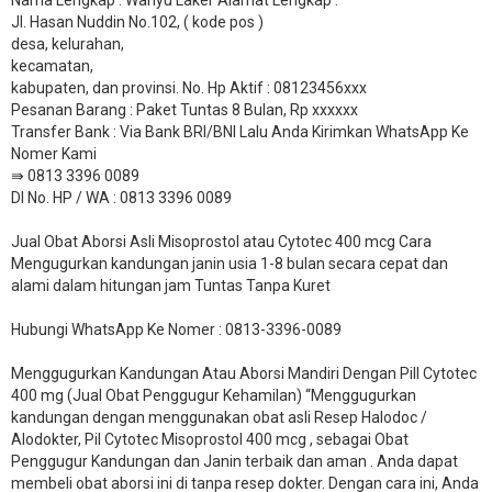
Jl. Hasan Nuddin No.102, ( kode pos )
desa, kelurahan,
kecamatan,
kabupaten, dan provinsi. No. Hp Aktif : 08123456xxx
Pesanan Barang : Paket Tuntas 8 Bulan, Rp xxxxxx
​Transfer Bank : Via Bank BRI/BNI Lalu Anda Kirimkan WhatsApp Ke
Nomer Kami
⇛ 0813 3396 0089
DI No. HP / WA : 0813 3396 0089
Jual Obat Aborsi Asli Misoprostol atau Cytotec 400 mcg Cara
Mengugurkan kandungan janin usia 1-8 bulan secara cepat dan
alami dalam hitungan jam Tuntas Tanpa Kuret
Hubungi WhatsApp Ke Nomer : 0813-3396-0089​
Menggugurkan Kandungan Atau Aborsi Mandiri Dengan Pill Cytotec
400 mg (Jual Obat Penggugur Kehamilan) “Menggugurkan
kandungan dengan menggunakan obat asli Resep Halodoc /
Alodokter, Pil Cytotec Misoprostol 400 mcg , sebagai Obat
Penggugur Kandungan dan Janin terbaik dan aman . Anda dapat
membeli obat aborsi ini di tanpa resep dokter. Dengan cara ini, Anda