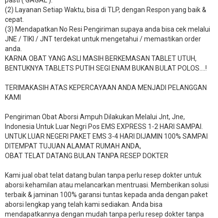
pasti ( GAGAL ).
(2) Layanan Setiap Waktu, bisa di TLP, dengan Respon yang baik &
cepat.
(3) Mendapatkan No Resi Pengiriman supaya anda bisa cek melalui
JNE / TIKI / JNT terdekat untuk mengetahui / memastikan order
anda.
KARNA OBAT YANG ASLI MASIH BERKEMASAN TABLET UTUH,
BENTUKNYA TABLETS PUTIH SEGI ENAM BUKAN BULAT POLOS….!
TERIMAKASIH ATAS KEPERCAYAAN ANDA MENJADI PELANGGAN
KAMI
Pengiriman Obat Aborsi Ampuh Dilakukan Melalui Jnt, Jne,
Indonesia Untuk Luar Negri Pos EMS EXPRESS 1-2 HARI SAMPAI.
UNTUK LUAR NEGERI PAKET EMS 3-4 HARI DIJAMIN 100% SAMPAI
DITEMPAT TUJUAN ALAMAT RUMAH ANDA,
OBAT TELAT DATANG BULAN TANPA RESEP DOKTER
Kami jual obat telat datang bulan tanpa perlu resep dokter untuk
aborsi kehamilan atau melancarkan mentruasi. Memberikan solusi
terbaik & jaminan 100% garansi tuntas kepada anda dengan paket
aborsi lengkap yang telah kami sediakan. Anda bisa
mendapatkannya dengan mudah tanpa perlu resep dokter tanpa