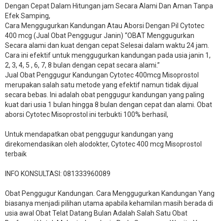
Dengan Cepat Dalam Hitungan jam Secara Alami Dan Aman Tanpa
Efek Samping,
Cara Menggugurkan Kandungan Atau Aborsi Dengan Pil Cytotec
400 mcg (Jual Obat Penggugur Janin) “OBAT Menggugurkan
Secara alami dan kuat dengan cepat Selesai dalam waktu 24 jam.
Cara ini efektif untuk menggugurkan kandungan pada usia janin 1,
2, 3, 4, 5 , 6, 7, 8 bulan dengan cepat secara alami.”
Jual Obat Penggugur Kandungan Cytotec 400mcg Misoprostol
merupakan salah satu metode yang efektif namun tidak dijual
secara bebas. Ini adalah obat penggugur kandungan yang paling
kuat dari usia 1 bulan hingga 8 bulan dengan cepat dan alami. Obat
aborsi Cytotec Misoprostol ini terbukti 100% berhasil,
Untuk mendapatkan obat penggugur kandungan yang
direkomendasikan oleh alodokter, Cytotec 400 mcg Misoprostol
terbaik
INFO KONSULTASI: 081333960089
​Obat Penggugur Kandungan. Cara Menggugurkan Kandungan Yang
biasanya menjadi pilihan utama apabila kehamilan masih berada di
usia awal Obat Telat Datang Bulan Adalah Salah Satu Obat