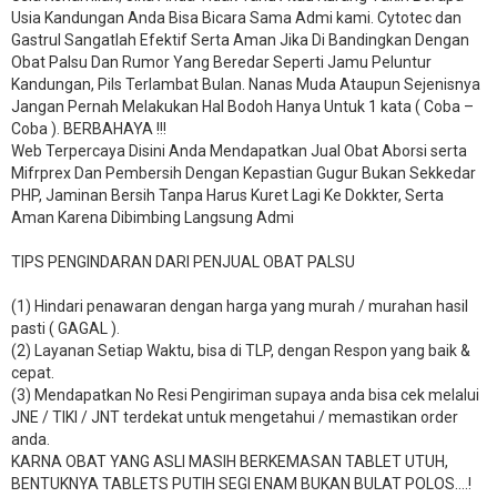
Usia Kandungan Anda Bisa Bicara Sama Admi kami. Cytotec dan
Gastrul Sangatlah Efektif Serta Aman Jika Di Bandingkan Dengan
Obat Palsu Dan Rumor Yang Beredar Seperti Jamu Peluntur
Kandungan, Pils Terlambat Bulan. Nanas Muda Ataupun Sejenisnya
Jangan Pernah Melakukan Hal Bodoh Hanya Untuk 1 kata ( Coba –
Coba ). BERBAHAYA !!!
Web Terpercaya Disini Anda Mendapatkan Jual Obat Aborsi serta
Mifrprex Dan Pembersih Dengan Kepastian Gugur Bukan Sekkedar
PHP, Jaminan Bersih Tanpa Harus Kuret Lagi Ke Dokkter, Serta
Aman Karena Dibimbing Langsung Admi
TIPS PENGINDARAN DARI PENJUAL OBAT PALSU
(1) Hindari penawaran dengan harga yang murah / murahan hasil
pasti ( GAGAL ).
(2) Layanan Setiap Waktu, bisa di TLP, dengan Respon yang baik &
cepat.
(3) Mendapatkan No Resi Pengiriman supaya anda bisa cek melalui
JNE / TIKI / JNT terdekat untuk mengetahui / memastikan order
anda.
KARNA OBAT YANG ASLI MASIH BERKEMASAN TABLET UTUH,
BENTUKNYA TABLETS PUTIH SEGI ENAM BUKAN BULAT POLOS….!