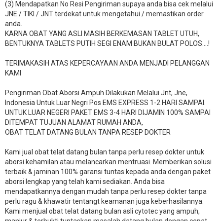
(3) Mendapatkan No Resi Pengiriman supaya anda bisa cek melalui
JNE / TIKI / JNT terdekat untuk mengetahui / memastikan order
anda.
KARNA OBAT YANG ASLI MASIH BERKEMASAN TABLET UTUH,
BENTUKNYA TABLETS PUTIH SEGI ENAM BUKAN BULAT POLOS….!
TERIMAKASIH ATAS KEPERCAYAAN ANDA MENJADI PELANGGAN
KAMI
Pengiriman Obat Aborsi Ampuh Dilakukan Melalui Jnt, Jne,
Indonesia Untuk Luar Negri Pos EMS EXPRESS 1-2 HARI SAMPAI.
UNTUK LUAR NEGERI PAKET EMS 3-4 HARI DIJAMIN 100% SAMPAI
DITEMPAT TUJUAN ALAMAT RUMAH ANDA,
OBAT TELAT DATANG BULAN TANPA RESEP DOKTER
Kami jual obat telat datang bulan tanpa perlu resep dokter untuk
aborsi kehamilan atau melancarkan mentruasi. Memberikan solusi
terbaik & jaminan 100% garansi tuntas kepada anda dengan paket
aborsi lengkap yang telah kami sediakan. Anda bisa
mendapatkannya dengan mudah tanpa perlu resep dokter tanpa
perlu ragu & khawatir tentangt keamanan juga keberhasilannya.
Kami menjual obat telat datang bulan asli cytotec yang ampuh,
manjur & terbukti tuntaskan masalah datang bulan dengan cepat.