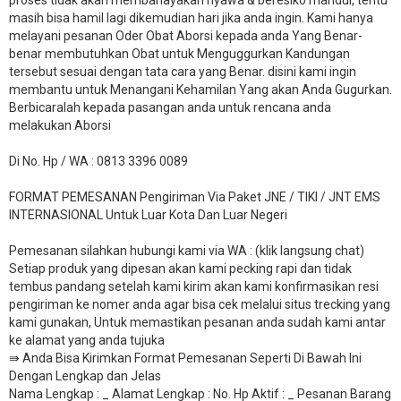
proses tidak akan membahayakan nyawa & beresiko mandul, tentu
masih bisa hamil lagi dikemudian hari jika anda ingin. Kami hanya
melayani pesanan Oder Obat Aborsi kepada anda Yang Benar-
benar membutuhkan Obat untuk Menguggurkan Kandungan
tersebut sesuai dengan tata cara yang Benar. disini kami ingin
membantu untuk Menangani Kehamilan Yang akan Anda Gugurkan.
Berbicaralah kepada pasangan anda untuk rencana anda
melakukan Aborsi
Di No. Hp / WA : 0813 3396 0089
FORMAT PEMESANAN Pengiriman Via Paket JNE / TIKI / JNT EMS
INTERNASIONAL Untuk Luar Kota Dan Luar Negeri
Pemesanan silahkan hubungi kami via WA : (klik langsung chat)
Setiap produk yang dipesan akan kami pecking rapi dan tidak
tembus pandang setelah kami kirim akan kami konfirmasikan resi
pengiriman ke nomer anda agar bisa cek melalui situs trecking yang
kami gunakan, Untuk memastikan pesanan anda sudah kami antar
ke alamat yang anda tujuka
⇛ Anda Bisa Kirimkan Format Pemesanan Seperti Di Bawah Ini
Dengan Lengkap dan Jelas
Nama Lengkap : _ Alamat Lengkap : No. Hp Aktif : _ Pesanan Barang