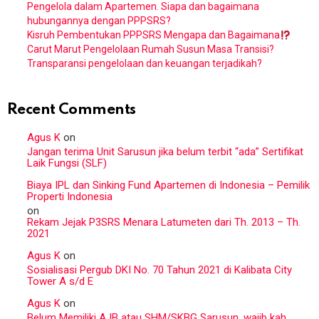
Pengelola dalam Apartemen. Siapa dan bagaimana
hubungannya dengan PPPSRS?
Kisruh Pembentukan PPPSRS Mengapa dan Bagaimana
Carut Marut Pengelolaan Rumah Susun Masa Transisi?
Transparansi pengelolaan dan keuangan terjadikah?
Recent Comments
Agus K
on
Jangan terima Unit Sarusun jika belum terbit “ada” Sertifikat
Laik Fungsi (SLF)
Biaya IPL dan Sinking Fund Apartemen di Indonesia – Pemilik
Properti Indonesia
on
Rekam Jejak P3SRS Menara Latumeten dari Th. 2013 – Th.
2021
Agus K
on
Sosialisasi Pergub DKI No. 70 Tahun 2021 di Kalibata City
Tower A s/d E
Agus K
on
Belum Memiliki AJB atau SHM/SKBG Sarusun, wajib kah