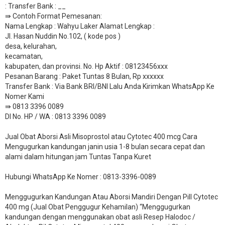
: Transfer Bank : __
​⇛ Contoh Format Pemesanan:
Nama Lengkap : Wahyu Laker Alamat Lengkap :
Jl. Hasan Nuddin No.102, ( kode pos )
desa, kelurahan,
kecamatan,
kabupaten, dan provinsi. No. Hp Aktif : 08123456xxx
Pesanan Barang : Paket Tuntas 8 Bulan, Rp xxxxxx
​Transfer Bank : Via Bank BRI/BNI Lalu Anda Kirimkan WhatsApp Ke
Nomer Kami
⇛ 0813 3396 0089
DI No. HP / WA : 0813 3396 0089
Jual Obat Aborsi Asli Misoprostol atau Cytotec 400 mcg Cara
Mengugurkan kandungan janin usia 1-8 bulan secara cepat dan
alami dalam hitungan jam Tuntas Tanpa Kuret
Hubungi WhatsApp Ke Nomer : 0813-3396-0089​
Menggugurkan Kandungan Atau Aborsi Mandiri Dengan Pill Cytotec
400 mg (Jual Obat Penggugur Kehamilan) “Menggugurkan
kandungan dengan menggunakan obat asli Resep Halodoc /