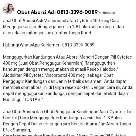
Obat Aborsi Asli 0813-3396-0089
Participant
Jual Obat Aborsi Asli Misoprostol atau Cytotec 400 mcg Cara
Mengugurkan kandungan janin usia 1-8 bulan secara cepat dan
alami dalam hitungan jam Tuntas Tanpa Kuret
Hubungi WhatsApp Ke Nomer : 0813-3396-0089​
Menggugurkan Kandungan Atau Aborsi Mandiri Dengan Pill Cytotec
400 mg (Jual Obat Penggugur Kehamilan) “Menggugurkan
kandungan dengan menggunakan obat asli Resep Halodoc /
Alodokter, Pil Cytotec Misoprostol 400 mcg , sebagai Obat
Penggugur Kandungan dan Janin terbaik dan aman . Anda dapat
membeli obat aborsi ini di tanpa resep dokter. Dengan cara ini, Anda
dapat menggugurkan kandungan dengan cepat dan efektif dalam 1
Hari Gugur TUNTAS .”
Jual Obat Aborsi dan Obat Penggugur Kandungan Asli ( Cytotec dan
Gastrul ) Cara Menggugurkan Kandungan Janin Usia 1-8 Bulan
Dengan Cepat Dalam Hitungan jam Secara Alami Dan Aman Tanpa
Efek Samping,
Cara Menggugurkan Kandungan Atau Aborsi Dengan Pil Cytotec