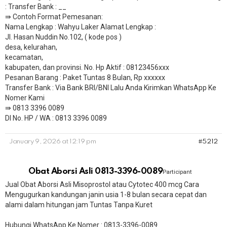
: Transfer Bank : __
​⇛ Contoh Format Pemesanan:
Nama Lengkap : Wahyu Laker Alamat Lengkap :
Jl. Hasan Nuddin No.102, ( kode pos )
desa, kelurahan,
kecamatan,
kabupaten, dan provinsi. No. Hp Aktif : 08123456xxx
Pesanan Barang : Paket Tuntas 8 Bulan, Rp xxxxxx
​Transfer Bank : Via Bank BRI/BNI Lalu Anda Kirimkan WhatsApp Ke
Nomer Kami
⇛ 0813 3396 0089
DI No. HP / WA : 0813 3396 0089
January 9, 2026 at 12:19 pm
#5212
Obat Aborsi Asli 0813-3396-0089
Participant
Jual Obat Aborsi Asli Misoprostol atau Cytotec 400 mcg Cara
Mengugurkan kandungan janin usia 1-8 bulan secara cepat dan
alami dalam hitungan jam Tuntas Tanpa Kuret
Hubungi WhatsApp Ke Nomer : 0813-3396-0089​