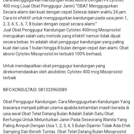
Cara Menggugurkan Kandungan Atau Aborsi Dengan Pil Cytotec
400 mcg (Jual Obat Penggugur Janin) “OBAT Menggugurkan
Secara alami dan kuat dengan cepat Selesai dalam waktu 24 jam.
Cara ini efektif untuk menggugurkan kandungan pada usia janin 1,
2, 3, 4, 5 , 6, 7, 8 bulan dengan cepat secara alami.”
Jual Obat Penggugur Kandungan Cytotec 400mcg Misoprostol
merupakan salah satu metode yang efektif namun tidak dijual
secara bebas. Ini adalah obat penggugur kandungan yang paling
kuat dari usia 1 bulan hingga 8 bulan dengan cepat dan alami. Obat
aborsi Cytotec Misoprostol ini terbukti 100% berhasil,
Untuk mendapatkan obat penggugur kandungan yang
direkomendasikan oleh alodokter, Cytotec 400 mcg Misoprostol
terbaik
INFO KONSULTASI: 081333960089
​Obat Penggugur Kandungan. Cara Menggugurkan Kandungan Yang
biasanya menjadi pilihan utama apabila kehamilan masih berada di
usia awal Obat Telat Datang Bulan Adalah Salah Satu Obat
Berfungsi Untuk Melunturkan Janin Pada Seseorang Wanita Yang
Paling Ampuh Dengan Usia 1, 2, 3, 4, 5 Bulan Dijamin Tidak Ada Efek
Samping Dan Bersih Tuntas. Obat Telat Datang Bulan Misoprostol