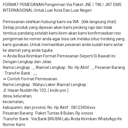
FORMAT PEMESANAN Pengiriman Via Paket JNE / TIKI / JNT EMS
INTERNASIONAL Untuk Luar Kota Dan Luar Negeri
Pemesanan silahkan hubungi kami via WA : (klik langsung chat)
Setiap produk yang dipesan akan kami pecking rapi dan tidak
tembus pandang setelah kami kirim akan kami konfirmasikan resi
pengiriman ke nomer anda agar bisa cek melalui situs trecking yang
kami gunakan, Untuk memastikan pesanan anda sudah kami antar
ke alamat yang anda tujuka
⇛ Anda Bisa Kirimkan Format Pemesanan Seperti Di Bawah Ini
Dengan Lengkap dan Jelas
Nama Lengkap : _ Alamat Lengkap : No. Hp Aktif : _ Pesanan Barang
: Transfer Bank : __
​⇛ Contoh Format Pemesanan:
Nama Lengkap : Wahyu Laker Alamat Lengkap :
Jl. Hasan Nuddin No.102, ( kode pos )
desa, kelurahan,
kecamatan,
kabupaten, dan provinsi. No. Hp Aktif : 08123456xxx
Pesanan Barang : Paket Tuntas 8 Bulan, Rp xxxxxx
​Transfer Bank : Via Bank BRI/BNI Lalu Anda Kirimkan WhatsApp Ke
Nomer Kami