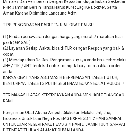
Mifrprex Dan Pembersih Dengan Kepastian Gugur Bukan Sekkedar
PHP, Jaminan Bersih Tanpa Harus Kuret Lagi Ke Dokkter, Serta
Aman Karena Dibimbing Langsung Admi
TIPS PENGINDARAN DARI PENJUAL OBAT PALSU
(1) Hindari penawaran dengan harga yang murah / murahan hasil
pasti ( GAGAL ).
(2) Layanan Setiap Waktu, bisa di TLP, dengan Respon yang baik &
cepat.
(3) Mendapatkan No Resi Pengiriman supaya anda bisa cek melalui
JNE / TIKI / JNT terdekat untuk mengetahui / memastikan order
anda.
KARNA OBAT YANG ASLI MASIH BERKEMASAN TABLET UTUH,
BENTUKNYA TABLETS PUTIH SEGI ENAM BUKAN BULAT POLOS….!
TERIMAKASIH ATAS KEPERCAYAAN ANDA MENJADI PELANGGAN
KAMI
Pengiriman Obat Aborsi Ampuh Dilakukan Melalui Jnt, Jne,
Indonesia Untuk Luar Negri Pos EMS EXPRESS 1-2 HARI SAMPAI.
UNTUK LUAR NEGERI PAKET EMS 3-4 HARI DIJAMIN 100% SAMPAI
DITEMPAT TUJUAN ALAMAT RUMAH ANDA,