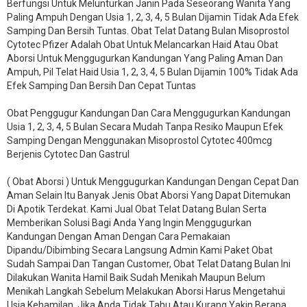
Berfungsi Untuk Melunturkan Janin Pada Seseorang Wanita Yang
Paling Ampuh Dengan Usia 1, 2, 3, 4, 5 Bulan Dijamin Tidak Ada Efek
Samping Dan Bersih Tuntas. Obat Telat Datang Bulan Misoprostol
Cytotec Pfizer Adalah Obat Untuk Melancarkan Haid Atau Obat
Aborsi Untuk Menggugurkan Kandungan Yang Paling Aman Dan
Ampuh, Pil Telat Haid Usia 1, 2, 3, 4, 5 Bulan Dijamin 100% Tidak Ada
Efek Samping Dan Bersih Dan Cepat Tuntas
Obat Penggugur Kandungan Dan Cara Menggugurkan Kandungan
Usia 1, 2, 3, 4, 5 Bulan Secara Mudah Tanpa Resiko Maupun Efek
Samping Dengan Menggunakan Misoprostol Cytotec 400mcg
Berjenis Cytotec Dan Gastrul
( Obat Aborsi ) Untuk Menggugurkan Kandungan Dengan Cepat Dan
Aman Selain Itu Banyak Jenis Obat Aborsi Yang Dapat Ditemukan
Di Apotik Terdekat. Kami Jual Obat Telat Datang Bulan Serta
Memberikan Solusi Bagi Anda Yang Ingin Menggugurkan
Kandungan Dengan Aman Dengan Cara Pemakaian
Dipandu/Dibimbing Secara Langsung Admin Kami Paket Obat
Sudah Sampai Dan Tangan Customer, Obat Telat Datang Bulan Ini
Dilakukan Wanita Hamil Baik Sudah Menikah Maupun Belum
Menikah Langkah Sebelum Melakukan Aborsi Harus Mengetahui
Usia Kehamilan, Jika Anda Tidak Tahu Atau Kurang Yakin Berapa