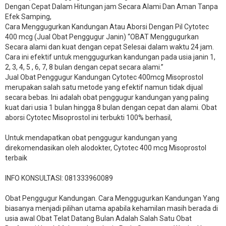
Dengan Cepat Dalam Hitungan jam Secara Alami Dan Aman Tanpa
Efek Samping,
Cara Menggugurkan Kandungan Atau Aborsi Dengan Pil Cytotec
400 mcg (Jual Obat Penggugur Janin) “OBAT Menggugurkan
Secara alami dan kuat dengan cepat Selesai dalam waktu 24 jam.
Cara ini efektif untuk menggugurkan kandungan pada usia janin 1,
2, 3, 4, 5 , 6, 7, 8 bulan dengan cepat secara alami.”
Jual Obat Penggugur Kandungan Cytotec 400mcg Misoprostol
merupakan salah satu metode yang efektif namun tidak dijual
secara bebas. Ini adalah obat penggugur kandungan yang paling
kuat dari usia 1 bulan hingga 8 bulan dengan cepat dan alami. Obat
aborsi Cytotec Misoprostol ini terbukti 100% berhasil,
Untuk mendapatkan obat penggugur kandungan yang
direkomendasikan oleh alodokter, Cytotec 400 mcg Misoprostol
terbaik
INFO KONSULTASI: 081333960089
​Obat Penggugur Kandungan. Cara Menggugurkan Kandungan Yang
biasanya menjadi pilihan utama apabila kehamilan masih berada di
usia awal Obat Telat Datang Bulan Adalah Salah Satu Obat