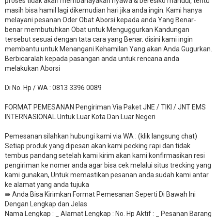
proses tidak akan membahayakan nyawa & beresiko mandul, tentu
masih bisa hamil lagi dikemudian hari jika anda ingin. Kami hanya
melayani pesanan Oder Obat Aborsi kepada anda Yang Benar-
benar membutuhkan Obat untuk Menguggurkan Kandungan
tersebut sesuai dengan tata cara yang Benar. disini kami ingin
membantu untuk Menangani Kehamilan Yang akan Anda Gugurkan.
Berbicaralah kepada pasangan anda untuk rencana anda
melakukan Aborsi
Di No. Hp / WA : 0813 3396 0089
FORMAT PEMESANAN Pengiriman Via Paket JNE / TIKI / JNT EMS
INTERNASIONAL Untuk Luar Kota Dan Luar Negeri
Pemesanan silahkan hubungi kami via WA : (klik langsung chat)
Setiap produk yang dipesan akan kami pecking rapi dan tidak
tembus pandang setelah kami kirim akan kami konfirmasikan resi
pengiriman ke nomer anda agar bisa cek melalui situs trecking yang
kami gunakan, Untuk memastikan pesanan anda sudah kami antar
ke alamat yang anda tujuka
⇛ Anda Bisa Kirimkan Format Pemesanan Seperti Di Bawah Ini
Dengan Lengkap dan Jelas
Nama Lengkap : _ Alamat Lengkap : No. Hp Aktif : _ Pesanan Barang