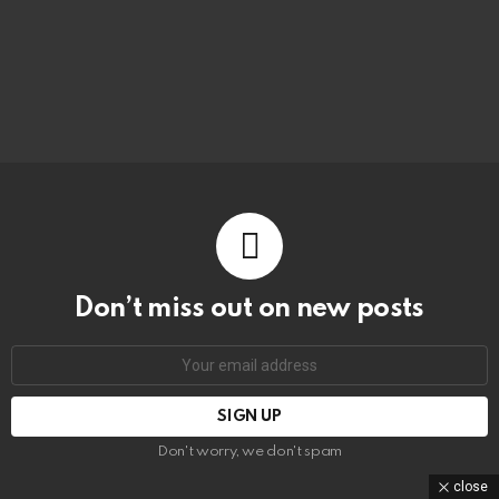
Don’t miss out on new posts
Email
address:
Don't worry, we don't spam
close