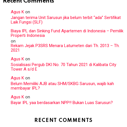
Recent Comments
Agus K
on
Jangan terima Unit Sarusun jika belum terbit “ada” Sertifikat
Laik Fungsi (SLF)
Biaya IPL dan Sinking Fund Apartemen di Indonesia – Pemilik
Properti Indonesia
on
Rekam Jejak P3SRS Menara Latumeten dari Th. 2013 – Th.
2021
Agus K
on
Sosialisasi Pergub DKI No. 70 Tahun 2021 di Kalibata City
Tower A s/d E
Agus K
on
Belum Memiliki AJB atau SHM/SKBG Sarusun, wajib kah
membayar IPL?
Agus K
on
Bayar IPL yaa berdasarkan NPP!! Bukan Luas Sarusun?
RECENT COMMENTS