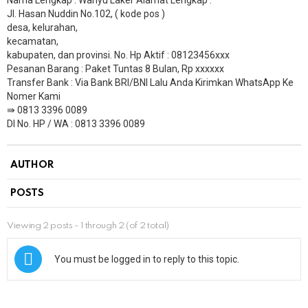
Nama Lengkap : Wahyu Laker Alamat Lengkap :
Jl. Hasan Nuddin No.102, ( kode pos )
desa, kelurahan,
kecamatan,
kabupaten, dan provinsi. No. Hp Aktif : 08123456xxx
Pesanan Barang : Paket Tuntas 8 Bulan, Rp xxxxxx
​Transfer Bank : Via Bank BRI/BNI Lalu Anda Kirimkan WhatsApp Ke
Nomer Kami
⇛ 0813 3396 0089
DI No. HP / WA : 0813 3396 0089
AUTHOR
POSTS
Viewing 2 posts - 1 through 2 (of 2 total)
You must be logged in to reply to this topic.