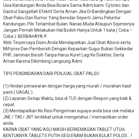
Usia Kandungan Anda Bisa Bicara Sama Admi kami. Cytotec dan
Gastrul Sangatlah Efektif Serta Aman Jika Di Bandingkan Dengan
Obat Palsu Dan Rumor Yang Beredar Seperti Jamu Peluntur
Kandungan, Pils Terlambat Bulan. Nanas Muda Ataupun Sejenisnya
Jangan Pernah Melakukan Hal Bodoh Hanya Untuk 1 kata ( Coba –
Coba ). BERBAHAYA !!!
Web Terpercaya Disini Anda Mendapatkan Jual Obat Aborsi serta
Mifrprex Dan Pembersih Dengan Kepastian Gugur Bukan Sekkedar
PHP, Jaminan Bersih Tanpa Harus Kuret Lagi Ke Dokkter, Serta
Aman Karena Dibimbing Langsung Admi
TIPS PENGINDARAN DARI PENJUAL OBAT PALSU
(1) Hindari penawaran dengan harga yang murah / murahan hasil
pasti ( GAGAL ).
(2) Layanan Setiap Waktu, bisa di TLP, dengan Respon yang baik &
cepat.
(3) Mendapatkan No Resi Pengiriman supaya anda bisa cek melalui
JNE / TIKI / JNT terdekat untuk mengetahui / memastikan order
anda.
KARNA OBAT YANG ASLI MASIH BERKEMASAN TABLET UTUH,
BENTUKNYA TABLETS PUTIH SEGI ENAM BUKAN BULAT POLOS….!