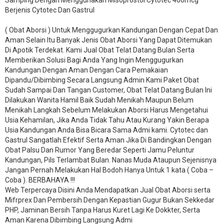
Samping Dengan Menggunakan Misoprostol Cytotec 400mcg
Berjenis Cytotec Dan Gastrul
( Obat Aborsi ) Untuk Menggugurkan Kandungan Dengan Cepat Dan
Aman Selain Itu Banyak Jenis Obat Aborsi Yang Dapat Ditemukan
Di Apotik Terdekat. Kami Jual Obat Telat Datang Bulan Serta
Memberikan Solusi Bagi Anda Yang Ingin Menggugurkan
Kandungan Dengan Aman Dengan Cara Pemakaian
Dipandu/Dibimbing Secara Langsung Admin Kami Paket Obat
Sudah Sampai Dan Tangan Customer, Obat Telat Datang Bulan Ini
Dilakukan Wanita Hamil Baik Sudah Menikah Maupun Belum
Menikah Langkah Sebelum Melakukan Aborsi Harus Mengetahui
Usia Kehamilan, Jika Anda Tidak Tahu Atau Kurang Yakin Berapa
Usia Kandungan Anda Bisa Bicara Sama Admi kami. Cytotec dan
Gastrul Sangatlah Efektif Serta Aman Jika Di Bandingkan Dengan
Obat Palsu Dan Rumor Yang Beredar Seperti Jamu Peluntur
Kandungan, Pils Terlambat Bulan. Nanas Muda Ataupun Sejenisnya
Jangan Pernah Melakukan Hal Bodoh Hanya Untuk 1 kata ( Coba –
Coba ). BERBAHAYA !!!
Web Terpercaya Disini Anda Mendapatkan Jual Obat Aborsi serta
Mifrprex Dan Pembersih Dengan Kepastian Gugur Bukan Sekkedar
PHP, Jaminan Bersih Tanpa Harus Kuret Lagi Ke Dokkter, Serta
Aman Karena Dibimbing Langsung Admi