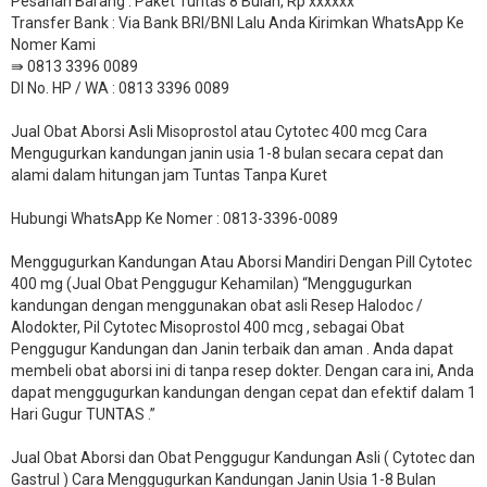
Pesanan Barang : Paket Tuntas 8 Bulan, Rp xxxxxx
​Transfer Bank : Via Bank BRI/BNI Lalu Anda Kirimkan WhatsApp Ke
Nomer Kami
⇛ 0813 3396 0089
DI No. HP / WA : 0813 3396 0089
Jual Obat Aborsi Asli Misoprostol atau Cytotec 400 mcg Cara
Mengugurkan kandungan janin usia 1-8 bulan secara cepat dan
alami dalam hitungan jam Tuntas Tanpa Kuret
Hubungi WhatsApp Ke Nomer : 0813-3396-0089​
Menggugurkan Kandungan Atau Aborsi Mandiri Dengan Pill Cytotec
400 mg (Jual Obat Penggugur Kehamilan) “Menggugurkan
kandungan dengan menggunakan obat asli Resep Halodoc /
Alodokter, Pil Cytotec Misoprostol 400 mcg , sebagai Obat
Penggugur Kandungan dan Janin terbaik dan aman . Anda dapat
membeli obat aborsi ini di tanpa resep dokter. Dengan cara ini, Anda
dapat menggugurkan kandungan dengan cepat dan efektif dalam 1
Hari Gugur TUNTAS .”
Jual Obat Aborsi dan Obat Penggugur Kandungan Asli ( Cytotec dan
Gastrul ) Cara Menggugurkan Kandungan Janin Usia 1-8 Bulan