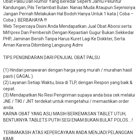
Obat Palsu Dan Rumor Yang Beredar Seperti Jamu Peluntur
Kandungan, Pils Terlambat Bulan. Nanas Muda Ataupun Sejenisnya
Jangan Pernah Melakukan Hal Bodoh Hanya Untuk 1 kata ( Coba –
Coba ). BERBAHAYA !!!
Web Terpercaya Disini Anda Mendapatkan Jual Obat Aborsi serta
Mifrprex Dan Pembersih Dengan Kepastian Gugur Bukan Sekkedar
PHP, Jaminan Bersih Tanpa Harus Kuret Lagi Ke Dokkter, Serta
Aman Karena Dibimbing Langsung Admi
TIPS PENGINDARAN DARI PENJUAL OBAT PALSU
(1) Hindari penawaran dengan harga yang murah / murahan hasil
pasti ( GAGAL ).
(2) Layanan Setiap Waktu, bisa di TLP, dengan Respon yang baik &
cepat.
(3) Mendapatkan No Resi Pengiriman supaya anda bisa cek melalui
JNE / TIKI / JNT terdekat untuk mengetahui / memastikan order
anda.
KARNA OBAT YANG ASLI MASIH BERKEMASAN TABLET UTUH,
BENTUKNYA TABLETS PUTIH SEGI ENAM BUKAN BULAT POLOS….!
TERIMAKASIH ATAS KEPERCAYAAN ANDA MENJADI PELANGGAN
KAMI