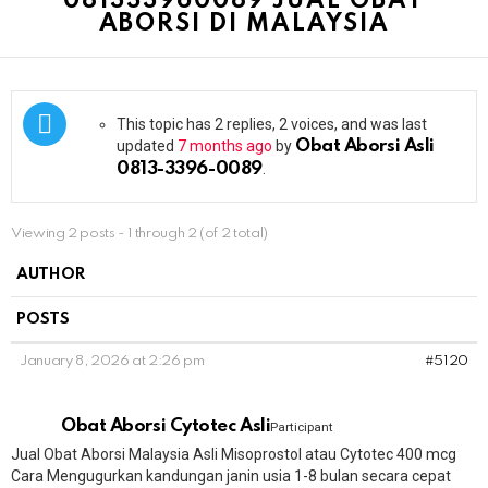
081333960089 JUAL OBAT
ABORSI DI MALAYSIA
This topic has 2 replies, 2 voices, and was last
updated
7 months ago
by
Obat Aborsi Asli
0813-3396-0089
.
Viewing 2 posts - 1 through 2 (of 2 total)
AUTHOR
POSTS
January 8, 2026 at 2:26 pm
#5120
Obat Aborsi Cytotec Asli
Participant
Jual Obat Aborsi Malaysia Asli Misoprostol atau Cytotec 400 mcg
Cara Mengugurkan kandungan janin usia 1-8 bulan secara cepat