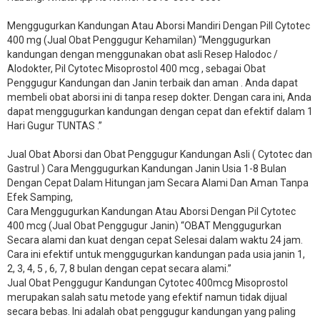
Menggugurkan Kandungan Atau Aborsi Mandiri Dengan Pill Cytotec
400 mg (Jual Obat Penggugur Kehamilan) “Menggugurkan
kandungan dengan menggunakan obat asli Resep Halodoc /
Alodokter, Pil Cytotec Misoprostol 400 mcg , sebagai Obat
Penggugur Kandungan dan Janin terbaik dan aman . Anda dapat
membeli obat aborsi ini di tanpa resep dokter. Dengan cara ini, Anda
dapat menggugurkan kandungan dengan cepat dan efektif dalam 1
Hari Gugur TUNTAS .”
Jual Obat Aborsi dan Obat Penggugur Kandungan Asli ( Cytotec dan
Gastrul ) Cara Menggugurkan Kandungan Janin Usia 1-8 Bulan
Dengan Cepat Dalam Hitungan jam Secara Alami Dan Aman Tanpa
Efek Samping,
Cara Menggugurkan Kandungan Atau Aborsi Dengan Pil Cytotec
400 mcg (Jual Obat Penggugur Janin) “OBAT Menggugurkan
Secara alami dan kuat dengan cepat Selesai dalam waktu 24 jam.
Cara ini efektif untuk menggugurkan kandungan pada usia janin 1,
2, 3, 4, 5 , 6, 7, 8 bulan dengan cepat secara alami.”
Jual Obat Penggugur Kandungan Cytotec 400mcg Misoprostol
merupakan salah satu metode yang efektif namun tidak dijual
secara bebas. Ini adalah obat penggugur kandungan yang paling