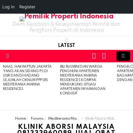
Log In
Register
Demi Keadilan & Kesejahteraan Pemilik dan
Penghuni Properti di Indonesia
LATEST
LOGIN
SWITCH
SKIN
Menu
NAAS, HAKIM PTUN JAKARTA
IBU RUSMINI DAN WARGA
PENGELO
LATEST
YANG AKAN SIDANG PS DI
PENGHUNI APARTEMEN
APARTEM
STORIES
USIR DAN DI HADANG
MEDITERANIA MARINA
BAGAIM
SEJUMLAH OKNUM PPPSRS
RESIDENCES KOMPAK
DENGAN 
MEDITERANIA MARINA
MENDUKUNG SITUASI
RESIDENCES
APARTEMEN NYAMAN DAN
KONDUSIF
You are here:
Home
Forums
Mediterania Marina Residences
Klinik Aborsi Malaysia 081333960089 Jual Obat Aborsi Di Malaysia
KLINIK ABORSI MALAYSIA