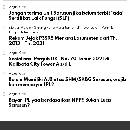
Agus K
on
Jangan terima Unit Sarusun jika belum terbit “ada”
Sertifikat Laik Fungsi (SLF)
Biaya IPL dan Sinking Fund Apartemen di Indonesia – Pemilik
Properti Indonesia
on
Rekam Jejak P3SRS Menara Latumeten dari Th.
2013 – Th. 2021
Agus K
on
Sosialisasi Pergub DKI No. 70 Tahun 2021 di
Kalibata City Tower A s/d E
Agus K
on
Belum Memiliki AJB atau SHM/SKBG Sarusun, wajib
kah membayar IPL?
Agus K
on
Bayar IPL yaa berdasarkan NPP!! Bukan Luas
Sarusun?