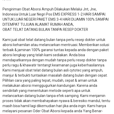
Pengiriman Obat Aborsi Ampuh Dilakukan Melalui Jnt, Jne,
Indonesia Untuk Luar Negri Pos EMS EXPRESS 1-2 HARI SAMPAI.
UNTUK LUAR NEGERI PAKET EMS 3-4 HARI DIJAMIN 100% SAMPAI
DITEMPAT TUJUAN ALAMAT RUMAH ANDA,
OBAT TELAT DATANG BULAN TANPA RESEP DOKTER
Kami jual obat telat datang bulan tanpa perlu resep dokter untuk
aborsi kehamilan atau melancarkan mentruasi. Memberikan solusi
terbaik & jaminan 100% garansi tuntas kepada anda dengan paket
aborsi lengkap yang telah kami sediakan. Anda bisa
mendapatkannya dengan mudah tanpa perlu resep dokter tanpa
perlu ragu & khawatir tentangt keamanan juga keberhasilannya.
Kami menjual obat telat datang bulan asli cytotec yang ampuh,
manjur & terbukti tuntaskan masalah datang bulan dengan cepat.
Pilihlan cara yang paling tepat, mudah, cepat & aman untuk
melakukan aborsi menggugurkan kandungan. Karena anda
sendirilah yang menentukan metode seperti apa untuk
melancarkan datang bulan tanpa efek samping. Kami menjamin
proses tidak akan membahayakan nyawa & beresiko mandul, tentu
masih bisa hamil lagi dikemudian hari jika anda ingin. Kami hanya
melayani pesanan Oder Obat Aborsi kepada anda Yang Benar-