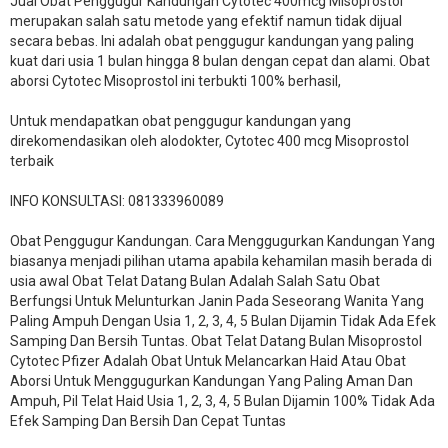
Jual Obat Penggugur Kandungan Cytotec 400mcg Misoprostol
merupakan salah satu metode yang efektif namun tidak dijual
secara bebas. Ini adalah obat penggugur kandungan yang paling
kuat dari usia 1 bulan hingga 8 bulan dengan cepat dan alami. Obat
aborsi Cytotec Misoprostol ini terbukti 100% berhasil,
Untuk mendapatkan obat penggugur kandungan yang
direkomendasikan oleh alodokter, Cytotec 400 mcg Misoprostol
terbaik
INFO KONSULTASI: 081333960089
​Obat Penggugur Kandungan. Cara Menggugurkan Kandungan Yang
biasanya menjadi pilihan utama apabila kehamilan masih berada di
usia awal Obat Telat Datang Bulan Adalah Salah Satu Obat
Berfungsi Untuk Melunturkan Janin Pada Seseorang Wanita Yang
Paling Ampuh Dengan Usia 1, 2, 3, 4, 5 Bulan Dijamin Tidak Ada Efek
Samping Dan Bersih Tuntas. Obat Telat Datang Bulan Misoprostol
Cytotec Pfizer Adalah Obat Untuk Melancarkan Haid Atau Obat
Aborsi Untuk Menggugurkan Kandungan Yang Paling Aman Dan
Ampuh, Pil Telat Haid Usia 1, 2, 3, 4, 5 Bulan Dijamin 100% Tidak Ada
Efek Samping Dan Bersih Dan Cepat Tuntas