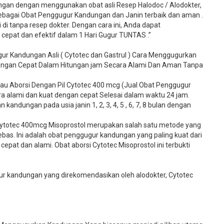
gan dengan menggunakan obat asli Resep Halodoc / Alodokter,
 sebagai Obat Penggugur Kandungan dan Janin terbaik dan aman .
 di tanpa resep dokter. Dengan cara ini, Anda dapat
pat dan efektif dalam 1 Hari Gugur TUNTAS .”
ur Kandungan Asli ( Cytotec dan Gastrul ) Cara Menggugurkan
Dengan Cepat Dalam Hitungan jam Secara Alami Dan Aman Tanpa
u Aborsi Dengan Pil Cytotec 400 mcg (Jual Obat Penggugur
 alami dan kuat dengan cepat Selesai dalam waktu 24 jam.
kandungan pada usia janin 1, 2, 3, 4, 5 , 6, 7, 8 bulan dengan
ytotec 400mcg Misoprostol merupakan salah satu metode yang
bebas. Ini adalah obat penggugur kandungan yang paling kuat dari
cepat dan alami. Obat aborsi Cytotec Misoprostol ini terbukti
 kandungan yang direkomendasikan oleh alodokter, Cytotec