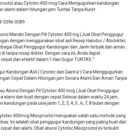
oprostol atau Cytotec 400 mcg Cara Mengugurkan kandungan
dan alami dalam hitungan jam Tuntas Tanpa Kuret
3-3396-0089​
si Mandiri Dengan Pill Cytotec 400 mg (Jual Obat Penggugur
gan dengan menggunakan obat asli Resep Halodoc / Alodokter,
 sebagai Obat Penggugur Kandungan dan Janin terbaik dan aman .
 di tanpa resep dokter. Dengan cara ini, Anda dapat
pat dan efektif dalam 1 Hari Gugur TUNTAS .”
ur Kandungan Asli ( Cytotec dan Gastrul ) Cara Menggugurkan
Dengan Cepat Dalam Hitungan jam Secara Alami Dan Aman Tanpa
u Aborsi Dengan Pil Cytotec 400 mcg (Jual Obat Penggugur
 alami dan kuat dengan cepat Selesai dalam waktu 24 jam.
kandungan pada usia janin 1, 2, 3, 4, 5 , 6, 7, 8 bulan dengan
ytotec 400mcg Misoprostol merupakan salah satu metode yang
bebas. Ini adalah obat penggugur kandungan yang paling kuat dari
cepat dan alami. Obat aborsi Cytotec Misoprostol ini terbukti