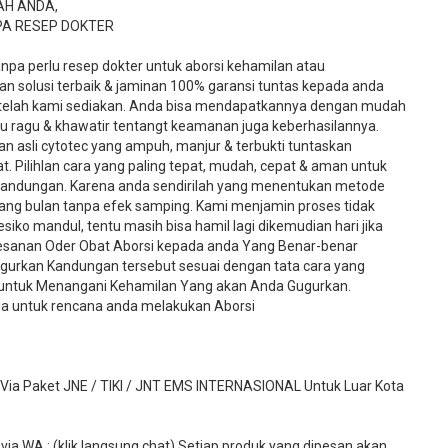
AH ANDA,
PA RESEP DOKTER
tanpa perlu resep dokter untuk aborsi kehamilan atau
n solusi terbaik & jaminan 100% garansi tuntas kepada anda
 telah kami sediakan. Anda bisa mendapatkannya dengan mudah
rlu ragu & khawatir tentangt keamanan juga keberhasilannya.
an asli cytotec yang ampuh, manjur & terbukti tuntaskan
. Pilihlan cara yang paling tepat, mudah, cepat & aman untuk
andungan. Karena anda sendirilah yang menentukan metode
ang bulan tanpa efek samping. Kami menjamin proses tidak
o mandul, tentu masih bisa hamil lagi dikemudian hari jika
pesanan Oder Obat Aborsi kepada anda Yang Benar-benar
rkan Kandungan tersebut sesuai dengan tata cara yang
u untuk Menangani Kehamilan Yang akan Anda Gugurkan.
a untuk rencana anda melakukan Aborsi
 Paket JNE / TIKI / JNT EMS INTERNASIONAL Untuk Luar Kota
ia WA : (klik langsung chat) Setiap produk yang dipesan akan