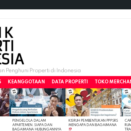
n Penghuni Properti di Indonesia
S
KEANGGOTAAN
DATA PROPERTI
TOKO MERCHA
PENGELOLA DALAM
KISRUH PEMBENTUKAN PPPSRS
CA
APARTEMEN. SIAPA DAN
MENGAPA DAN BAGAIMANA
RU
BAGAIMANA HUBUNGANNYA
TRA