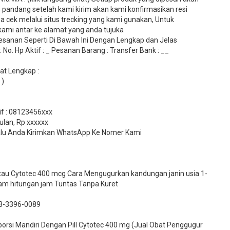
 pandang setelah kami kirim akan kami konfirmasikan resi
 cek melalui situs trecking yang kami gunakan, Untuk
mi antar ke alamat yang anda tujuka
sanan Seperti Di Bawah Ini Dengan Lengkap dan Jelas
No. Hp Aktif : _ Pesanan Barang : Transfer Bank : __
t Lengkap :
 )
tif : 08123456xxx
ulan, Rp xxxxxx
 Lalu Anda Kirimkan WhatsApp Ke Nomer Kami
 atau Cytotec 400 mcg Cara Mengugurkan kandungan janin usia 1-
lam hitungan jam Tuntas Tanpa Kuret
3-3396-0089​
si Mandiri Dengan Pill Cytotec 400 mg (Jual Obat Penggugur