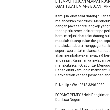
DITEMPAT TUJUAN ALAMAT RUM
OBAT TELAT DATANG BULAN TAN
Kami jual obat telat datang bulan 
melancarkan mentruasi. Memberika
dengan paket aborsi lengkap yang
tanpa perlu resep dokter tanpa pe
Kami menjual obat telat datang bul
masalah datang bulan dengan cepat
melakukan aborsi menggugurkan k
seperti apa untuk melancarkan dat
akan membahayakan nyawa & beresik
anda ingin. Kami hanya melayani 
membutuhkan Obat untuk Menguggu
Benar. disini kami ingin membant
Berbicaralah kepada pasangan and
Di No. Hp / WA : 0813 3396 0089
FORMAT PEMESANAN Pengiriman Via
Dan Luar Negeri
Pemesanan silahkan hubungi kami v