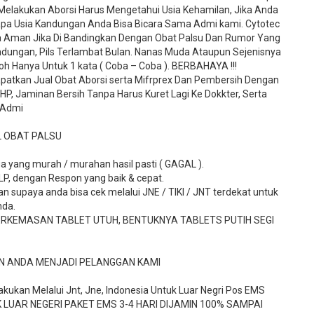
elakukan Aborsi Harus Mengetahui Usia Kehamilan, Jika Anda
apa Usia Kandungan Anda Bisa Bicara Sama Admi kami. Cytotec
rta Aman Jika Di Bandingkan Dengan Obat Palsu Dan Rumor Yang
ndungan, Pils Terlambat Bulan. Nanas Muda Ataupun Sejenisnya
h Hanya Untuk 1 kata ( Coba – Coba ). BERBAHAYA !!!
patkan Jual Obat Aborsi serta Mifrprex Dan Pembersih Dengan
P, Jaminan Bersih Tanpa Harus Kuret Lagi Ke Dokkter, Serta
 Admi
L OBAT PALSU
a yang murah / murahan hasil pasti ( GAGAL ).
TLP, dengan Respon yang baik & cepat.
 supaya anda bisa cek melalui JNE / TIKI / JNT terdekat untuk
nda.
ERKEMASAN TABLET UTUH, BENTUKNYA TABLETS PUTIH SEGI
N ANDA MENJADI PELANGGAN KAMI
kukan Melalui Jnt, Jne, Indonesia Untuk Luar Negri Pos EMS
 LUAR NEGERI PAKET EMS 3-4 HARI DIJAMIN 100% SAMPAI