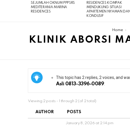
SEJUMLAH OKNUM PPPSRS
RESIDENCES KOMPAK
MEDITERANIA MARINA
MENDUKUNG SITUASI
RESIDENCES
APARTEMEN NYAMAN DA
KONDUSIF
You are here:
Home
KLINIK ABORSI M
This topic has 2 replies, 2 voices, and w
Asli 0813-3396-0089
.
Viewing 2 posts - 1 through 2 (of 2 total)
AUTHOR
POSTS
January 8, 2026 at 2:14 pm