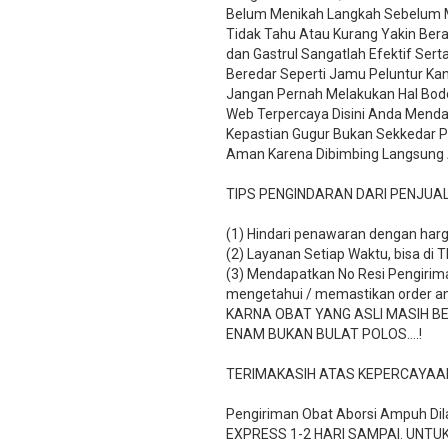
Belum Menikah Langkah Sebelum M
Tidak Tahu Atau Kurang Yakin Ber
dan Gastrul Sangatlah Efektif Se
Beredar Seperti Jamu Peluntur Ka
Jangan Pernah Melakukan Hal Bodo
Web Terpercaya Disini Anda Menda
Kepastian Gugur Bukan Sekkedar PH
Aman Karena Dibimbing Langsung
TIPS PENGINDARAN DARI PENJUA
(1) Hindari penawaran dengan harg
(2) Layanan Setiap Waktu, bisa di 
(3) Mendapatkan No Resi Pengiriman
mengetahui / memastikan order a
KARNA OBAT YANG ASLI MASIH B
ENAM BUKAN BULAT POLOS….!
TERIMAKASIH ATAS KEPERCAYAA
Pengiriman Obat Aborsi Ampuh Dila
EXPRESS 1-2 HARI SAMPAI. UNTUK