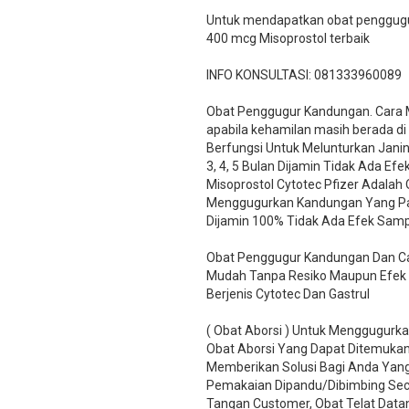
Untuk mendapatkan obat penggugur
400 mcg Misoprostol terbaik
INFO KONSULTASI: 081333960089
​Obat Penggugur Kandungan. Cara
apabila kehamilan masih berada di
Berfungsi Untuk Melunturkan Jani
3, 4, 5 Bulan Dijamin Tidak Ada Ef
Misoprostol Cytotec Pfizer Adalah
Menggugurkan Kandungan Yang Palin
Dijamin 100% Tidak Ada Efek Samp
Obat Penggugur Kandungan Dan Car
Mudah Tanpa Resiko Maupun Efek
Berjenis Cytotec Dan Gastrul
( Obat Aborsi ) Untuk Menggugurk
Obat Aborsi Yang Dapat Ditemukan 
Memberikan Solusi Bagi Anda Ya
Pemakaian Dipandu/Dibimbing Sec
Tangan Customer, Obat Telat Data