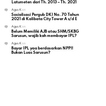
Latumeten dari Th. 2013 – Th. 2021
Agus K
on
Sosialisasi Pergub DKI No. 70 Tahun
2021 di Kalibata City Tower A s/d E
Agus K
on
Belum Memiliki AJB atau SHM/SKBG
Sarusun, wajib kah membayar IPL?
Agus K
on
Bayar IPL yaa berdasarkan NPP!!
Bukan Luas Sarusun?