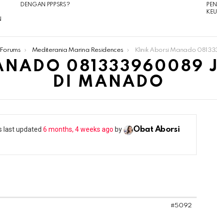
DENGAN PPPSRS?
PE
KE
N
Forums
Mediterania Marina Residences
Klinik Aborsi Manado 081333960089 Jual Obat Abor
ANADO 081333960089 
DI MANADO
as last updated
6 months, 4 weeks ago
by
Obat Aborsi
#5092