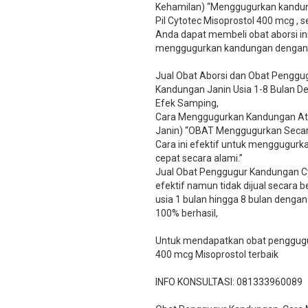
Kehamilan) “Menggugurkan kandun
Pil Cytotec Misoprostol 400 mcg ,
Anda dapat membeli obat aborsi ini
menggugurkan kandungan dengan ce
Jual Obat Aborsi dan Obat Penggug
Kandungan Janin Usia 1-8 Bulan 
Efek Samping,
Cara Menggugurkan Kandungan Ata
Janin) “OBAT Menggugurkan Secara
Cara ini efektif untuk menggugurkan 
cepat secara alami.”
Jual Obat Penggugur Kandungan C
efektif namun tidak dijual secara 
usia 1 bulan hingga 8 bulan dengan 
100% berhasil,
Untuk mendapatkan obat penggugur
400 mcg Misoprostol terbaik
INFO KONSULTASI: 081333960089