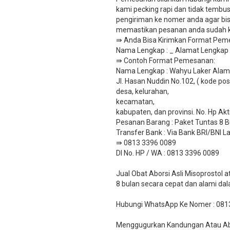
kami pecking rapi dan tidak tembus
pengiriman ke nomer anda agar bisa
memastikan pesanan anda sudah ka
⇛ Anda Bisa Kirimkan Format Peme
Nama Lengkap : _ Alamat Lengkap : 
​⇛ Contoh Format Pemesanan:
Nama Lengkap : Wahyu Laker Alama
Jl. Hasan Nuddin No.102, ( kode pos
desa, kelurahan,
kecamatan,
kabupaten, dan provinsi. No. Hp Ak
Pesanan Barang : Paket Tuntas 8 B
​Transfer Bank : Via Bank BRI/BNI
⇛ 0813 3396 0089
DI No. HP / WA : 0813 3396 0089
Jual Obat Aborsi Asli Misoprostol
8 bulan secara cepat dan alami da
Hubungi WhatsApp Ke Nomer : 081
Menggugurkan Kandungan Atau Abor