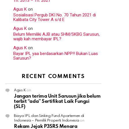
Th. 2013 – Th. 2021
Agus K
on
Sosialisasi Pergub DKI No. 70 Tahun 2021 di
Kalibata City Tower A s/d E
Agus K
on
Belum Memiliki AJB atau SHM/SKBG Sarusun,
wajib kah membayar IPL?
Agus K
on
Bayar IPL yaa berdasarkan NPP!! Bukan Luas
Sarusun?
RECENT COMMENTS
Agus K
on
Jangan terima Unit Sarusun jika belum
terbit “ada” Sertifikat Laik Fungsi
(SLF)
Biaya IPL dan Sinking Fund Apartemen di
Indonesia – Pemilik Properti Indonesia
on
Rekam Jejak P3SRS Menara