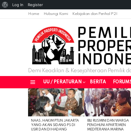
About
Log In
Register
WordPress
Home
Hubungi Kami
Kebijakan dan Perihal P2I
Demi Keadilan & Kesejahteraan Pemilik da
UU / PERATURAN
BERITA
FORUM
Menu
LATEST
STORIES
NAAS, HAKIM PTUN JAKARTA
IBU RUSMINI DAN WARGA
YANG AKAN SIDANG PS DI
PENGHUNI APARTEMEN
USIR DAN DI HADANG
MEDITERANIA MARINA