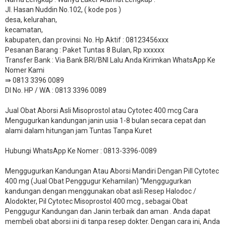
Jl. Hasan Nuddin No.102, ( kode pos )
desa, kelurahan,
kecamatan,
kabupaten, dan provinsi. No. Hp Aktif : 08123456xxx
Pesanan Barang : Paket Tuntas 8 Bulan, Rp xxxxxx
​Transfer Bank : Via Bank BRI/BNI Lalu Anda Kirimkan WhatsApp Ke
Nomer Kami
⇛ 0813 3396 0089
DI No. HP / WA : 0813 3396 0089
Jual Obat Aborsi Asli Misoprostol atau Cytotec 400 mcg Cara
Mengugurkan kandungan janin usia 1-8 bulan secara cepat dan
alami dalam hitungan jam Tuntas Tanpa Kuret
Hubungi WhatsApp Ke Nomer : 0813-3396-0089​
Menggugurkan Kandungan Atau Aborsi Mandiri Dengan Pill Cytotec
400 mg (Jual Obat Penggugur Kehamilan) “Menggugurkan
kandungan dengan menggunakan obat asli Resep Halodoc /
Alodokter, Pil Cytotec Misoprostol 400 mcg , sebagai Obat
Penggugur Kandungan dan Janin terbaik dan aman . Anda dapat
membeli obat aborsi ini di tanpa resep dokter. Dengan cara ini, Anda