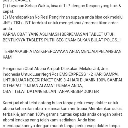
(2) Layanan Setiap Waktu, bisa di TLP, dengan Respon yang baik &
cepat.
(3) Mendapatkan No Resi Pengiriman supaya anda bisa cek melalui
JNE / TIKI / JNT terdekat untuk mengetahui / memastikan order
anda.
KARNA OBAT YANG ASLI MASIH BERKEMASAN TABLET UTUH,
BENTUKNYA TABLETS PUTIH SEGI ENAM BUKAN BULAT POLOS….!
TERIMAKASIH ATAS KEPERCAYAAN ANDA MENJADI PELANGGAN
KAMI
Pengiriman Obat Aborsi Ampuh Dilakukan Melalui Jnt, Jne,
Indonesia Untuk Luar Negri Pos EMS EXPRESS 1-2 HARI SAMPAI.
UNTUK LUAR NEGERI PAKET EMS 3-4 HARI DIJAMIN 100% SAMPAI
DITEMPAT TUJUAN ALAMAT RUMAH ANDA,
OBAT TELAT DATANG BULAN TANPA RESEP DOKTER
Kami jual obat telat datang bulan tanpa perlu resep dokter untuk
aborsi kehamilan atau melancarkan mentruasi. Memberikan solusi
terbaik & jaminan 100% garansi tuntas kepada anda dengan paket
aborsi lengkap yang telah kami sediakan. Anda bisa
mendapatkannya dengan mudah tanpa perlu resep dokter tanpa