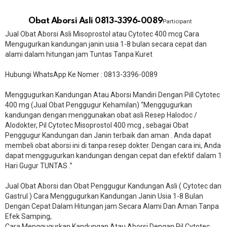
Obat Aborsi Asli 0813-3396-0089
Participant
Jual Obat Aborsi Asli Misoprostol atau Cytotec 400 mcg Cara
Mengugurkan kandungan janin usia 1-8 bulan secara cepat dan
alami dalam hitungan jam Tuntas Tanpa Kuret
Hubungi WhatsApp Ke Nomer : 0813-3396-0089​
Menggugurkan Kandungan Atau Aborsi Mandiri Dengan Pill Cytotec
400 mg (Jual Obat Penggugur Kehamilan) “Menggugurkan
kandungan dengan menggunakan obat asli Resep Halodoc /
Alodokter, Pil Cytotec Misoprostol 400 mcg , sebagai Obat
Penggugur Kandungan dan Janin terbaik dan aman . Anda dapat
membeli obat aborsi ini di tanpa resep dokter. Dengan cara ini, Anda
dapat menggugurkan kandungan dengan cepat dan efektif dalam 1
Hari Gugur TUNTAS .”
Jual Obat Aborsi dan Obat Penggugur Kandungan Asli ( Cytotec dan
Gastrul ) Cara Menggugurkan Kandungan Janin Usia 1-8 Bulan
Dengan Cepat Dalam Hitungan jam Secara Alami Dan Aman Tanpa
Efek Samping,
Cara Menggugurkan Kandungan Atau Aborsi Dengan Pil Cytotec