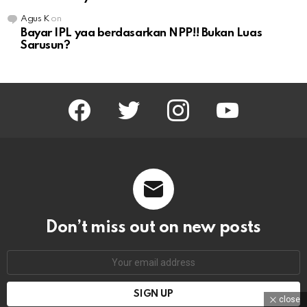
Agus K
on
Bayar IPL yaa berdasarkan NPP!! Bukan Luas
Sarusun?
facebook
twitter
instagram
youtube
Don’t miss out on new posts
Email
address:
close