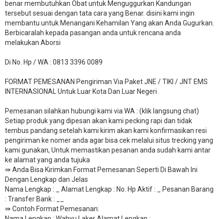
benar membutuhkan Obat untuk Menguggurkan Kandungan
tersebut sesuai dengan tata cara yang Benar. disini kami ingin
membantu untuk Menangani Kehamilan Yang akan Anda Gugurkan.
Berbicaralah kepada pasangan anda untuk rencana anda
melakukan Aborsi
Di No. Hp / WA : 0813 3396 0089
FORMAT PEMESANAN Pengiriman Via Paket JNE / TIKI / JNT EMS
INTERNASIONAL Untuk Luar Kota Dan Luar Negeri
Pemesanan silahkan hubungi kami via WA : (klik langsung chat)
Setiap produk yang dipesan akan kami pecking rapi dan tidak
tembus pandang setelah kami kirim akan kami konfirmasikan resi
pengiriman ke nomer anda agar bisa cek melalui situs trecking yang
kami gunakan, Untuk memastikan pesanan anda sudah kami antar
ke alamat yang anda tujuka
⇛ Anda Bisa Kirimkan Format Pemesanan Seperti Di Bawah Ini
Dengan Lengkap dan Jelas
Nama Lengkap : _ Alamat Lengkap : No. Hp Aktif : _ Pesanan Barang
: Transfer Bank : __
​⇛ Contoh Format Pemesanan:
Nama Lengkap : Wahyu Laker Alamat Lengkap :