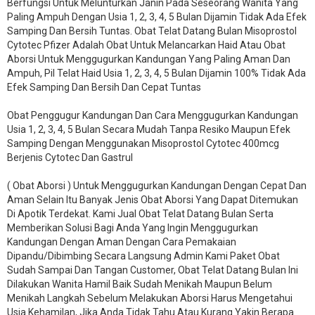
Berfungsi Untuk Melunturkan Janin Pada Seseorang Wanita Yang
Paling Ampuh Dengan Usia 1, 2, 3, 4, 5 Bulan Dijamin Tidak Ada Efek
Samping Dan Bersih Tuntas. Obat Telat Datang Bulan Misoprostol
Cytotec Pfizer Adalah Obat Untuk Melancarkan Haid Atau Obat
Aborsi Untuk Menggugurkan Kandungan Yang Paling Aman Dan
Ampuh, Pil Telat Haid Usia 1, 2, 3, 4, 5 Bulan Dijamin 100% Tidak Ada
Efek Samping Dan Bersih Dan Cepat Tuntas
Obat Penggugur Kandungan Dan Cara Menggugurkan Kandungan
Usia 1, 2, 3, 4, 5 Bulan Secara Mudah Tanpa Resiko Maupun Efek
Samping Dengan Menggunakan Misoprostol Cytotec 400mcg
Berjenis Cytotec Dan Gastrul
( Obat Aborsi ) Untuk Menggugurkan Kandungan Dengan Cepat Dan
Aman Selain Itu Banyak Jenis Obat Aborsi Yang Dapat Ditemukan
Di Apotik Terdekat. Kami Jual Obat Telat Datang Bulan Serta
Memberikan Solusi Bagi Anda Yang Ingin Menggugurkan
Kandungan Dengan Aman Dengan Cara Pemakaian
Dipandu/Dibimbing Secara Langsung Admin Kami Paket Obat
Sudah Sampai Dan Tangan Customer, Obat Telat Datang Bulan Ini
Dilakukan Wanita Hamil Baik Sudah Menikah Maupun Belum
Menikah Langkah Sebelum Melakukan Aborsi Harus Mengetahui
Usia Kehamilan, Jika Anda Tidak Tahu Atau Kurang Yakin Berapa