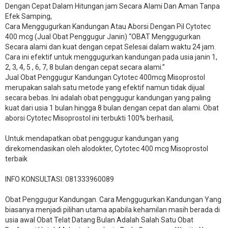
Dengan Cepat Dalam Hitungan jam Secara Alami Dan Aman Tanpa
Efek Samping,
Cara Menggugurkan Kandungan Atau Aborsi Dengan Pil Cytotec
400 mcg (Jual Obat Penggugur Janin) “OBAT Menggugurkan
Secara alami dan kuat dengan cepat Selesai dalam waktu 24 jam.
Cara ini efektif untuk menggugurkan kandungan pada usia janin 1,
2, 3, 4, 5 , 6, 7, 8 bulan dengan cepat secara alami.”
Jual Obat Penggugur Kandungan Cytotec 400mcg Misoprostol
merupakan salah satu metode yang efektif namun tidak dijual
secara bebas. Ini adalah obat penggugur kandungan yang paling
kuat dari usia 1 bulan hingga 8 bulan dengan cepat dan alami. Obat
aborsi Cytotec Misoprostol ini terbukti 100% berhasil,
Untuk mendapatkan obat penggugur kandungan yang
direkomendasikan oleh alodokter, Cytotec 400 mcg Misoprostol
terbaik
INFO KONSULTASI: 081333960089
​Obat Penggugur Kandungan. Cara Menggugurkan Kandungan Yang
biasanya menjadi pilihan utama apabila kehamilan masih berada di
usia awal Obat Telat Datang Bulan Adalah Salah Satu Obat