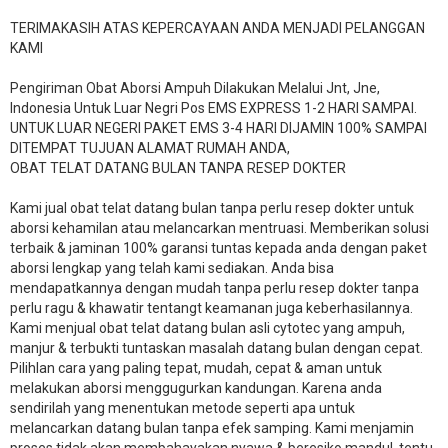
TERIMAKASIH ATAS KEPERCAYAAN ANDA MENJADI PELANGGAN
KAMI
Pengiriman Obat Aborsi Ampuh Dilakukan Melalui Jnt, Jne,
Indonesia Untuk Luar Negri Pos EMS EXPRESS 1-2 HARI SAMPAI.
UNTUK LUAR NEGERI PAKET EMS 3-4 HARI DIJAMIN 100% SAMPAI
DITEMPAT TUJUAN ALAMAT RUMAH ANDA,
OBAT TELAT DATANG BULAN TANPA RESEP DOKTER
Kami jual obat telat datang bulan tanpa perlu resep dokter untuk
aborsi kehamilan atau melancarkan mentruasi. Memberikan solusi
terbaik & jaminan 100% garansi tuntas kepada anda dengan paket
aborsi lengkap yang telah kami sediakan. Anda bisa
mendapatkannya dengan mudah tanpa perlu resep dokter tanpa
perlu ragu & khawatir tentangt keamanan juga keberhasilannya.
Kami menjual obat telat datang bulan asli cytotec yang ampuh,
manjur & terbukti tuntaskan masalah datang bulan dengan cepat.
Pilihlan cara yang paling tepat, mudah, cepat & aman untuk
melakukan aborsi menggugurkan kandungan. Karena anda
sendirilah yang menentukan metode seperti apa untuk
melancarkan datang bulan tanpa efek samping. Kami menjamin
proses tidak akan membahayakan nyawa & beresiko mandul, tentu