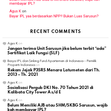
membayar IPL?
Agus K
on
Bayar IPL yaa berdasarkan NPP!! Bukan Luas Sarusun?
RECENT COMMENTS
Agus K
on
Jangan terima Unit Sarusun jika belum terbit “ada”
Sertifikat Laik Fungsi (SLF)
Biaya IPL dan Sinking Fund Apartemen di Indonesia – Pemilik
Properti Indonesia
on
Rekam Jejak P3SRS Menara Latumeten dari Th.
2013 – Th. 2021
Agus K
on
Sosialisasi Pergub DKI No. 70 Tahun 2021 di
Kalibata City Tower A s/d E
Agus K
on
Belum Memiliki AJB atau SHM/SKBG Sarusun, wajib
kah membayar IPL?