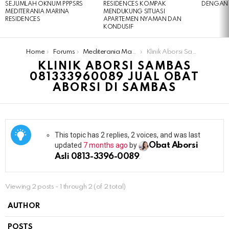
SEJUMLAH OKNUM PPPSRS
RESIDENCES KOMPAK
DENGAN 
MEDITERANIA MARINA
MENDUKUNG SITUASI
RESIDENCES
APARTEMEN NYAMAN DAN
KONDUSIF
You are here:
Home
Forums
Mediterania Marina Residences
Klinik Aborsi Sambas 081333960089 Jual Obat Aborsi Di Sambas
KLINIK ABORSI SAMBAS
081333960089 JUAL OBAT
ABORSI DI SAMBAS
This topic has 2 replies, 2 voices, and was last
updated
7 months ago
by
Obat Aborsi
Asli 0813-3396-0089
.
Viewing 2 posts - 1 through 2 (of 2 total)
AUTHOR
POSTS