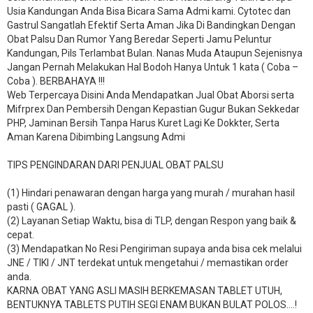
Usia Kandungan Anda Bisa Bicara Sama Admi kami. Cytotec dan
Gastrul Sangatlah Efektif Serta Aman Jika Di Bandingkan Dengan
Obat Palsu Dan Rumor Yang Beredar Seperti Jamu Peluntur
Kandungan, Pils Terlambat Bulan. Nanas Muda Ataupun Sejenisnya
Jangan Pernah Melakukan Hal Bodoh Hanya Untuk 1 kata ( Coba –
Coba ). BERBAHAYA !!!
Web Terpercaya Disini Anda Mendapatkan Jual Obat Aborsi serta
Mifrprex Dan Pembersih Dengan Kepastian Gugur Bukan Sekkedar
PHP, Jaminan Bersih Tanpa Harus Kuret Lagi Ke Dokkter, Serta
Aman Karena Dibimbing Langsung Admi
TIPS PENGINDARAN DARI PENJUAL OBAT PALSU
(1) Hindari penawaran dengan harga yang murah / murahan hasil
pasti ( GAGAL ).
(2) Layanan Setiap Waktu, bisa di TLP, dengan Respon yang baik &
cepat.
(3) Mendapatkan No Resi Pengiriman supaya anda bisa cek melalui
JNE / TIKI / JNT terdekat untuk mengetahui / memastikan order
anda.
KARNA OBAT YANG ASLI MASIH BERKEMASAN TABLET UTUH,
BENTUKNYA TABLETS PUTIH SEGI ENAM BUKAN BULAT POLOS….!