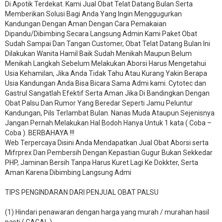
Di Apotik Terdekat. Kami Jual Obat Telat Datang Bulan Serta
Memberikan Solusi Bagi Anda Yang Ingin Menggugurkan
Kandungan Dengan Aman Dengan Cara Pemakaian
Dipandu/Dibimbing Secara Langsung Admin Kami Paket Obat
Sudah Sampai Dan Tangan Customer, Obat Telat Datang Bulan Ini
Dilakukan Wanita Hamil Baik Sudah Menikah Maupun Belum
Menikah Langkah Sebelum Melakukan Aborsi Harus Mengetahui
Usia Kehamilan, Jika Anda Tidak Tahu Atau Kurang Yakin Berapa
Usia Kandungan Anda Bisa Bicara Sama Admi kami. Cytotec dan
Gastrul Sangatlah Efektif Serta Aman Jika Di Bandingkan Dengan
Obat Palsu Dan Rumor Yang Beredar Seperti Jamu Peluntur
Kandungan, Pils Terlambat Bulan. Nanas Muda Ataupun Sejenisnya
Jangan Pernah Melakukan Hal Bodoh Hanya Untuk 1 kata ( Coba –
Coba ). BERBAHAYA !!!
Web Terpercaya Disini Anda Mendapatkan Jual Obat Aborsi serta
Mifrprex Dan Pembersih Dengan Kepastian Gugur Bukan Sekkedar
PHP, Jaminan Bersih Tanpa Harus Kuret Lagi Ke Dokkter, Serta
Aman Karena Dibimbing Langsung Admi
TIPS PENGINDARAN DARI PENJUAL OBAT PALSU
(1) Hindari penawaran dengan harga yang murah / murahan hasil
pasti ( GAGAL ).