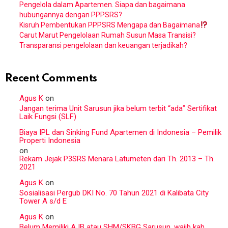
Pengelola dalam Apartemen. Siapa dan bagaimana
hubungannya dengan PPPSRS?
Kisruh Pembentukan PPPSRS Mengapa dan Bagaimana
Carut Marut Pengelolaan Rumah Susun Masa Transisi?
Transparansi pengelolaan dan keuangan terjadikah?
Recent Comments
Agus K
on
Jangan terima Unit Sarusun jika belum terbit “ada” Sertifikat
Laik Fungsi (SLF)
Biaya IPL dan Sinking Fund Apartemen di Indonesia – Pemilik
Properti Indonesia
on
Rekam Jejak P3SRS Menara Latumeten dari Th. 2013 – Th.
2021
Agus K
on
Sosialisasi Pergub DKI No. 70 Tahun 2021 di Kalibata City
Tower A s/d E
Agus K
on
Belum Memiliki AJB atau SHM/SKBG Sarusun, wajib kah