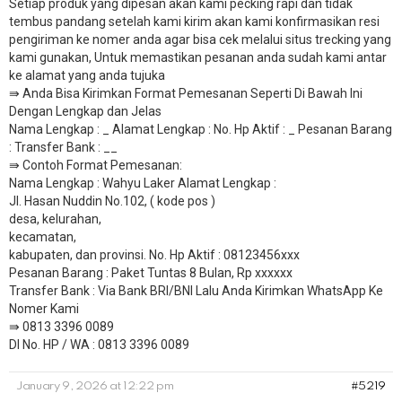
Setiap produk yang dipesan akan kami pecking rapi dan tidak
tembus pandang setelah kami kirim akan kami konfirmasikan resi
pengiriman ke nomer anda agar bisa cek melalui situs trecking yang
kami gunakan, Untuk memastikan pesanan anda sudah kami antar
ke alamat yang anda tujuka
⇛ Anda Bisa Kirimkan Format Pemesanan Seperti Di Bawah Ini
Dengan Lengkap dan Jelas
Nama Lengkap : _ Alamat Lengkap : No. Hp Aktif : _ Pesanan Barang
: Transfer Bank : __
​⇛ Contoh Format Pemesanan:
Nama Lengkap : Wahyu Laker Alamat Lengkap :
Jl. Hasan Nuddin No.102, ( kode pos )
desa, kelurahan,
kecamatan,
kabupaten, dan provinsi. No. Hp Aktif : 08123456xxx
Pesanan Barang : Paket Tuntas 8 Bulan, Rp xxxxxx
​Transfer Bank : Via Bank BRI/BNI Lalu Anda Kirimkan WhatsApp Ke
Nomer Kami
⇛ 0813 3396 0089
DI No. HP / WA : 0813 3396 0089
January 9, 2026 at 12:22 pm
#5219