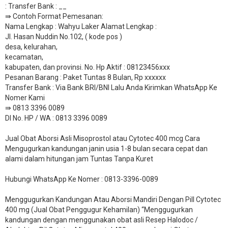
: Transfer Bank : __
​⇛ Contoh Format Pemesanan:
Nama Lengkap : Wahyu Laker Alamat Lengkap :
Jl. Hasan Nuddin No.102, ( kode pos )
desa, kelurahan,
kecamatan,
kabupaten, dan provinsi. No. Hp Aktif : 08123456xxx
Pesanan Barang : Paket Tuntas 8 Bulan, Rp xxxxxx
​Transfer Bank : Via Bank BRI/BNI Lalu Anda Kirimkan WhatsApp Ke
Nomer Kami
⇛ 0813 3396 0089
DI No. HP / WA : 0813 3396 0089
Jual Obat Aborsi Asli Misoprostol atau Cytotec 400 mcg Cara
Mengugurkan kandungan janin usia 1-8 bulan secara cepat dan
alami dalam hitungan jam Tuntas Tanpa Kuret
Hubungi WhatsApp Ke Nomer : 0813-3396-0089​
Menggugurkan Kandungan Atau Aborsi Mandiri Dengan Pill Cytotec
400 mg (Jual Obat Penggugur Kehamilan) “Menggugurkan
kandungan dengan menggunakan obat asli Resep Halodoc /