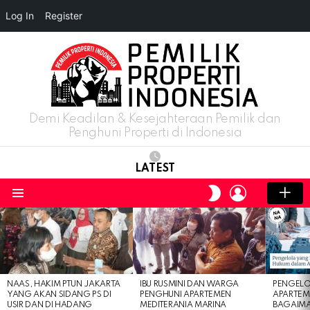
Log In
Register
Demi Keadilan & Kesejahteraan Pemilik dan
Penghuni Properti di Indonesia
LATEST
LOGIN
SWITCH
SKIN
Menu
LATEST
STORIES
NAAS, HAKIM PTUN JAKARTA
IBU RUSMINI DAN WARGA
PENGELO
YANG AKAN SIDANG PS DI
PENGHUNI APARTEMEN
APARTEM
USIR DAN DI HADANG
MEDITERANIA MARINA
BAGAIM