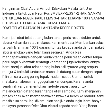
Pengiriman Obat Aborsi Ampuh Dilakukan Melalui Jnt, Jne,
Indonesia Untuk Luar Negri Pos EMS EXPRESS 1-2 HARI SAMPAI.
UNTUK LUAR NEGERI PAKET EMS 3-4 HARI DIJAMIN 100% SAMPAI
DITEMPAT TUJUAN ALAMAT RUMAH ANDA,
OBAT TELAT DATANG BULAN TANPA RESEP DOKTER
Kami jual obat telat datang bulan tanpa perlu resep dokter untuk
aborsi kehamilan atau melancarkan mentruasi. Memberikan solusi
terbaik & jaminan 100% garansi tuntas kepada anda dengan paket
aborsi lengkap yang telah kami sediakan. Anda bisa
mendapatkannya dengan mudah tanpa perlu resep dokter tanpa
perlu ragu & khawatir tentangt keamanan juga keberhasilannya.
Kami menjual obat telat datang bulan asli cytotec yang ampuh,
manjur & terbukti tuntaskan masalah datang bulan dengan cepat.
Pilihlan cara yang paling tepat, mudah, cepat & aman untuk
melakukan aborsi menggugurkan kandungan. Karena anda
sendirilah yang menentukan metode seperti apa untuk
melancarkan datang bulan tanpa efek samping. Kami menjamin
proses tidak akan membahayakan nyawa & beresiko mandul, tentu
masih bisa hamil lagi dikemudian hari jika anda ingin. Kami hanya
melayani pesanan Oder Obat Aborsi kepada anda Yang Benar-