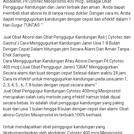
Alodokter, Pil Cytotec Misoprostol 400 mcg , sebagai Obat
Penggugur Kandungan dan Janin terbaik dan aman . Anda dapat
membeli obat aborsi ini di tanpa resep dokter. Dengan cara ini, Anda
dapat menggugurkan kandungan dengan cepat dan efektif dalam 1
Hari Gugur TUNTAS .”
Jual Obat Aborsi dan Obat Penggugur Kandungan Asli ( Cytotec dan
Gastrul ) Cara Menggugurkan Kandungan Janin Usia 1-8 Bulan
Dengan Cepat Dalam Hitungan jam Secara Alami Dan Aman Tanpa
Efek Samping,
Cara Menggugurkan Kandungan Atau Aborsi Dengan Pil Cytotec
400 mcg (Jual Obat Penggugur Janin) “OBAT Menggugurkan
Secara alami dan kuat dengan cepat Selesai dalam waktu 24 jam.
Cara ini efektif untuk menggugurkan kandungan pada usia janin 1,
2, 3, 4, 5 , 6, 7, 8 bulan dengan cepat secara alami.”
Jual Obat Penggugur Kandungan Cytotec 400mcg Misoprostol
merupakan salah satu metode yang efektif namun tidak dijual
secara bebas. Ini adalah obat penggugur kandungan yang paling
kuat dari usia 1 bulan hingga 8 bulan dengan cepat dan alami. Obat
aborsi Cytotec Misoprostol ini terbukti 100% berhasil,
Untuk mendapatkan obat penggugur kandungan yang
direkomendasikan oleh alodokter, Cytotec 400 mcg Misoprostol