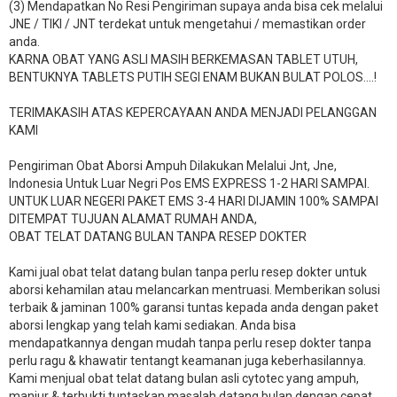
(3) Mendapatkan No Resi Pengiriman supaya anda bisa cek melalui
JNE / TIKI / JNT terdekat untuk mengetahui / memastikan order
anda.
KARNA OBAT YANG ASLI MASIH BERKEMASAN TABLET UTUH,
BENTUKNYA TABLETS PUTIH SEGI ENAM BUKAN BULAT POLOS….!
TERIMAKASIH ATAS KEPERCAYAAN ANDA MENJADI PELANGGAN
KAMI
Pengiriman Obat Aborsi Ampuh Dilakukan Melalui Jnt, Jne,
Indonesia Untuk Luar Negri Pos EMS EXPRESS 1-2 HARI SAMPAI.
UNTUK LUAR NEGERI PAKET EMS 3-4 HARI DIJAMIN 100% SAMPAI
DITEMPAT TUJUAN ALAMAT RUMAH ANDA,
OBAT TELAT DATANG BULAN TANPA RESEP DOKTER
Kami jual obat telat datang bulan tanpa perlu resep dokter untuk
aborsi kehamilan atau melancarkan mentruasi. Memberikan solusi
terbaik & jaminan 100% garansi tuntas kepada anda dengan paket
aborsi lengkap yang telah kami sediakan. Anda bisa
mendapatkannya dengan mudah tanpa perlu resep dokter tanpa
perlu ragu & khawatir tentangt keamanan juga keberhasilannya.
Kami menjual obat telat datang bulan asli cytotec yang ampuh,
manjur & terbukti tuntaskan masalah datang bulan dengan cepat.