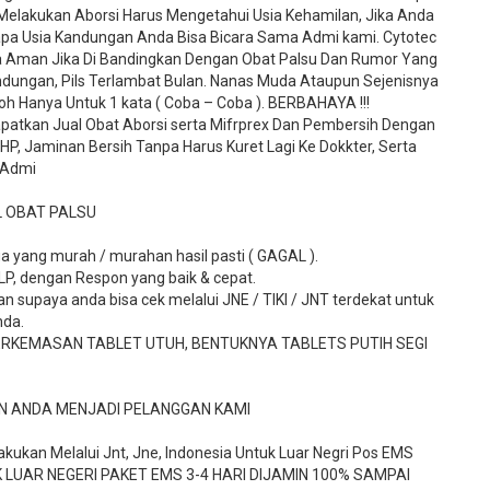
elakukan Aborsi Harus Mengetahui Usia Kehamilan, Jika Anda
apa Usia Kandungan Anda Bisa Bicara Sama Admi kami. Cytotec
rta Aman Jika Di Bandingkan Dengan Obat Palsu Dan Rumor Yang
ndungan, Pils Terlambat Bulan. Nanas Muda Ataupun Sejenisnya
h Hanya Untuk 1 kata ( Coba – Coba ). BERBAHAYA !!!
patkan Jual Obat Aborsi serta Mifrprex Dan Pembersih Dengan
P, Jaminan Bersih Tanpa Harus Kuret Lagi Ke Dokkter, Serta
 Admi
L OBAT PALSU
a yang murah / murahan hasil pasti ( GAGAL ).
TLP, dengan Respon yang baik & cepat.
 supaya anda bisa cek melalui JNE / TIKI / JNT terdekat untuk
nda.
ERKEMASAN TABLET UTUH, BENTUKNYA TABLETS PUTIH SEGI
N ANDA MENJADI PELANGGAN KAMI
kukan Melalui Jnt, Jne, Indonesia Untuk Luar Negri Pos EMS
 LUAR NEGERI PAKET EMS 3-4 HARI DIJAMIN 100% SAMPAI