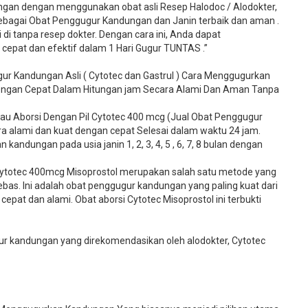
gan dengan menggunakan obat asli Resep Halodoc / Alodokter,
 sebagai Obat Penggugur Kandungan dan Janin terbaik dan aman .
 di tanpa resep dokter. Dengan cara ini, Anda dapat
pat dan efektif dalam 1 Hari Gugur TUNTAS .”
ur Kandungan Asli ( Cytotec dan Gastrul ) Cara Menggugurkan
Dengan Cepat Dalam Hitungan jam Secara Alami Dan Aman Tanpa
u Aborsi Dengan Pil Cytotec 400 mcg (Jual Obat Penggugur
 alami dan kuat dengan cepat Selesai dalam waktu 24 jam.
kandungan pada usia janin 1, 2, 3, 4, 5 , 6, 7, 8 bulan dengan
ytotec 400mcg Misoprostol merupakan salah satu metode yang
bebas. Ini adalah obat penggugur kandungan yang paling kuat dari
cepat dan alami. Obat aborsi Cytotec Misoprostol ini terbukti
 kandungan yang direkomendasikan oleh alodokter, Cytotec