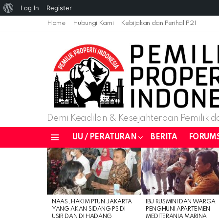
About
Log In
Register
WordPress
Home
Hubungi Kami
Kebijakan dan Perihal P2I
Demi Keadilan & Kesejahteraan Pemilik da
UU / PERATURAN
BERITA
FORUM
Menu
LATEST
STORIES
NAAS, HAKIM PTUN JAKARTA
IBU RUSMINI DAN WARGA
YANG AKAN SIDANG PS DI
PENGHUNI APARTEMEN
USIR DAN DI HADANG
MEDITERANIA MARINA