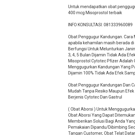
Untuk mendapatkan obat penggugur
400 mcg Misoprostol terbaik
INFO KONSULTASI: 081333960089
​Obat Penggugur Kandungan. Cara
apabila kehamilan masih berada di
Berfungsi Untuk Melunturkan Jani
3, 4, 5 Bulan Dijamin Tidak Ada Ef
Misoprostol Cytotec Pfizer Adalah
Menggugurkan Kandungan Yang Palin
Dijamin 100% Tidak Ada Efek Samp
Obat Penggugur Kandungan Dan Car
Mudah Tanpa Resiko Maupun Efek
Berjenis Cytotec Dan Gastrul
( Obat Aborsi ) Untuk Menggugurk
Obat Aborsi Yang Dapat Ditemukan 
Memberikan Solusi Bagi Anda Ya
Pemakaian Dipandu/Dibimbing Sec
Tangan Customer, Obat Telat Data