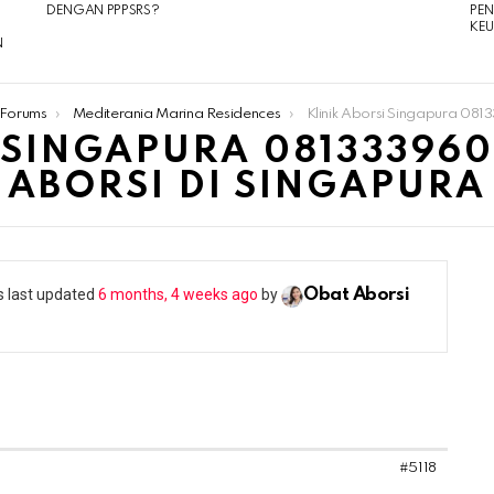
DENGAN PPPSRS?
PE
KE
N
Forums
Mediterania Marina Residences
Klinik Aborsi Singapura 081333960089 Jual Obat Aborsi
 SINGAPURA 08133396
ABORSI DI SINGAPURA
as last updated
6 months, 4 weeks ago
by
Obat Aborsi
#5118