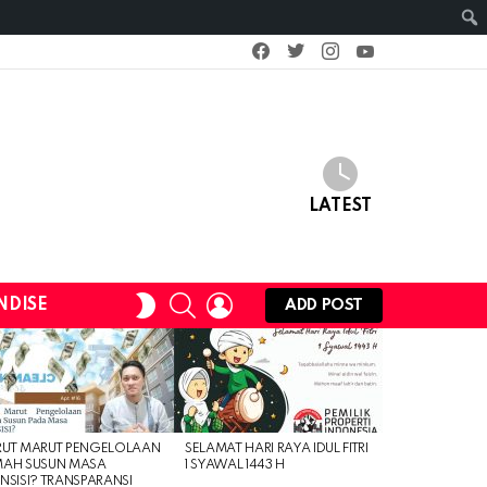
facebook
twitter
instagram
youtube
LATEST
SEARCH
LOGIN
SWITCH
NDISE
ADD POST
SKIN
RUT MARUT PENGELOLAAN
SELAMAT HARI RAYA IDUL FITRI
MAH SUSUN MASA
1 SYAWAL 1443 H
NSISI? TRANSPARANSI