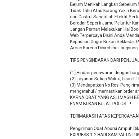
Belum Menikah Langkah Sebelum M
Tidak Tahu Atau Kurang Yakin Ber
dan Gastrul Sangatlah Efektif Se
Beredar Seperti Jamu Peluntur Ka
Jangan Pernah Melakukan Hal Bodo
Web Terpercaya Disini Anda Menda
Kepastian Gugur Bukan Sekkedar PH
Aman Karena Dibimbing Langsung
TIPS PENGINDARAN DARI PENJUA
(1) Hindari penawaran dengan harg
(2) Layanan Setiap Waktu, bisa di 
(3) Mendapatkan No Resi Pengiriman
mengetahui / memastikan order a
KARNA OBAT YANG ASLI MASIH B
ENAM BUKAN BULAT POLOS….!
TERIMAKASIH ATAS KEPERCAYAA
Pengiriman Obat Aborsi Ampuh Dila
EXPRESS 1-2 HARI SAMPAI. UNTUK