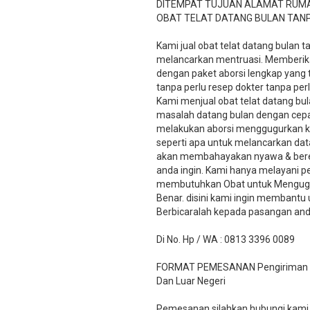
DITEMPAT TUJUAN ALAMAT RUM
OBAT TELAT DATANG BULAN TAN
Kami jual obat telat datang bulan 
melancarkan mentruasi. Memberika
dengan paket aborsi lengkap yang
tanpa perlu resep dokter tanpa pe
Kami menjual obat telat datang bul
masalah datang bulan dengan cepat
melakukan aborsi menggugurkan k
seperti apa untuk melancarkan dat
akan membahayakan nyawa & beresik
anda ingin. Kami hanya melayani 
membutuhkan Obat untuk Menguggu
Benar. disini kami ingin membant
Berbicaralah kepada pasangan and
Di No. Hp / WA : 0813 3396 0089
FORMAT PEMESANAN Pengiriman Via
Dan Luar Negeri
Pemesanan silahkan hubungi kami v