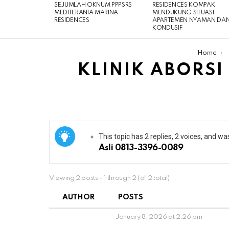
SEJUMLAH OKNUM PPPSRS
RESIDENCES KOMPAK
MEDITERANIA MARINA
MENDUKUNG SITUASI
RESIDENCES
APARTEMEN NYAMAN DA
KONDUSIF
You are here:
Home
KLINIK ABORSI
This topic has 2 replies, 2 voices, and w
Asli 0813-3396-0089
.
Viewing 2 posts - 1 through 2 (of 2 total)
AUTHOR
POSTS
January 8, 2026 at 2:26 pm