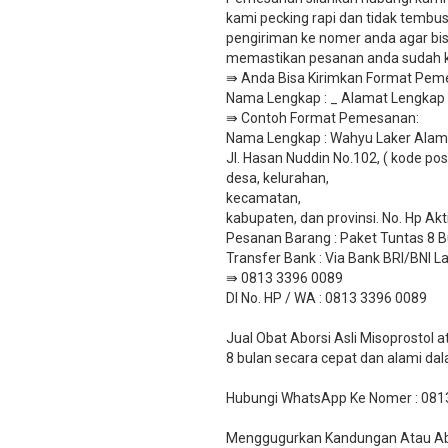
kami pecking rapi dan tidak tembus
pengiriman ke nomer anda agar bisa
memastikan pesanan anda sudah ka
⇛ Anda Bisa Kirimkan Format Peme
Nama Lengkap : _ Alamat Lengkap : 
​⇛ Contoh Format Pemesanan:
Nama Lengkap : Wahyu Laker Alama
Jl. Hasan Nuddin No.102, ( kode pos
desa, kelurahan,
kecamatan,
kabupaten, dan provinsi. No. Hp Ak
Pesanan Barang : Paket Tuntas 8 B
​Transfer Bank : Via Bank BRI/BNI
⇛ 0813 3396 0089
DI No. HP / WA : 0813 3396 0089
Jual Obat Aborsi Asli Misoprostol
8 bulan secara cepat dan alami da
Hubungi WhatsApp Ke Nomer : 081
Menggugurkan Kandungan Atau Abor