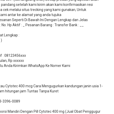
 pandang setelah kami kirim akan kami konfirmasikan resi
 cek melalui situs trecking yang kami gunakan, Untuk
mi antar ke alamat yang anda tujuka
sanan Seperti Di Bawah Ini Dengan Lengkap dan Jelas
No. Hp Aktif : _ Pesanan Barang : Transfer Bank : __
t Lengkap :
 )
tif : 08123456xxx
ulan, Rp xxxxxx
 Lalu Anda Kirimkan WhatsApp Ke Nomer Kami
 atau Cytotec 400 mcg Cara Mengugurkan kandungan janin usia 1-
lam hitungan jam Tuntas Tanpa Kuret
3-3396-0089​
si Mandiri Dengan Pill Cytotec 400 mg (Jual Obat Penggugur