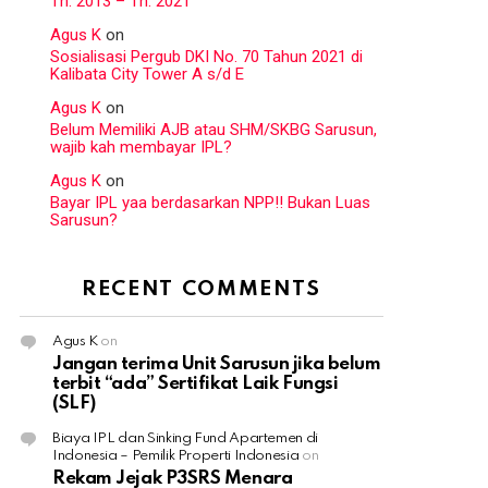
Th. 2013 – Th. 2021
Agus K
on
Sosialisasi Pergub DKI No. 70 Tahun 2021 di
Kalibata City Tower A s/d E
Agus K
on
Belum Memiliki AJB atau SHM/SKBG Sarusun,
wajib kah membayar IPL?
Agus K
on
Bayar IPL yaa berdasarkan NPP!! Bukan Luas
Sarusun?
RECENT COMMENTS
Agus K
on
Jangan terima Unit Sarusun jika belum
terbit “ada” Sertifikat Laik Fungsi
(SLF)
Biaya IPL dan Sinking Fund Apartemen di
Indonesia – Pemilik Properti Indonesia
on
Rekam Jejak P3SRS Menara