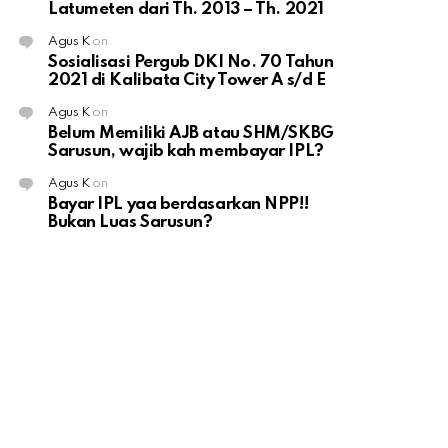
Latumeten dari Th. 2013 – Th. 2021
Agus K
on
Sosialisasi Pergub DKI No. 70 Tahun
2021 di Kalibata City Tower A s/d E
Agus K
on
Belum Memiliki AJB atau SHM/SKBG
Sarusun, wajib kah membayar IPL?
Agus K
on
Bayar IPL yaa berdasarkan NPP!!
Bukan Luas Sarusun?