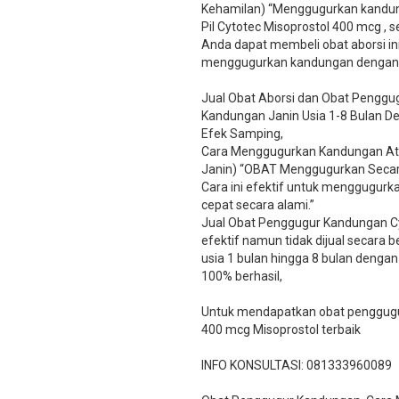
Kehamilan) “Menggugurkan kandun
Pil Cytotec Misoprostol 400 mcg ,
Anda dapat membeli obat aborsi ini
menggugurkan kandungan dengan ce
Jual Obat Aborsi dan Obat Penggug
Kandungan Janin Usia 1-8 Bulan 
Efek Samping,
Cara Menggugurkan Kandungan Ata
Janin) “OBAT Menggugurkan Secara
Cara ini efektif untuk menggugurkan 
cepat secara alami.”
Jual Obat Penggugur Kandungan C
efektif namun tidak dijual secara 
usia 1 bulan hingga 8 bulan dengan 
100% berhasil,
Untuk mendapatkan obat penggugur
400 mcg Misoprostol terbaik
INFO KONSULTASI: 081333960089