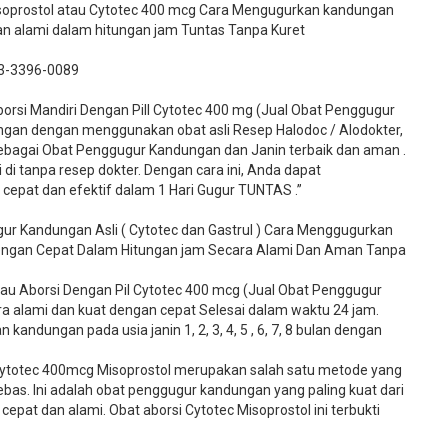
Misoprostol atau Cytotec 400 mcg Cara Mengugurkan kandungan
dan alami dalam hitungan jam Tuntas Tanpa Kuret
3-3396-0089​
si Mandiri Dengan Pill Cytotec 400 mg (Jual Obat Penggugur
gan dengan menggunakan obat asli Resep Halodoc / Alodokter,
 sebagai Obat Penggugur Kandungan dan Janin terbaik dan aman .
 di tanpa resep dokter. Dengan cara ini, Anda dapat
pat dan efektif dalam 1 Hari Gugur TUNTAS .”
ur Kandungan Asli ( Cytotec dan Gastrul ) Cara Menggugurkan
Dengan Cepat Dalam Hitungan jam Secara Alami Dan Aman Tanpa
u Aborsi Dengan Pil Cytotec 400 mcg (Jual Obat Penggugur
 alami dan kuat dengan cepat Selesai dalam waktu 24 jam.
kandungan pada usia janin 1, 2, 3, 4, 5 , 6, 7, 8 bulan dengan
ytotec 400mcg Misoprostol merupakan salah satu metode yang
bebas. Ini adalah obat penggugur kandungan yang paling kuat dari
cepat dan alami. Obat aborsi Cytotec Misoprostol ini terbukti