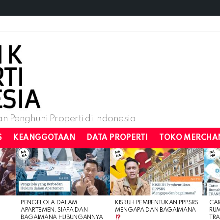
n Penghuni Properti di Indonesia
S
KEANGGOTAAN
DATA PROPERTI
TOKO MERCHA
PENGELOLA DALAM
KISRUH PEMBENTUKAN PPPSRS
CA
APARTEMEN. SIAPA DAN
MENGAPA DAN BAGAIMANA
RU
BAGAIMANA HUBUNGANNYA
TRA