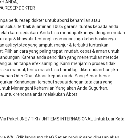
AH ANDA,
PA RESEP DOKTER
tanpa perlu resep dokter untuk aborsi kehamilan atau
n solusi terbaik & jaminan 100% garansi tuntas kepada anda
 telah kami sediakan. Anda bisa mendapatkannya dengan mudah
rlu ragu & khawatir tentangt keamanan juga keberhasilannya.
an asli cytotec yang ampuh, manjur & terbukti tuntaskan
. Pilihlan cara yang paling tepat, mudah, cepat & aman untuk
andungan. Karena anda sendirilah yang menentukan metode
ang bulan tanpa efek samping. Kami menjamin proses tidak
o mandul, tentu masih bisa hamil lagi dikemudian hari jika
pesanan Oder Obat Aborsi kepada anda Yang Benar-benar
rkan Kandungan tersebut sesuai dengan tata cara yang
u untuk Menangani Kehamilan Yang akan Anda Gugurkan.
a untuk rencana anda melakukan Aborsi
 Paket JNE / TIKI / JNT EMS INTERNASIONAL Untuk Luar Kota
ia WA : (klik langsung chat) Setiap produk yang dipesan akan