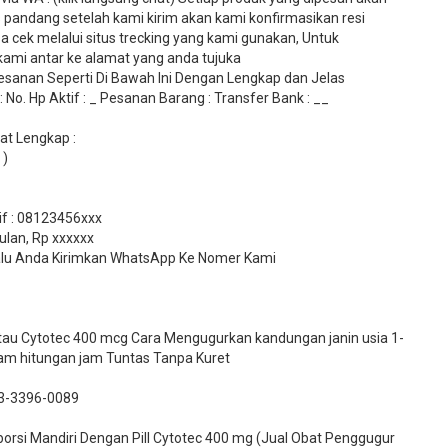
 pandang setelah kami kirim akan kami konfirmasikan resi
 cek melalui situs trecking yang kami gunakan, Untuk
mi antar ke alamat yang anda tujuka
sanan Seperti Di Bawah Ini Dengan Lengkap dan Jelas
No. Hp Aktif : _ Pesanan Barang : Transfer Bank : __
t Lengkap :
 )
tif : 08123456xxx
ulan, Rp xxxxxx
 Lalu Anda Kirimkan WhatsApp Ke Nomer Kami
 atau Cytotec 400 mcg Cara Mengugurkan kandungan janin usia 1-
lam hitungan jam Tuntas Tanpa Kuret
3-3396-0089​
si Mandiri Dengan Pill Cytotec 400 mg (Jual Obat Penggugur