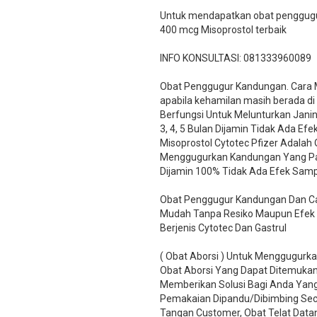
Untuk mendapatkan obat penggugur
400 mcg Misoprostol terbaik
INFO KONSULTASI: 081333960089
​Obat Penggugur Kandungan. Cara
apabila kehamilan masih berada di
Berfungsi Untuk Melunturkan Jani
3, 4, 5 Bulan Dijamin Tidak Ada Ef
Misoprostol Cytotec Pfizer Adalah
Menggugurkan Kandungan Yang Palin
Dijamin 100% Tidak Ada Efek Samp
Obat Penggugur Kandungan Dan Car
Mudah Tanpa Resiko Maupun Efek
Berjenis Cytotec Dan Gastrul
( Obat Aborsi ) Untuk Menggugurk
Obat Aborsi Yang Dapat Ditemukan 
Memberikan Solusi Bagi Anda Ya
Pemakaian Dipandu/Dibimbing Sec
Tangan Customer, Obat Telat Data