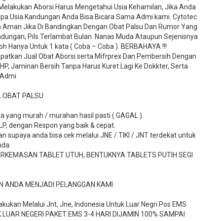
elakukan Aborsi Harus Mengetahui Usia Kehamilan, Jika Anda
apa Usia Kandungan Anda Bisa Bicara Sama Admi kami. Cytotec
rta Aman Jika Di Bandingkan Dengan Obat Palsu Dan Rumor Yang
ndungan, Pils Terlambat Bulan. Nanas Muda Ataupun Sejenisnya
h Hanya Untuk 1 kata ( Coba – Coba ). BERBAHAYA !!!
patkan Jual Obat Aborsi serta Mifrprex Dan Pembersih Dengan
P, Jaminan Bersih Tanpa Harus Kuret Lagi Ke Dokkter, Serta
 Admi
L OBAT PALSU
a yang murah / murahan hasil pasti ( GAGAL ).
TLP, dengan Respon yang baik & cepat.
 supaya anda bisa cek melalui JNE / TIKI / JNT terdekat untuk
nda.
ERKEMASAN TABLET UTUH, BENTUKNYA TABLETS PUTIH SEGI
N ANDA MENJADI PELANGGAN KAMI
kukan Melalui Jnt, Jne, Indonesia Untuk Luar Negri Pos EMS
 LUAR NEGERI PAKET EMS 3-4 HARI DIJAMIN 100% SAMPAI