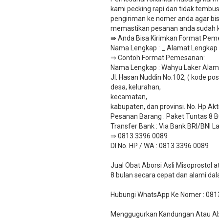
kami pecking rapi dan tidak tembus
pengiriman ke nomer anda agar bisa
memastikan pesanan anda sudah ka
⇛ Anda Bisa Kirimkan Format Peme
Nama Lengkap : _ Alamat Lengkap : 
​⇛ Contoh Format Pemesanan:
Nama Lengkap : Wahyu Laker Alama
Jl. Hasan Nuddin No.102, ( kode pos
desa, kelurahan,
kecamatan,
kabupaten, dan provinsi. No. Hp Ak
Pesanan Barang : Paket Tuntas 8 B
​Transfer Bank : Via Bank BRI/BNI
⇛ 0813 3396 0089
DI No. HP / WA : 0813 3396 0089
Jual Obat Aborsi Asli Misoprostol
8 bulan secara cepat dan alami da
Hubungi WhatsApp Ke Nomer : 081
Menggugurkan Kandungan Atau Abor