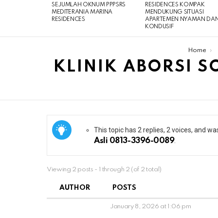
SEJUMLAH OKNUM PPPSRS
RESIDENCES KOMPAK
MEDITERANIA MARINA
MENDUKUNG SITUASI
RESIDENCES
APARTEMEN NYAMAN DA
KONDUSIF
You are here:
Home
KLINIK ABORSI S
This topic has 2 replies, 2 voices, and w
Asli 0813-3396-0089
.
Viewing 2 posts - 1 through 2 (of 2 total)
AUTHOR
POSTS
January 8, 2026 at 1:06 pm