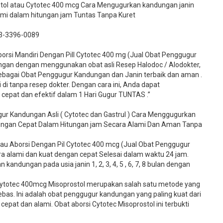
ostol atau Cytotec 400 mcg Cara Mengugurkan kandungan janin
lami dalam hitungan jam Tuntas Tanpa Kuret
3-3396-0089​
si Mandiri Dengan Pill Cytotec 400 mg (Jual Obat Penggugur
gan dengan menggunakan obat asli Resep Halodoc / Alodokter,
 sebagai Obat Penggugur Kandungan dan Janin terbaik dan aman .
 di tanpa resep dokter. Dengan cara ini, Anda dapat
pat dan efektif dalam 1 Hari Gugur TUNTAS .”
ur Kandungan Asli ( Cytotec dan Gastrul ) Cara Menggugurkan
Dengan Cepat Dalam Hitungan jam Secara Alami Dan Aman Tanpa
u Aborsi Dengan Pil Cytotec 400 mcg (Jual Obat Penggugur
 alami dan kuat dengan cepat Selesai dalam waktu 24 jam.
kandungan pada usia janin 1, 2, 3, 4, 5 , 6, 7, 8 bulan dengan
ytotec 400mcg Misoprostol merupakan salah satu metode yang
bebas. Ini adalah obat penggugur kandungan yang paling kuat dari
cepat dan alami. Obat aborsi Cytotec Misoprostol ini terbukti