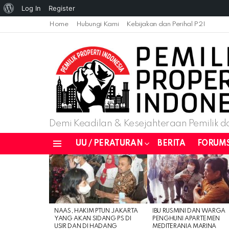
About
Log In
Register
WordPress
Home
Hubungi Kami
Kebijakan dan Perihal P2I
Demi Keadilan & Kesejahteraan Pemilik da
UU / PERATURAN
BERITA
FORUM
Menu
LATEST
STORIES
NAAS, HAKIM PTUN JAKARTA
IBU RUSMINI DAN WARGA
YANG AKAN SIDANG PS DI
PENGHUNI APARTEMEN
USIR DAN DI HADANG
MEDITERANIA MARINA