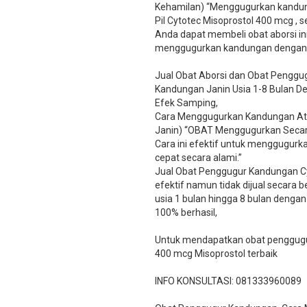
Kehamilan) “Menggugurkan kandun
Pil Cytotec Misoprostol 400 mcg ,
Anda dapat membeli obat aborsi ini
menggugurkan kandungan dengan ce
Jual Obat Aborsi dan Obat Penggug
Kandungan Janin Usia 1-8 Bulan 
Efek Samping,
Cara Menggugurkan Kandungan Ata
Janin) “OBAT Menggugurkan Secara
Cara ini efektif untuk menggugurkan 
cepat secara alami.”
Jual Obat Penggugur Kandungan C
efektif namun tidak dijual secara 
usia 1 bulan hingga 8 bulan dengan 
100% berhasil,
Untuk mendapatkan obat penggugur
400 mcg Misoprostol terbaik
INFO KONSULTASI: 081333960089