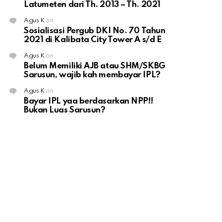
Latumeten dari Th. 2013 – Th. 2021
Agus K
on
Sosialisasi Pergub DKI No. 70 Tahun
2021 di Kalibata City Tower A s/d E
Agus K
on
Belum Memiliki AJB atau SHM/SKBG
Sarusun, wajib kah membayar IPL?
Agus K
on
Bayar IPL yaa berdasarkan NPP!!
Bukan Luas Sarusun?