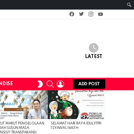
facebook
twitter
instagram
youtube
LATEST
SEARCH
LOGIN
SWITCH
NDISE
ADD POST
SKIN
RUT MARUT PENGELOLAAN
SELAMAT HARI RAYA IDUL FITRI
MAH SUSUN MASA
1 SYAWAL 1443 H
NSISI? TRANSPARANSI