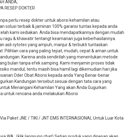
AH ANDA,
PA RESEP DOKTER
tanpa perlu resep dokter untuk aborsi kehamilan atau
n solusi terbaik & jaminan 100% garansi tuntas kepada anda
 telah kami sediakan. Anda bisa mendapatkannya dengan mudah
rlu ragu & khawatir tentangt keamanan juga keberhasilannya.
an asli cytotec yang ampuh, manjur & terbukti tuntaskan
. Pilihlan cara yang paling tepat, mudah, cepat & aman untuk
andungan. Karena anda sendirilah yang menentukan metode
ang bulan tanpa efek samping. Kami menjamin proses tidak
o mandul, tentu masih bisa hamil lagi dikemudian hari jika
pesanan Oder Obat Aborsi kepada anda Yang Benar-benar
rkan Kandungan tersebut sesuai dengan tata cara yang
u untuk Menangani Kehamilan Yang akan Anda Gugurkan.
a untuk rencana anda melakukan Aborsi
 Paket JNE / TIKI / JNT EMS INTERNASIONAL Untuk Luar Kota
ia WA : (klik langsung chat) Setiap produk yang dipesan akan