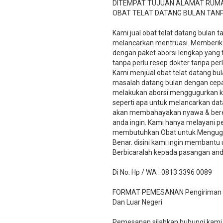
DITEMPAT TUJUAN ALAMAT RUM
OBAT TELAT DATANG BULAN TAN
Kami jual obat telat datang bulan 
melancarkan mentruasi. Memberika
dengan paket aborsi lengkap yang
tanpa perlu resep dokter tanpa pe
Kami menjual obat telat datang bul
masalah datang bulan dengan cepat
melakukan aborsi menggugurkan k
seperti apa untuk melancarkan dat
akan membahayakan nyawa & beresik
anda ingin. Kami hanya melayani 
membutuhkan Obat untuk Menguggu
Benar. disini kami ingin membant
Berbicaralah kepada pasangan and
Di No. Hp / WA : 0813 3396 0089
FORMAT PEMESANAN Pengiriman Via
Dan Luar Negeri
Pemesanan silahkan hubungi kami v