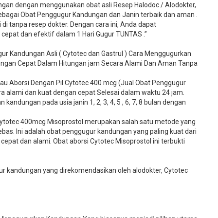
gan dengan menggunakan obat asli Resep Halodoc / Alodokter,
 sebagai Obat Penggugur Kandungan dan Janin terbaik dan aman .
 di tanpa resep dokter. Dengan cara ini, Anda dapat
pat dan efektif dalam 1 Hari Gugur TUNTAS .”
ur Kandungan Asli ( Cytotec dan Gastrul ) Cara Menggugurkan
Dengan Cepat Dalam Hitungan jam Secara Alami Dan Aman Tanpa
u Aborsi Dengan Pil Cytotec 400 mcg (Jual Obat Penggugur
 alami dan kuat dengan cepat Selesai dalam waktu 24 jam.
kandungan pada usia janin 1, 2, 3, 4, 5 , 6, 7, 8 bulan dengan
ytotec 400mcg Misoprostol merupakan salah satu metode yang
bebas. Ini adalah obat penggugur kandungan yang paling kuat dari
cepat dan alami. Obat aborsi Cytotec Misoprostol ini terbukti
 kandungan yang direkomendasikan oleh alodokter, Cytotec