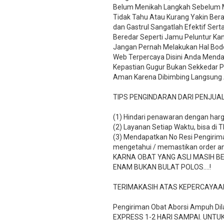
Belum Menikah Langkah Sebelum M
Tidak Tahu Atau Kurang Yakin Ber
dan Gastrul Sangatlah Efektif Se
Beredar Seperti Jamu Peluntur Ka
Jangan Pernah Melakukan Hal Bodo
Web Terpercaya Disini Anda Menda
Kepastian Gugur Bukan Sekkedar PH
Aman Karena Dibimbing Langsung
TIPS PENGINDARAN DARI PENJUA
(1) Hindari penawaran dengan harg
(2) Layanan Setiap Waktu, bisa di 
(3) Mendapatkan No Resi Pengiriman
mengetahui / memastikan order a
KARNA OBAT YANG ASLI MASIH B
ENAM BUKAN BULAT POLOS….!
TERIMAKASIH ATAS KEPERCAYAA
Pengiriman Obat Aborsi Ampuh Dila
EXPRESS 1-2 HARI SAMPAI. UNTUK