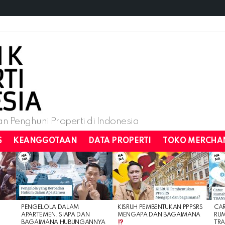
n Penghuni Properti di Indonesia
S
KEANGGOTAAN
DATA PROPERTI
TOKO MERCHA
PENGELOLA DALAM
KISRUH PEMBENTUKAN PPPSRS
CA
APARTEMEN. SIAPA DAN
MENGAPA DAN BAGAIMANA
RU
BAGAIMANA HUBUNGANNYA
TRA