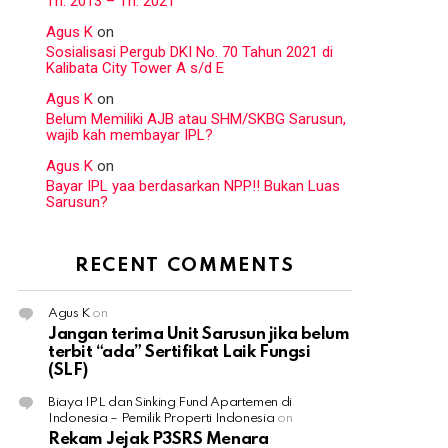
Th. 2013 – Th. 2021
Agus K
on
Sosialisasi Pergub DKI No. 70 Tahun 2021 di
Kalibata City Tower A s/d E
Agus K
on
Belum Memiliki AJB atau SHM/SKBG Sarusun,
wajib kah membayar IPL?
Agus K
on
Bayar IPL yaa berdasarkan NPP!! Bukan Luas
Sarusun?
RECENT COMMENTS
Agus K
on
Jangan terima Unit Sarusun jika belum
terbit “ada” Sertifikat Laik Fungsi
(SLF)
Biaya IPL dan Sinking Fund Apartemen di
Indonesia – Pemilik Properti Indonesia
on
Rekam Jejak P3SRS Menara