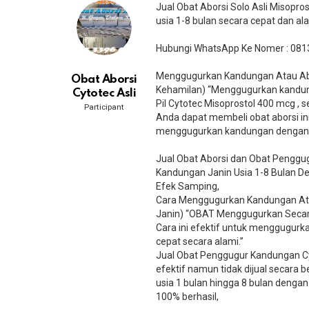
Jual Obat Aborsi Solo Asli Misopr
usia 1-8 bulan secara cepat dan a
Hubungi WhatsApp Ke Nomer : 081
Menggugurkan Kandungan Atau Abor
Obat Aborsi
Kehamilan) “Menggugurkan kandun
Cytotec Asli
Pil Cytotec Misoprostol 400 mcg ,
Participant
Anda dapat membeli obat aborsi ini
menggugurkan kandungan dengan ce
Jual Obat Aborsi dan Obat Penggug
Kandungan Janin Usia 1-8 Bulan 
Efek Samping,
Cara Menggugurkan Kandungan Ata
Janin) “OBAT Menggugurkan Secara
Cara ini efektif untuk menggugurkan 
cepat secara alami.”
Jual Obat Penggugur Kandungan C
efektif namun tidak dijual secara 
usia 1 bulan hingga 8 bulan dengan 
100% berhasil,