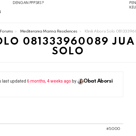
DENGAN PPPSRS?
PE
KE
N
Forums
Mediterania Marina Residences
Klinik Aborsi Solo 081333960089 Jual Obat Abo
OLO 081333960089 JUA
SOLO
as last updated
6 months, 4 weeks ago
by
Obat Aborsi
#5000