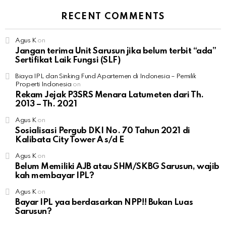
RECENT COMMENTS
Agus K
on
Jangan terima Unit Sarusun jika belum terbit “ada”
Sertifikat Laik Fungsi (SLF)
Biaya IPL dan Sinking Fund Apartemen di Indonesia – Pemilik
Properti Indonesia
on
Rekam Jejak P3SRS Menara Latumeten dari Th.
2013 – Th. 2021
Agus K
on
Sosialisasi Pergub DKI No. 70 Tahun 2021 di
Kalibata City Tower A s/d E
Agus K
on
Belum Memiliki AJB atau SHM/SKBG Sarusun, wajib
kah membayar IPL?
Agus K
on
Bayar IPL yaa berdasarkan NPP!! Bukan Luas
Sarusun?