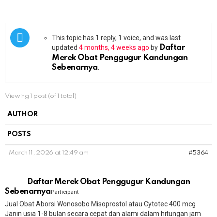
This topic has 1 reply, 1 voice, and was last
updated
4 months, 4 weeks ago
by
Daftar
Merek Obat Penggugur Kandungan
Sebenarnya
.
Viewing 1 post (of 1 total)
AUTHOR
POSTS
March 11, 2026 at 12:49 am
#5364
Daftar Merek Obat Penggugur Kandungan
Sebenarnya
Participant
Jual Obat Aborsi Wonosobo Misoprostol atau Cytotec 400 mcg
Janin usia 1-8 bulan secara cepat dan alami dalam hitungan jam