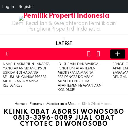
Log In
Register
Demi Keadilan & Kesejahteraan Pemilik dan
Penghuni Properti di Indonesia
LATEST
LOGIN
SWITCH
SKIN
Menu
NAAS, HAKIM PTUN JAKARTA
IBU RUSMINI DAN WARGA
PENGELO
LATEST
YANG AKAN SIDANG PS DI
PENGHUNI APARTEMEN
APARTEM
STORIES
USIR DAN DI HADANG
MEDITERANIA MARINA
BAGAIM
SEJUMLAH OKNUM PPPSRS
RESIDENCES KOMPAK
DENGAN 
MEDITERANIA MARINA
MENDUKUNG SITUASI
RESIDENCES
APARTEMEN NYAMAN DAN
KONDUSIF
You are here:
Home
Forums
Mediterania Marina Residences
Klinik Obat Aborsi Wonosobo 0813-3396-0089 Jual Obat Cytotec Di Wonosobo
KLINIK OBAT ABORSI WONOSOBO
0813-3396-0089 JUAL OBAT
CYTOTEC DI WONOSOBO