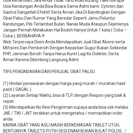
Usia Kehamilan, Jika Anda Tidak Tahu Atau Kurang Yakin Berapa
Usia Kandungan Anda Bisa Bicara Sama Admi kami. Cytotec dan
Gastrul Sangatlah Efektif Serta Aman Jika Di Bandingkan Dengan
Obat Palsu Dan Rumor Yang Beredar Seperti Jamu Peluntur
Kandungan, Pils Terlambat Bulan. Nanas Muda Ataupun Sejenisnya
Jangan Pernah Melakukan Hal Bodoh Hanya Untuk 1 kata ( Coba –
Coba ). BERBAHAYA !!!
Web Terpercaya Disini Anda Mendapatkan Jual Obat Aborsi serta
Mifrprex Dan Pembersih Dengan Kepastian Gugur Bukan Sekkedar
PHP, Jaminan Bersih Tanpa Harus Kuret Lagi Ke Dokkter, Serta
Aman Karena Dibimbing Langsung Admi
TIPS PENGINDARAN DARI PENJUAL OBAT PALSU
(1) Hindari penawaran dengan harga yang murah / murahan hasil
pasti ( GAGAL ).
(2) Layanan Setiap Waktu, bisa di TLP, dengan Respon yang baik &
cepat.
(3) Mendapatkan No Resi Pengiriman supaya anda bisa cek melalui
JNE / TIKI / JNT terdekat untuk mengetahui / memastikan order
anda.
KARNA OBAT YANG ASLI MASIH BERKEMASAN TABLET UTUH,
BENTUKNYA TABLETS PUTIH SEGI ENAM BUKAN BULAT POLOS….!