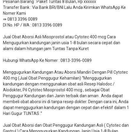
Pesanan Barang : Paket Tuntas 8 Bulan, Rp xxxxxx
​Transfer Bank : Via Bank BRI/BNI Lalu Anda Kirimkan WhatsApp Ke
Nomer Kami
⇛ 0813 3396 0089
DI No. HP / WA : 0813 3396 0089
Jual Obat Aborsi Asli Misoprostol atau Cytotec 400 mcg Cara
Mengugurkan kandungan janin usia 1-8 bulan secara cepat dan
alami dalam hitungan jam Tuntas Tanpa Kuret
Hubungi WhatsApp Ke Nomer : 0813-3396-0089​
Menggugurkan Kandungan Atau Aborsi Mandiri Dengan Pill Cytotec
400 mg (Jual Obat Penggugur Kehamilan) “Menggugurkan
kandungan dengan menggunakan obat asli Resep Halodoc /
Alodokter, Pil Cytotec Misoprostol 400 mcg , sebagai Obat
Penggugur Kandungan dan Janin terbaik dan aman . Anda dapat
membeli obat aborsi ini di tanpa resep dokter. Dengan cara ini, Anda
dapat menggugurkan kandungan dengan cepat dan efektif dalam 1
Hari Gugur TUNTAS .”
Jual Obat Aborsi dan Obat Penggugur Kandungan Asli ( Cytotec dan
Gastrul ) Cara Menggugurkan Kandungan Janin Usia 1-8 Bulan