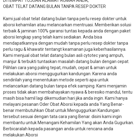
DITEMPAT TUJUAN ALAMAT RUMAH ANDA,
OBAT TELAT DATANG BULAN TANPA RESEP DOKTER
Kami jual obat telat datang bulan tanpa perlu resep dokter untuk
aborsi kehamilan atau melancarkan mentruasi. Memberikan solusi
terbaik & jaminan 100% garansi tuntas kepada anda dengan paket
aborsi lengkap yang telah kami sediakan. Anda bisa
mendapatkannya dengan mudah tanpa perlu resep dokter tanpa
perlu ragu & khawatir tentangt keamanan juga keberhasilannya.
Kami menjual obat telat datang bulan asli cytotec yang ampuh,
manjur & terbukti tuntaskan masalah datang bulan dengan cepat.
Pilihlan cara yang paling tepat, mudah, cepat & aman untuk
melakukan aborsi menggugurkan kandungan. Karena anda
sendirilah yang menentukan metode seperti apa untuk
melancarkan datang bulan tanpa efek samping. Kami menjamin
proses tidak akan membahayakan nyawa & beresiko mandul, tentu
masih bisa hamil lagi dikemudian hari jika anda ingin. Kami hanya
melayani pesanan Oder Obat Aborsi kepada anda Yang Benar-
benar membutuhkan Obat untuk Menguggurkan Kandungan
tersebut sesuai dengan tata cara yang Benar. disini kami ingin
membantu untuk Menangani Kehamilan Yang akan Anda Gugurkan.
Berbicaralah kepada pasangan anda untuk rencana anda
melakukan Aborsi