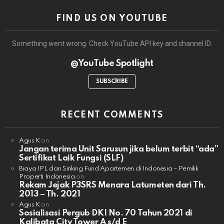
FIND US ON YOUTUBE
Something went wrong. Check YouTube API key and channel ID.
@YouTube Spotlight
SUBSCRIBE
RECENT COMMENTS
Agus K
on
Jangan terima Unit Sarusun jika belum terbit “ada”
Sertifikat Laik Fungsi (SLF)
Biaya IPL dan Sinking Fund Apartemen di Indonesia – Pemilik
Properti Indonesia
on
Rekam Jejak P3SRS Menara Latumeten dari Th.
2013 – Th. 2021
Agus K
on
Sosialisasi Pergub DKI No. 70 Tahun 2021 di
Kalibata City Tower A s/d E