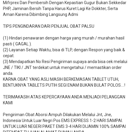
Mifrprex Dan Pembersih Dengan Kepastian Gugur Bukan Sekkedar
PHP, Jaminan Bersih Tanpa Harus Kuret Lagi Ke Dokkter, Serta
Aman Karena Dibimbing Langsung Admi
TIPS PENGINDARAN DARI PENJUAL OBAT PALSU
(1) Hindari penawaran dengan harga yang murah / murahan hasil
pasti ( GAGAL ).
(2) Layanan Setiap Waktu, bisa di TLP, dengan Respon yang baik &
cepat.
(3) Mendapatkan No Resi Pengiriman supaya anda bisa cek melalui
JNE / TIKI / JNT terdekat untuk mengetahui / memastikan order
anda.
KARNA OBAT YANG ASLI MASIH BERKEMASAN TABLET UTUH,
BENTUKNYA TABLETS PUTIH SEGI ENAM BUKAN BULAT POLOS….!
TERIMAKASIH ATAS KEPERCAYAAN ANDA MENJADI PELANGGAN
KAMI
Pengiriman Obat Aborsi Ampuh Dilakukan Melalui Jnt, Jne,
Indonesia Untuk Luar Negri Pos EMS EXPRESS 1-2 HARI SAMPAI.
UNTUK LUAR NEGERI PAKET EMS 3-4 HARI DIJAMIN 100% SAMPAI