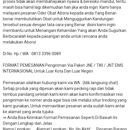
proses tidak akan membahayakan nyawa & beresiko mandul, tentu
masih bisa hamil lagi dikemudian hari jika anda ingin. Kami hanya
melayani pesanan Oder Obat Aborsi kepada anda Yang Benar-
benar membutuhkan Obat untuk Menguggurkan Kandungan
tersebut sesuai dengan tata cara yang Benar. disini kami ingin
membantu untuk Menangani Kehamilan Yang akan Anda Gugurkan.
Berbicaralah kepada pasangan anda untuk rencana anda
melakukan Aborsi
Di No. Hp / WA : 0813 3396 0089
FORMAT PEMESANAN Pengiriman Via Paket JNE / TIKI / JNT EMS
INTERNASIONAL Untuk Luar Kota Dan Luar Negeri
Pemesanan silahkan hubungi kami via WA : (klik langsung chat)
Setiap produk yang dipesan akan kami pecking rapi dan tidak
tembus pandang setelah kami kirim akan kami konfirmasikan resi
pengiriman ke nomer anda agar bisa cek melalui situs trecking yang
kami gunakan, Untuk memastikan pesanan anda sudah kami antar
ke alamat yang anda tujuka
⇛ Anda Bisa Kirimkan Format Pemesanan Seperti Di Bawah Ini
Dengan Lengkap dan Jelas
Nama Lengkap : _ Alamat Lengkap : No. Hp Aktif : _ Pesanan Barang