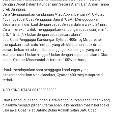
Dengan Cepat Dalam Hitungan jam Secara Alami Dan Aman Tanpa
Efek Samping,
Cara Menggugurkan Kandungan Atau Aborsi Dengan Pil Cytotec
400 mcg (Jual Obat Penggugur Janin) “OBAT Menggugurkan
Secara alami dan kuat dengan cepat Selesai dalam waktu 24 jam.
Cara ini efektif untuk menggugurkan kandungan pada usia janin 1,
2, 3, 4, 5 , 6, 7, 8 bulan dengan cepat secara alami.”
Jual Obat Penggugur Kandungan Cytotec 400mcg Misoprostol
merupakan salah satu metode yang efektif namun tidak dijual
secara bebas. Ini adalah obat penggugur kandungan yang paling
kuat dari usia 1 bulan hingga 8 bulan dengan cepat dan alami. Obat
aborsi Cytotec Misoprostol ini terbukti 100% berhasil,
Untuk mendapatkan obat penggugur kandungan yang
direkomendasikan oleh alodokter, Cytotec 400 mcg Misoprostol
terbaik
INFO KONSULTASI: 081333960089
​Obat Penggugur Kandungan. Cara Menggugurkan Kandungan Yang
biasanya menjadi pilihan utama apabila kehamilan masih berada di
usia awal Obat Telat Datang Bulan Adalah Salah Satu Obat