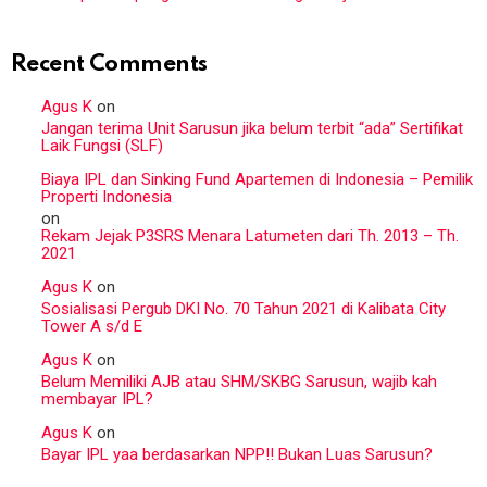
Recent Comments
Agus K
on
Jangan terima Unit Sarusun jika belum terbit “ada” Sertifikat
Laik Fungsi (SLF)
Biaya IPL dan Sinking Fund Apartemen di Indonesia – Pemilik
Properti Indonesia
on
Rekam Jejak P3SRS Menara Latumeten dari Th. 2013 – Th.
2021
Agus K
on
Sosialisasi Pergub DKI No. 70 Tahun 2021 di Kalibata City
Tower A s/d E
Agus K
on
Belum Memiliki AJB atau SHM/SKBG Sarusun, wajib kah
membayar IPL?
Agus K
on
Bayar IPL yaa berdasarkan NPP!! Bukan Luas Sarusun?