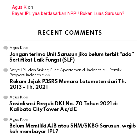
Agus K
on
Bayar IPL yaa berdasarkan NPP!! Bukan Luas Sarusun?
RECENT COMMENTS
Agus K
on
Jangan terima Unit Sarusun jika belum terbit “ada”
Sertifikat Laik Fungsi (SLF)
Biaya IPL dan Sinking Fund Apartemen di Indonesia – Pemilik
Properti Indonesia
on
Rekam Jejak P3SRS Menara Latumeten dari Th.
2013 – Th. 2021
Agus K
on
Sosialisasi Pergub DKI No. 70 Tahun 2021 di
Kalibata City Tower A s/d E
Agus K
on
Belum Memiliki AJB atau SHM/SKBG Sarusun, wajib
kah membayar IPL?