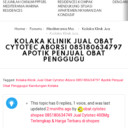
SEJUMLAH OKNUM PPPSRS
RESIDENCES KOMPAK
DENGAN 
MEDITERANIA MARINA
MENDUKUNG SITUASI
RESIDENCES
APARTEMEN NYAMAN DAN
KONDUSIF
You are here:
Home
Forums
Mediterania Marina Residences
Kolaka Klinik Jual Obat Cytotec Aborsi 085180634797 Apotik Penjual Obat Penggugur Kandungan Kolaka
Kolaka Klinik Jual Obat Cytotec Aborsi 085180634797 Apotik Penjual Obat Penggugu
KOLAKA KLINIK JUAL OBAT
CYTOTEC ABORSI 085180634797
APOTIK PENJUAL OBAT
PENGGUGU
Tagged:
Kolaka Klinik Jual Obat Cytotec Aborsi 085180634797 Apotik Penjual
Obat Penggugur Kandungan Kolaka
This topic has 0 replies, 1 voice, and was last
updated
2 months ago
by
obat cytotec
shopee 085180634749 Jual Cytotec 400Mg
Terlengkap & Harga Terbaru di shopee
.