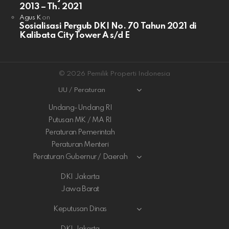
2013 – Th. 2021
Agus K
on
Sosialisasi Pergub DKI No. 70 Tahun 2021 di
Kalibata City Tower A s/d E
© 2026 Pemilik Properti Indonesia
UU / Peraturan
Undang-Undang RI
Putusan MK / MA RI
Peraturan Pemerintah
Peraturan Menteri
Peraturan Gubernur / Daerah
DKI Jakarta
Jawa Barat
Keputusan Dinas
DKI Jakarta