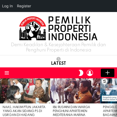
Log In
Register
Demi Keadilan & Kesejahteraan Pemilik dan
Penghuni Properti di Indonesia
LATEST
LOGIN
SWITCH
SKIN
Menu
LATEST
STORIES
NAAS, HAKIM PTUN JAKARTA
IBU RUSMINI DAN WARGA
PENGELO
YANG AKAN SIDANG PS DI
PENGHUNI APARTEMEN
APARTEM
USIR DAN DI HADANG
MEDITERANIA MARINA
BAGAIM