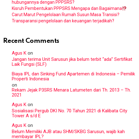
hubungannya dengan PPPSRS?
Kisruh Pembentukan PPPSRS Mengapa dan Bagaimana
Carut Marut Pengelolaan Rumah Susun Masa Transisi?
Transparansi pengelolaan dan keuangan terjadikah?
Recent Comments
Agus K
on
Jangan terima Unit Sarusun jika belum terbit “ada” Sertifikat
Laik Fungsi (SLF)
Biaya IPL dan Sinking Fund Apartemen di Indonesia – Pemilik
Properti Indonesia
on
Rekam Jejak P3SRS Menara Latumeten dari Th. 2013 – Th.
2021
Agus K
on
Sosialisasi Pergub DKI No. 70 Tahun 2021 di Kalibata City
Tower A s/d E
Agus K
on
Belum Memiliki AJB atau SHM/SKBG Sarusun, wajib kah
membayar IPL?