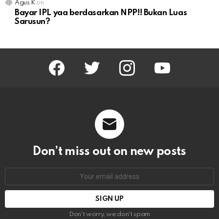
Agus K
on
Bayar IPL yaa berdasarkan NPP!! Bukan Luas
Sarusun?
facebook
twitter
instagram
youtube
Don’t miss out on new posts
Email
address:
Don't worry, we don't spam