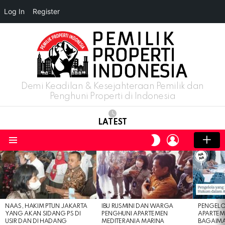
Log In
Register
Demi Keadilan & Kesejahteraan Pemilik dan
Penghuni Properti di Indonesia
LATEST
LOGIN
SWITCH
SKIN
Menu
LATEST
STORIES
NAAS, HAKIM PTUN JAKARTA
IBU RUSMINI DAN WARGA
PENGELO
YANG AKAN SIDANG PS DI
PENGHUNI APARTEMEN
APARTEM
USIR DAN DI HADANG
MEDITERANIA MARINA
BAGAIM