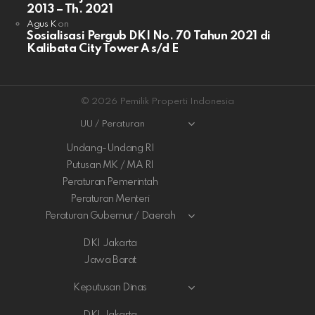
2013 – Th. 2021
Agus K
on
Sosialisasi Pergub DKI No. 70 Tahun 2021 di
Kalibata City Tower A s/d E
© 2026 Pemilik Properti Indonesia
UU / Peraturan
Undang-Undang RI
Putusan MK / MA RI
Peraturan Pemerintah
Peraturan Menteri
Peraturan Gubernur / Daerah
DKI Jakarta
Jawa Barat
Keputusan Dinas
DKI Jakarta