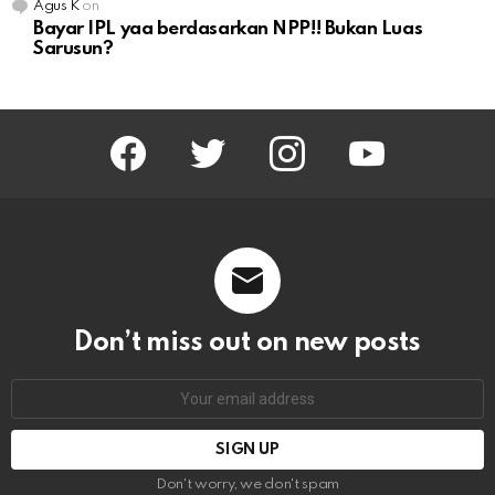
Agus K
on
Bayar IPL yaa berdasarkan NPP!! Bukan Luas
Sarusun?
facebook
twitter
instagram
youtube
Don’t miss out on new posts
Email
address:
Don't worry, we don't spam