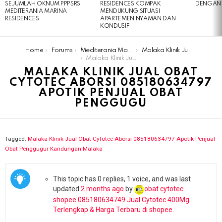
SEJUMLAH OKNUM PPPSRS
RESIDENCES KOMPAK
DENGAN 
MEDITERANIA MARINA
MENDUKUNG SITUASI
RESIDENCES
APARTEMEN NYAMAN DAN
KONDUSIF
You are here:
Home
Forums
Mediterania Marina Residences
Malaka Klinik Jual Obat Cytotec Aborsi 085180634797 Apotik Penjual Obat Penggugur Kandungan Malaka
Malaka Klinik Jual Obat Cytotec Aborsi 085180634797 Apotik Penjual Obat Penggugu
MALAKA KLINIK JUAL OBAT
CYTOTEC ABORSI 085180634797
APOTIK PENJUAL OBAT
PENGGUGU
Tagged:
Malaka Klinik Jual Obat Cytotec Aborsi 085180634797 Apotik Penjual
Obat Penggugur Kandungan Malaka
This topic has 0 replies, 1 voice, and was last
updated
2 months ago
by
obat cytotec
shopee 085180634749 Jual Cytotec 400Mg
Terlengkap & Harga Terbaru di shopee
.