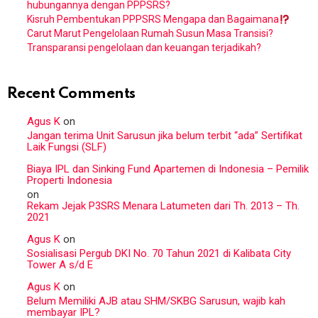
hubungannya dengan PPPSRS?
Kisruh Pembentukan PPPSRS Mengapa dan Bagaimana
Carut Marut Pengelolaan Rumah Susun Masa Transisi?
Transparansi pengelolaan dan keuangan terjadikah?
Recent Comments
Agus K
on
Jangan terima Unit Sarusun jika belum terbit “ada” Sertifikat
Laik Fungsi (SLF)
Biaya IPL dan Sinking Fund Apartemen di Indonesia – Pemilik
Properti Indonesia
on
Rekam Jejak P3SRS Menara Latumeten dari Th. 2013 – Th.
2021
Agus K
on
Sosialisasi Pergub DKI No. 70 Tahun 2021 di Kalibata City
Tower A s/d E
Agus K
on
Belum Memiliki AJB atau SHM/SKBG Sarusun, wajib kah
membayar IPL?