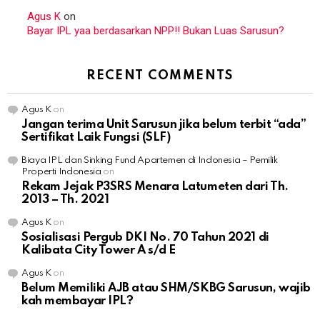
Agus K
on
Bayar IPL yaa berdasarkan NPP!! Bukan Luas Sarusun?
RECENT COMMENTS
Agus K
on
Jangan terima Unit Sarusun jika belum terbit “ada”
Sertifikat Laik Fungsi (SLF)
Biaya IPL dan Sinking Fund Apartemen di Indonesia – Pemilik
Properti Indonesia
on
Rekam Jejak P3SRS Menara Latumeten dari Th.
2013 – Th. 2021
Agus K
on
Sosialisasi Pergub DKI No. 70 Tahun 2021 di
Kalibata City Tower A s/d E
Agus K
on
Belum Memiliki AJB atau SHM/SKBG Sarusun, wajib
kah membayar IPL?