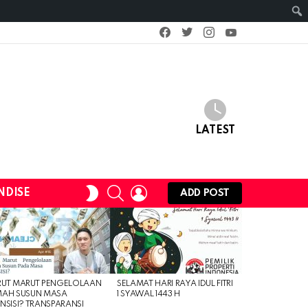
facebook
twitter
instagram
youtube
LATEST
SEARCH
LOGIN
SWITCH
NDISE
ADD POST
SKIN
RUT MARUT PENGELOLAAN
SELAMAT HARI RAYA IDUL FITRI
MAH SUSUN MASA
1 SYAWAL 1443 H
NSISI? TRANSPARANSI