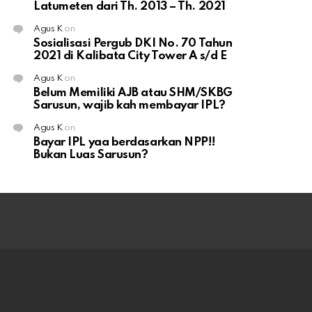
Latumeten dari Th. 2013 – Th. 2021
Agus K
on
Sosialisasi Pergub DKI No. 70 Tahun
2021 di Kalibata City Tower A s/d E
Agus K
on
Belum Memiliki AJB atau SHM/SKBG
Sarusun, wajib kah membayar IPL?
Agus K
on
Bayar IPL yaa berdasarkan NPP!!
Bukan Luas Sarusun?