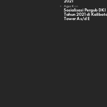
2021
Agus K
on
Sosialisasi Pergub DKI
Tahun 2021 di Kalibata
Tower A s/d E