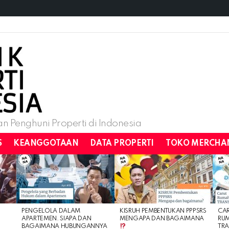
n Penghuni Properti di Indonesia
S
KEANGGOTAAN
DATA PROPERTI
TOKO MERCHA
PENGELOLA DALAM
KISRUH PEMBENTUKAN PPPSRS
CA
APARTEMEN. SIAPA DAN
MENGAPA DAN BAGAIMANA
RU
BAGAIMANA HUBUNGANNYA
TRA