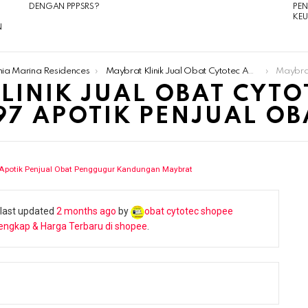
DENGAN PPPSRS?
PE
KE
N
nia Marina Residences
Maybrat Klinik Jual Obat Cytotec Aborsi 085180634797 Apotik Penjual Obat Penggugur Kandungan Maybrat
Maybrat Klinik Ju
LINIK JUAL OBAT CYTO
97 APOTIK PENJUAL O
 Apotik Penjual Obat Penggugur Kandungan Maybrat
s last updated
2 months ago
by
obat cytotec shopee
engkap & Harga Terbaru di shopee
.