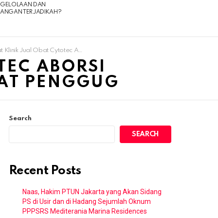
NGELOLAAN DAN
UANGAN TERJADIKAH?
al Obat Cytotec Aborsi 085180634797 Apotik Penjual Obat Penggug
TEC ABORSI
BAT PENGGUG
Search
SEARCH
Recent Posts
Naas, Hakim PTUN Jakarta yang Akan Sidang
PS di Usir dan di Hadang Sejumlah Oknum
PPPSRS Mediterania Marina Residences