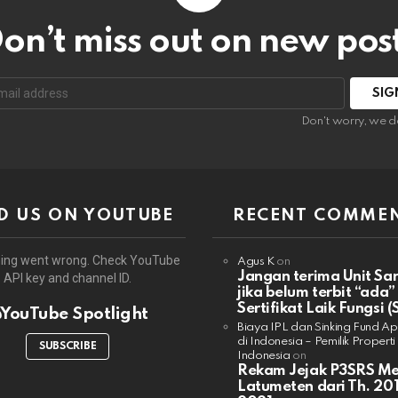
on’t miss out on new pos
:
Don't worry, we d
D US ON YOUTUBE
RECENT COMME
ing went wrong. Check YouTube
Agus K
on
Jangan terima Unit Sa
API key and channel ID.
jika belum terbit “ada”
Sertifikat Laik Fungsi (
YouTube Spotlight
Biaya IPL dan Sinking Fund A
di Indonesia – Pemilik Properti
SUBSCRIBE
Indonesia
on
Rekam Jejak P3SRS M
Latumeten dari Th. 201