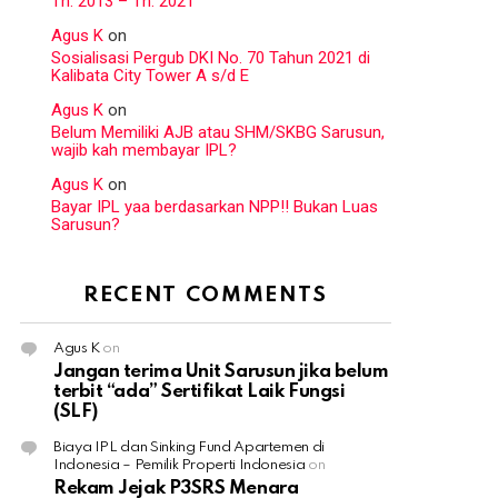
Th. 2013 – Th. 2021
Agus K
on
Sosialisasi Pergub DKI No. 70 Tahun 2021 di
Kalibata City Tower A s/d E
Agus K
on
Belum Memiliki AJB atau SHM/SKBG Sarusun,
wajib kah membayar IPL?
Agus K
on
Bayar IPL yaa berdasarkan NPP!! Bukan Luas
Sarusun?
RECENT COMMENTS
Agus K
on
Jangan terima Unit Sarusun jika belum
terbit “ada” Sertifikat Laik Fungsi
(SLF)
Biaya IPL dan Sinking Fund Apartemen di
Indonesia – Pemilik Properti Indonesia
on
Rekam Jejak P3SRS Menara