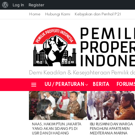
About
Log In
Register
WordPress
Home
Hubungi Kami
Kebijakan dan Perihal P2I
Demi Keadilan & Kesejahteraan Pemilik da
UU / PERATURAN
BERITA
FORUM
Menu
LATEST
STORIES
NAAS, HAKIM PTUN JAKARTA
IBU RUSMINI DAN WARGA
YANG AKAN SIDANG PS DI
PENGHUNI APARTEMEN
USIR DAN DI HADANG
MEDITERANIA MARINA