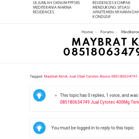
SEJUMLAH OKNUM PPPSRS
RESIDENCES KOMPAK
MEDITERANIA MARINA
MENDUKUNG SITUASI
RESIDENCES
APARTEMEN NYAMAN DA
KONDUSIF
You are here:
Home
Forums
Meditera
MAYBRAT K
0851806347
Tagged:
Maybrat Klinik Jual Obat Cytotec Aborsi 085180634797
This topic has 0 replies, 1 voice, and wa
085180634749 Jual Cytotec 400Mg Terl
You must be logged in to reply to this topic.