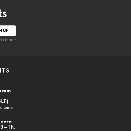
ts
on't spam
NTS
rusun
SLF)
partemen
enara
3 – Th.