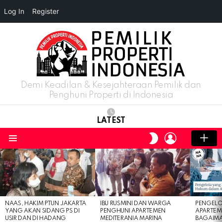
Log In
Register
Demi Keadilan & Kesejahteraan Pemilik dan
Penghuni Properti di Indonesia
LATEST
LOGIN
SWITCH
SKIN
Menu
LATEST
STORIES
NAAS, HAKIM PTUN JAKARTA
IBU RUSMINI DAN WARGA
PENGELO
YANG AKAN SIDANG PS DI
PENGHUNI APARTEMEN
APARTEM
USIR DAN DI HADANG
MEDITERANIA MARINA
BAGAIM