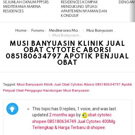
SEJUMLAH OKNUM PPPSRS
RESIDENCES KOMPAK
DENGAN 
MEDITERANIA MARINA
MENDUKUNG SITUASI
RESIDENCES
APARTEMEN NYAMAN DAN
KONDUSIF
You are here:
Home
Forums
Mediterania Marina Residences
Musi Banyuasin Klinik Jual Obat Cytotec Aborsi 085180634797 Apotik Penjual Obat Penggugur Kandungan Musi Banyuasin
Musi Banyuasin Klinik Jual Obat Cytotec Aborsi 085180634797 Apotik Penjual Obat
MUSI BANYUASIN KLINIK JUAL
OBAT CYTOTEC ABORSI
085180634797 APOTIK PENJUAL
OBAT
Tagged:
Musi Banyuasin Klinik Jual Obat Cytotec Aborsi 085180634797 Apotik
Penjual Obat Penggugur Kandungan Musi Banyuasin
This topic has 0 replies, 1 voice, and was last
updated
2 months ago
by
obat cytotec
shopee 085180634749 Jual Cytotec 400Mg
Terlengkap & Harga Terbaru di shopee
.