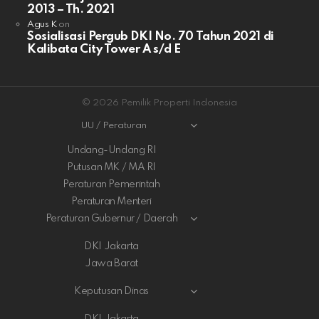
2013 – Th. 2021
Agus K
on
Sosialisasi Pergub DKI No. 70 Tahun 2021 di
Kalibata City Tower A s/d E
© 2026 Pemilik Properti Indonesia
UU / Peraturan
Undang-Undang RI
Putusan MK / MA RI
Peraturan Pemerintah
Peraturan Menteri
Peraturan Gubernur / Daerah
DKI Jakarta
Jawa Barat
Keputusan Dinas
DKI Jakarta