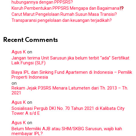
hubungannya dengan PPPSRS?
Kisruh Pembentukan PPPSRS Mengapa dan Bagaimana
Carut Marut Pengelolaan Rumah Susun Masa Transisi?
Transparansi pengelolaan dan keuangan terjadikah?
Recent Comments
Agus K
on
Jangan terima Unit Sarusun jika belum terbit “ada” Sertifikat
Laik Fungsi (SLF)
Biaya IPL dan Sinking Fund Apartemen di Indonesia – Pemilik
Properti Indonesia
on
Rekam Jejak P3SRS Menara Latumeten dari Th. 2013 – Th.
2021
Agus K
on
Sosialisasi Pergub DKI No. 70 Tahun 2021 di Kalibata City
Tower A s/d E
Agus K
on
Belum Memiliki AJB atau SHM/SKBG Sarusun, wajib kah
membayar IPL?