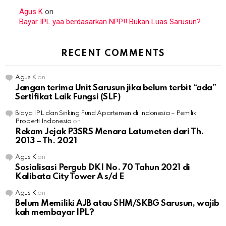
Agus K
on
Bayar IPL yaa berdasarkan NPP!! Bukan Luas Sarusun?
RECENT COMMENTS
Agus K
on
Jangan terima Unit Sarusun jika belum terbit “ada”
Sertifikat Laik Fungsi (SLF)
Biaya IPL dan Sinking Fund Apartemen di Indonesia – Pemilik
Properti Indonesia
on
Rekam Jejak P3SRS Menara Latumeten dari Th.
2013 – Th. 2021
Agus K
on
Sosialisasi Pergub DKI No. 70 Tahun 2021 di
Kalibata City Tower A s/d E
Agus K
on
Belum Memiliki AJB atau SHM/SKBG Sarusun, wajib
kah membayar IPL?