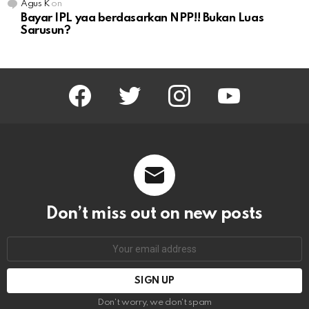
Agus K
on
Bayar IPL yaa berdasarkan NPP!! Bukan Luas
Sarusun?
facebook
twitter
instagram
youtube
Don’t miss out on new posts
Email
address:
Don't worry, we don't spam