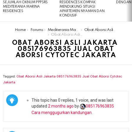
SEJUMLAH OKNUM PPPSRS
RESIDENCES KOMPAK
DENGAN 
MEDITERANIA MARINA
MENDUKUNG SITUASI
RESIDENCES
APARTEMEN NYAMAN DAN
KONDUSIF
You are here:
Home
Forums
Mediterania Marina Residences
Obat Aborsi Asli Jakarta ​​085176963835 Jual Obat Aborsi Cytotec Jakarta
Obat Aborsi Asli Jakarta ​​085176963835 Jual Obat Aborsi Cytotec Jakarta
OBAT ABORSI ASLI JAKARTA ​​
085176963835 JUAL OBAT
ABORSI CYTOTEC JAKARTA
Tagged:
Obat Aborsi Asli Jakarta ​​085176963835 Jual Obat Aborsi Cytotec
Jakarta
This topic has 0 replies, 1 voice, and was last
updated
2 months ago
by
085176963835​
Cara menggugurkan kandungan
.