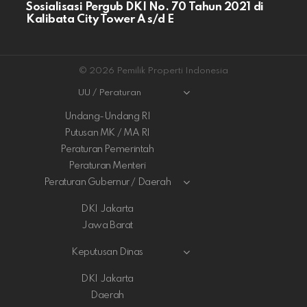
Sosialisasi Pergub DKI No. 70 Tahun 2021 di
Kalibata City Tower A s/d E
© 2026 Pemilik Properti Indonesia
UU / Peraturan
Undang-Undang RI
Putusan MK / MA RI
Peraturan Pemerintah
Peraturan Menteri
Peraturan Gubernur / Daerah
DKI Jakarta
Jawa Barat
Keputusan Dinas
DKI Jakarta
Daerah