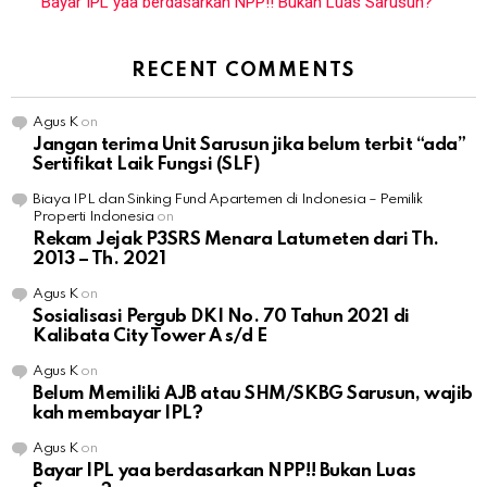
Bayar IPL yaa berdasarkan NPP!! Bukan Luas Sarusun?
RECENT COMMENTS
Agus K
on
Jangan terima Unit Sarusun jika belum terbit “ada”
Sertifikat Laik Fungsi (SLF)
Biaya IPL dan Sinking Fund Apartemen di Indonesia – Pemilik
Properti Indonesia
on
Rekam Jejak P3SRS Menara Latumeten dari Th.
2013 – Th. 2021
Agus K
on
Sosialisasi Pergub DKI No. 70 Tahun 2021 di
Kalibata City Tower A s/d E
Agus K
on
Belum Memiliki AJB atau SHM/SKBG Sarusun, wajib
kah membayar IPL?
Agus K
on
Bayar IPL yaa berdasarkan NPP!! Bukan Luas