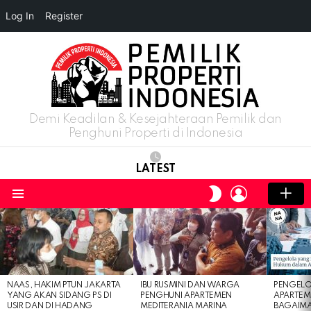
Log In
Register
Demi Keadilan & Kesejahteraan Pemilik dan
Penghuni Properti di Indonesia
LATEST
LOGIN
SWITCH
SKIN
Menu
LATEST
STORIES
NAAS, HAKIM PTUN JAKARTA
IBU RUSMINI DAN WARGA
PENGELO
YANG AKAN SIDANG PS DI
PENGHUNI APARTEMEN
APARTEM
USIR DAN DI HADANG
MEDITERANIA MARINA
BAGAIM