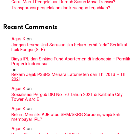
Carut Marut Pengelolaan Rumah Susun Masa Transisi?
Transparansi pengelolaan dan keuangan terjadikah?
Recent Comments
Agus K
on
Jangan terima Unit Sarusun jika belum terbit “ada” Sertifikat
Laik Fungsi (SLF)
Biaya IPL dan Sinking Fund Apartemen di Indonesia – Pemilik
Properti Indonesia
on
Rekam Jejak P3SRS Menara Latumeten dari Th. 2013 – Th.
2021
Agus K
on
Sosialisasi Pergub DKI No. 70 Tahun 2021 di Kalibata City
Tower A s/d E
Agus K
on
Belum Memiliki AJB atau SHM/SKBG Sarusun, wajib kah
membayar IPL?
Agus K
on