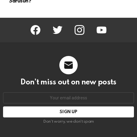
Sarusun?
facebook
twitter
instagram
youtube
Don’t miss out on new posts
Email
address:
Don't worry, we don't spam