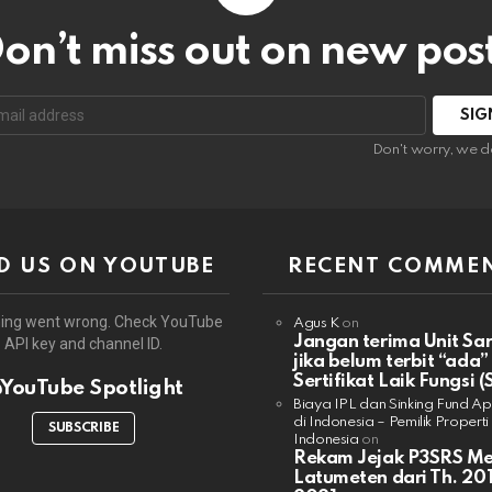
on’t miss out on new pos
:
Don't worry, we d
D US ON YOUTUBE
RECENT COMME
ing went wrong. Check YouTube
Agus K
on
Jangan terima Unit Sa
API key and channel ID.
jika belum terbit “ada”
Sertifikat Laik Fungsi (
YouTube Spotlight
Biaya IPL dan Sinking Fund A
di Indonesia – Pemilik Properti
SUBSCRIBE
Indonesia
on
Rekam Jejak P3SRS M
Latumeten dari Th. 201