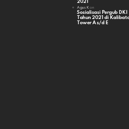
2021
Agus K
on
Sosialisasi Pergub DKI
Tahun 2021 di Kalibata
Tower A s/d E