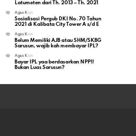
Latumeten dari Th. 2013 – Th. 2021
Agus K
on
Sosialisasi Pergub DKI No. 70 Tahun
2021 di Kalibata City Tower A s/d E
Agus K
on
Belum Memiliki AJB atau SHM/SKBG
Sarusun, wajib kah membayar IPL?
Agus K
on
Bayar IPL yaa berdasarkan NPP!!
Bukan Luas Sarusun?