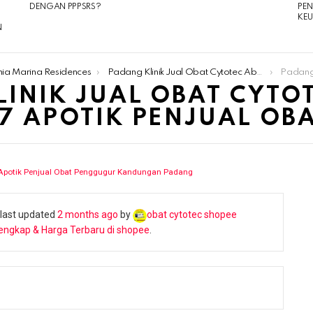
DENGAN PPPSRS?
PE
KE
N
nia Marina Residences
Padang Klinik Jual Obat Cytotec Aborsi 085180634797 Apotik Penjual Obat Penggugur Kandungan Padang
Padang Klinik Jua
INIK JUAL OBAT CYTO
97 APOTIK PENJUAL OB
 Apotik Penjual Obat Penggugur Kandungan Padang
s last updated
2 months ago
by
obat cytotec shopee
engkap & Harga Terbaru di shopee
.