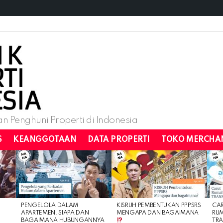
n Penghuni Properti di Indonesia
S
KEANGGOTAAN
DATA PROPERTI
TOKO MERCHA
PENGELOLA DALAM
KISRUH PEMBENTUKAN PPPSRS
CA
APARTEMEN. SIAPA DAN
MENGAPA DAN BAGAIMANA
RU
BAGAIMANA HUBUNGANNYA
TRA