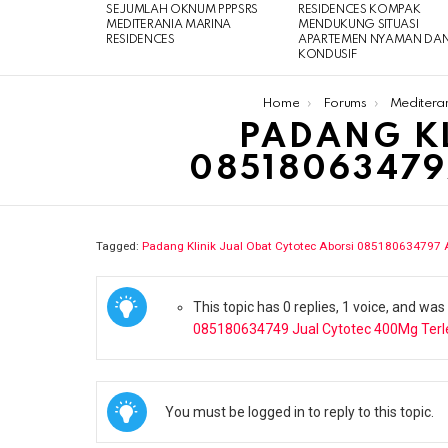
SEJUMLAH OKNUM PPPSRS
RESIDENCES KOMPAK
MEDITERANIA MARINA
MENDUKUNG SITUASI
RESIDENCES
APARTEMEN NYAMAN DA
KONDUSIF
You are here:
Home
Forums
Meditera
PADANG KL
0851806347
Tagged:
Padang Klinik Jual Obat Cytotec Aborsi 085180634797
This topic has 0 replies, 1 voice, and wa
085180634749 Jual Cytotec 400Mg Terl
You must be logged in to reply to this topic.