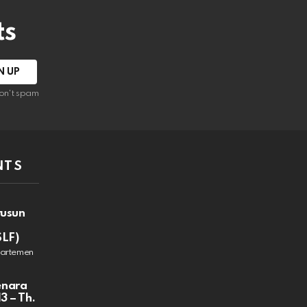
ts
on't spam
NTS
rusun
SLF)
partemen
enara
3 – Th.