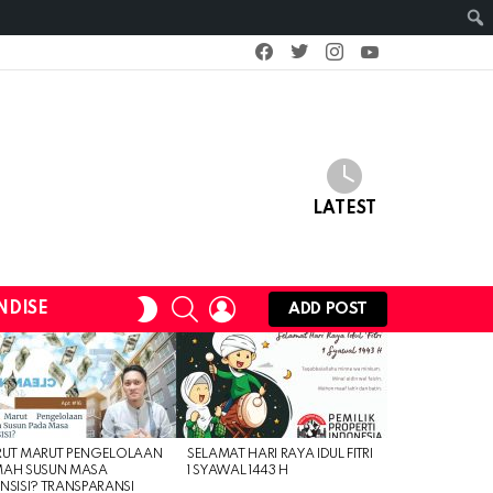
facebook
twitter
instagram
youtube
LATEST
SEARCH
LOGIN
SWITCH
NDISE
ADD POST
SKIN
RUT MARUT PENGELOLAAN
SELAMAT HARI RAYA IDUL FITRI
MAH SUSUN MASA
1 SYAWAL 1443 H
NSISI? TRANSPARANSI