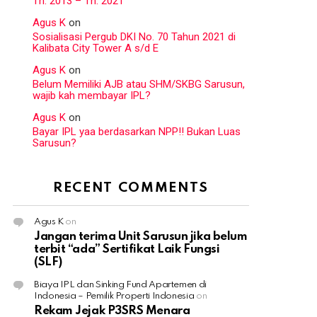
Th. 2013 – Th. 2021
Agus K
on
Sosialisasi Pergub DKI No. 70 Tahun 2021 di
Kalibata City Tower A s/d E
Agus K
on
Belum Memiliki AJB atau SHM/SKBG Sarusun,
wajib kah membayar IPL?
Agus K
on
Bayar IPL yaa berdasarkan NPP!! Bukan Luas
Sarusun?
RECENT COMMENTS
Agus K
on
Jangan terima Unit Sarusun jika belum
terbit “ada” Sertifikat Laik Fungsi
(SLF)
Biaya IPL dan Sinking Fund Apartemen di
Indonesia – Pemilik Properti Indonesia
on
Rekam Jejak P3SRS Menara