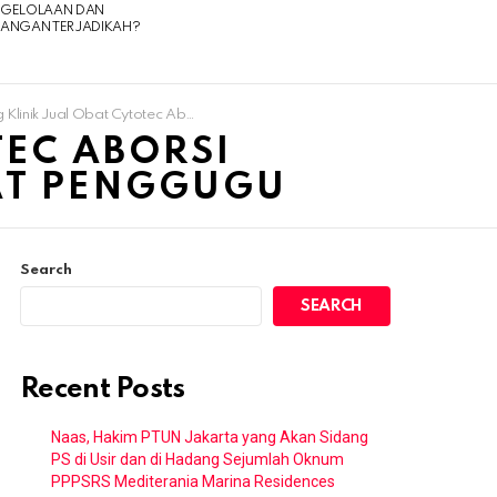
NGELOLAAN DAN
UANGAN TERJADIKAH?
l Obat Cytotec Aborsi 085180634797 Apotik Penjual Obat Penggugu
TEC ABORSI
AT PENGGUGU
Search
SEARCH
Recent Posts
Naas, Hakim PTUN Jakarta yang Akan Sidang
PS di Usir dan di Hadang Sejumlah Oknum
PPPSRS Mediterania Marina Residences