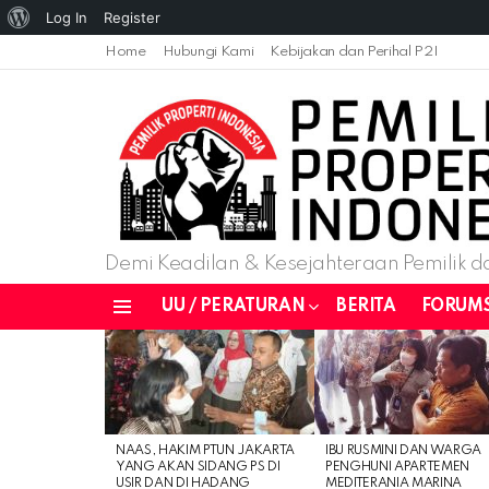
About
Log In
Register
WordPress
Home
Hubungi Kami
Kebijakan dan Perihal P2I
Demi Keadilan & Kesejahteraan Pemilik da
UU / PERATURAN
BERITA
FORUM
Menu
LATEST
STORIES
NAAS, HAKIM PTUN JAKARTA
IBU RUSMINI DAN WARGA
YANG AKAN SIDANG PS DI
PENGHUNI APARTEMEN
USIR DAN DI HADANG
MEDITERANIA MARINA