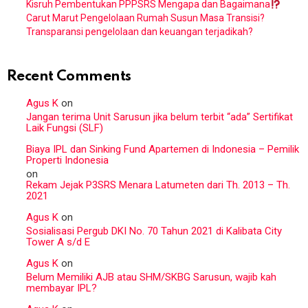
Kisruh Pembentukan PPPSRS Mengapa dan Bagaimana
Carut Marut Pengelolaan Rumah Susun Masa Transisi?
Transparansi pengelolaan dan keuangan terjadikah?
Recent Comments
Agus K
on
Jangan terima Unit Sarusun jika belum terbit “ada” Sertifikat
Laik Fungsi (SLF)
Biaya IPL dan Sinking Fund Apartemen di Indonesia – Pemilik
Properti Indonesia
on
Rekam Jejak P3SRS Menara Latumeten dari Th. 2013 – Th.
2021
Agus K
on
Sosialisasi Pergub DKI No. 70 Tahun 2021 di Kalibata City
Tower A s/d E
Agus K
on
Belum Memiliki AJB atau SHM/SKBG Sarusun, wajib kah
membayar IPL?