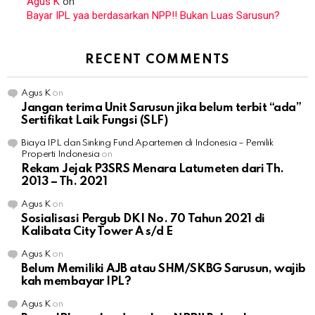
Agus K
on
Bayar IPL yaa berdasarkan NPP!! Bukan Luas Sarusun?
RECENT COMMENTS
Agus K
on
Jangan terima Unit Sarusun jika belum terbit “ada”
Sertifikat Laik Fungsi (SLF)
Biaya IPL dan Sinking Fund Apartemen di Indonesia – Pemilik
Properti Indonesia
on
Rekam Jejak P3SRS Menara Latumeten dari Th.
2013 – Th. 2021
Agus K
on
Sosialisasi Pergub DKI No. 70 Tahun 2021 di
Kalibata City Tower A s/d E
Agus K
on
Belum Memiliki AJB atau SHM/SKBG Sarusun, wajib
kah membayar IPL?
Agus K
on