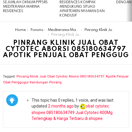
SEJUMLAH OKNUM PPPSRS
RESIDENCES KOMPAK
DENGAN 
MEDITERANIA MARINA
MENDUKUNG SITUASI
RESIDENCES
APARTEMEN NYAMAN DAN
KONDUSIF
You are here:
Home
Forums
Mediterania Marina Residences
Pinrang Klinik Jual Obat Cytotec Aborsi 085180634797 Apotik Penjual Obat Penggugur Kandungan Pinrang
Pinrang Klinik Jual Obat Cytotec Aborsi 085180634797 Apotik Penjual Obat Penggug
PINRANG KLINIK JUAL OBAT
CYTOTEC ABORSI 085180634797
APOTIK PENJUAL OBAT PENGGUG
Tagged:
Pinrang Klinik Jual Obat Cytotec Aborsi 085180634797 Apotik Penjual
Obat Penggugur Kandungan Pinrang
This topic has 0 replies, 1 voice, and was last
updated
2 months ago
by
obat cytotec
shopee 085180634749 Jual Cytotec 400Mg
Terlengkap & Harga Terbaru di shopee
.