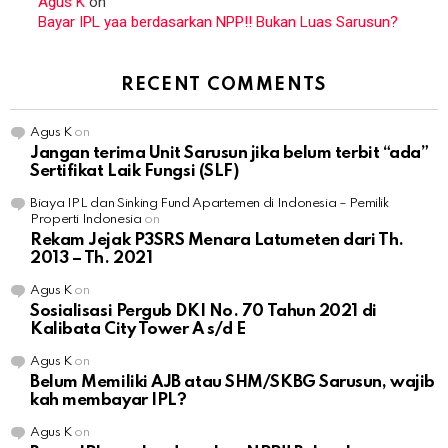
Agus K
on
Bayar IPL yaa berdasarkan NPP!! Bukan Luas Sarusun?
RECENT COMMENTS
Agus K
on
Jangan terima Unit Sarusun jika belum terbit “ada”
Sertifikat Laik Fungsi (SLF)
Biaya IPL dan Sinking Fund Apartemen di Indonesia – Pemilik
Properti Indonesia
on
Rekam Jejak P3SRS Menara Latumeten dari Th.
2013 – Th. 2021
Agus K
on
Sosialisasi Pergub DKI No. 70 Tahun 2021 di
Kalibata City Tower A s/d E
Agus K
on
Belum Memiliki AJB atau SHM/SKBG Sarusun, wajib
kah membayar IPL?
Agus K
on