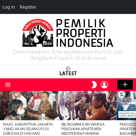
Log In
Register
Demi Keadilan & Kesejahteraan Pemilik dan
Penghuni Properti di Indonesia
LATEST
LOGIN
SWITCH
SKIN
Menu
LATEST
STORIES
NAAS, HAKIM PTUN JAKARTA
IBU RUSMINI DAN WARGA
PENGELO
YANG AKAN SIDANG PS DI
PENGHUNI APARTEMEN
APARTEM
USIR DAN DI HADANG
MEDITERANIA MARINA
BAGAIM