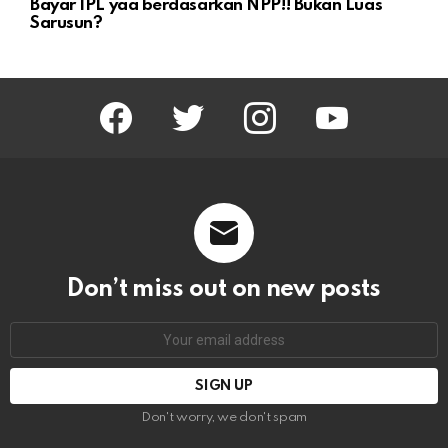
Bayar IPL yaa berdasarkan NPP!! Bukan Luas
Sarusun?
facebook
twitter
instagram
youtube
Don’t miss out on new posts
Email
address:
Don't worry, we don't spam