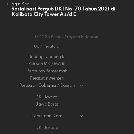
Agus K
on
Sosialisasi Pergub DKI No. 70 Tahun 2021 di
Kalibata City Tower A s/d E
© 2026 Pemilik Properti Indonesia
UU / Peraturan
Undang-Undang RI
Putusan MK / MA RI
Peraturan Pemerintah
Peraturan Menteri
Peraturan Gubernur / Daerah
DKI Jakarta
Jawa Barat
Keputusan Dinas
DKI Jakarta