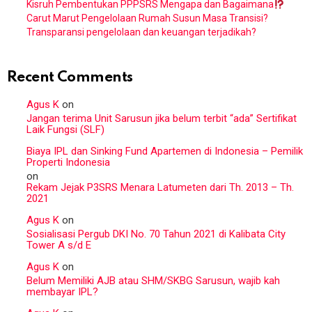
Kisruh Pembentukan PPPSRS Mengapa dan Bagaimana
Carut Marut Pengelolaan Rumah Susun Masa Transisi?
Transparansi pengelolaan dan keuangan terjadikah?
Recent Comments
Agus K
on
Jangan terima Unit Sarusun jika belum terbit “ada” Sertifikat
Laik Fungsi (SLF)
Biaya IPL dan Sinking Fund Apartemen di Indonesia – Pemilik
Properti Indonesia
on
Rekam Jejak P3SRS Menara Latumeten dari Th. 2013 – Th.
2021
Agus K
on
Sosialisasi Pergub DKI No. 70 Tahun 2021 di Kalibata City
Tower A s/d E
Agus K
on
Belum Memiliki AJB atau SHM/SKBG Sarusun, wajib kah
membayar IPL?