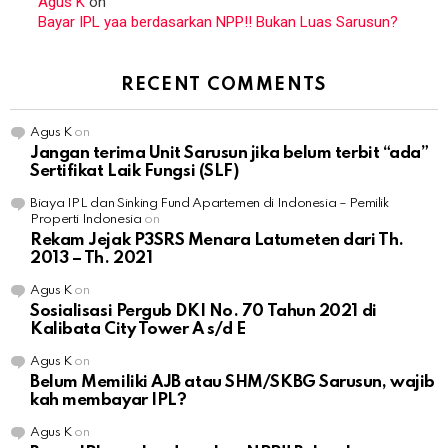
Agus K
on
Bayar IPL yaa berdasarkan NPP!! Bukan Luas Sarusun?
RECENT COMMENTS
Agus K
on
Jangan terima Unit Sarusun jika belum terbit “ada”
Sertifikat Laik Fungsi (SLF)
Biaya IPL dan Sinking Fund Apartemen di Indonesia – Pemilik
Properti Indonesia
on
Rekam Jejak P3SRS Menara Latumeten dari Th.
2013 – Th. 2021
Agus K
on
Sosialisasi Pergub DKI No. 70 Tahun 2021 di
Kalibata City Tower A s/d E
Agus K
on
Belum Memiliki AJB atau SHM/SKBG Sarusun, wajib
kah membayar IPL?
Agus K
on