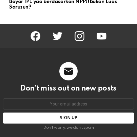
Bayar IPL yaa berdasarkan NPP!! Bukan Luas
Sarusun?
facebook
twitter
instagram
youtube
Don’t miss out on new posts
Email
address:
Don't worry, we don't spam