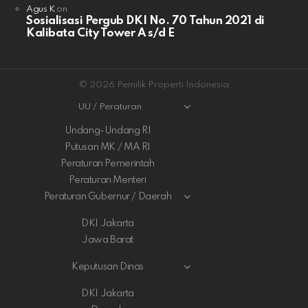
Agus K
on
Sosialisasi Pergub DKI No. 70 Tahun 2021 di
Kalibata City Tower A s/d E
© 2026 Pemilik Properti Indonesia
UU / Peraturan
Undang-Undang RI
Putusan MK / MA RI
Peraturan Pemerintah
Peraturan Menteri
Peraturan Gubernur / Daerah
DKI Jakarta
Jawa Barat
Keputusan Dinas
DKI Jakarta