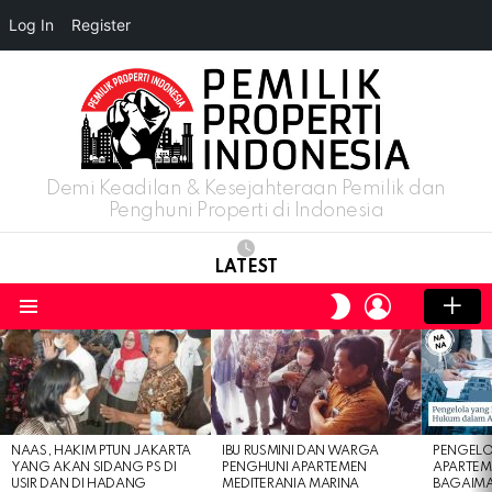
Log In
Register
Demi Keadilan & Kesejahteraan Pemilik dan
Penghuni Properti di Indonesia
LATEST
LOGIN
SWITCH
SKIN
Menu
LATEST
STORIES
NAAS, HAKIM PTUN JAKARTA
IBU RUSMINI DAN WARGA
PENGELO
YANG AKAN SIDANG PS DI
PENGHUNI APARTEMEN
APARTEM
USIR DAN DI HADANG
MEDITERANIA MARINA
BAGAIM