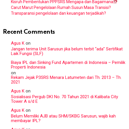
Kisruh Pembentukan PPPSRS Mengapa dan Bagaimana
Carut Marut Pengelolaan Rumah Susun Masa Transisi?
Transparansi pengelolaan dan keuangan terjadikah?
Recent Comments
Agus K
on
Jangan terima Unit Sarusun jika belum terbit “ada” Sertifikat
Laik Fungsi (SLF)
Biaya IPL dan Sinking Fund Apartemen di Indonesia – Pemilik
Properti Indonesia
on
Rekam Jejak P3SRS Menara Latumeten dari Th. 2013 – Th.
2021
Agus K
on
Sosialisasi Pergub DKI No. 70 Tahun 2021 di Kalibata City
Tower A s/d E
Agus K
on
Belum Memiliki AJB atau SHM/SKBG Sarusun, wajib kah
membayar IPL?