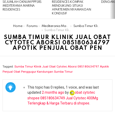
SEJUMLAH OKNUM PPPSRS
RESIDENCES KOMPAK
DENGAN 
MEDITERANIA MARINA
MENDUKUNG SITUASI
RESIDENCES
APARTEMEN NYAMAN DAN
KONDUSIF
You are here:
Home
Forums
Mediterania Marina Residences
Sumba Timur Klinik Jual Obat Cytotec Aborsi 085180634797 Apotik Penjual Obat Penggugur Kandungan Sumba Timur
Sumba Timur Klinik Jual Obat Cytotec Aborsi 085180634797 Apotik Penjual Obat Pen
SUMBA TIMUR KLINIK JUAL OBAT
CYTOTEC ABORSI 085180634797
APOTIK PENJUAL OBAT PEN
Tagged:
Sumba Timur Klinik Jual Obat Cytotec Aborsi 085180634797 Apotik
Penjual Obat Penggugur Kandungan Sumba Timur
This topic has 0 replies, 1 voice, and was last
updated
2 months ago
by
obat cytotec
shopee 085180634749 Jual Cytotec 400Mg
Terlengkap & Harga Terbaru di shopee
.