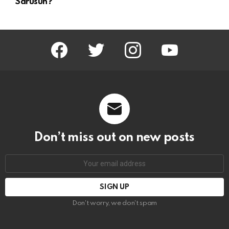
Sarusun?
facebook
twitter
instagram
youtube
Don’t miss out on new posts
Email
address:
Don't worry, we don't spam