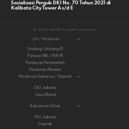
Sosialisasi Pergub DKI No. 70 Tahun 2021 di
Kalibata City Tower A s/d E
© 2026 Pemilik Properti Indonesia
UU / Peraturan
Undang-Undang RI
Putusan MK / MA RI
Peraturan Pemerintah
Peraturan Menteri
Peraturan Gubernur / Daerah
DKI Jakarta
Jawa Barat
Keputusan Dinas
DKI Jakarta
Daerah