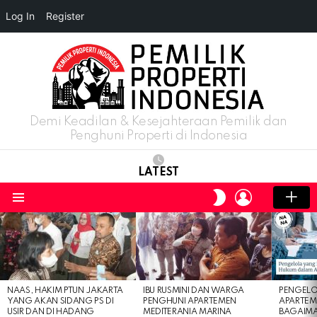
Log In
Register
Demi Keadilan & Kesejahteraan Pemilik dan
Penghuni Properti di Indonesia
LATEST
LOGIN
SWITCH
SKIN
Menu
LATEST
STORIES
NAAS, HAKIM PTUN JAKARTA
IBU RUSMINI DAN WARGA
PENGELO
YANG AKAN SIDANG PS DI
PENGHUNI APARTEMEN
APARTEM
USIR DAN DI HADANG
MEDITERANIA MARINA
BAGAIM