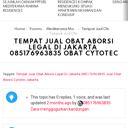
SEJUMLAH OKNUM PPPSRS
RESIDENCES KOMPAK
DENGAN 
MEDITERANIA MARINA
MENDUKUNG SITUASI
RESIDENCES
APARTEMEN NYAMAN DAN
KONDUSIF
You are here:
Home
Forums
Mediterania Marina Residences
Tempat Jual Obat Aborsi Legal Di Jakarta ​​085176963835 Jual Obat Aborsi Cytotec Jakarta
Tempat Jual Obat Aborsi Legal Di Jakarta ​​085176963835 Obat Cytotec
TEMPAT JUAL OBAT ABORSI
LEGAL DI JAKARTA ​​
085176963835 OBAT CYTOTEC
Tagged:
Tempat Jual Obat Aborsi Legal Di Jakarta ​​085176963835 Jual Obat
Aborsi Cytotec Jakarta
This topic has 0 replies, 1 voice, and was last
updated
2 months ago
by
085176963835​
Cara menggugurkan kandungan
.