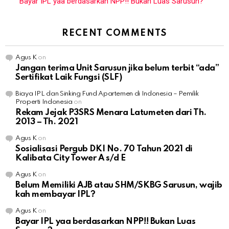
Bayar IPL yaa berdasarkan NPP!! Bukan Luas Sarusun?
RECENT COMMENTS
Agus K
on
Jangan terima Unit Sarusun jika belum terbit “ada”
Sertifikat Laik Fungsi (SLF)
Biaya IPL dan Sinking Fund Apartemen di Indonesia – Pemilik
Properti Indonesia
on
Rekam Jejak P3SRS Menara Latumeten dari Th.
2013 – Th. 2021
Agus K
on
Sosialisasi Pergub DKI No. 70 Tahun 2021 di
Kalibata City Tower A s/d E
Agus K
on
Belum Memiliki AJB atau SHM/SKBG Sarusun, wajib
kah membayar IPL?
Agus K
on
Bayar IPL yaa berdasarkan NPP!! Bukan Luas