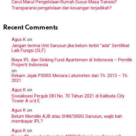
Carut Marut Pengelolaan Rumah Susun Masa Transisi?
Transparansi pengelolaan dan keuangan terjadikah?
Recent Comments
Agus K
on
Jangan terima Unit Sarusun jika belum terbit “ada” Sertifikat
Laik Fungsi (SLF)
Biaya IPL dan Sinking Fund Apartemen di Indonesia – Pemilik
Properti Indonesia
on
Rekam Jejak P3SRS Menara Latumeten dari Th. 2013 – Th.
2021
Agus K
on
Sosialisasi Pergub DKI No. 70 Tahun 2021 di Kalibata City
Tower A s/d E
Agus K
on
Belum Memiliki AJB atau SHM/SKBG Sarusun, wajib kah
membayar IPL?
Agus K
on