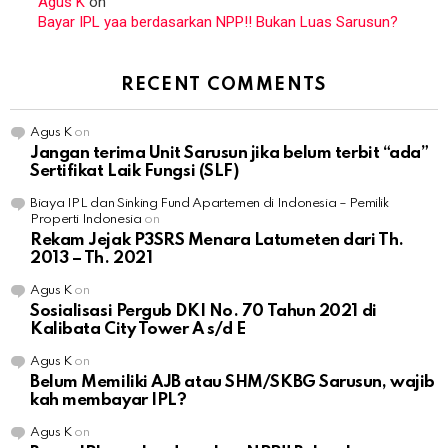
Agus K
on
Bayar IPL yaa berdasarkan NPP!! Bukan Luas Sarusun?
RECENT COMMENTS
Agus K
on
Jangan terima Unit Sarusun jika belum terbit “ada”
Sertifikat Laik Fungsi (SLF)
Biaya IPL dan Sinking Fund Apartemen di Indonesia – Pemilik
Properti Indonesia
on
Rekam Jejak P3SRS Menara Latumeten dari Th.
2013 – Th. 2021
Agus K
on
Sosialisasi Pergub DKI No. 70 Tahun 2021 di
Kalibata City Tower A s/d E
Agus K
on
Belum Memiliki AJB atau SHM/SKBG Sarusun, wajib
kah membayar IPL?
Agus K
on