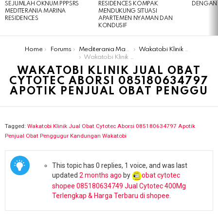
SEJUMLAH OKNUM PPPSRS
RESIDENCES KOMPAK
DENGAN 
MEDITERANIA MARINA
MENDUKUNG SITUASI
RESIDENCES
APARTEMEN NYAMAN DAN
KONDUSIF
You are here:
Home
Forums
Mediterania Marina Residences
Wakatobi Klinik Jual Obat Cytotec Aborsi 085180634797 Apotik Penjual Obat Penggugur Kandungan Wakatobi
Wakatobi Klinik Jual Obat Cytotec Aborsi 085180634797 Apotik Penjual Obat Penggu
WAKATOBI KLINIK JUAL OBAT
CYTOTEC ABORSI 085180634797
APOTIK PENJUAL OBAT PENGGU
Tagged:
Wakatobi Klinik Jual Obat Cytotec Aborsi 085180634797 Apotik
Penjual Obat Penggugur Kandungan Wakatobi
This topic has 0 replies, 1 voice, and was last
updated
2 months ago
by
obat cytotec
shopee 085180634749 Jual Cytotec 400Mg
Terlengkap & Harga Terbaru di shopee
.