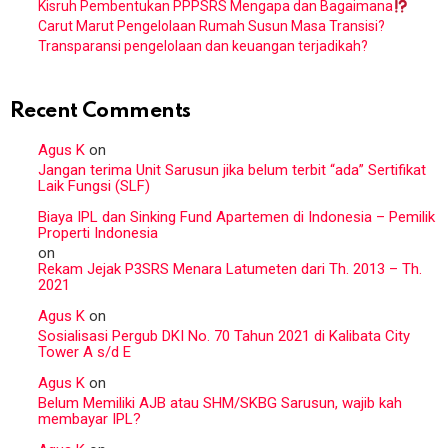
Kisruh Pembentukan PPPSRS Mengapa dan Bagaimana
Carut Marut Pengelolaan Rumah Susun Masa Transisi?
Transparansi pengelolaan dan keuangan terjadikah?
Recent Comments
Agus K
on
Jangan terima Unit Sarusun jika belum terbit “ada” Sertifikat
Laik Fungsi (SLF)
Biaya IPL dan Sinking Fund Apartemen di Indonesia – Pemilik
Properti Indonesia
on
Rekam Jejak P3SRS Menara Latumeten dari Th. 2013 – Th.
2021
Agus K
on
Sosialisasi Pergub DKI No. 70 Tahun 2021 di Kalibata City
Tower A s/d E
Agus K
on
Belum Memiliki AJB atau SHM/SKBG Sarusun, wajib kah
membayar IPL?