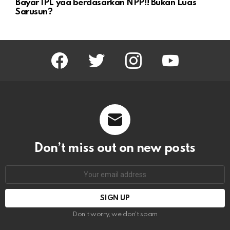
Bayar IPL yaa berdasarkan NPP!! Bukan Luas
Sarusun?
facebook
twitter
instagram
youtube
Don’t miss out on new posts
Email
address:
Don't worry, we don't spam