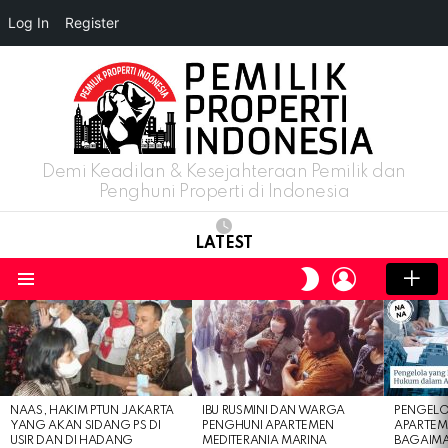
Log In
Register
Demi Keadilan & Kesejahteraan Pemilik dan
Penghuni Properti di Indonesia
LATEST
LOGIN
SWITCH
SKIN
Menu
LATEST
STORIES
NAAS, HAKIM PTUN JAKARTA
IBU RUSMINI DAN WARGA
PENGELO
YANG AKAN SIDANG PS DI
PENGHUNI APARTEMEN
APARTEM
USIR DAN DI HADANG
MEDITERANIA MARINA
BAGAIM