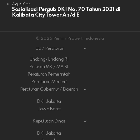
Agus K
on
Sosialisasi Pergub DKI No. 70 Tahun 2021 di
Kalibata City Tower A s/d E
© 2026 Pemilik Properti Indonesia
UU / Peraturan
Undang-Undang RI
Putusan MK / MA RI
Peraturan Pemerintah
Peraturan Menteri
Peraturan Gubernur / Daerah
DKI Jakarta
Jawa Barat
Keputusan Dinas
DKI Jakarta