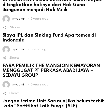
ditingkatkan haknya dari Hak Guna
Bangunan menjadi Hak Milik
by
admin
5 years ago
3
Shares
Biaya IPL dan Sinking Fund Apartemen di
Indonesia
by
admin
5 years ago
1
Shares
PARA PEMILIK THE MANSION KEMAYORAN
MENGGUGAT PT PERKASA ABADI JAYA –
SEDAYU GROUP
by
admin
5 years ago
1
Shares
Jangan terima Unit Sarusun jika belum terbit
“ada” Sertifikat Laik Fungsi (SLF)