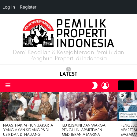
Log In
Register
Demi Keadilan & Kesejahteraan Pemilik dan
Penghuni Properti di Indonesia
LATEST
LOGIN
SWITCH
SKIN
Menu
LATEST
STORIES
NAAS, HAKIM PTUN JAKARTA
IBU RUSMINI DAN WARGA
PENGELO
YANG AKAN SIDANG PS DI
PENGHUNI APARTEMEN
APARTEM
USIR DAN DI HADANG
MEDITERANIA MARINA
BAGAIM