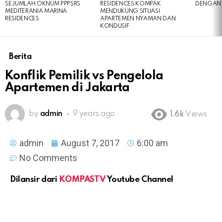
SEJUMLAH OKNUM PPPSRS
RESIDENCES KOMPAK
DENGAN 
MEDITERANIA MARINA
MENDUKUNG SITUASI
RESIDENCES
APARTEMEN NYAMAN DAN
KONDUSIF
Berita
Konflik Pemilik vs Pengelola
Apartemen di Jakarta
by
admin
9 years ago
1.6k
Views
admin
August 7, 2017
6:00 am
No Comments
Dilansir dari
KOMPASTV
Youtube Channel