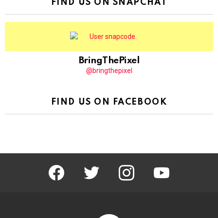
FIND US ON SNAPCHAT
BringThePixel
@bringthepixel
FIND US ON FACEBOOK
facebook
twitter
instagram
youtube