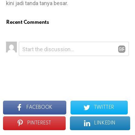
kini jadi tanda tanya besar.
Recent Comments
L
C
o
e
m
a
m
v
e
e
n
t
a
*
R
e
p
l
y
FACEBOOK
TWITTER
PINTEREST
LINKEDIN