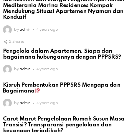
Mediterania Marina Residences Kompak
Mendukung Situasi Apartemen Nyaman dan
Kondusif
by
admin
4 years ago
2
Shares
Pengelola dalam Apartemen. Siapa dan
bagaimana hubungannya dengan PPPSRS?
by
admin
4 years ago
Kisruh Pembentukan PPPSRS Mengapa dan
Bagaimana
by
admin
4 years ago
Carut Marut Pengelolaan Rumah Susun Masa
Transisi? Transparansi pengelolaan dan
keuangan terjadikah?