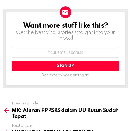
Want more stuff like this?
NEWSLETTER
Get the best viral stories straight into your
inbox!
Email
address:
Don't worry, we don't spam
Previous article
MK: Aturan PPPSRS dalam UU Rusun Sudah
Tepat
Next article