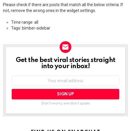
Please check if there are posts that match all the below criteria. If
not, remove the wrong ones in the widget settings.
Time range: all
Tags: bimber-sidebar
Get the best viral stories straight
NEWSLETTER
into your inbox!
Email
address:
Don't worry, we don't spam