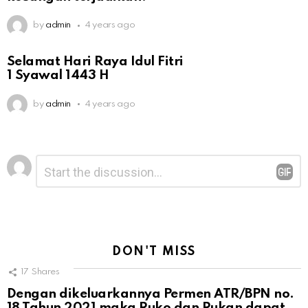
by
admin
4 years ago
Selamat Hari Raya Idul Fitri
1 Syawal 1443 H
by
admin
4 years ago
Leave
Comment
*
a
Reply
DON'T MISS
17
Shares
Dengan dikeluarkannya Permen ATR/BPN no.
18 Tahun 2021 maka Ruko dan Rukan dapat