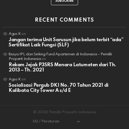
SUBSCRIBE
RECENT COMMENTS
Agus K
on
Jangan terima Unit Sarusun jika belum terbit “ada”
Sertifikat Laik Fungsi (SLF)
Biaya IPL dan Sinking Fund Apartemen di Indonesia – Pemilik
Properti Indonesia
on
Rekam Jejak P3SRS Menara Latumeten dari Th.
2013 – Th. 2021
Agus K
on
Sosialisasi Pergub DKI No. 70 Tahun 2021 di
Kalibata City Tower A s/d E
© 2026 Pemilik Properti Indonesia
UU / Peraturan