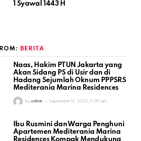
1 Syawal 1443 H
FROM:
BERITA
Naas, Hakim PTUN Jakarta yang
Akan Sidang PS di Usir dan di
Hadang Sejumlah Oknum PPPSRS
Mediterania Marina Residences
by
admin
September 17, 2022, 11:20 am
Ibu Rusmini dan Warga Penghuni
Apartemen Mediterania Marina
Residences Kompak Mendukung