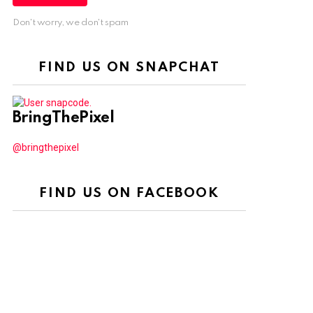
Don't worry, we don't spam
FIND US ON SNAPCHAT
BringThePixel
@bringthepixel
FIND US ON FACEBOOK