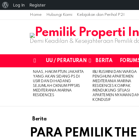
Log In
Register
Home
Hubungi Kami
Kebijakan dan Perihal P2I
Demi Keadilan & Kesejahteraan Pemilik da
UU / PERATURAN
BERITA
FORUM
Menu
NAAS, HAKIM PTUN JAKARTA
IBU RUSMINI DAN WARGA
LATEST
YANG AKAN SIDANG PS DI
PENGHUNI APARTEMEN
STORIES
USIR DAN DI HADANG
MEDITERANIA MARINA
SEJUMLAH OKNUM PPPSRS
RESIDENCES KOMPAK
MEDITERANIA MARINA
MENDUKUNG SITUASI
RESIDENCES
APARTEMEN NYAMAN DA
KONDUSIF
Berita
PARA PEMILIK TH