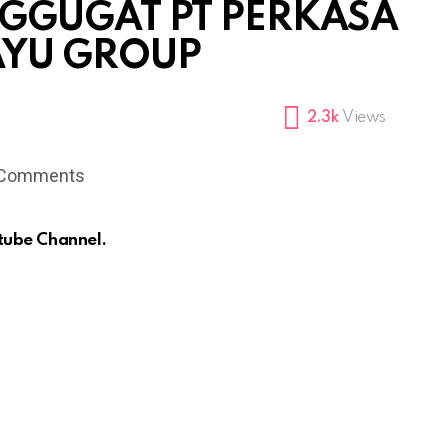
GUGAT PT PERKASA
DAYU GROUP
2.3k
Views
Comments
tube Channel.