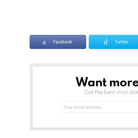
v
n
e
t
*
a
R
e
p
Facebook
Twitter
l
y
Want more s
NEWSLETTER
Get the best viral sto
Email
address: