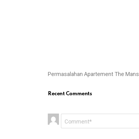
Permasalahan Apartement The Mans
Recent Comments
L
C
o
e
m
a
m
e