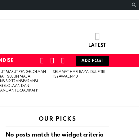
LATEST
SEARCH
LOGIN
SWITCH
NDISE
ADD POST
SKIN
RUT MARUT PENGELOLAAN
SELAMAT HARI RAYA IDUL FITRI
MAH SUSUN MASA
1 SYAWAL 1443 H
NSISI? TRANSPARANSI
NGELOLAAN DAN
UANGAN TERJADIKAH?
OUR PICKS
No posts match the widget criteria