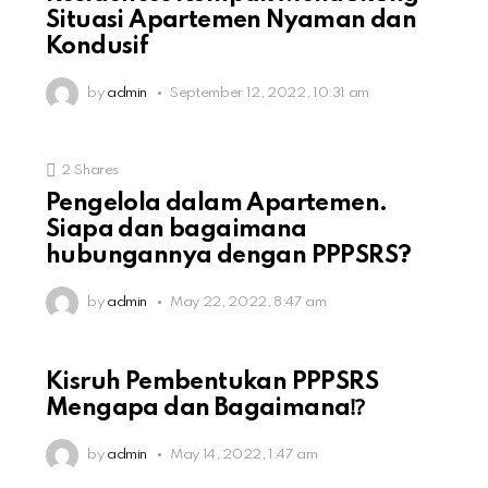
Situasi Apartemen Nyaman dan
Kondusif
by
admin
September 12, 2022, 10:31 am
2
Shares
Pengelola dalam Apartemen.
Siapa dan bagaimana
hubungannya dengan PPPSRS?
by
admin
May 22, 2022, 8:47 am
Kisruh Pembentukan PPPSRS
Mengapa dan Bagaimana⁉️
by
admin
May 14, 2022, 1:47 am