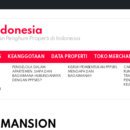
n Penghuni Properti di Indonesia
S
KEANGGOTAAN
DATA PROPERTI
TOKO MERCHA
PENGELOLA DALAM
KISRUH PEMBENTUKAN PPPSRS
CA
APARTEMEN. SIAPA DAN
MENGAPA DAN
RU
BAGAIMANA HUBUNGANNYA
BAGAIMANA⁉️
TRA
DENGAN PPPSRS?
PE
KE
N
E MANSION