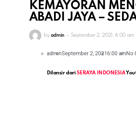
KEMAYORAN MENG
ABADI JAYA – SE
by
admin
September 2, 2021, 6:00 am
admin
September 2, 2021
6:00 am
No 
Dilansir dari
SERAYA INDONESIA
You