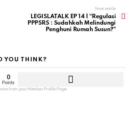
Next article
LEGISLATALK EP 14 | “Regulasi
PPPSRS : Sudahkah Melindungi
Penghuni Rumah Susun?”
 YOU THINK?
0
Points
otes from your Member Profile Page