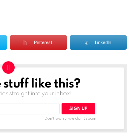
Pinterest
LinkedIn
tuff like this?
ries straight into your inbox!
Don't worry, we don't spam