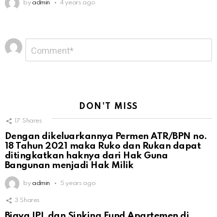
by
admin
4 years ago
Leave
Comment
*
a
Reply
DON'T MISS
17
Shares
Dengan dikeluarkannya Permen ATR/BPN no.
18 Tahun 2021 maka Ruko dan Rukan dapat
ditingkatkan haknya dari Hak Guna
Bangunan menjadi Hak Milik
by
admin
5 years ago
3
Shares
Biaya IPL dan Sinking Fund Apartemen di