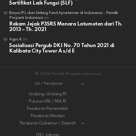
Sertifikat Laik Fungsi (SLF)
Biaya IPL dan Sinking Fund Apartemen di Indonesia – Pemilik
Properti Indonesia
on
Rekam Jejak P3SRS Menara Latumeten dari Th.
2013 – Th. 2021
Agus K
on
Sosialisasi Pergub DKI No. 70 Tahun 2021 di
Kalibata City Tower A s/d E
© 2026 Pemilik Properti Indonesia
UU / Peraturan
Undang-Undang RI
Putusan MK / MA RI
Peraturan Pemerintah
Peraturan Menteri
Peraturan Gubernur / Daerah
DKI Jakarta