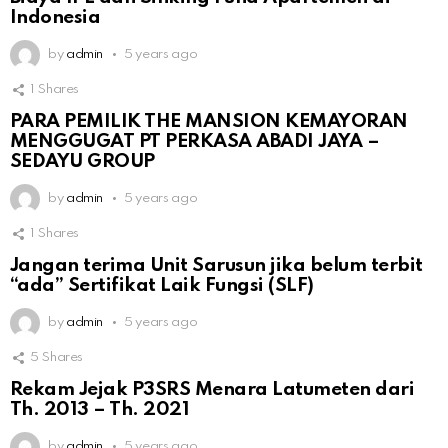
Indonesia
by
admin
5 years ago
1
Shares
PARA PEMILIK THE MANSION KEMAYORAN
MENGGUGAT PT PERKASA ABADI JAYA –
SEDAYU GROUP
by
admin
5 years ago
1
Shares
Jangan terima Unit Sarusun jika belum terbit
“ada” Sertifikat Laik Fungsi (SLF)
by
admin
5 years ago
5
Shares
Rekam Jejak P3SRS Menara Latumeten dari
Th. 2013 – Th. 2021
by
admin
5 years ago