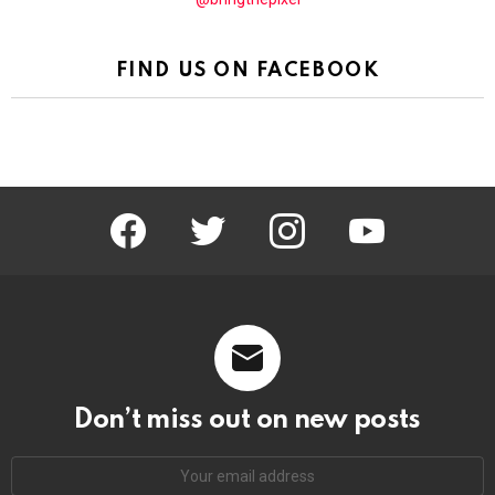
FIND US ON FACEBOOK
facebook
twitter
instagram
youtube
Don’t miss out on new posts
Email
address: