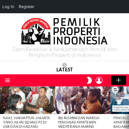
Log In
Register
Demi Keadilan & Kesejahteraan Pemilik dan
Penghuni Properti di Indonesia
LATEST
LOGIN
SWITCH
SKIN
Menu
LATEST
STORIES
NAAS, HAKIM PTUN JAKARTA
IBU RUSMINI DAN WARGA
PENGELO
YANG AKAN SIDANG PS DI
PENGHUNI APARTEMEN
APARTEM
USIR DAN DI HADANG
MEDITERANIA MARINA
BAGAIM