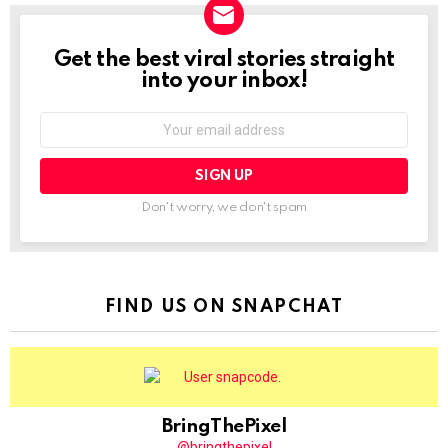
Get the best viral stories straight
NEWSLETTER
into your inbox!
Email
address:
Don't worry, we don't spam
FIND US ON SNAPCHAT
BringThePixel
@bringthepixel