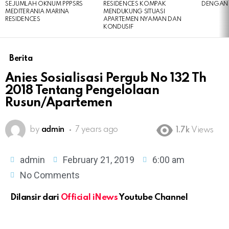
SEJUMLAH OKNUM PPPSRS
RESIDENCES KOMPAK
DENGAN 
MEDITERANIA MARINA
MENDUKUNG SITUASI
RESIDENCES
APARTEMEN NYAMAN DAN
KONDUSIF
Berita
Anies Sosialisasi Pergub No 132 Th
2018 Tentang Pengelolaan
Rusun/Apartemen
by
admin
7 years ago
1.7k
Views
admin
February 21, 2019
6:00 am
No Comments
Dilansir dari
Official iNews
Youtube Channel