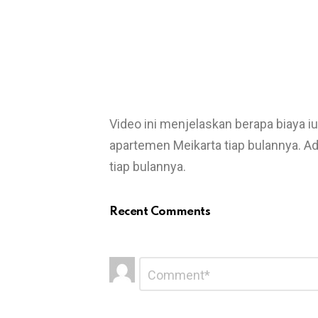
Video ini menjelaskan berapa biaya i
apartemen Meikarta tiap bulannya. A
tiap bulannya.
Recent Comments
L
C
o
e
m
a
m
e
v