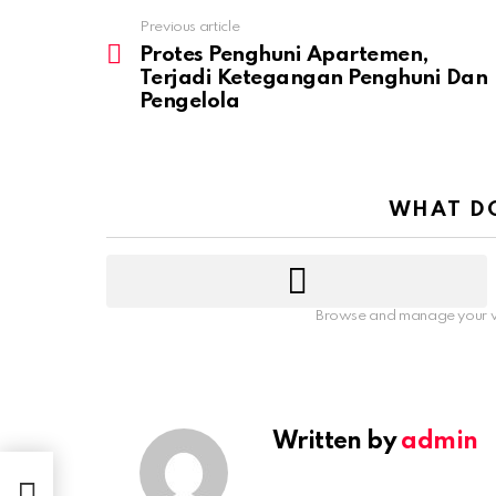
Previous article
Protes Penghuni Apartemen,
Terjadi Ketegangan Penghuni Dan
Pengelola
WHAT DO
Browse and manage your v
Written by
admin
jadi