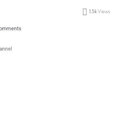
1.5k
Views
Comments
annel