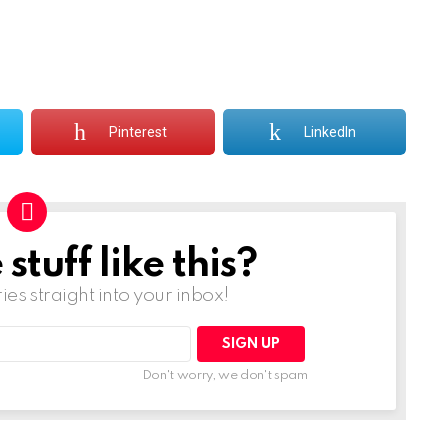
Pinterest
LinkedIn
tuff like this?
ries straight into your inbox!
Don't worry, we don't spam