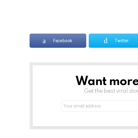
n
e
t
*
a
R
e
p
Facebook
Twitter
l
y
Want more s
NEWSLETTER
Get the best viral sto
Email
address: