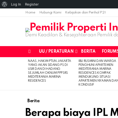
Log In
Register
Home
Hubungi Kami
Kebijakan dan Perihal P2I
Demi Keadilan & Kesejahteraan Pemilik da
UU / PERATURAN
BERITA
FORUM
Menu
NAAS, HAKIM PTUN JAKARTA
IBU RUSMINI DAN WARGA
LATEST
YANG AKAN SIDANG PS DI
PENGHUNI APARTEMEN
STORIES
USIR DAN DI HADANG
MEDITERANIA MARINA
SEJUMLAH OKNUM PPPSRS
RESIDENCES KOMPAK
MEDITERANIA MARINA
MENDUKUNG SITUASI
RESIDENCES
APARTEMEN NYAMAN DA
KONDUSIF
Berita
Berapa biaya IPL M