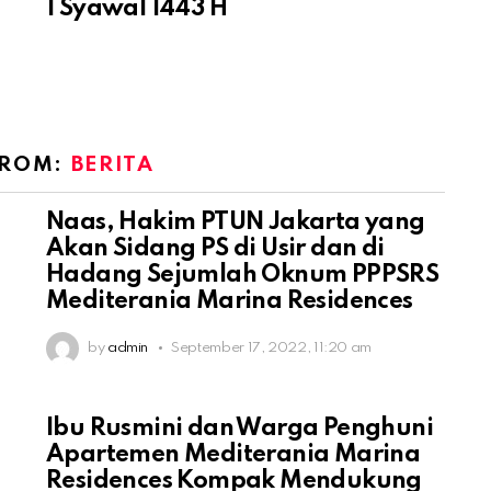
1 Syawal 1443 H
FROM:
BERITA
Naas, Hakim PTUN Jakarta yang
Akan Sidang PS di Usir dan di
Hadang Sejumlah Oknum PPPSRS
Mediterania Marina Residences
by
admin
September 17, 2022, 11:20 am
Ibu Rusmini dan Warga Penghuni
Apartemen Mediterania Marina
Residences Kompak Mendukung