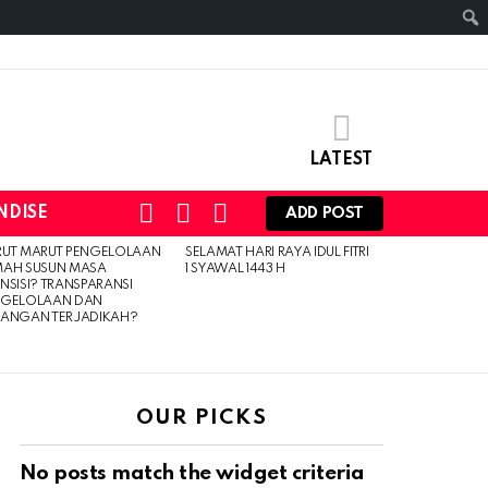
LATEST
SEARCH
LOGIN
SWITCH
NDISE
ADD POST
SKIN
RUT MARUT PENGELOLAAN
SELAMAT HARI RAYA IDUL FITRI
MAH SUSUN MASA
1 SYAWAL 1443 H
NSISI? TRANSPARANSI
NGELOLAAN DAN
UANGAN TERJADIKAH?
OUR PICKS
No posts match the widget criteria