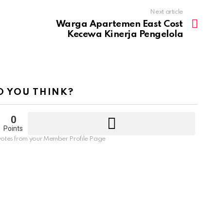
Next article
Warga Apartemen East Cost
Kecewa Kinerja Pengelola
 YOU THINK?
0
Points
otes from your Member Profile Page