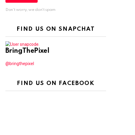
Don't worry, we don't spam
FIND US ON SNAPCHAT
BringThePixel
@bringthepixel
FIND US ON FACEBOOK