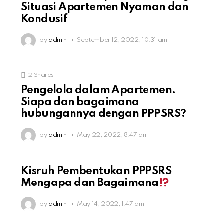
Situasi Apartemen Nyaman dan
Kondusif
by
admin
September 12, 2022, 10:31 am
2
Shares
Pengelola dalam Apartemen.
Siapa dan bagaimana
hubungannya dengan PPPSRS?
by
admin
May 22, 2022, 8:47 am
Kisruh Pembentukan PPPSRS
Mengapa dan Bagaimana
by
admin
May 14, 2022, 1:47 am