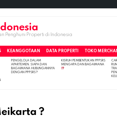
n Penghuni Properti di Indonesia
S
KEANGGOTAAN
DATA PROPERTI
TOKO MERCHA
PENGELOLA DALAM
KISRUH PEMBENTUKAN PPPSRS
CA
APARTEMEN. SIAPA DAN
MENGAPA DAN BAGAIMANA
RU
BAGAIMANA HUBUNGANNYA
TRA
DENGAN PPPSRS?
PE
KE
N
eikarta ?