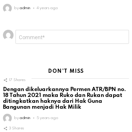
by
admin
4 years ago
Leave
Comment
*
a
Reply
DON'T MISS
17
Shares
Dengan dikeluarkannya Permen ATR/BPN no.
18 Tahun 2021 maka Ruko dan Rukan dapat
ditingkatkan haknya dari Hak Guna
Bangunan menjadi Hak Milik
by
admin
5 years ago
3
Shares