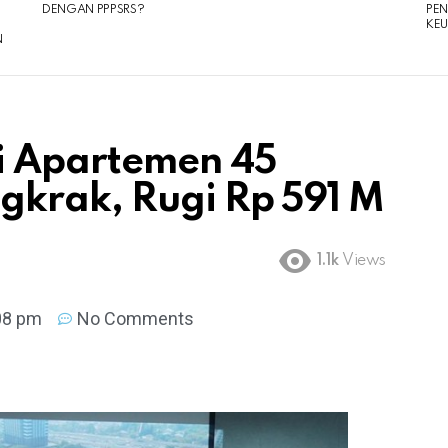
DENGAN PPPSRS?
PE
KE
N
li Apartemen 45
gkrak, Rugi Rp 591 M
1.1k
Views
08 pm
No Comments