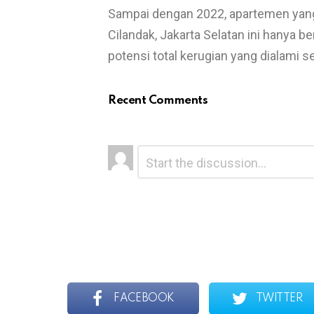
Sampai dengan 2022, apartemen yang b
Cilandak, Jakarta Selatan ini hanya 
potensi total kerugian yang dialami 
Recent Comments
L
C
o
e
m
a
m
e
v
n
e
t
*
a
R
e
p
FACEBOOK
TWITTER
l