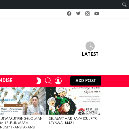
facebook
twitter
instagram
youtube
LATEST
SEARCH
LOGIN
SWITCH
NDISE
ADD POST
SKIN
RUT MARUT PENGELOLAAN
SELAMAT HARI RAYA IDUL FITRI
MAH SUSUN MASA
1 SYAWAL 1443 H
NSISI? TRANSPARANSI