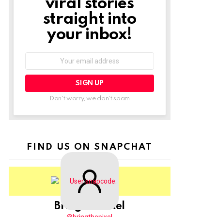
viral stories
straight into
your inbox!
Email
address:
Don't worry, we don't spam
FIND US ON SNAPCHAT
BringThePixel