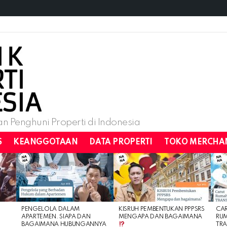
n Penghuni Properti di Indonesia
S
KEANGGOTAAN
DATA PROPERTI
TOKO MERCHA
PENGELOLA DALAM
KISRUH PEMBENTUKAN PPPSRS
CA
APARTEMEN. SIAPA DAN
MENGAPA DAN BAGAIMANA
RU
BAGAIMANA HUBUNGANNYA
TRA