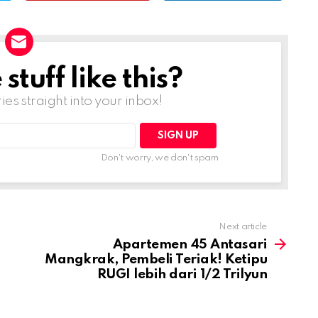
tuff like this?
ries straight into your inbox!
Don't worry, we don't spam
Next article
Apartemen 45 Antasari
Mangkrak, Pembeli Teriak! Ketipu
RUGI lebih dari 1/2 Trilyun