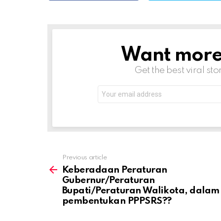
y
Want more s
NEWSLETTER
Get the best viral sto
Email
address:
Previous article
Keberadaan Peraturan
Gubernur/Peraturan
Bupati/Peraturan Walikota, dalam
pembentukan PPPSRS??