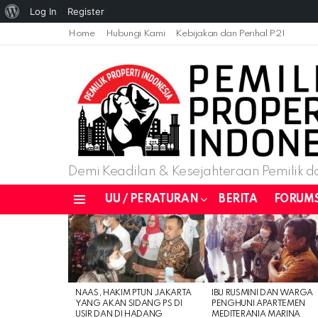
Log In
Register
Home
Hubungi Kami
Kebijakan dan Perihal P2I
Demi Keadilan & Kesejahteraan Pemilik da
UU / PERATURAN
BERITA
FORUM
Menu
LATEST
STORIES
NAAS, HAKIM PTUN JAKARTA
IBU RUSMINI DAN WARGA
YANG AKAN SIDANG PS DI
PENGHUNI APARTEMEN
USIR DAN DI HADANG
MEDITERANIA MARINA