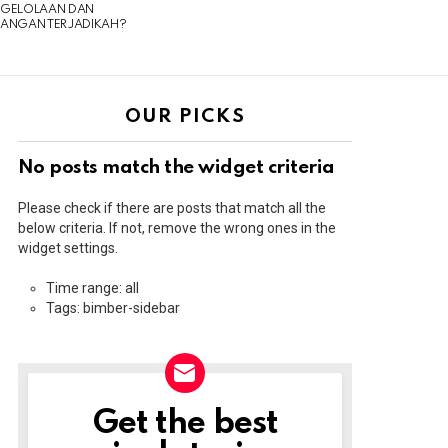
NGELOLAAN DAN
UANGAN TERJADIKAH?
OUR PICKS
No posts match the widget criteria
Please check if there are posts that match all the
below criteria. If not, remove the wrong ones in the
widget settings.
Time range: all
Tags: bimber-sidebar
Get the best
NEWSLETTER