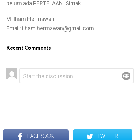
belum ada PERTELAAN. Simak….
M Ilham Hermawan
Email: ilham.hermawan@gmail.com
Recent Comments
L
C
o
e
m
a
m
v
e
e
n
t
a
*
R
e
p
l
y
FACEBOOK
TWITTER