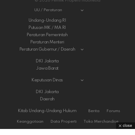
© 2026 Pemilik Properti Indonesia
UU / Peraturan
Undang-Undang RI
Putusan MK / MA RI
Peraturan Pemerintah
Peraturan Menteri
Peraturan Gubernur / Daerah
DKI Jakarta
Jawa Barat
Keputusan Dinas
DKI Jakarta
Daerah
Kitab Undang-Undang Hukum
Berita
Forums
Keanggotaan
Data Properti
Toko Merchandise
close