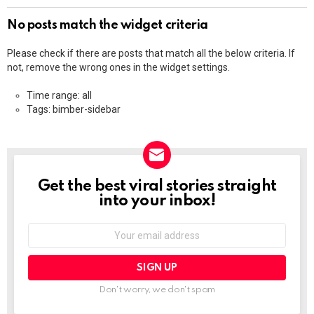
No posts match the widget criteria
Please check if there are posts that match all the below criteria. If
not, remove the wrong ones in the widget settings.
Time range: all
Tags: bimber-sidebar
Get the best viral stories straight
NEWSLETTER
into your inbox!
Email
address:
Don't worry, we don't spam