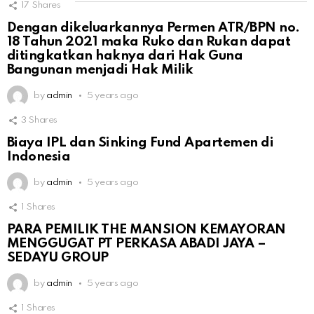
17
Shares
Dengan dikeluarkannya Permen ATR/BPN no.
18 Tahun 2021 maka Ruko dan Rukan dapat
ditingkatkan haknya dari Hak Guna
Bangunan menjadi Hak Milik
by
admin
5 years ago
3
Shares
Biaya IPL dan Sinking Fund Apartemen di
Indonesia
by
admin
5 years ago
1
Shares
PARA PEMILIK THE MANSION KEMAYORAN
MENGGUGAT PT PERKASA ABADI JAYA –
SEDAYU GROUP
by
admin
5 years ago
1
Shares