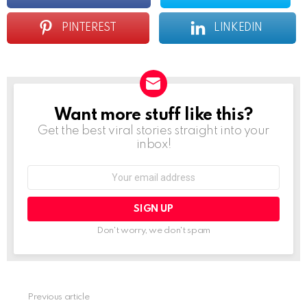
PINTEREST
LINKEDIN
Want more stuff like this?
NEWSLETTER
Get the best viral stories straight into your
inbox!
Email
address:
Don't worry, we don't spam
Previous article