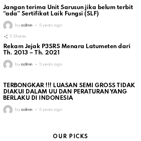
Jangan terima Unit Sarusun jika belum terbit
“ada” Sertifikat Laik Fungsi (SLF)
by
admin
5 years ago
5
Shares
Rekam Jejak P3SRS Menara Latumeten dari
Th. 2013 – Th. 2021
by
admin
5 years ago
TERBONGKAR !!! LUASAN SEMI GROSS TIDAK
DIAKUI DALAM UU DAN PERATURAN YANG
BERLAKU DI INDONESIA
by
admin
5 years ago
OUR PICKS