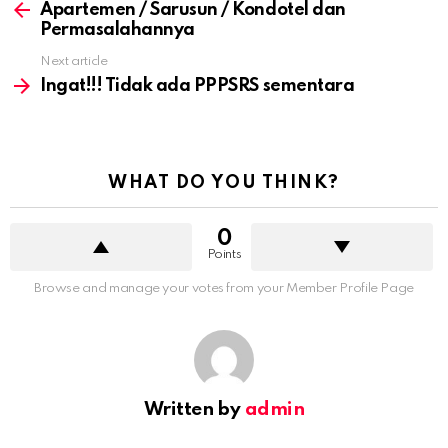
Apartemen / Sarusun / Kondotel dan
Permasalahannya
Next article
Ingat!!! Tidak ada PPPSRS sementara
WHAT DO YOU THINK?
0
Points
Browse and manage your votes from your Member Profile Page
Written by
admin