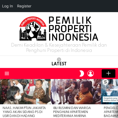
Log In
Register
Demi Keadilan & Kesejahteraan Pemilik dan
Penghuni Properti di Indonesia
LATEST
LOGIN
SWITCH
SKIN
Menu
LATEST
STORIES
NAAS, HAKIM PTUN JAKARTA
IBU RUSMINI DAN WARGA
PENGELO
YANG AKAN SIDANG PS DI
PENGHUNI APARTEMEN
APARTEM
USIR DAN DI HADANG
MEDITERANIA MARINA
BAGAIM