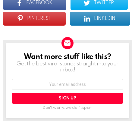
FACEBOOK
TWITTER
PINTEREST
LINKEDIN
Want more stuff like this?
NEWSLETTER
Get the best viral stories straight into your
inbox!
Email
address:
Don't worry, we don't spam