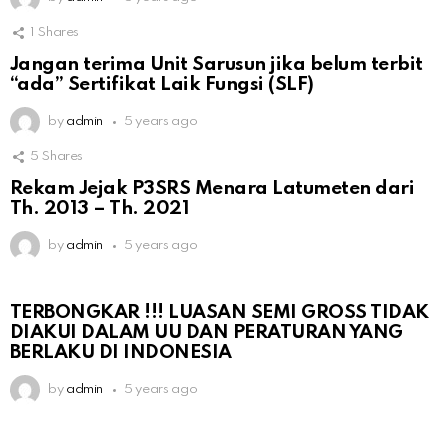
1
Shares
Jangan terima Unit Sarusun jika belum terbit
“ada” Sertifikat Laik Fungsi (SLF)
by
admin
5 years ago
5
Shares
Rekam Jejak P3SRS Menara Latumeten dari
Th. 2013 – Th. 2021
by
admin
5 years ago
TERBONGKAR !!! LUASAN SEMI GROSS TIDAK
DIAKUI DALAM UU DAN PERATURAN YANG
BERLAKU DI INDONESIA
by
admin
5 years ago