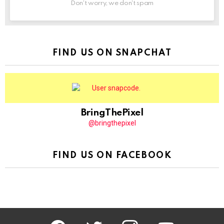
Don't worry, we don't spam
FIND US ON SNAPCHAT
BringThePixel
@bringthepixel
FIND US ON FACEBOOK
facebook
twitter
instagram
youtube