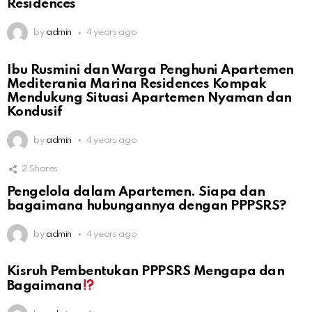
Residences
by
admin
4 years ago
Ibu Rusmini dan Warga Penghuni Apartemen
Mediterania Marina Residences Kompak
Mendukung Situasi Apartemen Nyaman dan
Kondusif
by
admin
4 years ago
2
Shares
Pengelola dalam Apartemen. Siapa dan
bagaimana hubungannya dengan PPPSRS?
by
admin
4 years ago
Kisruh Pembentukan PPPSRS Mengapa dan
Bagaimana