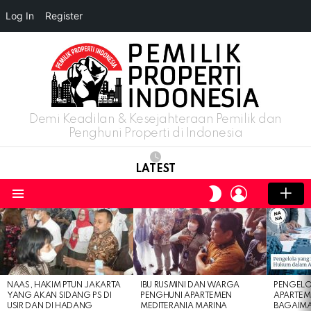
Log In
Register
Demi Keadilan & Kesejahteraan Pemilik dan
Penghuni Properti di Indonesia
LATEST
LOGIN
SWITCH
SKIN
Menu
LATEST
STORIES
NAAS, HAKIM PTUN JAKARTA
IBU RUSMINI DAN WARGA
PENGELO
YANG AKAN SIDANG PS DI
PENGHUNI APARTEMEN
APARTEM
USIR DAN DI HADANG
MEDITERANIA MARINA
BAGAIM