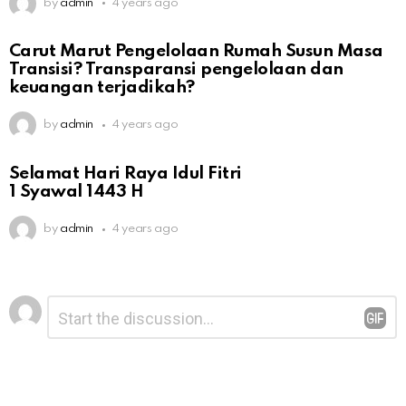
by
admin
4 years ago
Carut Marut Pengelolaan Rumah Susun Masa
Transisi? Transparansi pengelolaan dan
keuangan terjadikah?
by
admin
4 years ago
Selamat Hari Raya Idul Fitri
1 Syawal 1443 H
by
admin
4 years ago
Leave
Comment
*
a
Reply