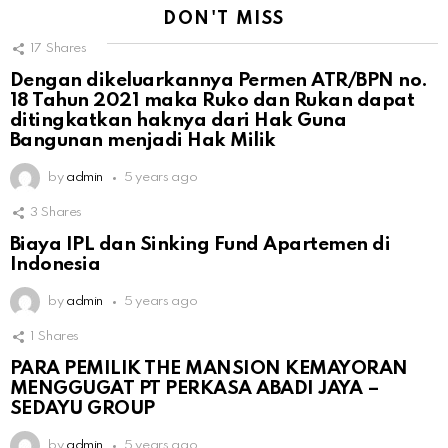
DON'T MISS
17
Shares
Dengan dikeluarkannya Permen ATR/BPN no.
18 Tahun 2021 maka Ruko dan Rukan dapat
ditingkatkan haknya dari Hak Guna
Bangunan menjadi Hak Milik
by
admin
5 years ago
3
Shares
Biaya IPL dan Sinking Fund Apartemen di
Indonesia
by
admin
5 years ago
1
Shares
PARA PEMILIK THE MANSION KEMAYORAN
MENGGUGAT PT PERKASA ABADI JAYA –
SEDAYU GROUP
by
admin
5 years ago