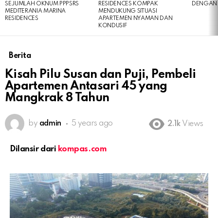
SEJUMLAH OKNUM PPPSRS
RESIDENCES KOMPAK
DENGAN 
MEDITERANIA MARINA
MENDUKUNG SITUASI
RESIDENCES
APARTEMEN NYAMAN DAN
KONDUSIF
Berita
Kisah Pilu Susan dan Puji, Pembeli
Apartemen Antasari 45 yang
Mangkrak 8 Tahun
by
admin
5 years ago
2.1k
Views
Dilansir dari
kompas.com