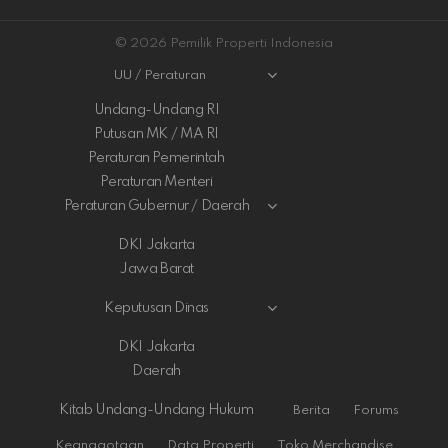
© 2026 Pemilik Properti Indonesia
UU / Peraturan
Undang-Undang RI
Putusan MK / MA RI
Peraturan Pemerintah
Peraturan Menteri
Peraturan Gubernur / Daerah
DKI Jakarta
Jawa Barat
Keputusan Dinas
DKI Jakarta
Daerah
Kitab Undang-Undang Hukum
Berita
Forums
Keanggotaan
Data Properti
Toko Merchandise