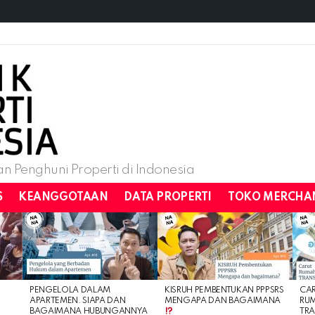
n Penghuni Properti di Indonesia
S
KEANGGOTAAN
DATA PROPERTI
TOKO MERCHA
PENGELOLA DALAM
KISRUH PEMBENTUKAN PPPSRS
CA
APARTEMEN. SIAPA DAN
MENGAPA DAN BAGAIMANA
RU
BAGAIMANA HUBUNGANNYA
TRA