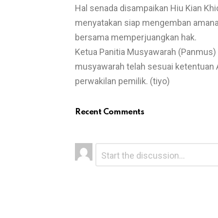
Hal senada disampaikan Hiu Kian Khio
menyatakan siap mengemban amanat d
bersama memperjuangkan hak.
Ketua Panitia Musyawarah (Panmus) 
musyawarah telah sesuai ketentuan A
perwakilan pemilik. (tiyo)
Recent Comments
L
C
o
e
m
a
m
e
v
n
e
t
*
a