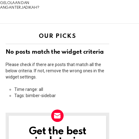
NGELOLAAN DAN
UANGAN TERJADIKAH?
OUR PICKS
No posts match the widget criteria
Please check if there are posts that match all the
below criteria. If not, remove the wrong ones in the
widget settings.
Time range: all
Tags: bimber-sidebar
Get the best
NEWSLETTER