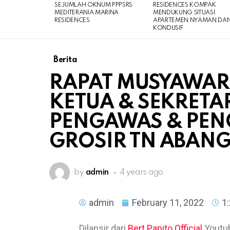
SEJUMLAH OKNUM PPPSRS
RESIDENCES KOMPAK
MEDITERANIA MARINA
MENDUKUNG SITUASI
RESIDENCES
APARTEMEN NYAMAN DA
KONDUSIF
Berita
RAPAT MUSYAWAR
KETUA & SEKRETA
PENGAWAS & PENG
GROSIR TN ABAN
by
admin
4 years ago
admin
February 11, 2022
1
Dilansir dari
Bert Papito Official
Youtub