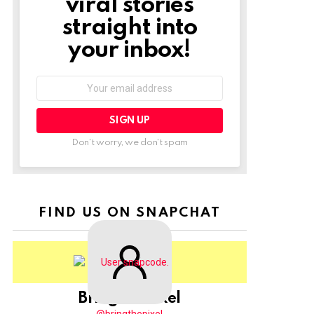
viral stories
straight into
your inbox!
Email
address:
Don't worry, we don't spam
FIND US ON SNAPCHAT
BringThePixel