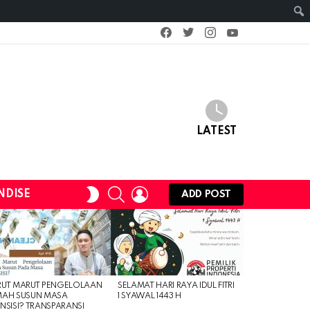
facebook
twitter
instagram
youtube
LATEST
SEARCH
LOGIN
SWITCH
NDISE
ADD POST
SKIN
RUT MARUT PENGELOLAAN
SELAMAT HARI RAYA IDUL FITRI
MAH SUSUN MASA
1 SYAWAL 1443 H
NSISI? TRANSPARANSI