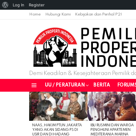
Log In
Register
Home
Hubungi Kami
Kebijakan dan Perihal P2I
Demi Keadilan & Kesejahteraan Pemilik da
UU / PERATURAN
BERITA
FORUM
Menu
LATEST
STORIES
NAAS, HAKIM PTUN JAKARTA
IBU RUSMINI DAN WARGA
YANG AKAN SIDANG PS DI
PENGHUNI APARTEMEN
USIR DAN DI HADANG
MEDITERANIA MARINA