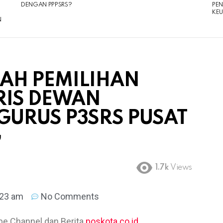
DENGAN PPPSRS?
PE
KE
N
AH PEMILIHAN
RIS DEWAN
URUS P3SRS PUSAT
G
1.7k
Views
:23 am
No Comments
e Channel dan Berita
poskota.co.id