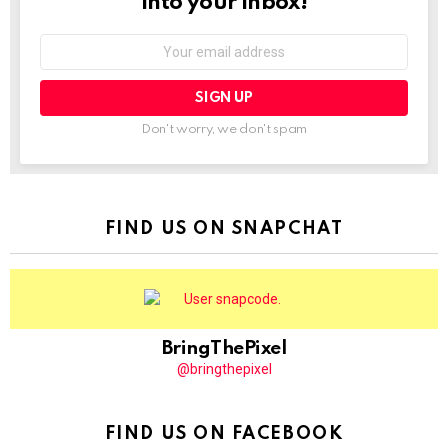
into your inbox!
Email
address:
Don't worry, we don't spam
FIND US ON SNAPCHAT
BringThePixel
@bringthepixel
FIND US ON FACEBOOK