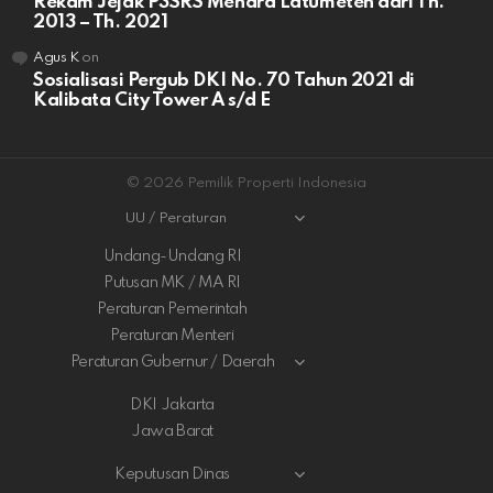
Rekam Jejak P3SRS Menara Latumeten dari Th.
2013 – Th. 2021
Agus K
on
Sosialisasi Pergub DKI No. 70 Tahun 2021 di
Kalibata City Tower A s/d E
© 2026 Pemilik Properti Indonesia
UU / Peraturan
Undang-Undang RI
Putusan MK / MA RI
Peraturan Pemerintah
Peraturan Menteri
Peraturan Gubernur / Daerah
DKI Jakarta
Jawa Barat
Keputusan Dinas