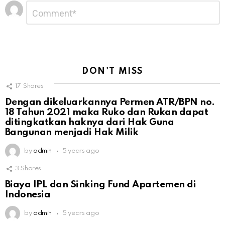
Leave
Comment
*
a
Reply
DON'T MISS
17
Shares
Dengan dikeluarkannya Permen ATR/BPN no.
18 Tahun 2021 maka Ruko dan Rukan dapat
ditingkatkan haknya dari Hak Guna
Bangunan menjadi Hak Milik
by
admin
5 years ago
3
Shares
Biaya IPL dan Sinking Fund Apartemen di
Indonesia
by
admin
5 years ago