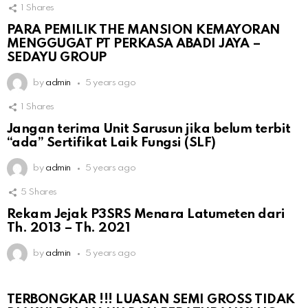
1
Shares
PARA PEMILIK THE MANSION KEMAYORAN
MENGGUGAT PT PERKASA ABADI JAYA –
SEDAYU GROUP
by
admin
5 years ago
1
Shares
Jangan terima Unit Sarusun jika belum terbit
“ada” Sertifikat Laik Fungsi (SLF)
by
admin
5 years ago
5
Shares
Rekam Jejak P3SRS Menara Latumeten dari
Th. 2013 – Th. 2021
by
admin
5 years ago
TERBONGKAR !!! LUASAN SEMI GROSS TIDAK