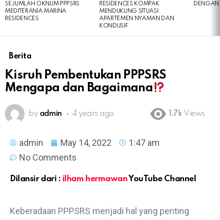
SEJUMLAH OKNUM PPPSRS
RESIDENCES KOMPAK
DENGAN 
MEDITERANIA MARINA
MENDUKUNG SITUASI
RESIDENCES
APARTEMEN NYAMAN DAN
KONDUSIF
Berita
Kisruh Pembentukan PPPSRS
Mengapa dan Bagaimana
by
admin
4 years ago
1.7k
Views
admin
May 14, 2022
1:47 am
No Comments
Dilansir dari :
ilham hermawan
YouTube Channel
Keberadaan PPPSRS menjadi hal yang penting