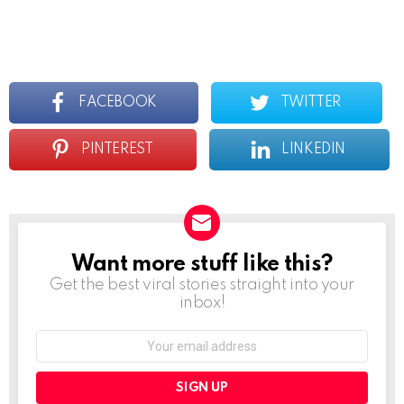
a
*
R
e
p
l
y
FACEBOOK
TWITTER
PINTEREST
LINKEDIN
Want more stuff like this?
NEWSLETTER
Get the best viral stories straight into your
inbox!
Email
address: