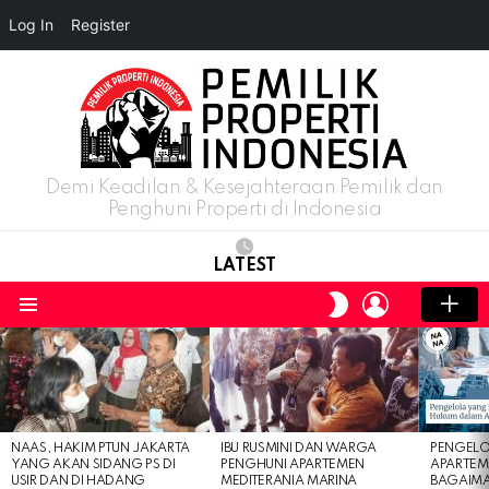
Log In
Register
Demi Keadilan & Kesejahteraan Pemilik dan
Penghuni Properti di Indonesia
LATEST
LOGIN
SWITCH
SKIN
Menu
LATEST
STORIES
NAAS, HAKIM PTUN JAKARTA
IBU RUSMINI DAN WARGA
PENGELO
YANG AKAN SIDANG PS DI
PENGHUNI APARTEMEN
APARTEM
USIR DAN DI HADANG
MEDITERANIA MARINA
BAGAIM