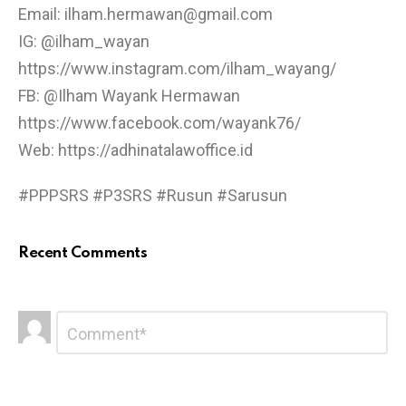
Email: ilham.hermawan@gmail.com
IG: @ilham_wayan
https://www.instagram.com/ilham_wayang/
FB: @Ilham Wayank Hermawan
https://www.facebook.com/wayank76/
Web: https://adhinatalawoffice.id
#PPPSRS #P3SRS #Rusun #Sarusun
Recent Comments
L
C
o
e
m
a
m
v
e
e
n
t